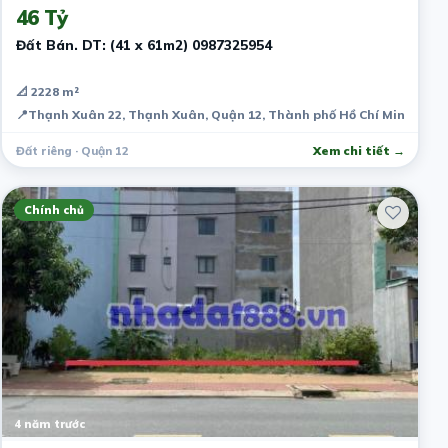
46 Tỷ
Đất Bán. DT: (41 x 61m2) 0987325954
📐 2228 m²
📍
Thạnh Xuân 22, Thạnh Xuân, Quận 12, Thành phố Hồ Chí Minh, Việ
Đất riêng · Quận 12
Xem chi tiết →
Chính chủ
4 năm trước