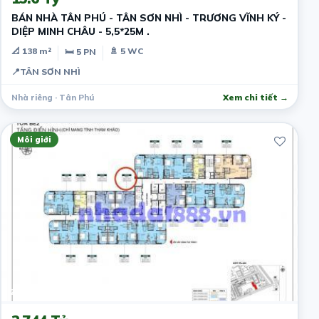
BÁN NHÀ TÂN PHÚ - TÂN SƠN NHÌ - TRƯƠNG VĨNH KÝ -
DIỆP MINH CHÂU - 5,5*25M .
📐 138 m²
🚿 5 WC
🛏 5 PN
📍
TÂN SƠN NHÌ
Nhà riêng · Tân Phú
Xem chi tiết →
Môi giới
2 năm trước