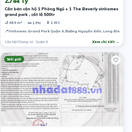
2.744 Tỷ
Cần bán căn hộ 1 Phòng Ngủ + 1 The Beverly vinhomes
grand park , cắt lỗ 500tr
📐 48.5 m²
🚿 1 WC
🛏 1 PN
📍
Vinhomes Grand Park Quận 9, Đường Nguyễn Xiển, Long Bình, Quận
Căn hộ/Chung cư · Quận 9
Xem chi tiết →
Môi giới
3 năm trước