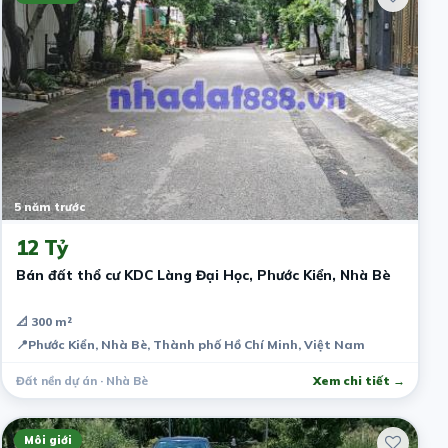
5 năm trước
12 Tỷ
Bán đất thổ cư KDC Làng Đại Học, Phước Kiển, Nhà Bè
📐 300 m²
📍
Phước Kiển, Nhà Bè, Thành phố Hồ Chí Minh, Việt Nam
Đất nền dự án · Nhà Bè
Xem chi tiết →
Môi giới