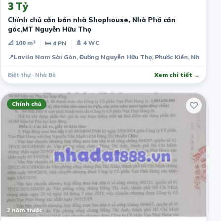
3 Tỷ
Chính chủ cần bán nhà Shophouse, Nhà Phố căn
góc,MT Nguyễn Hữu Thọ
📐 100 m²
🚿 4 WC
🛏 4 PN
📍
Lavila Nam Sài Gòn, Đường Nguyễn Hữu Thọ, Phước Kiển, Nhà Bè, 
Biệt thự · Nhà Bè
Xem chi tiết →
Chính chủ
3 năm trước