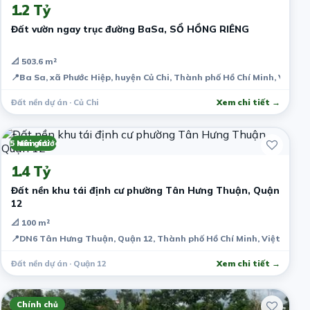
1.2 Tỷ
Đất vườn ngay trục đường BaSa, SỔ HỒNG RIÊNG
📐 503.6 m²
📍
Ba Sa, xã Phước Hiệp, huyện Củ Chi, Thành phố Hồ Chí Minh, Việt 
Đất nền dự án · Củ Chi
Xem chi tiết →
5 năm trước
Môi giới
1.4 Tỷ
Đất nền khu tái định cư phường Tân Hưng Thuận, Quận
12
📐 100 m²
📍
DN6 Tân Hưng Thuận, Quận 12, Thành phố Hồ Chí Minh, Việt Nam
Đất nền dự án · Quận 12
Xem chi tiết →
Chính chủ