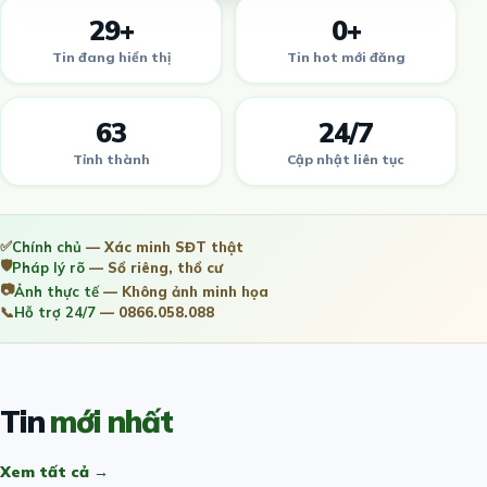
29+
0+
Tin đang hiển thị
Tin hot mới đăng
63
24/7
Tỉnh thành
Cập nhật liên tục
✅
Chính chủ
— Xác minh SĐT thật
🛡️
Pháp lý rõ
— Sổ riêng, thổ cư
📷
Ảnh thực tế
— Không ảnh minh họa
📞
Hỗ trợ 24/7
— 0866.058.088
Tin
mới nhất
Xem tất cả →