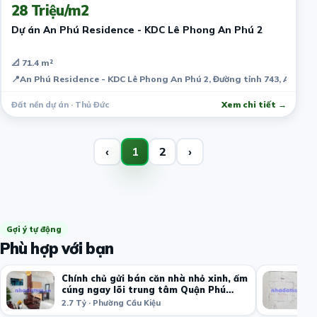
28 Triệu/m2
Dự án An Phú Residence - KDC Lê Phong An Phú 2
📐 71.4 m²
📍
An Phú Residence - KDC Lê Phong An Phú 2, Đường tỉnh 743, An Phú
Đất nền dự án · Thủ Đức
Xem chi tiết →
‹
1
2
›
Gợi ý tự động
Phù hợp với bạn
​Chính chủ gửi bán căn nhà nhỏ xinh, ấm
cúng ngay lõi trung tâm Quận Phú
Nhuận
2.7 Tỷ · Phường Cầu Kiệu