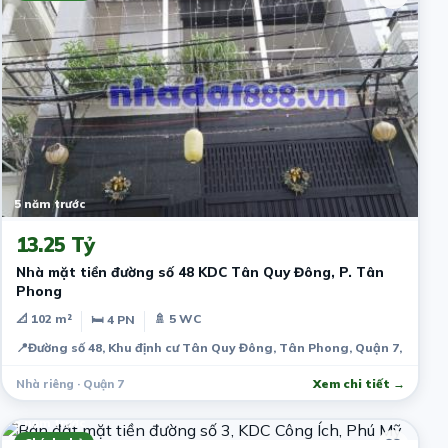
5 năm trước
13.25 Tỷ
Nhà mặt tiền đường số 48 KDC Tân Quy Đông, P. Tân
Phong
📐 102 m²
🚿 5 WC
🛏 4 PN
📍
Đường số 48, Khu định cư Tân Quy Đông, Tân Phong, Quận 7, Thành
Nhà riêng · Quận 7
Xem chi tiết →
5 năm trước
Chính chủ