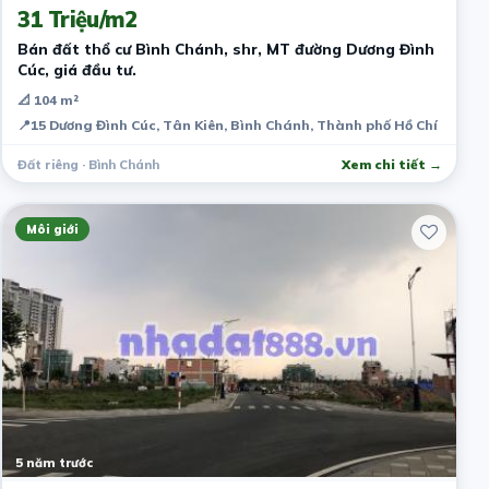
31 Triệu/m2
Bán đất thổ cư Bình Chánh, shr, MT đường Dương Đình
Cúc, giá đầu tư.
📐 104 m²
📍
15 Dương Đình Cúc, Tân Kiên, Bình Chánh, Thành phố Hồ Chí Minh,
Đất riêng · Bình Chánh
Xem chi tiết →
Môi giới
5 năm trước