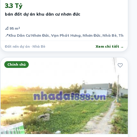
3.3 Tỷ
bán đất dự án khu dân cư nhơn đức
📐 95 m²
📍
Khu Dân Cư Nhơn Đức, Vạn Phát Hưng, Nhơn Đức, Nhà Bè, Thành ph
Đất nền dự án · Nhà Bè
Xem chi tiết →
Chính chủ
4 năm trước