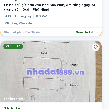
​Chính chủ gửi bán căn nhà nhỏ xinh, ấm cúng ngay lõi
trung tâm Quận Phú Nhuận
📐 13 m²
🚿 2 WC
🛏 2 PN
📍
Phường Cầu Kiệu
Nhà mặt phố · Phú Nhuận
Xem chi tiết →
Chính chủ
8 tháng trước
15.6 Tỷ