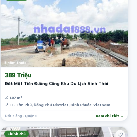
5 năm trước
389 Triệu
Đất Mặt Tiền Đường Cổng Khu Du Lịch Sinh Thái
📐 107 m²
📍
TT. Tân Phú, Đồng Phú District, Bình Phước, Vietnam
Đất riêng · Quận 6
Xem chi tiết →
Chính chủ