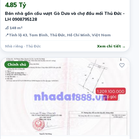
4.85 Tỷ
Bán nhà gần cầu vượt Gò Dưa và chợ đầu mối Thủ Đức -
LH 0908795128
📐 148 m²
📍
Tỉnh lộ 43, Tam Bình, Thủ Đức, Hồ Chí Minh, Việt Nam
Nhà riêng · Thủ Đức
Xem chi tiết →
Chính chủ
4 năm trước