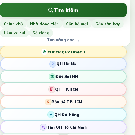
Tìm kiếm
Chính chủ
Nhà dòng tiền
Căn hộ mới
Gần sân bay
Hẻm xe hơi
Sổ riêng
Tìm nâng cao →
CHECK QUY HOẠCH
QH Hà Nội
Đất đai HN
QH TP.HCM
Bản đồ TP.HCM
QH Đà Nẵng
Tìm QH Hồ Chí Minh