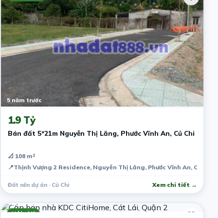
5 năm trước
1.9 Tỷ
Bán đất 5*21m Nguyễn Thị Lăng, Phước Vĩnh An, Củ Chi
📐 108 m²
📍
Thịnh Vượng 2 Residence, Nguyễn Thị Lăng, Phước Vĩnh An, Củ Chi,
Đất nền dự án · Củ Chi
Xem chi tiết →
5 năm trước
Môi giới