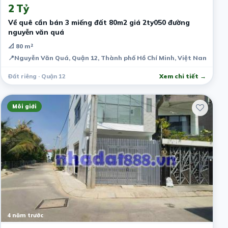
2 Tỷ
Về quê cần bán 3 miếng đất 80m2 giá 2ty050 đường
nguyễn văn quá
📐 80 m²
📍
Nguyễn Văn Quá, Quận 12, Thành phố Hồ Chí Minh, Việt Nam
Đất riêng · Quận 12
Xem chi tiết →
Môi giới
4 năm trước