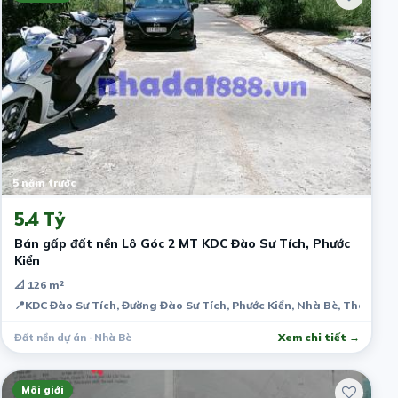
5 năm trước
5.4 Tỷ
Bán gấp đất nền Lô Góc 2 MT KDC Đào Sư Tích, Phước
Kiển
📐 126 m²
📍
KDC Đào Sư Tích, Đường Đào Sư Tích, Phước Kiển, Nhà Bè, Thành ph
Đất nền dự án · Nhà Bè
Xem chi tiết →
Môi giới