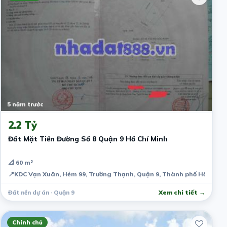
5 năm trước
2.2 Tỷ
Đất Mặt Tiền Đường Số 8 Quận 9 Hồ Chí Minh
📐 60 m²
📍
KDC Vạn Xuân, Hẻm 99, Trường Thạnh, Quận 9, Thành phố Hồ Chí M
Đất nền dự án · Quận 9
Xem chi tiết →
Chính chủ