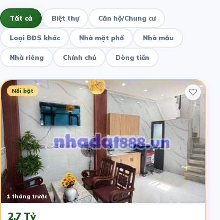
Tất cả
Biệt thự
Căn hộ/Chung cư
Loại BĐS khác
Nhà mặt phố
Nhà mẫu
Nhà riêng
Chính chủ
Dòng tiền
Nổi bật
1 tháng trước
2.7 Tỷ