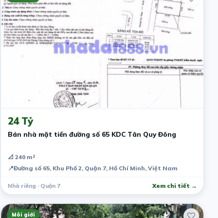
5 năm trước
24 Tỷ
Bán nhà mặt tiền đường số 65 KDC Tân Quy Đông
📐 240 m²
📍
Đường số 65, Khu Phố 2, Quận 7, Hồ Chí Minh, Việt Nam
Nhà riêng · Quận 7
Xem chi tiết →
Môi giới