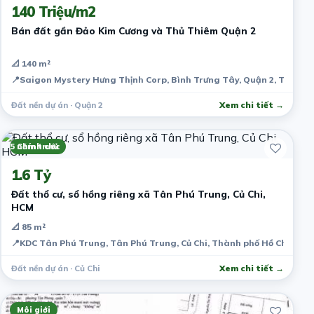
140 Triệu/m2
Bán đất gần Đảo Kim Cương và Thủ Thiêm Quận 2
📐 140 m²
📍
Saigon Mystery Hưng Thịnh Corp, Bình Trưng Tây, Quận 2, Thành 
Đất nền dự án · Quận 2
Xem chi tiết →
5 năm trước
Chính chủ
1.6 Tỷ
Đất thổ cư, sổ hồng riêng xã Tân Phú Trung, Củ Chi,
HCM
📐 85 m²
📍
KDC Tân Phú Trung, Tân Phú Trung, Củ Chi, Thành phố Hồ Chí Minh
Đất nền dự án · Củ Chi
Xem chi tiết →
Môi giới