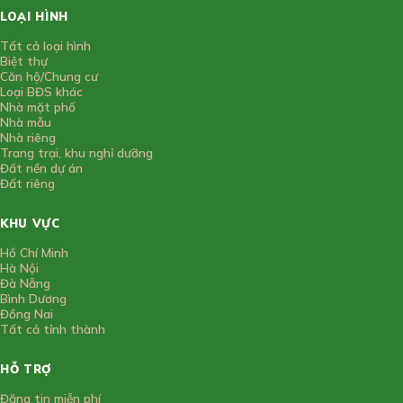
LOẠI HÌNH
Tất cả loại hình
Biệt thự
Căn hộ/Chung cư
Loại BĐS khác
Nhà mặt phố
Nhà mẫu
Nhà riêng
Trang trại, khu nghỉ dưỡng
Đất nền dự án
Đất riêng
KHU VỰC
Hồ Chí Minh
Hà Nội
Đà Nẵng
Bình Dương
Đồng Nai
Tất cả tỉnh thành
HỖ TRỢ
Đăng tin miễn phí