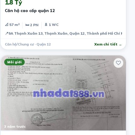
1.8 Tỷ
Căn hộ cao cấp quận 12
📐 57 m²
🚿 1 WC
🛏 2 PN
📍
9A Thạnh Xuân 13, Thạnh Xuân, Quận 12, Thành phố Hồ Chí Minh, 
Căn hộ/Chung cư · Quận 12
Xem chi tiết →
Môi giới
3 năm trước