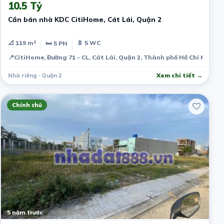
10.5 Tỷ
Cần bán nhà KDC CitiHome, Cát Lái, Quận 2
📐 119 m²
🚿 5 WC
🛏 5 PN
📍
CitiHome, Đường 71 - CL, Cát Lái, Quận 2, Thành phố Hồ Chí Minh, 
Nhà riêng · Quận 2
Xem chi tiết →
Chính chủ
5 năm trước