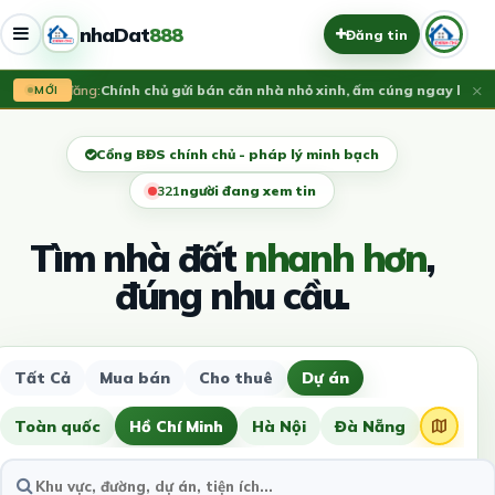
nhaDat
888
Đăng tin
×
Vừa đăng:
​Chính chủ gửi bán căn nhà nhỏ xinh, ấm cúng ngay lõi tru
MỚI
Cổng BĐS chính chủ - pháp lý minh bạch
323
người đang xem tin
Tìm nhà đất
nhanh hơn
,
đúng nhu cầu.
Tất Cả
Mua bán
Cho thuê
Dự án
Toàn quốc
Hồ Chí Minh
Hà Nội
Đà Nẵng