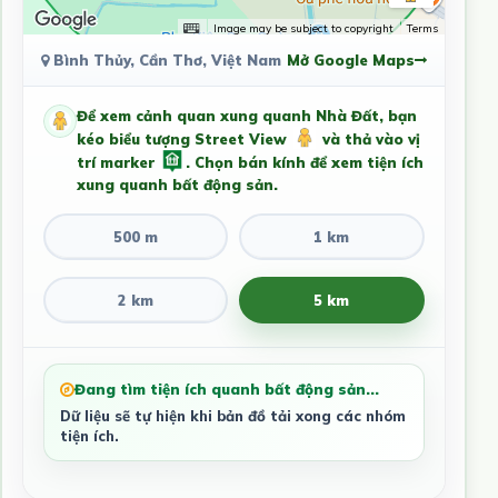
Image may be subject to copyright
Terms
Bình Thủy, Cần Thơ, Việt Nam
Mở Google Maps
Để xem cảnh quan xung quanh Nhà Đất, bạn
kéo biểu tượng Street View
và thả vào vị
trí marker
. Chọn bán kính để xem tiện ích
xung quanh bất động sản.
500 m
1 km
2 km
5 km
Đang tìm tiện ích quanh bất động sản...
Dữ liệu sẽ tự hiện khi bản đồ tải xong các nhóm
tiện ích.