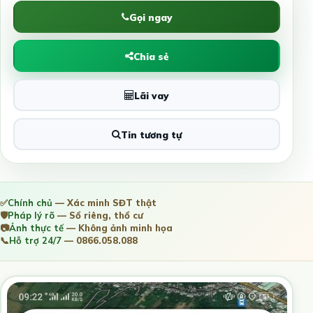
Gọi ngay
Chia sẻ
Lãi vay
Tin tương tự
✅
Chính chủ
— Xác minh SĐT thật
🛡️
Pháp lý rõ
— Sổ riêng, thổ cư
📷
Ảnh thực tế
— Không ảnh minh họa
📞
Hỗ trợ 24/7
— 0866.058.088