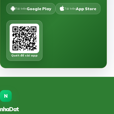
Google Play
App Store
Tải trên
Tải trên
Quét để cài app
N
nhaDat
888