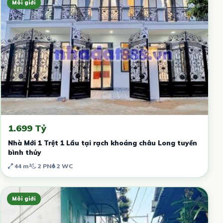
Môi giới
1.699 Tỷ
Nhà Mới 1 Trệt 1 Lầu tại rạch khoáng châu Long tuyền
bình thủy
44 m²
2 PN
2 WC
Môi giới