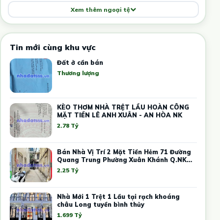
Xem thêm ngoại tệ
Tin mới cùng khu vực
Đất ở cần bán
Thương lượng
KÈO THƠM NHÀ TRỆT LẦU HOÀN CÔNG
MẶT TIỀN LÊ ANH XUÂN - AN HÒA NK
2.78 Tỷ
Bán Nhà Vị Trí 2 Mặt Tiền Hẻm 71 Đường
Quang Trung Phường Xuân Khánh Q.NK
TP CT
2.25 Tỷ
Nhà Mới 1 Trệt 1 Lầu tại rạch khoáng
châu Long tuyền bình thủy
1.699 Tỷ