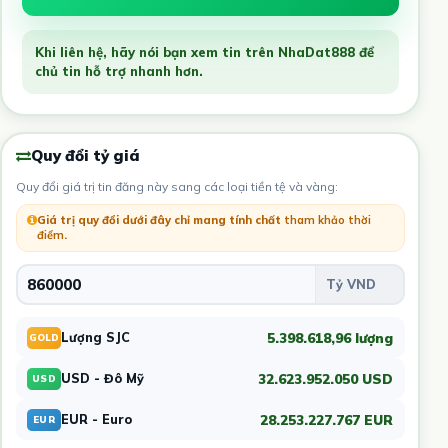
Khi liên hệ, hãy nói bạn xem tin trên NhaDat888 để
chủ tin hỗ trợ nhanh hơn.
Quy đổi tỷ giá
Quy đổi giá trị tin đăng này sang các loại tiền tệ và vàng:
Giá trị quy đổi dưới đây chỉ mang tính chất
tham khảo thời
điểm
.
5.398.618,96 lượng
Lượng SJC
GOLD
32.623.952.050 USD
USD - Đô Mỹ
USD
28.253.227.767 EUR
EUR - Euro
EUR