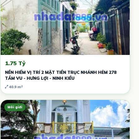
1.75 Tỷ
NỀN HIẾM VỊ TRÍ 2 MẶT TIỀN TRỤC NHÁNH HẺM 278
TẦM VU - HƯNG LỢI - NINH KIỀU
40.9 m²
Môi giới