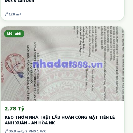
Đất ở cần bán
120 m²
Môi giới
2.78 Tỷ
KÈO THƠM NHÀ TRỆT LẦU HOÀN CÔNG MẶT TIỀN LÊ
ANH XUÂN - AN HÒA NK
35.8 m²
2 PN
1 WC