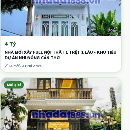
4 Tỷ
NHÀ MỚI XÂY FULL NỘI THẤT 1 TRỆT 1 LẦU - KHU TIỂU
DỰ ÁN NHI ĐỒNG CẦN THƠ
64 m²
3 PN
2 WC
Môi giới