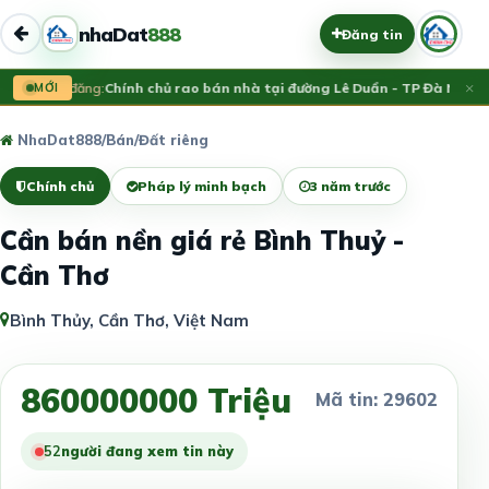
nhaDat
888
Đăng tin
×
Vừa đăng:
MỚI
Chính chủ rao bán nhà tại đường Lê Duẩn - TP Đà Nẵng; 
NhaDat888
/
Bán
/
Đất riêng
Chính chủ
Pháp lý minh bạch
3 năm trước
Cần bán nền giá rẻ Bình Thuỷ -
Cần Thơ
Bình Thủy, Cần Thơ, Việt Nam
860000000 Triệu
Mã tin: 29602
52
người đang xem tin này