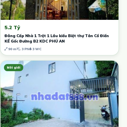
5.2 Tỷ
Đẳng Cấp Nhà 1 Trệt 1 Lầu kiểu Biệt thự Tân Cổ Điển
KẾ Gốc Đường B2 KDC PHÚ AN
90 m²
3 PN
3 WC
Môi giới