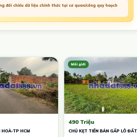
g đối chiếu dữ liệu chính thức tại cơ quan/cổng quy hoạch
Môi giới
490 Triệu
I HOÀ-TP HCM
CHỦ KẸT TIỀN BÁN GẤP LÔ ĐẤ