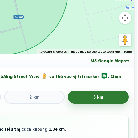
Keyboard shortcuts
Image may be subject to copyright
Terms
Mở Google Maps
 tượng Street View
và thả vào vị trí marker
. Chọn
2 km
5 km
c siêu thị
cách khoảng
1.34 km
.