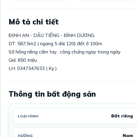
Mô tả chi tiết
ĐỊNH AN - DẦU TIẾNG - BÌNH DƯƠNG
DT: 587,5m2 ( ngang 5 dài 120) đất ở 100m
Sổ hồng riêng cầm tay . công chứng ngay trong ngày
Giá: 850 triệu
LH: 0347347633 ( Ky )
Thông tin bất động sản
Đất riêng
LOẠI HÌNH
Nam
HƯỚNG