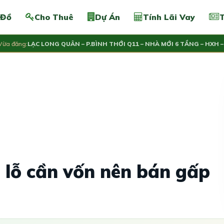
 Đồ
Cho Thuê
Dự Án
Tính Lãi Vay
T
đăng:
LẠC LONG QUÂN – P.BÌNH THỚI Q11 – NHÀ MỚI 6 TẦNG – HXH – C
9.6
 lỗ cần vốn nên bán gấp