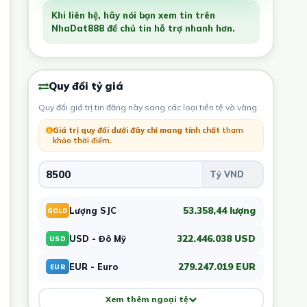
Khi liên hệ, hãy nói bạn xem tin trên
NhaDat888 để chủ tin hỗ trợ nhanh hơn.
Quy đổi tỷ giá
Quy đổi giá trị tin đăng này sang các loại tiền tệ và vàng:
Giá trị quy đổi dưới đây chỉ mang tính chất
tham
khảo thời điểm
.
53.358,44 lượng
Lượng SJC
GOLD
322.446.038 USD
USD - Đô Mỹ
USD
279.247.019 EUR
EUR - Euro
EUR
Xem thêm ngoại tệ