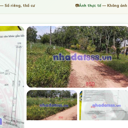
— Sổ riêng, thổ cư
📷
Ảnh thực tế
— Không ảnh 