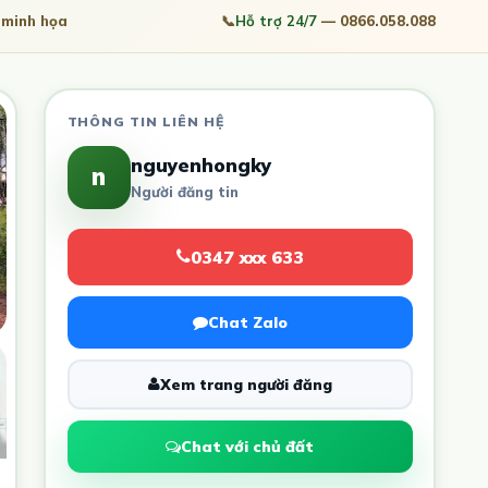
minh họa
📞
Hỗ trợ 24/7
— 0866.058.088
THÔNG TIN LIÊN HỆ
nguyenhongky
n
Người đăng tin
0347 xxx 633
Chat Zalo
Xem trang người đăng
Chat với chủ đất