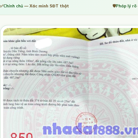
✅
Chính chủ
— Xác minh SĐT thật
🛡️
Pháp lý rõ