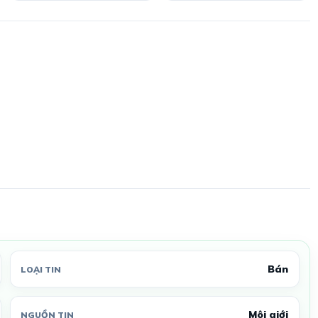
Bán
LOẠI TIN
Môi giới
NGUỒN TIN