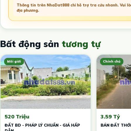
Thông tin trên NhaDat888 chỉ hỗ trợ tra cứu nhanh. Vui lòn
địa phương.
Bất động sản
tương tự
Môi giới
Chính chủ
520 Triệu
3.59 Tỷ
ĐẤT BD - PHÁP LÝ CHUẨN - GIÁ HẤP
BÁN ĐẤT THỚ
DẪN