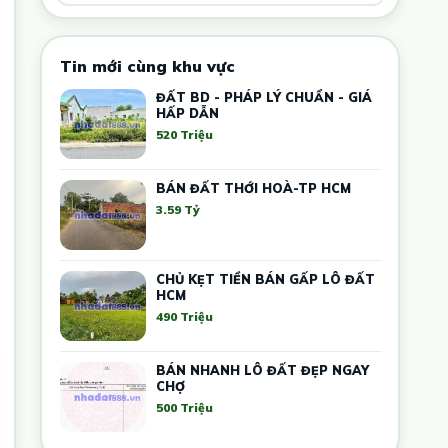
Tin mới cùng khu vực
ĐẤT BD - PHÁP LÝ CHUẨN - GIÁ
HẤP DẪN
520 Triệu
BÁN ĐẤT THỚI HOÀ-TP HCM
3.59 Tỷ
CHỦ KẸT TIỀN BÁN GẤP LÔ ĐẤT
HCM
490 Triệu
BÁN NHANH LÔ ĐẤT ĐẸP NGAY
CHỢ
500 Triệu