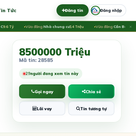
in Tức
Đăng tin
Đăng nhập
×
 Tỷ
Vừa đăng:
Nhà chung cư
14 Triệu
Vừa đăng:
Cần Bán Biệt Th
8500000 Triệu
Mã tin: 28585
26
người đang xem tin này
Gọi ngay
Chia sẻ
Lãi vay
Tin tương tự