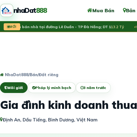
nhaDat
888
Mua Bán
Bản
chủ rao bán nhà tại đường Lê Duẩn - TP Đà Nẵng; DT 1
MỚI
13.2 Tỷ
Vừa 
NhaDat888
/
Bán
/
Đất riêng
Môi giới
Pháp lý minh bạch
3 năm trước
Gia đình kinh doanh thua
Định An, Dầu Tiếng, Bình Dương, Việt Nam