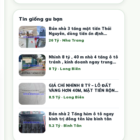
Tin giống gu bạn
Bán nhà 3 tầng mặt tiền Thái
Nguyên, dòng tiền ổn định
35tr/tháng
26 Tỷ · Nha Trang
Nhỉnh 8 tỷ , 40 m nhà 4 tầng ô tô
tránh , kinh doanh ngay trung
tâm Việt Hưng
8 Tỷ · Long Biên
GIÁ CHỈ NHỈNH 8 TỶ – LÔ ĐẤT
VÀNG HƠN 40M, MẶT TIỀN RỘNG
– Ô TÔ TRÁNH, KINH DOANH
8.5 Tỷ · Long Biên
Bán nhà 2 Tầng hẻm ô tô ngay
bình trị đông tên lửa bình tân
5.2 Tỷ · Bình Tân