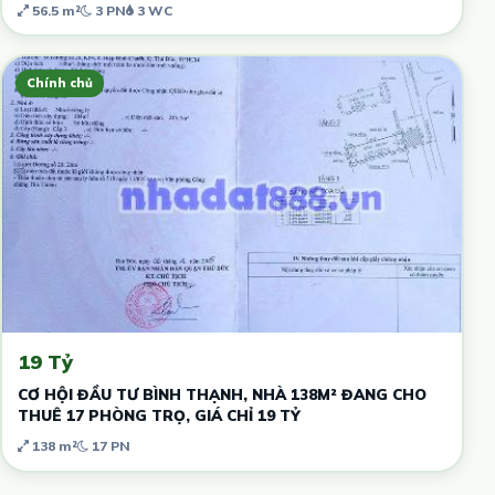
56.5 m²
3 PN
3 WC
Chính chủ
19 Tỷ
CƠ HỘI ĐẦU TƯ BÌNH THẠNH, NHÀ 138M² ĐANG CHO
THUÊ 17 PHÒNG TRỌ, GIÁ CHỈ 19 TỶ
138 m²
17 PN