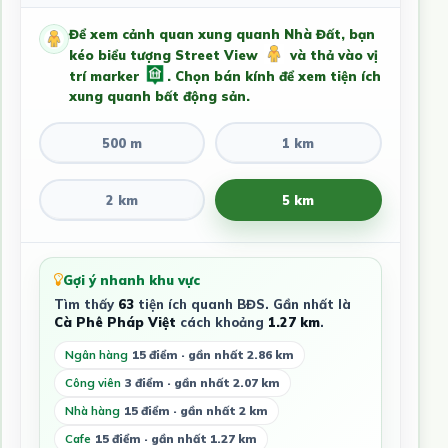
Để xem cảnh quan xung quanh Nhà Đất, bạn
kéo biểu tượng Street View
và thả vào vị
trí marker
. Chọn bán kính để xem tiện ích
xung quanh bất động sản.
500 m
1 km
2 km
5 km
Gợi ý nhanh khu vực
Tìm thấy
63
tiện ích quanh BĐS. Gần nhất là
Cà Phê Pháp Việt
cách khoảng
1.27 km
.
Ngân hàng
15 điểm · gần nhất 2.86 km
Công viên
3 điểm · gần nhất 2.07 km
Nhà hàng
15 điểm · gần nhất 2 km
Cafe
15 điểm · gần nhất 1.27 km