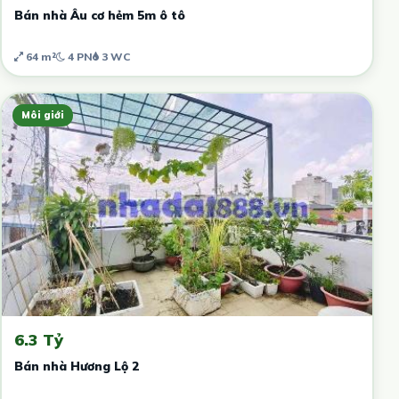
Bán nhà Âu cơ hẻm 5m ô tô
64 m²
4 PN
3 WC
Môi giới
6.3 Tỷ
Bán nhà Hương Lộ 2