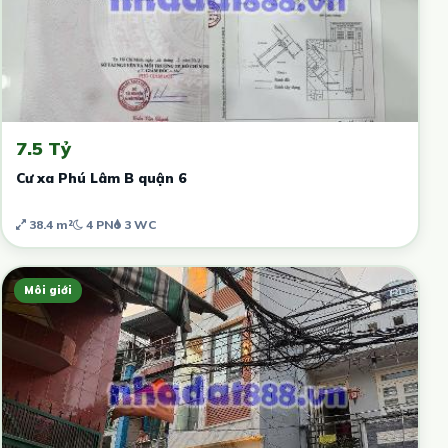
7.5 Tỷ
Cư xa Phú Lâm B quận 6
38.4 m²
4 PN
3 WC
Môi giới