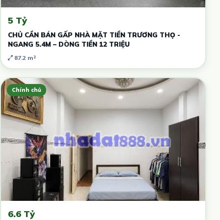
5 Tỷ
CHỦ CẦN BÁN GẤP NHÀ MẶT TIỀN TRƯƠNG THỌ -
NGANG 5.4M – DÒNG TIỀN 12 TRIỆU
87.2 m²
Chính chủ
6.6 Tỷ