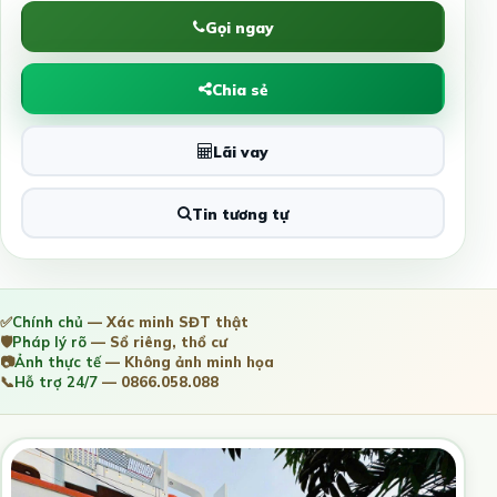
Gọi ngay
Chia sẻ
Lãi vay
Tin tương tự
✅
Chính chủ
— Xác minh SĐT thật
🛡️
Pháp lý rõ
— Sổ riêng, thổ cư
📷
Ảnh thực tế
— Không ảnh minh họa
📞
Hỗ trợ 24/7
— 0866.058.088