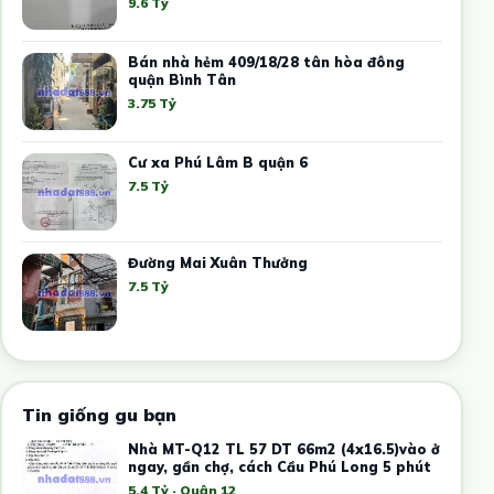
9.6 Tỷ
Bán nhà hẻm 409/18/28 tân hòa đông
quận Bình Tân
3.75 Tỷ
Cư xa Phú Lâm B quận 6
7.5 Tỷ
Đường Mai Xuân Thưởng
7.5 Tỷ
Tin giống gu bạn
Nhà MT-Q12 TL 57 DT 66m2 (4x16.5)vào ở
ngay, gần chợ, cách Cầu Phú Long 5 phút
5.4 Tỷ · Quận 12