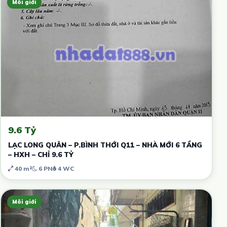
Môi giới
9.6 Tỷ
LẠC LONG QUÂN – P.BÌNH THỚI Q11 – NHÀ MỚI 6 TẦNG
– HXH – CHỈ 9.6 TỶ
40 m²
6 PN
4 WC
Môi giới