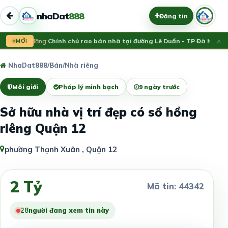
nhaDat
888
Đăng tin
×
Vừa đăng:
MỚI
Chính chủ rao bán nhà tại đường Lê Duẩn - TP Đà Nẵng; D
NhaDat888
/
Bán
/
Nhà riêng
Môi giới
Pháp lý minh bạch
9 ngày trước
Sở hữu nhà vị trí đẹp có sổ hồng
riêng Quận 12
phường Thạnh Xuân , Quận 12
2 Tỷ
Mã tin: 44342
28
người đang xem tin này