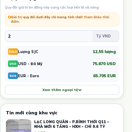
Quy đổi giá trị tin đăng này sang các loại tiền tệ và vàng:
Giá trị quy đổi dưới đây chỉ mang tính chất
tham khảo thời
điểm
.
12,55 lượng
Lượng SJC
GOLD
75.870 USD
USD - Đô Mỹ
USD
65.705 EUR
EUR - Euro
EUR
Xem thêm ngoại tệ
Tin mới cùng khu vực
LẠC LONG QUÂN – P.BÌNH THỚI Q11 –
NHÀ MỚI 6 TẦNG – HXH – CHỈ 9.6 TỶ