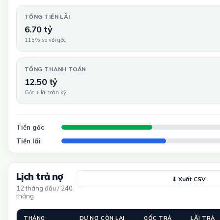
TỔNG TIỀN LÃI
6.70 tỷ
115% so với gốc
TỔNG THANH TOÁN
12.50 tỷ
Gốc + lãi toàn kỳ
Tiền gốc
Tiền lãi
Lịch trả nợ
⬇ Xuất CSV
12 tháng đầu / 240
tháng
THÁNG
DƯ NỢ CÒN LẠI
GỐC TRẢ
LÃI TRẢ