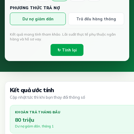
PHƯƠNG THỨC TRẢ NỢ
Dư nợ giảm dần
Trả đều hàng tháng
Kết quả mang tính tham khảo. Lãi suất thực tế phụ thuộc ngân
hàng và hồ sơ vay.
↻ Tính lại
Kết quả ước tính
Cập nhật tức thì khi bạn thay đổi thông số
KHOẢN TRẢ THÁNG ĐẦU
80 triệu
Dư nợ giảm dần, tháng 1