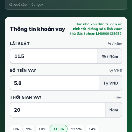
Kết quả cập nhật ngay
Bán nhà khu dân trí cao an
Thông tin khoản vay
ninh tốt đường số 6 linh xuân
thủ đức tphcm LH0909428959.
LÃI SUẤT
% / năm
% / Năm
SỐ TIỀN VAY
tỷ VNĐ
Tỷ VND
THỜI GIAN VAY
năm
Năm
8%
9%
10%
11.5%
12.5%
14%