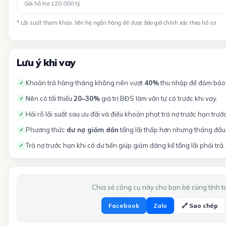
Gói hỗ trợ 120.000 tỷ
* Lãi suất tham khảo, liên hệ ngân hàng để được báo giá chính xác theo hồ sơ.
Lưu ý khi vay
Khoản trả hàng tháng không nên vượt
40%
thu nhập để đảm bảo t
✓
Nên có tối thiểu
20–30%
giá trị BĐS làm vốn tự có trước khi vay.
✓
Hỏi rõ lãi suất sau ưu đãi và điều khoản phạt trả nợ trước hạn trướ
✓
Phương thức
dư nợ giảm dần
tổng lãi thấp hơn nhưng tháng đầu 
✓
Trả nợ trước hạn khi có dư tiền giúp giảm đáng kể tổng lãi phải trả.
✓
Chia sẻ công cụ này cho bạn bè cùng tính t
Facebook
Zalo
🔗 Sao chép