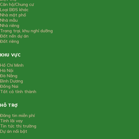
Căn hộ/Chung cư
Loại BĐS khác
Nhà mặt phố
Nhà mẫu
Nhà riêng
Trang trại, khu nghỉ dưỡng
Đất nền dự án
Đất riêng
KHU VỰC
Hồ Chí Minh
Hà Nội
Đà Nẵng
Bình Dương
Đồng Nai
Tất cả tỉnh thành
HỖ TRỢ
Đăng tin miễn phí
Tính lãi vay
Tin tức thị trường
Dự án nổi bật