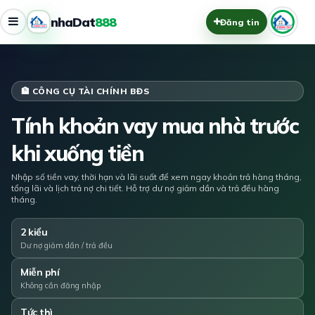
nhaDat
888
Đăng tin
🏦 CÔNG CỤ TÀI CHÍNH BĐS
Tính khoản vay mua nhà trước
khi xuống tiền
Nhập số tiền vay, thời hạn và lãi suất để xem ngay khoản trả hàng tháng,
tổng lãi và lịch trả nợ chi tiết. Hỗ trợ dư nợ giảm dần và trả đều hàng
tháng.
2 kiểu
Dư nợ giảm dần / trả đều
Miễn phí
Không cần đăng nhập
Tức thì