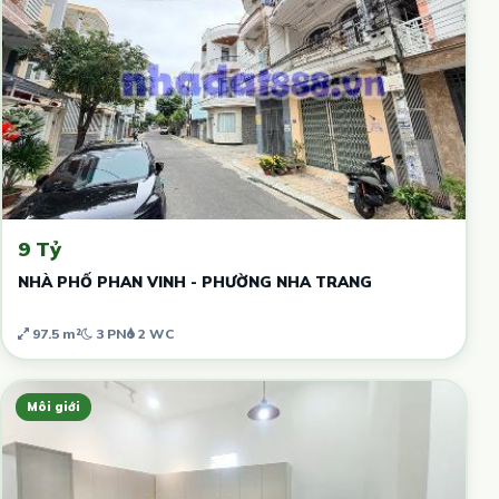
9 Tỷ
NHÀ PHỐ PHAN VINH - PHƯỜNG NHA TRANG
97.5 m²
3 PN
2 WC
Môi giới