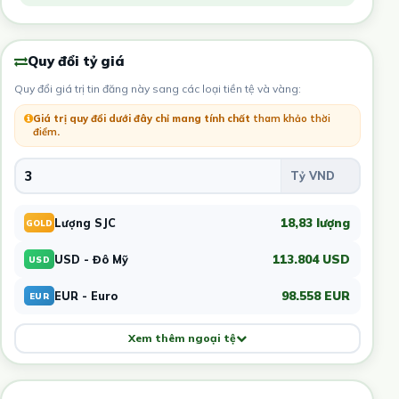
Quy đổi tỷ giá
Quy đổi giá trị tin đăng này sang các loại tiền tệ và vàng:
Giá trị quy đổi dưới đây chỉ mang tính chất
tham khảo thời
điểm
.
18,83 lượng
Lượng SJC
GOLD
113.804 USD
USD - Đô Mỹ
USD
98.558 EUR
EUR - Euro
EUR
Xem thêm ngoại tệ