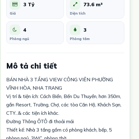
3 Tỷ
73.6 m²
Giá
Diện tích
4
3
Phòng ngủ
Phòng tắm
Mô tả chi tiết
BÁN NHÀ 3 TẦNG VIEW CÔNG VIÊN PHƯỜNG
VĨNH HÒA, NHA TRANG
Vị trí & tiện ích: Cách Biển, Bến Du Thuyền, hơn 350m,
gần Resort, Trường, Chợ, các tòa Căn Hộ, Khách Sạn,
CTY...& các tiện ích khác.
Đường Thông ÔTÔ đi thoải mái
Thiết kế: Nhà 3 tầng gồm có phòng khách, bếp, 5
phòng ngủ, 3WC, phòng thờ.