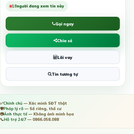
18
người đang xem tin này
Gọi ngay
Chia sẻ
Lãi vay
Tin tương tự
✅
Chính chủ
— Xác minh SĐT thật
🛡️
Pháp lý rõ
— Sổ riêng, thổ cư
📷
Ảnh thực tế
— Không ảnh minh họa
📞
Hỗ trợ 24/7
— 0866.058.088