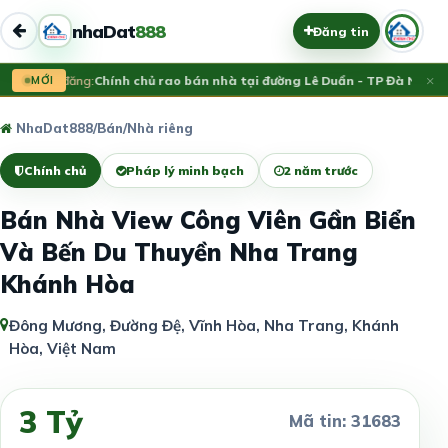
nhaDat
888
Đăng tin
×
Vừa đăng:
MỚI
Chính chủ rao bán nhà tại đường Lê Duẩn - TP Đà Nẵng; D
NhaDat888
/
Bán
/
Nhà riêng
Chính chủ
Pháp lý minh bạch
2 năm trước
Bán Nhà View Công Viên Gần Biển
Và Bến Du Thuyền Nha Trang
Khánh Hòa
Đông Mương, Đường Đệ, Vĩnh Hòa, Nha Trang, Khánh
Hòa, Việt Nam
3 Tỷ
Mã tin: 31683