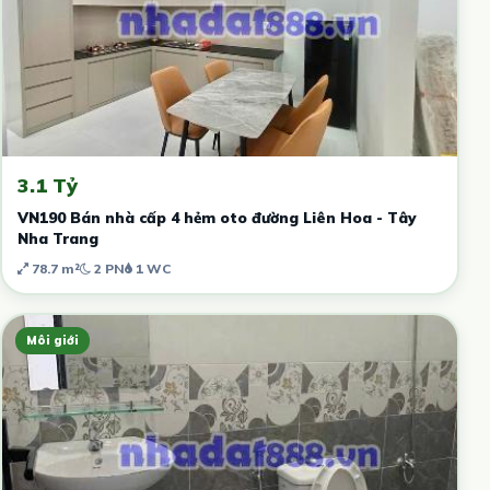
3.1 Tỷ
VN190 Bán nhà cấp 4 hẻm oto đường Liên Hoa - Tây
Nha Trang
78.7 m²
2 PN
1 WC
Môi giới