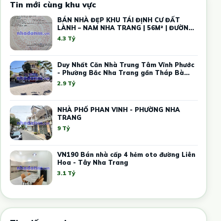
Tin mới cùng khu vực
BÁN NHÀ ĐẸP KHU TÁI ĐỊNH CƯ ĐẤT
LÀNH – NAM NHA TRANG | 56M² | ĐƯỜNG
13M
4.3 Tỷ
Duy Nhất Căn Nhà Trung Tâm Vĩnh Phước
- Phường Bắc Nha Trang gần Tháp Bà
Ponaga
2.9 Tỷ
NHÀ PHỐ PHAN VINH - PHƯỜNG NHA
TRANG
9 Tỷ
VN190 Bán nhà cấp 4 hẻm oto đường Liên
Hoa - Tây Nha Trang
3.1 Tỷ