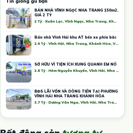
Tin giống gu bạn
BÁN NHÀ VĨNH NGỌC NHA TRANG 150m2.
GIÁ 2 TỶ
2 Tỷ · Xuân Lạc, Vĩnh Ngọc, Nha Trang, Khánh Hòa, Việt Nam
Bán nhà Vĩnh Hải khu AT bến xe phía bắc
2.6 Tỷ · Vĩnh Hải, Nha Trang, Khánh Hòa, Việt Nam
SỞ HỮU VÌ TIỆN ÍCH XUNG QUANH EM NÓ
2.8 Tỷ · Hẻm Nguyễn Khuyến, Vĩnh Hải, Nha Trang, Khánh Hòa, Việt Nam
BĐS LÃI VỐN VÀ DÒNG TIỀN TẠI PHƯỜNG
VĨNH HẢI NHA TRANG KHÁNH HÒA
3.7 Tỷ · Dương Vân Nga, Vĩnh Hải, Nha Trang, Khánh Hòa, Việt Nam