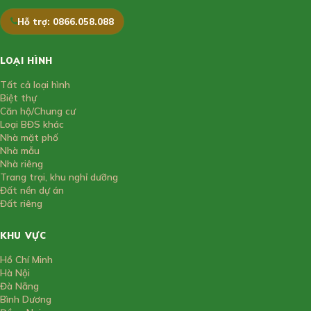
Hỗ trợ: 0866.058.088
LOẠI HÌNH
Tất cả loại hình
Biệt thự
Căn hộ/Chung cư
Loại BĐS khác
Nhà mặt phố
Nhà mẫu
Nhà riêng
Trang trại, khu nghỉ dưỡng
Đất nền dự án
Đất riêng
KHU VỰC
Hồ Chí Minh
Hà Nội
Đà Nẵng
Bình Dương