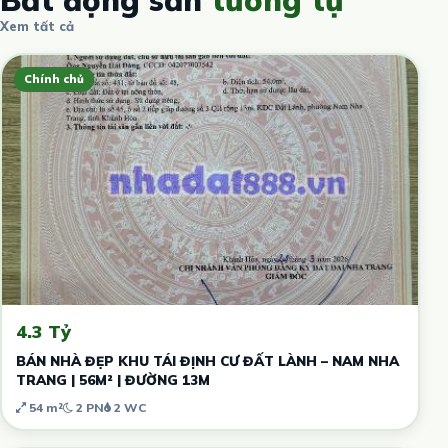
Bất động sản
tương tự
Xem tất cả
Chính chủ
4.3 Tỷ
BÁN NHÀ ĐẸP KHU TÁI ĐỊNH CƯ ĐẤT LÀNH – NAM NHA
TRANG | 56M² | ĐƯỜNG 13M
54 m²
2 PN
2 WC