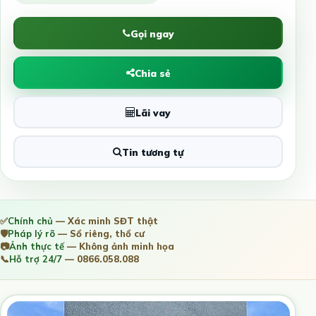
Gọi ngay
Chia sẻ
Lãi vay
Tin tương tự
✅
Chính chủ
— Xác minh SĐT thật
🛡️
Pháp lý rõ
— Sổ riêng, thổ cư
📷
Ảnh thực tế
— Không ảnh minh họa
📞
Hỗ trợ 24/7
— 0866.058.088