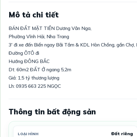
Mô tả chi tiết
BÁN ĐẤT MẶT TIỀN Dương Vân Nga,
Phường Vĩnh Hải, Nha Trang
3' đi xe đến Biển ngay Bãi Tắm & KDL Hòn Chồng, gần Chợ, 
Đường ÔTÔ đi
Hướng ĐÔNG BẮC
Dt: 60m2 ĐẤT Ở ngang 5,2m
Giá: 1,5 tỷ thương lượng
Lh: 0935 663 225 NGỌC
Thông tin bất động sản
Đất riêng
LOẠI HÌNH