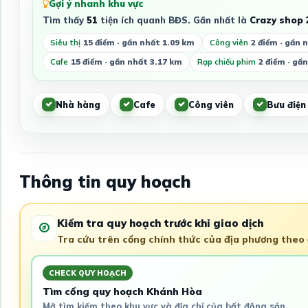
Gợi ý nhanh khu vực
Tìm thấy
51
tiện ích quanh BĐS. Gần nhất là
Crazy shop 2
Siêu thị
15 điểm · gần nhất 1.09 km
Công viên
2 điểm · gần 
Cafe
15 điểm · gần nhất 3.17 km
Rạp chiếu phim
2 điểm · gầ
Nhà hàng
Cafe
Công viên
Bưu điện
Thông tin quy hoạch
Kiểm tra quy hoạch trước khi giao dịch
Tra cứu trên cổng chính thức của địa phương theo đ
CHECK QUY HOẠCH
Tìm cổng quy hoạch Khánh Hòa
Mở tìm kiếm theo khu vực và địa chỉ của bất động sản.