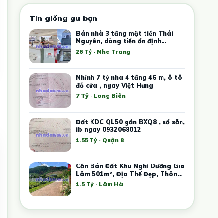
Tin giống gu bạn
Bán nhà 3 tầng mặt tiền Thái
Nguyên, dòng tiền ổn định
35tr/tháng
26 Tỷ · Nha Trang
Nhỉnh 7 tỷ nha 4 tầng 46 m, ô tô
đỗ cửa , ngay Việt Hưng
7 Tỷ · Long Biên
Đất KDC QL50 gần BXQ8 , sổ sẵn,
ib ngay 0932068012
1.55 Tỷ · Quận 8
Cần Bán Đất Khu Nghỉ Dưỡng Gia
Lâm 501m², Địa Thế Đẹp, Thông
Xanh Bao Quanh
1.5 Tỷ · Lâm Hà