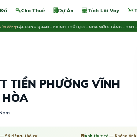
 Đồ
Cho Thuê
Dự Án
Tính Lãi Vay
T
đăng:
LẠC LONG QUÂN – P.BÌNH THỚI Q11 – NHÀ MỚI 6 TẦNG – HXH – C
9.6
T TIỀN PHƯỜNG VĨNH
 HÒA
t Nam
— Sổ riêng, thổ cư
📷
Ảnh thực tế
— Không ảnh 