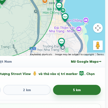
Keyboard shortcuts
Image may be subject to copyright
Terms
iệt Nam
Mở Google Maps
 tượng Street View
và thả vào vị trí marker
. Chọn
2 km
5 km