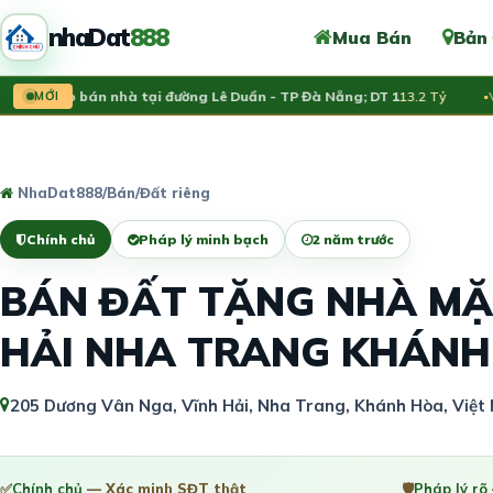
nhaDat
888
Mua Bán
Bản
chủ rao bán nhà tại đường Lê Duẩn - TP Đà Nẵng; DT 1
MỚI
13.2 Tỷ
Vừa 
NhaDat888
/
Bán
/
Đất riêng
Chính chủ
Pháp lý minh bạch
2 năm trước
BÁN ĐẤT TẶNG NHÀ MẶ
HẢI NHA TRANG KHÁNH
205 Dương Vân Nga, Vĩnh Hải, Nha Trang, Khánh Hòa, Việ
✅
Chính chủ
— Xác minh SĐT thật
🛡️
Pháp lý rõ