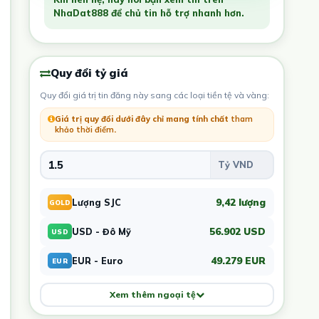
NhaDat888 để chủ tin hỗ trợ nhanh hơn.
Quy đổi tỷ giá
Quy đổi giá trị tin đăng này sang các loại tiền tệ và vàng:
Giá trị quy đổi dưới đây chỉ mang tính chất
tham
khảo thời điểm
.
9,42 lượng
Lượng SJC
GOLD
56.902 USD
USD - Đô Mỹ
USD
49.279 EUR
EUR - Euro
EUR
Xem thêm ngoại tệ