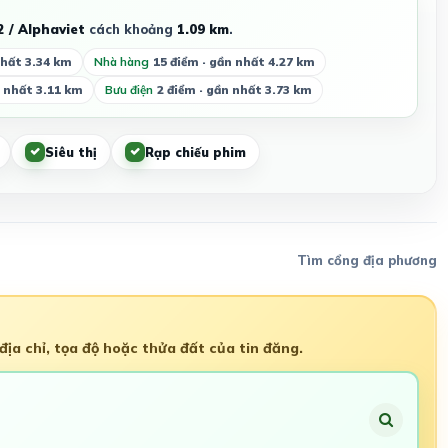
 / Alphaviet
cách khoảng
1.09 km
.
nhất 3.34 km
Nhà hàng
15 điểm · gần nhất 4.27 km
n nhất 3.11 km
Bưu điện
2 điểm · gần nhất 3.73 km
Siêu thị
Rạp chiếu phim
Tìm cổng địa phương
ịa chỉ, tọa độ hoặc thửa đất của tin đăng.