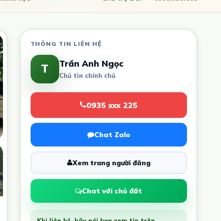
THÔNG TIN LIÊN HỆ
Trần Anh Ngọc
T
Chủ tin chính chủ
0935 xxx 225
Chat Zalo
Xem trang người đăng
Chat với chủ đất
Khi liên hệ, hãy nói bạn xem tin trên