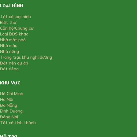
LOẠI HÌNH
Tất cả loại hình
Biệt thự
Căn hộ/Chung cư
Loại BĐS khác
Nhà mặt phố
Nhà mẫu
Nhà riêng
Trang trại, khu nghỉ dưỡng
Đất nền dự án
Đất riêng
KHU VỰC
Hồ Chí Minh
Hà Nội
Đà Nẵng
Bình Dương
Đồng Nai
Tất cả tỉnh thành
HỖ TRỢ