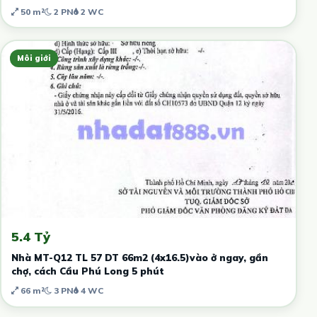
50 m²
2 PN
2 WC
Môi giới
5.4 Tỷ
Nhà MT-Q12 TL 57 DT 66m2 (4x16.5)vào ở ngay, gần
chợ, cách Cầu Phú Long 5 phút
66 m²
3 PN
4 WC