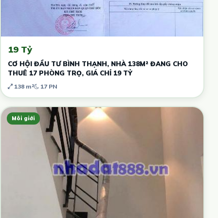
19 Tỷ
CƠ HỘI ĐẦU TƯ BÌNH THẠNH, NHÀ 138M² ĐANG CHO
THUÊ 17 PHÒNG TRỌ, GIÁ CHỈ 19 TỶ
138 m²
17 PN
Môi giới