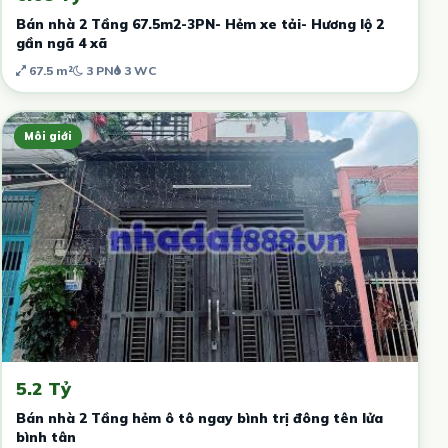
Bán nhà 2 Tầng 67.5m2-3PN- Hẻm xe tải- Hương lộ 2
gần ngã 4 xã
67.5 m²
3 PN
3 WC
Môi giới
5.2 Tỷ
Bán nhà 2 Tầng hẻm ô tô ngay bình trị đông tên lửa
bình tân