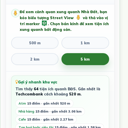
Để xem cảnh quan xung quanh Nhà Đất, bạn
kéo biểu tượng Street View
và thả vào vị
trí marker
. Chọn bán kính để xem tiện ích
xung quanh bất động sản.
500 m
1 km
2 km
5 km
Gợi ý nhanh khu vực
Tìm thấy
64
tiện ích quanh BĐS. Gần nhất là
Techcombank
cách khoảng
520 m
.
Atm
15 điểm · gần nhất 520 m
Nhà hàng
15 điểm · gần nhất 3.06 km
Cafe
15 điểm · gần nhất 2.27 km
Tạp hoá hoặc siêu thị
15 điểm · gần nhất 1.58 km