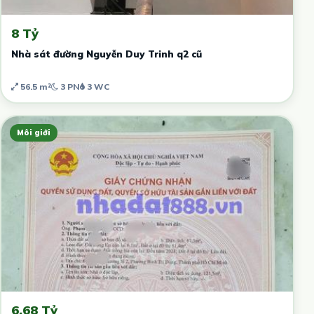
8 Tỷ
Nhà sát đường Nguyễn Duy Trinh q2 cũ
56.5 m²
3 PN
3 WC
Môi giới
6.68 Tỷ