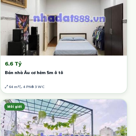
6.6 Tỷ
Bán nhà Âu cơ hẻm 5m ô tô
64 m²
4 PN
3 WC
Môi giới