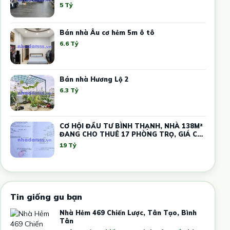
12 TRIỆU
5 Tỷ
Bán nhà Âu cơ hẻm 5m ô tô
6.6 Tỷ
Bán nhà Hương Lộ 2
6.3 Tỷ
CƠ HỘI ĐẦU TƯ BÌNH THẠNH, NHÀ 138M²
ĐANG CHO THUÊ 17 PHÒNG TRỌ, GIÁ CHỈ
19 TỶ
19 Tỷ
Tin giống gu bạn
Nhà Hẻm 469 Chiến Lược, Tân Tạo, Bình
Tân