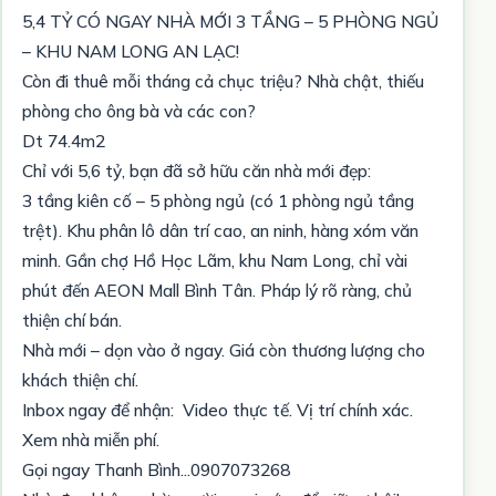
5,4 TỶ CÓ NGAY NHÀ MỚI 3 TẦNG – 5 PHÒNG NGỦ
– KHU NAM LONG AN LẠC!
Còn đi thuê mỗi tháng cả chục triệu? Nhà chật, thiếu
phòng cho ông bà và các con?
Dt 74.4m2
Chỉ với 5,6 tỷ, bạn đã sở hữu căn nhà mới đẹp:
3 tầng kiên cố – 5 phòng ngủ (có 1 phòng ngủ tầng
trệt). Khu phân lô dân trí cao, an ninh, hàng xóm văn
minh. Gần chợ Hồ Học Lãm, khu Nam Long, chỉ vài
phút đến AEON Mall Bình Tân. Pháp lý rõ ràng, chủ
thiện chí bán.
Nhà mới – dọn vào ở ngay. Giá còn thương lượng cho
khách thiện chí.
Inbox ngay để nhận: Video thực tế. Vị trí chính xác.
Xem nhà miễn phí.
Gọi ngay Thanh Bình...0907073268