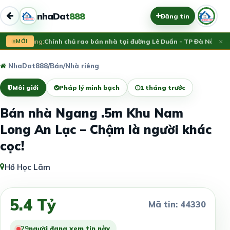
nhaDat
888
Đăng tin
×
Vừa đăng:
MỚI
Chính chủ rao bán nhà tại đường Lê Duẩn - TP Đà Nẵng; DT
NhaDat888
/
Bán
/
Nhà riêng
Môi giới
Pháp lý minh bạch
1 tháng trước
Bán nhà Ngang .5m Khu Nam
Long An Lạc – Chậm là người khác
cọc!
Hồ Học Lãm
5.4 Tỷ
Mã tin: 44330
32
người đang xem tin này