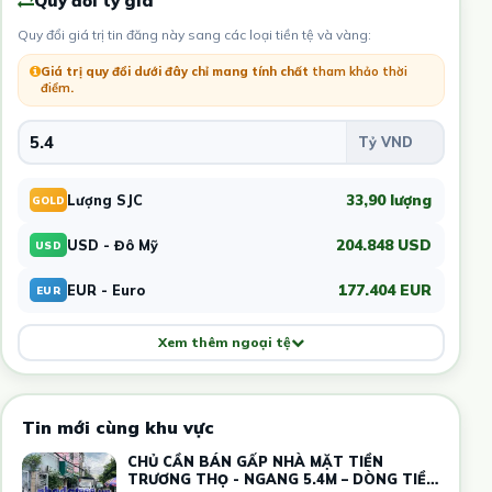
Quy đổi tỷ giá
Quy đổi giá trị tin đăng này sang các loại tiền tệ và vàng:
Giá trị quy đổi dưới đây chỉ mang tính chất
tham khảo thời
điểm
.
33,90 lượng
Lượng SJC
GOLD
204.848 USD
USD - Đô Mỹ
USD
177.404 EUR
EUR - Euro
EUR
Xem thêm ngoại tệ
Tin mới cùng khu vực
CHỦ CẦN BÁN GẤP NHÀ MẶT TIỀN
TRƯƠNG THỌ - NGANG 5.4M – DÒNG TIỀN