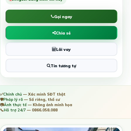
Gọi ngay
Chia sẻ
Lãi vay
Tin tương tự
✅
Chính chủ
— Xác minh SĐT thật
🛡️
Pháp lý rõ
— Sổ riêng, thổ cư
📷
Ảnh thực tế
— Không ảnh minh họa
📞
Hỗ trợ 24/7
— 0866.058.088