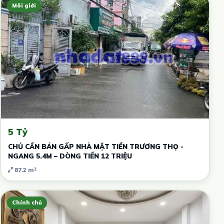
Môi giới
5 Tỷ
CHỦ CẦN BÁN GẤP NHÀ MẶT TIỀN TRƯƠNG THỌ -
NGANG 5.4M – DÒNG TIỀN 12 TRIỆU
87.2 m²
Chính chủ