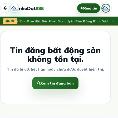
nhaDat
888
Đăng tin
×
MỚI
Vừa đăng:
Bán đất Đức Phát 3 Lai Uyên Bàu Bàng Bình Dương
750
Tin đăng bất động sản
không tồn tại.
Tin đã bị gỡ, hết hạn hoặc chưa được duyệt hiển thị.
Xem tin đang bán