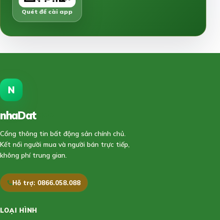
Quét để cài app
N
nhaDat
888
Cổng thông tin bất động sản chính chủ.
Kết nối người mua và người bán trực tiếp,
không phí trung gian.
Hỗ trợ: 0866.058.088
LOẠI HÌNH