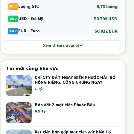
9,73 lượng
Lượng SJC
GOLD
58.799 USD
USD - Đô Mỹ
USD
50.922 EUR
EUR - Euro
EUR
Xem thêm ngoại tệ
Tin mới cùng khu vực
CHỈ 1TY ĐẤT NGAY BIỂN PHƯỚC HẢI, SỔ
HỒNG RIÊNG, CÔNG CHỨNG NGAY
1 Tỷ
Bán đất 2 mặt tiền Phước Bữu
6.5 Tỷ
Kẹt tiền bán gấp mặt tiền đất biển Hồ