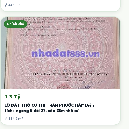
445 m²
Chính chủ
1.3 Tỷ
LÔ ĐẤT THỔ CƯ THỊ TRẤN PHƯỚC HẢI* Diện
tích: ngang 5 dài 27, sẵn 65m thổ cư
134.9 m²