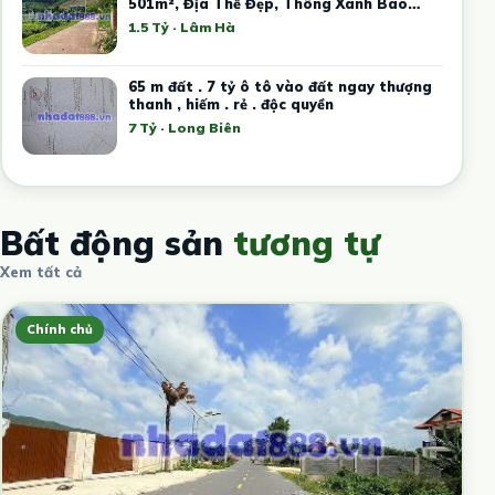
501m², Địa Thế Đẹp, Thông Xanh Bao
Quanh
1.5 Tỷ · Lâm Hà
65 m đất . 7 tỷ ô tô vào đất ngay thượng
thanh , hiếm . rẻ . độc quyền
7 Tỷ · Long Biên
Bất động sản
tương tự
Xem tất cả
Chính chủ