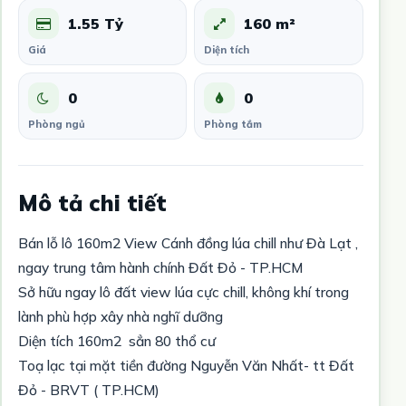
1.55 Tỷ
160 m²
Giá
Diện tích
0
0
Phòng ngủ
Phòng tắm
Mô tả chi tiết
Bán lỗ lô 160m2 View Cánh đồng lúa chill như Đà Lạt ,
ngay trung tâm hành chính Đất Đỏ - TP.HCM
Sở hữu ngay lô đất view lúa cực chill, không khí trong
lành phù hợp xây nhà nghĩ dưỡng
Diện tích 160m2 sẳn 80 thổ cư
Toạ lạc tại mặt tiền đường Nguyễn Văn Nhất- tt Đất
Đỏ - BRVT ( TP.HCM)