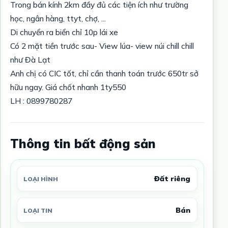
Trong bán kính 2km đầy đủ các tiện ích như trường
học, ngân hàng, ttyt, chợ, ...
Di chuyển ra biển chỉ 10p lái xe
Có 2 mặt tiền trước sau- View lúa- view núi chill chill
như Đà Lạt
Anh chị có CIC tốt, chỉ cần thanh toán trước 650tr sở
hữu ngay. Giá chốt nhanh 1ty550
LH : 0899780287
Thông tin bất động sản
Đất riêng
LOẠI HÌNH
Bán
LOẠI TIN