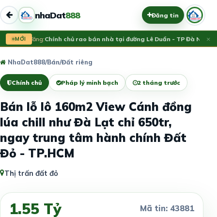
nhaDat
888
Đăng tin
×
Vừa đăng:
MỚI
Chính chủ rao bán nhà tại đường Lê Duẩn - TP Đà Nẵng; D
NhaDat888
/
Bán
/
Đất riêng
Chính chủ
Pháp lý minh bạch
2 tháng trước
Bán lỗ lô 160m2 View Cánh đồng
lúa chill như Đà Lạt chỉ 650tr,
ngay trung tâm hành chính Đất
Đỏ - TP.HCM
Thị trấn đất đỏ
1.55 Tỷ
Mã tin: 43881