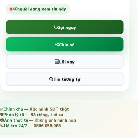
39
người đang xem tin này
Gọi ngay
Chia sẻ
Lãi vay
Tin tương tự
✅
Chính chủ
— Xác minh SĐT thật
🛡️
Pháp lý rõ
— Sổ riêng, thổ cư
📷
Ảnh thực tế
— Không ảnh minh họa
📞
Hỗ trợ 24/7
— 0866.058.088