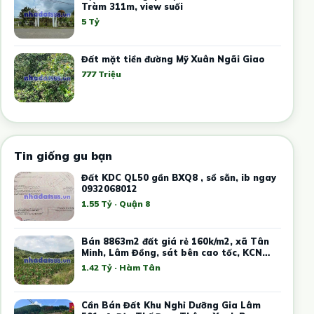
Tràm 311m, view suối
5 Tỷ
Đất mặt tiền đường Mỹ Xuân Ngãi Giao
777 Triệu
Tin giống gu bạn
Đất KDC QL50 gần BXQ8 , sổ sẵn, ib ngay
0932068012
1.55 Tỷ · Quận 8
Bán 8863m2 đất giá rẻ 160k/m2, xã Tân
Minh, Lâm Đồng, sát bên cao tốc, KCN
Tân Đức Sonadezi
1.42 Tỷ · Hàm Tân
Cần Bán Đất Khu Nghỉ Dưỡng Gia Lâm