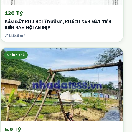
120 Tỷ
BÁN ĐẤT KHU NGHĨ DƯỠNG, KHÁCH SẠN MẶT TIỀN
BIỂN NAM HỘI AN ĐẸP
14846 m²
Chính chủ
5.9 Tỷ