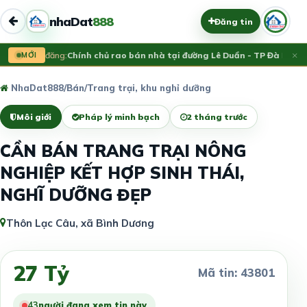
nhaDat
888
Đăng tin
×
MỚI
Vừa đăng:
Chính chủ rao bán nhà tại đường Lê Duẩn - TP Đà Nẵng; 
NhaDat888
/
Bán
/
Trang trại, khu nghỉ dưỡng
Môi giới
Pháp lý minh bạch
2 tháng trước
CẦN BÁN TRANG TRẠI NÔNG
NGHIỆP KẾT HỢP SINH THÁI,
NGHĨ DƯỠNG ĐẸP
Thôn Lạc Câu, xã Bình Dương
27 Tỷ
Mã tin: 43801
43
người đang xem tin này