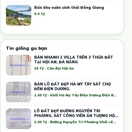
Bán khu vườn sinh thái Đông Giang
5.9 Tỷ
Tin giống gu bạn
BÁN NHANH 2 VILLA TRÊN 3 THỬA ĐÂT
TẠI HỘI AN, ĐÀ NẴNG
20 Tỷ · Cửa đại Hội An
BÁN LÔ ĐẤT ĐẸP HÀ MY TÂY SÁT CHỢ
ĐÊM ĐIỆN DƯƠNG.
1.45 Tỷ · khối Hà My Tây Điện Dương Điện Bàn
LÔ ĐẤT ĐẸP ĐƯỜNG NGUYỄN TRI
PHƯƠNG, SÁT CÔNG VIÊN ẤN TƯỢNG HỘI
AN
2.99 Tỷ · Đường Nguyễn Tri Phương Khối cẩm Thanh cẩm nam