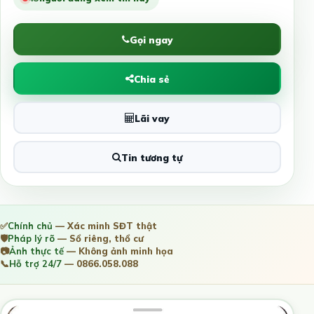
Gọi ngay
Chia sẻ
Lãi vay
Tin tương tự
✅
Chính chủ
— Xác minh SĐT thật
🛡️
Pháp lý rõ
— Sổ riêng, thổ cư
📷
Ảnh thực tế
— Không ảnh minh họa
📞
Hỗ trợ 24/7
— 0866.058.088