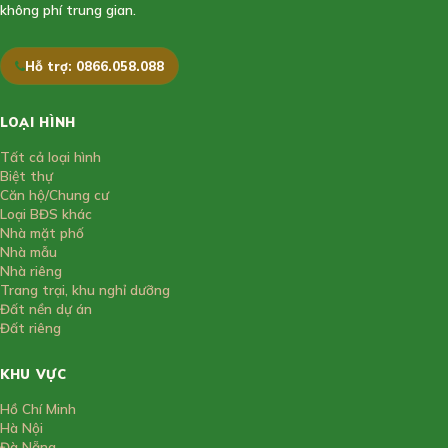
không phí trung gian.
Hỗ trợ: 0866.058.088
LOẠI HÌNH
Tất cả loại hình
Biệt thự
Căn hộ/Chung cư
Loại BĐS khác
Nhà mặt phố
Nhà mẫu
Nhà riêng
Trang trại, khu nghỉ dưỡng
Đất nền dự án
Đất riêng
KHU VỰC
Hồ Chí Minh
Hà Nội
Đà Nẵng