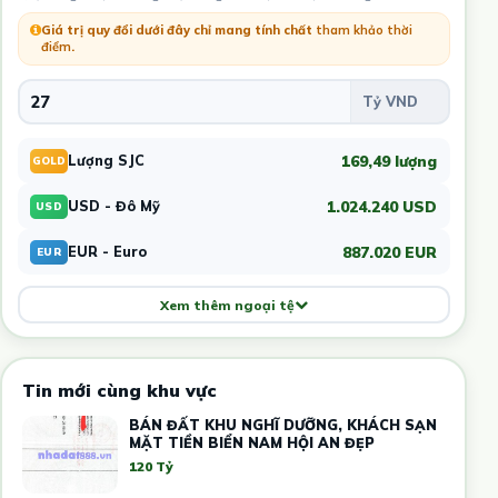
Giá trị quy đổi dưới đây chỉ mang tính chất
tham khảo thời
điểm
.
169,49 lượng
Lượng SJC
GOLD
1.024.240 USD
USD - Đô Mỹ
USD
887.020 EUR
EUR - Euro
EUR
Xem thêm ngoại tệ
Tin mới cùng khu vực
BÁN ĐẤT KHU NGHĨ DƯỠNG, KHÁCH SẠN
MẶT TIỀN BIỂN NAM HỘI AN ĐẸP
120 Tỷ