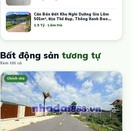
Cần Bán Đất Khu Nghỉ Dưỡng Gia Lâm
501m², Địa Thế Đẹp, Thông Xanh Bao
Quanh
1.5 Tỷ · Lâm Hà
Bất động sản
tương tự
Xem tất cả
Chính chủ