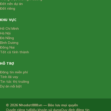
Đất nền dự án
Đất riêng
KHU VỰC
Hồ Chí Minh
Hà Nội
Đà Nẵng
Bình Dương
Đồng Nai
Tất cả tỉnh thành
HỖ TRỢ
Đăng tin miễn phí
Tính lãi vay
Tin tức thị trường
Dự án nổi bật
© 2026 Nhadat888.vn — Bảo lưu mọi quyền
Quyền riêng tư
Điều khoản sử dụng
Quy định đăng tin