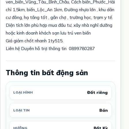
ven_biển_Vũng_Tàu_Bình_Châu, Cách biển_Phước_Hải
chỉ 1,5km, biển_Lộc_An 1km, Đường nhựa lớn , khu dân
cư đông, hạ tầng tốt , gần chợ , trường học, trạm y tế.
Diện tích lớn phù hợp mua đầu tư, xây nhà nghĩ dưỡng
hoặc kinh doanh khách sạn lưu trú ven biển
Giá giảm chốt nhanh 1ty515.
Liên hệ Duyên hỗ trợ thông tin 0899780287
Thông tin bất động sản
Đất riêng
LOẠI HÌNH
Bán
LOẠI TIN
Bất Kỳ
HƯỚNG