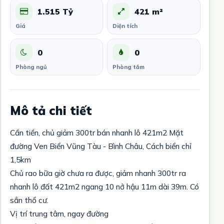
1.515 Tỷ
421 m²
Giá
Diện tích
0
0
Phòng ngủ
Phòng tắm
Mô tả chi tiết
Cần tiền, chủ giảm 300tr bán nhanh lô 421m2 Mặt
đường Ven Biển Vũng Tàu - Bình Châu, Cách biển chỉ
1,5km
Chủ rao bữa giờ chưa ra được, giảm nhanh 300tr ra
nhanh lô đất 421m2 ngang 10 nở hậu 11m dài 39m. Có
sẳn thổ cư.
Vị trí trung tâm, ngay đường