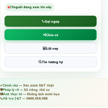
27
người đang xem tin này
Gọi ngay
Chia sẻ
Lãi vay
Tin tương tự
✅
Chính chủ
— Xác minh SĐT thật
🛡️
Pháp lý rõ
— Sổ riêng, thổ cư
📷
Ảnh thực tế
— Không ảnh minh họa
📞
Hỗ trợ 24/7
— 0866.058.088