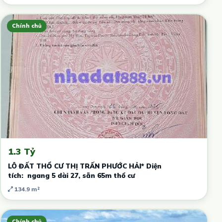
Chính chủ
1.3 Tỷ
LÔ ĐẤT THỔ CƯ THỊ TRẤN PHƯỚC HẢI* Diện
tích: ngang 5 dài 27, sẵn 65m thổ cư
134.9 m²
Chính chủ