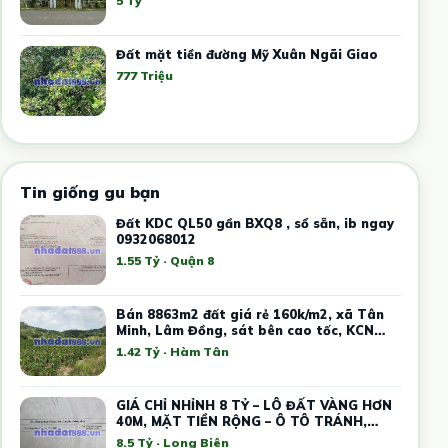
5 Tỷ
Đất mặt tiền đường Mỹ Xuân Ngãi Giao
777 Triệu
Tin giống gu bạn
Đất KDC QL50 gần BXQ8 , sổ sẵn, ib ngay
0932068012
1.55 Tỷ · Quận 8
Bán 8863m2 đất giá rẻ 160k/m2, xã Tân
Minh, Lâm Đồng, sát bên cao tốc, KCN
Tân Đức Sonadezi
1.42 Tỷ · Hàm Tân
GIÁ CHỈ NHỈNH 8 TỶ – LÔ ĐẤT VÀNG HƠN
40M, MẶT TIỀN RỘNG – Ô TÔ TRÁNH,
KINH DOANH
8.5 Tỷ · Long Biên