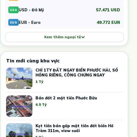
57.471 USD
USD - Đô Mỹ
USD
49.772 EUR
EUR - Euro
EUR
Xem thêm ngoại tệ
Tin mới cùng khu vực
CHỈ 1TY ĐẤT NGAY BIỂN PHƯỚC HẢI, SỔ
HỒNG RIÊNG, CÔNG CHỨNG NGAY
1 Tỷ
Bán đất 2 mặt tiền Phước Bữu
6.5 Tỷ
Kẹt tiền bán gấp mặt tiền đất biển Hồ
Tràm 311m, view suối