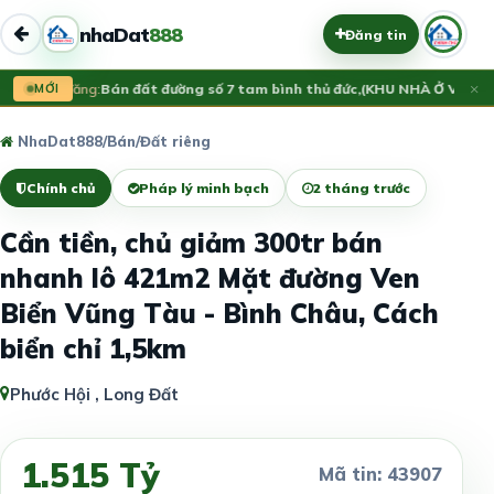
nhaDat
888
Đăng tin
×
Vừa đăng:
MỚI
Bán đất đường số 7 tam bình thủ đức,(KHU NHÀ Ở VẠN X
NhaDat888
/
Bán
/
Đất riêng
Chính chủ
Pháp lý minh bạch
2 tháng trước
Cần tiền, chủ giảm 300tr bán
nhanh lô 421m2 Mặt đường Ven
Biển Vũng Tàu - Bình Châu, Cách
biển chỉ 1,5km
Phước Hội , Long Đất
1.515 Tỷ
Mã tin: 43907