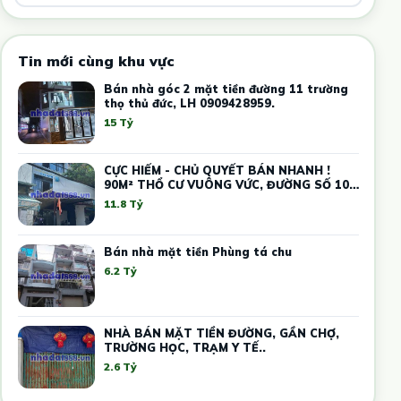
Tin mới cùng khu vực
Bán nhà góc 2 mặt tiền đường 11 trường
thọ thủ đức, LH 0909428959.
15 Tỷ
CỰC HIẾM - CHỦ QUYẾT BÁN NHANH !
90M² THỔ CƯ VUÔNG VỨC, ĐƯỜNG SỐ 10
THỦ ĐỨC – GIÁ THẤP HƠN THỊ TRƯỜNG -
11.8 Tỷ
DÒNG TIỀN SẴN
Bán nhà mặt tiền Phùng tá chu
6.2 Tỷ
NHÀ BÁN MẶT TIỀN ĐƯỜNG, GẦN CHỢ,
TRƯỜNG HỌC, TRẠM Y TẾ..
2.6 Tỷ