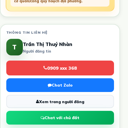
cơ quan/cổng quy hoạch địa phương.
THÔNG TIN LIÊN HỆ
Trần Thị Thuý Nhàn
T
Người đăng tin
0909 xxx 368
Chat Zalo
Xem trang người đăng
Chat với chủ đất