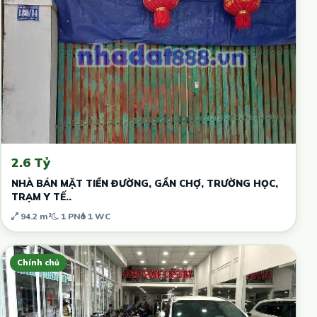
2.6 Tỷ
NHÀ BÁN MẶT TIỀN ĐƯỜNG, GẦN CHỢ, TRƯỜNG HỌC,
TRẠM Y TẾ..
94.2 m²
1 PN
1 WC
Chính chủ