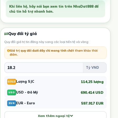
Khi liên hệ, hãy nói bạn xem tin trên NhaDat888 để
chủ tin hỗ trợ nhanh hơn.
Quy đổi tỷ giá
Quy đổi giá trị tin đăng này sang các loại tiền tệ và vàng:
Giá trị quy đổi dưới đây chỉ mang tính chất
tham khảo thời
điểm
.
114,25 lượng
Lượng SJC
GOLD
690.414 USD
USD - Đô Mỹ
USD
597.917 EUR
EUR - Euro
EUR
Xem thêm ngoại tệ