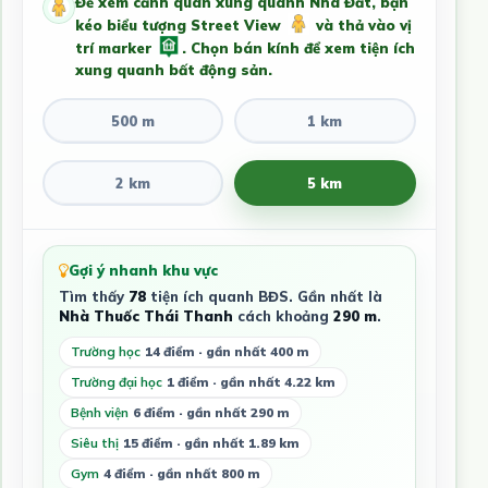
Để xem cảnh quan xung quanh Nhà Đất, bạn
kéo biểu tượng Street View
và thả vào vị
trí marker
. Chọn bán kính để xem tiện ích
xung quanh bất động sản.
500 m
1 km
2 km
5 km
Gợi ý nhanh khu vực
Tìm thấy
78
tiện ích quanh BĐS. Gần nhất là
Nhà Thuốc Thái Thanh
cách khoảng
290 m
.
Trường học
14 điểm · gần nhất 400 m
Trường đại học
1 điểm · gần nhất 4.22 km
Bệnh viện
6 điểm · gần nhất 290 m
Siêu thị
15 điểm · gần nhất 1.89 km
Gym
4 điểm · gần nhất 800 m