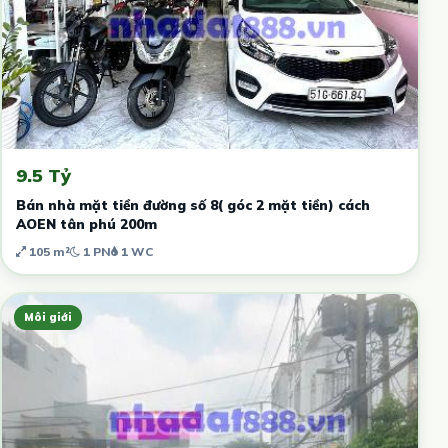
9.5 Tỷ
Bán nhà mặt tiền đường số 8( góc 2 mặt tiền) cách
AOEN tân phú 200m
105 m²
1 PN
1 WC
Môi giới