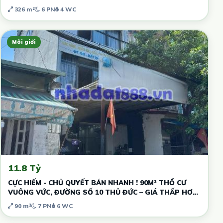
326 m²
6 PN
4 WC
Môi giới
11.8 Tỷ
CỰC HIẾM - CHỦ QUYẾT BÁN NHANH ! 90M² THỔ CƯ
VUÔNG VỨC, ĐƯỜNG SỐ 10 THỦ ĐỨC – GIÁ THẤP HƠN
THỊ TRƯỜNG - DÒNG TIỀN SẴN
90 m²
7 PN
6 WC