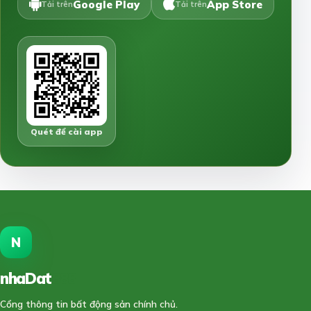
Google Play
App Store
Tải trên
Tải trên
Quét để cài app
N
nhaDat
888
Cổng thông tin bất động sản chính chủ.