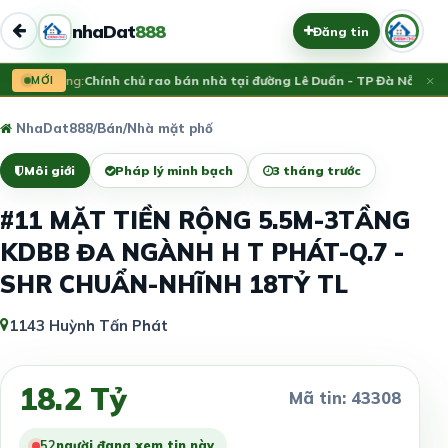
nhaDat
888
Đăng tin
×
Vừa đăng:
MỚI
Chính chủ rao bán nhà tại đường Lê Duẩn - TP Đà Nẵng; DT
NhaDat888
/
Bán
/
Nhà mặt phố
Môi giới
Pháp lý minh bạch
3 tháng trước
#11 MẶT TIỀN RỘNG 5.5M-3TẦNG
KDBB ĐA NGÀNH H T PHÁT-Q.7 -
SHR CHUẨN-NHĨNH 18TỶ TL
1143 Huỳnh Tấn Phát
18.2 Tỷ
Mã tin: 43308
52
người đang xem tin này