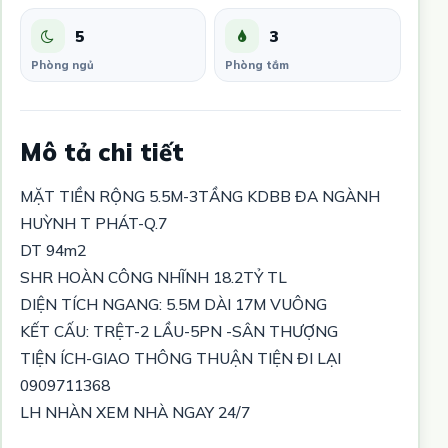
5
3
Phòng ngủ
Phòng tắm
Mô tả chi tiết
MẶT TIỀN RỘNG 5.5M-3TẦNG KDBB ĐA NGÀNH
HUỲNH T PHÁT-Q.7
DT 94m2
SHR HOÀN CÔNG NHĨNH 18.2TỶ TL
DIỆN TÍCH NGANG: 5.5M DÀI 17M VUÔNG
KẾT CẤU: TRỆT-2 LẦU-5PN -SÂN THƯỢNG
TIỆN ÍCH-GIAO THÔNG THUẬN TIỆN ĐI LẠI
0909711368
LH NHÀN XEM NHÀ NGAY 24/7