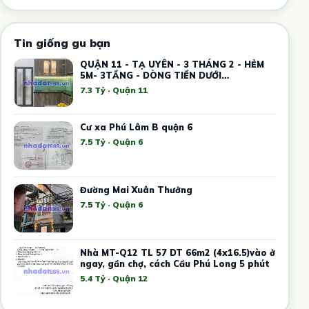
Tin giống gu bạn
QUẬN 11 - TẠ UYÊN - 3 THÁNG 2 - HẺM
5M- 3TẦNG - DÒNG TIỀN DƯỚI
20TR/THÁNG -
7.3 Tỷ · Quận 11
Cư xa Phú Lâm B quận 6
7.5 Tỷ · Quận 6
Đường Mai Xuân Thưởng
7.5 Tỷ · Quận 6
Nhà MT-Q12 TL 57 DT 66m2 (4x16.5)vào ở
ngay, gần chợ, cách Cầu Phú Long 5 phút
5.4 Tỷ · Quận 12