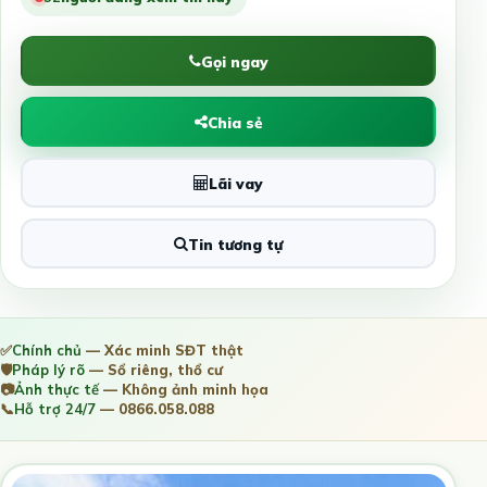
Gọi ngay
Chia sẻ
Lãi vay
Tin tương tự
✅
Chính chủ
— Xác minh SĐT thật
🛡️
Pháp lý rõ
— Sổ riêng, thổ cư
📷
Ảnh thực tế
— Không ảnh minh họa
📞
Hỗ trợ 24/7
— 0866.058.088