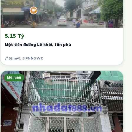
5.15 Tỷ
Mặt tiền đường Lê khôi, tân phú
52 m²
3 PN
3 WC
Môi giới