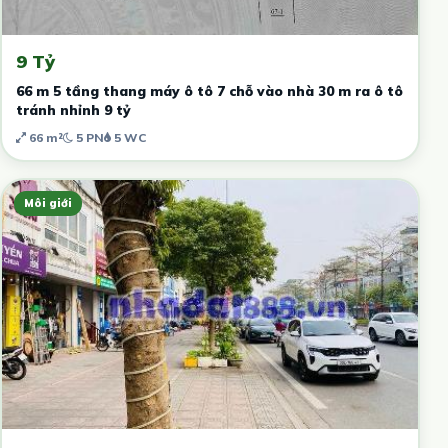
9 Tỷ
66 m 5 tầng thang máy ô tô 7 chỗ vào nhà 30 m ra ô tô
tránh nhỉnh 9 tỷ
66 m²
5 PN
5 WC
Môi giới