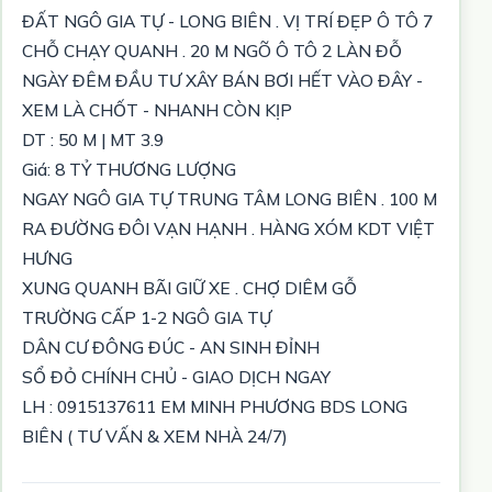
ĐẤT NGÔ GIA TỰ - LONG BIÊN . VỊ TRÍ ĐẸP Ô TÔ 7
CHỖ CHẠY QUANH . 20 M NGÕ Ô TÔ 2 LÀN ĐỖ
NGÀY ĐÊM ĐẦU TƯ XÂY BÁN BƠI HẾT VÀO ĐÂY -
XEM LÀ CHỐT - NHANH CÒN KỊP
DT : 50 M | MT 3.9
Giá: 8 TỶ THƯƠNG LƯỢNG
NGAY NGÔ GIA TỰ TRUNG TÂM LONG BIÊN . 100 M
RA ĐƯỜNG ĐÔI VẠN HẠNH . HÀNG XÓM KDT VIỆT
HƯNG
XUNG QUANH BÃI GIỮ XE . CHỢ DIÊM GỖ
TRƯỜNG CẤP 1-2 NGÔ GIA TỰ
DÂN CƯ ĐÔNG ĐÚC - AN SINH ĐỈNH
SỔ ĐỎ CHÍNH CHỦ - GIAO DỊCH NGAY
LH : 0915137611 EM MINH PHƯƠNG BDS LONG
BIÊN ( TƯ VẤN & XEM NHÀ 24/7)