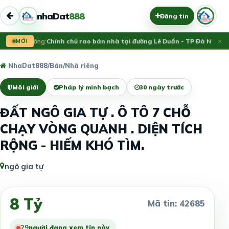
nhaDat
888
Đăng tin
×
Vừa đăng:
MỚI
Chính chủ rao bán nhà tại đường Lê Duẩn - TP Đà Nẵng; D
NhaDat888
/
Bán
/
Nhà riêng
Môi giới
Pháp lý minh bạch
30 ngày trước
ĐẤT NGÔ GIA TỰ . Ô TÔ 7 CHỖ
CHẠY VÒNG QUANH . DIỆN TÍCH
RỘNG - HIẾM KHÓ TÌM.
ngô gia tự
8 Tỷ
Mã tin: 42685
30
người đang xem tin này