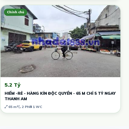
Chính chủ
5.2 Tỷ
HIẾM -RẺ - HÀNG KÍN ĐỘC QUYỀN - 65 M CHỈ 5 TỶ NGAY
THANH AM
65 m²
2 PN
1 WC