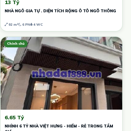
13 Tỷ
NHÀ NGÔ GIA TỰ . DIỆN TÍCH RỘNG Ô TÔ NGÕ THÔNG
92 m²
6 PN
4 WC
Chính chủ
6.65 Tỷ
NHỈNH 6 TỶ NHÀ VIỆT HƯNG - HIẾM - RẺ TRONG TẦM