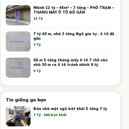
Nhỉnh 12 tỷ – 45m² – 7 tầng – PHỐ TRẠM –
THANG MÁY Ô TÔ ĐỖ GẦN
12 Tỷ
7 tỷ 40 m, nhà 3 tầng Ngô gia tự . ô tô đỗ
gần
7 Tỷ
66 m 5 tầng thang máy ô tô 7 chỗ vào
nhà 30 m ra ô tô tránh nhỉnh 9 tỷ
9 Tỷ
Tin giống gu bạn
Bán nhà mặt ngõ bát khối 5 tầng 7 tỷ
7 Tỷ · 565 bát khối