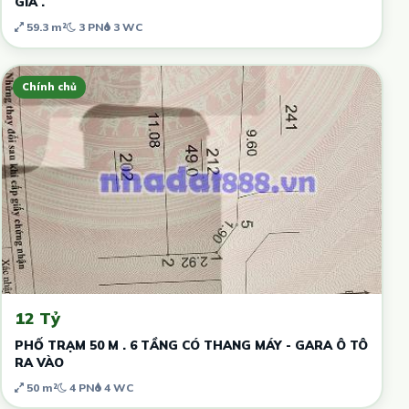
GIÁ .
59.3 m²
3 PN
3 WC
Chính chủ
12 Tỷ
PHỐ TRẠM 50 M . 6 TẦNG CÓ THANG MÁY - GARA Ô TÔ
RA VÀO
50 m²
4 PN
4 WC