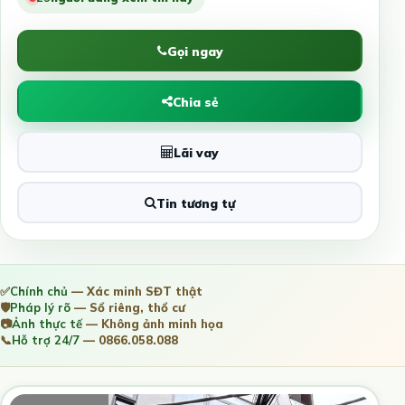
Gọi ngay
Chia sẻ
Lãi vay
Tin tương tự
✅
Chính chủ
— Xác minh SĐT thật
🛡️
Pháp lý rõ
— Sổ riêng, thổ cư
📷
Ảnh thực tế
— Không ảnh minh họa
📞
Hỗ trợ 24/7
— 0866.058.088