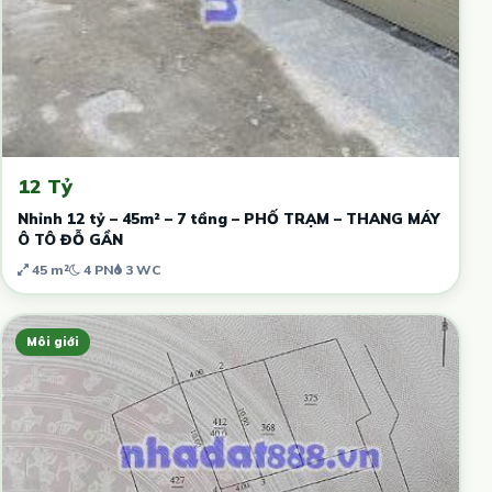
12 Tỷ
Nhỉnh 12 tỷ – 45m² – 7 tầng – PHỐ TRẠM – THANG MÁY
Ô TÔ ĐỖ GẦN
45 m²
4 PN
3 WC
Môi giới