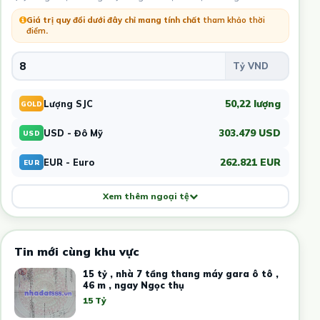
Giá trị quy đổi dưới đây chỉ mang tính chất
tham khảo thời
điểm
.
50,22 lượng
Lượng SJC
GOLD
303.479 USD
USD - Đô Mỹ
USD
262.821 EUR
EUR - Euro
EUR
Xem thêm ngoại tệ
Tin mới cùng khu vực
15 tỷ , nhà 7 tầng thang máy gara ô tô ,
46 m , ngay Ngọc thụ
15 Tỷ