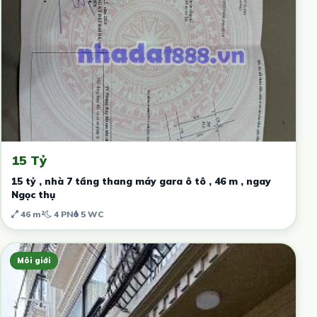
15 Tỷ
15 tỷ , nhà 7 tầng thang máy gara ô tô , 46 m , ngay
Ngọc thụ
46 m²
4 PN
5 WC
Môi giới