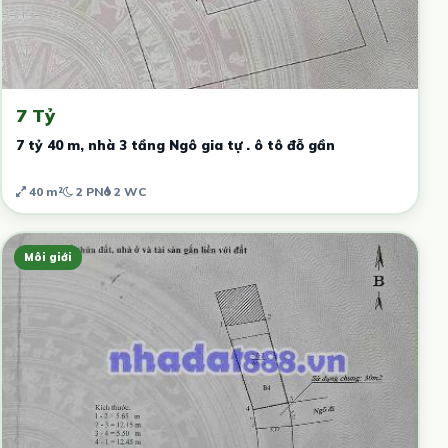
7 Tỷ
7 tỷ 40 m, nhà 3 tầng Ngô gia tự . ô tô đỗ gần
40 m²
2 PN
2 WC
Môi giới