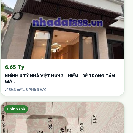
6.65 Tỷ
NHỈNH 6 TỶ NHÀ VIỆT HƯNG - HIẾM - RẺ TRONG TẦM
GIÁ .
59.3 m²
3 PN
3 WC
Chính chủ