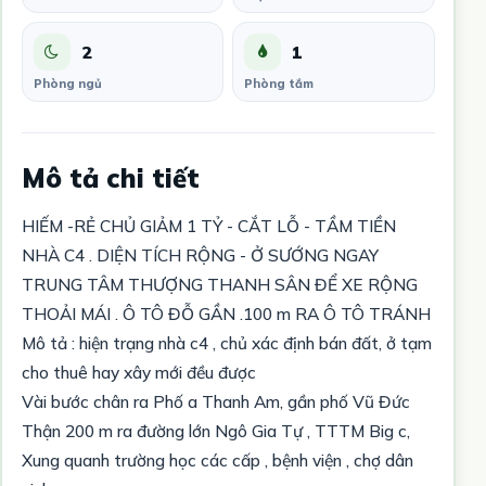
2
1
Phòng ngủ
Phòng tắm
Mô tả chi tiết
HIẾM -RẺ CHỦ GIẢM 1 TỶ - CẮT LỖ - TẦM TIỀN
NHÀ C4 . DIỆN TÍCH RỘNG - Ở SƯỚNG NGAY
TRUNG TÂM THƯỢNG THANH SÂN ĐỂ XE RỘNG
THOẢI MÁI . Ô TÔ ĐỖ GẦN .100 m RA Ô TÔ TRÁNH
Mô tả : hiện trạng nhà c4 , chủ xác định bán đất, ở tạm
cho thuê hay xây mới đều được
Vài bước chân ra Phố a Thanh Am, gần phố Vũ Đức
Thận 200 m ra đường lớn Ngô Gia Tự , TTTM Big c,
Xung quanh trường học các cấp , bệnh viện , chợ dân