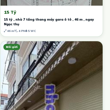
15 Tỷ
15 tỷ , nhà 7 tầng thang máy gara ô tô , 46 m , ngay
Ngọc thụ
46 m²
4 PN
5 WC
Môi giới