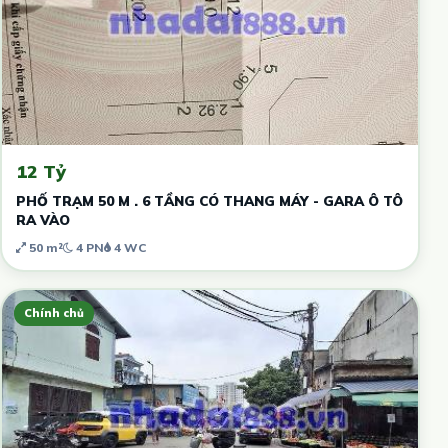
12 Tỷ
PHỐ TRẠM 50 M . 6 TẦNG CÓ THANG MÁY - GARA Ô TÔ
RA VÀO
50 m²
4 PN
4 WC
Chính chủ