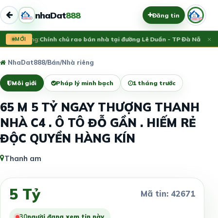
nhaDat
888
Đăng tin
×
Vừa đăng:
MỚI
Chính chủ rao bán nhà tại đường Lê Duẩn - TP Đà Nẵng; DT 
NhaDat888
/
Bán
/
Nhà riêng
Môi giới
Pháp lý minh bạch
1 tháng trước
65 M 5 TỶ NGAY THƯỢNG THANH
NHÀ C4 . Ô TÔ ĐỖ GẦN . HIẾM RẺ
ĐỘC QUYỀN HÀNG KÍN
Thanh am
5 Tỷ
Mã tin: 42671
30
người đang xem tin này