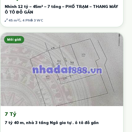
Nhỉnh 12 tỷ – 45m² – 7 tầng – PHỐ TRẠM – THANG MÁY
Ô TÔ ĐỖ GẦN
45 m²
4 PN
3 WC
Môi giới
7 Tỷ
7 tỷ 40 m, nhà 3 tầng Ngô gia tự . ô tô đỗ gần