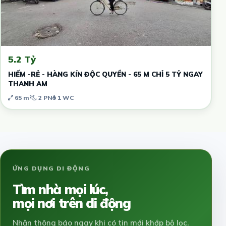
5.2 Tỷ
HIẾM -RẺ - HÀNG KÍN ĐỘC QUYỀN - 65 M CHỈ 5 TỶ NGAY
THANH AM
65 m²
2 PN
1 WC
ỨNG DỤNG DI ĐỘNG
Tìm nhà mọi lúc,
mọi nơi trên di động
Nhận thông báo ngay khi có tin mới khớp bộ lọc.