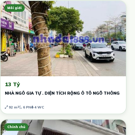
Môi giới
13 Tỷ
NHÀ NGÔ GIA TỰ . DIỆN TÍCH RỘNG Ô TÔ NGÕ THÔNG
92 m²
6 PN
4 WC
Chính chủ