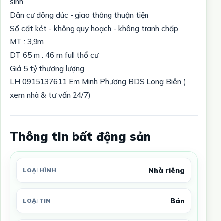
sinh
Dân cư đông đúc - giao thông thuận tiện
Sổ cất két - không quy hoạch - không tranh chấp
MT : 3,9m
DT 65 m . 46 m full thổ cư
Giá 5 tỷ thương lượng
LH 0915137611 Em Minh Phương BDS Long Biên (
xem nhà & tư vấn 24/7)
Thông tin bất động sản
Nhà riêng
LOẠI HÌNH
Bán
LOẠI TIN