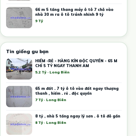
66 m 5 tầng thang máy ô tô 7 chỗ vào
nhà 30 m ra ô tô tránh nhỉnh 9 tỷ
9 Tỷ
Tin giống gu bạn
HIẾM -RẺ - HÀNG KÍN ĐỘC QUYỀN - 65 M
CHỈ 5 TỶ NGAY THANH AM
5.2 Tỷ · Long Biên
65 m đất . 7 tỷ ô tô vào đất ngay thượng
thanh , hiếm . rẻ . độc quyền
7 Tỷ · Long Biên
8 tỷ , nhà 5 tầng ngay lý sơn . ô tô đỗ gần
8 Tỷ · Long Biên