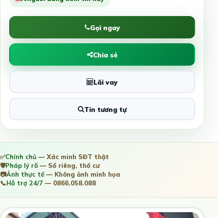
Gọi ngay
Chia sẻ
Lãi vay
Tin tương tự
✅
Chính chủ
— Xác minh SĐT thật
🛡️
Pháp lý rõ
— Sổ riêng, thổ cư
📷
Ảnh thực tế
— Không ảnh minh họa
📞
Hỗ trợ 24/7
— 0866.058.088