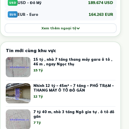
189.674 USD
USD - Đô Mỹ
USD
164.263 EUR
EUR - Euro
EUR
Xem thêm ngoại tệ
Tin mới cùng khu vực
15 tỷ , nhà 7 tầng thang máy gara ô tô ,
46 m , ngay Ngọc thụ
15 Tỷ
Nhỉnh 12 tỷ – 45m² – 7 tầng – PHỐ TRẠM –
THANG MÁY Ô TÔ ĐỖ GẦN
12 Tỷ
7 tỷ 40 m, nhà 3 tầng Ngô gia tự . ô tô đỗ
gần
7 Tỷ