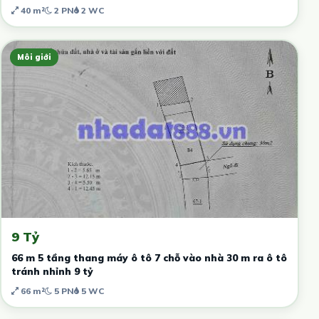
40 m²
2 PN
2 WC
Môi giới
9 Tỷ
66 m 5 tầng thang máy ô tô 7 chỗ vào nhà 30 m ra ô tô
tránh nhỉnh 9 tỷ
66 m²
5 PN
5 WC