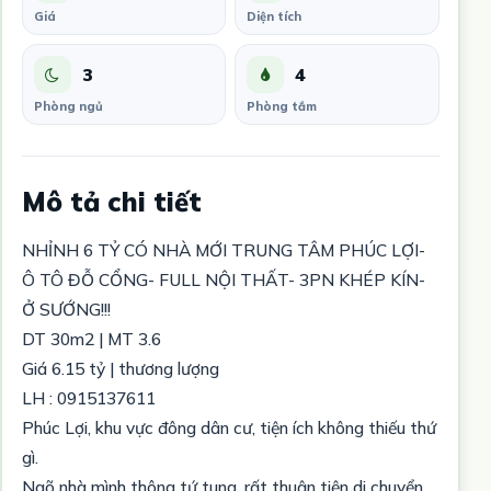
Giá
Diện tích
3
4
Phòng ngủ
Phòng tắm
Mô tả chi tiết
NHỈNH 6 TỶ CÓ NHÀ MỚI TRUNG TÂM PHÚC LỢI-
Ô TÔ ĐỖ CỔNG- FULL NỘI THẤT- 3PN KHÉP KÍN-
Ở SƯỚNG!!!
DT 30m2 | MT 3.6
Giá 6.15 tỷ | thương lượng
LH : 0915137611
Phúc Lợi, khu vực đông dân cư, tiện ích không thiếu thứ
gì.
Ngõ nhà mình thông tứ tung, rất thuận tiện di chuyển