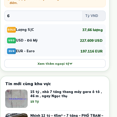
điểm
.
37,66 lượng
Lượng SJC
GOLD
227.609 USD
USD - Đô Mỹ
USD
197.116 EUR
EUR - Euro
EUR
Xem thêm ngoại tệ
Tin mới cùng khu vực
15 tỷ , nhà 7 tầng thang máy gara ô tô ,
46 m , ngay Ngọc thụ
15 Tỷ
Nhỉnh 12 tỷ – 45m² – 7 tầng – PHỐ TRẠM –