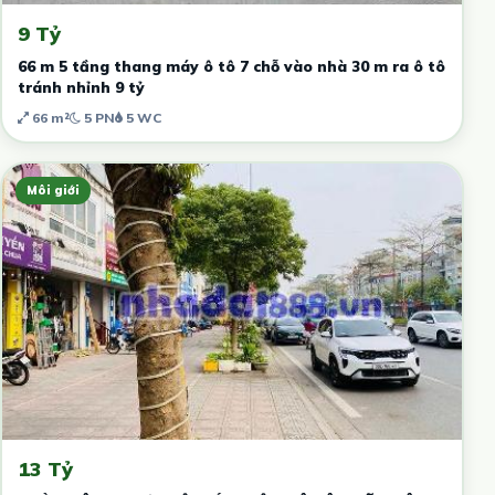
9 Tỷ
66 m 5 tầng thang máy ô tô 7 chỗ vào nhà 30 m ra ô tô
tránh nhỉnh 9 tỷ
66 m²
5 PN
5 WC
Môi giới
13 Tỷ