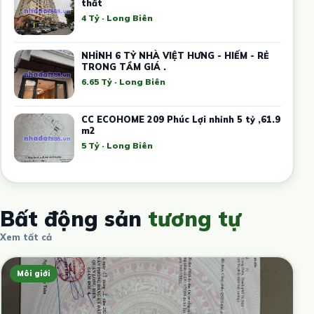
thất
4 Tỷ · Long Biên
NHỈNH 6 TỶ NHÀ VIỆT HƯNG - HIẾM - RẺ
TRONG TẦM GIÁ .
6.65 Tỷ · Long Biên
CC ECOHOME 209 Phúc Lợi nhỉnh 5 tỷ ,61.9
m2
5 Tỷ · Long Biên
Bất động sản
tương tự
Xem tất cả
Môi giới