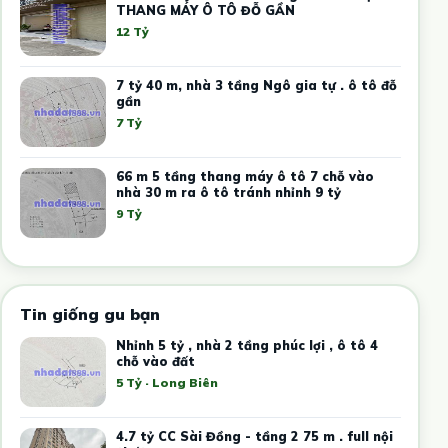
THANG MÁY Ô TÔ ĐỖ GẦN
12 Tỷ
7 tỷ 40 m, nhà 3 tầng Ngô gia tự . ô tô đỗ
gần
7 Tỷ
66 m 5 tầng thang máy ô tô 7 chỗ vào
nhà 30 m ra ô tô tránh nhỉnh 9 tỷ
9 Tỷ
Tin giống gu bạn
Nhỉnh 5 tỷ , nhà 2 tầng phúc lợi , ô tô 4
chỗ vào đất
5 Tỷ · Long Biên
4.7 tỷ CC Sài Đồng - tầng 2 75 m . full nội