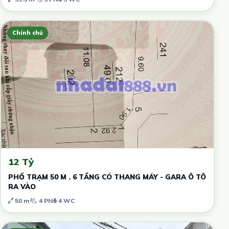
Chính chủ
12 Tỷ
PHỐ TRẠM 50 M . 6 TẦNG CÓ THANG MÁY - GARA Ô TÔ
RA VÀO
50 m²
4 PN
4 WC