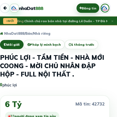
nhaDat
888
Đăng tin
×
Vừa đăng:
MỚI
Chính chủ rao bán nhà tại đường Lê Duẩn - TP Đà Nẵng; D
NhaDat888
/
Bán
/
Nhà riêng
Môi giới
Pháp lý minh bạch
1 tháng trước
PHÚC LỢI - TẦM TIỀN - NHÀ MỚI
COONG - MỜI CHỦ NHÂN ĐẬP
HỘP - FULL NỘI THẤT .
phúc lợi
6 Tỷ
Mã tin: 42732
32
người đang xem tin này