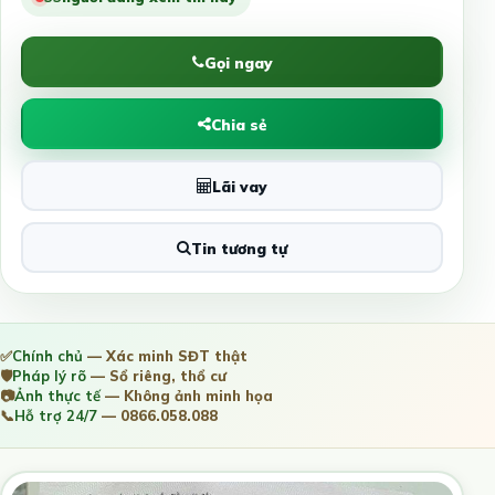
Gọi ngay
Chia sẻ
Lãi vay
Tin tương tự
✅
Chính chủ
— Xác minh SĐT thật
🛡️
Pháp lý rõ
— Sổ riêng, thổ cư
📷
Ảnh thực tế
— Không ảnh minh họa
📞
Hỗ trợ 24/7
— 0866.058.088