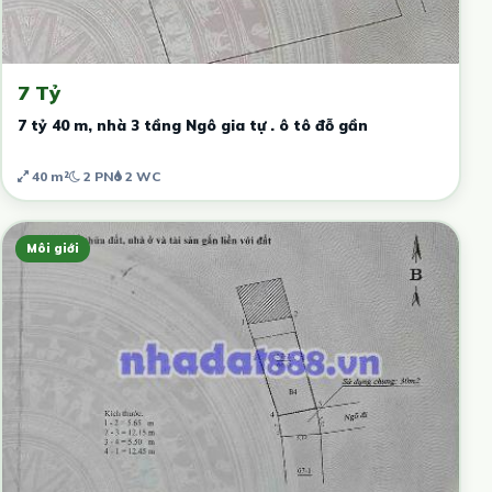
7 Tỷ
7 tỷ 40 m, nhà 3 tầng Ngô gia tự . ô tô đỗ gần
40 m²
2 PN
2 WC
Môi giới