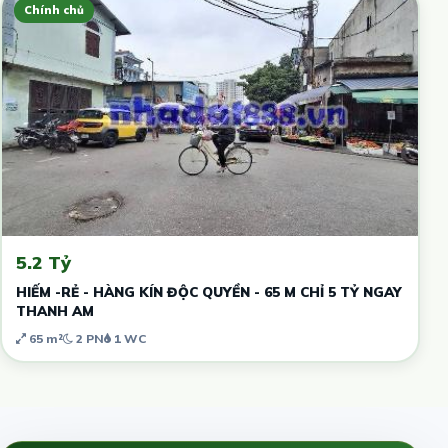
Chính chủ
5.2 Tỷ
HIẾM -RẺ - HÀNG KÍN ĐỘC QUYỀN - 65 M CHỈ 5 TỶ NGAY
THANH AM
65 m²
2 PN
1 WC