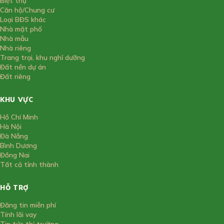
Biệt thự
Căn hộ/Chung cư
Loại BĐS khác
Nhà mặt phố
Nhà mẫu
Nhà riêng
Trang trại, khu nghỉ dưỡng
Đất nền dự án
Đất riêng
KHU VỰC
Hồ Chí Minh
Hà Nội
Đà Nẵng
Bình Dương
Đồng Nai
Tất cả tỉnh thành
HỖ TRỢ
Đăng tin miễn phí
Tính lãi vay
Tin tức thị trường