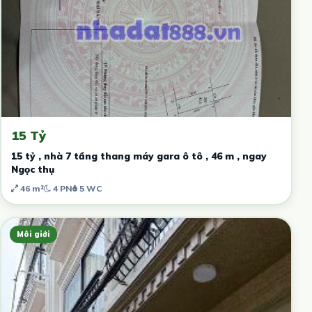
15 Tỷ
15 tỷ , nhà 7 tầng thang máy gara ô tô , 46 m , ngay
Ngọc thụ
46 m²
4 PN
5 WC
Môi giới