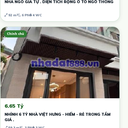
NHÀ NGÔ GIA TỰ . DIỆN TÍCH RỘNG Ô TÔ NGÕ THÔNG
92 m²
6 PN
4 WC
Chính chủ
6.65 Tỷ
NHỈNH 6 TỶ NHÀ VIỆT HƯNG - HIẾM - RẺ TRONG TẦM
GIÁ .
59.3 m²
3 PN
3 WC