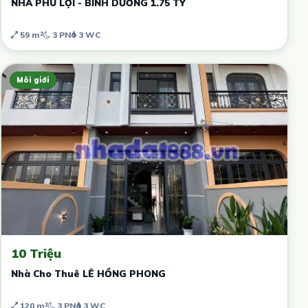
NHÀ PHÚ LỢI - BÌNH DƯƠNG 1.75 TỶ
59 m²
3 PN
3 WC
Môi giới
10 Triệu
Nhà Cho Thuê LÊ HỒNG PHONG
120 m²
3 PN
3 WC