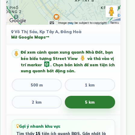
Image may be subject to copyright
Terms
Võ Thị Sáu, Kp Tây A, Đông Hoà
Mở Google Maps
Để xem cảnh quan xung quanh Nhà Đất, bạn
kéo biểu tượng Street View
và thả vào vị
trí marker
. Chọn bán kính để xem tiện ích
xung quanh bất động sản.
500 m
1 km
2 km
5 km
Gợi ý nhanh khu vực
Tìm thấy
15
tiện ích quanh BĐS. Gần nhất là