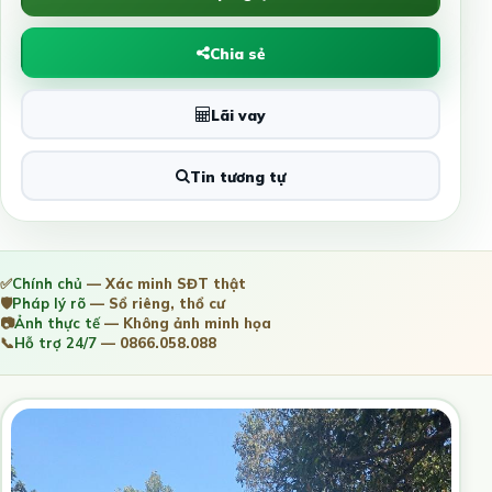
Chia sẻ
Lãi vay
Tin tương tự
✅
Chính chủ
— Xác minh SĐT thật
🛡️
Pháp lý rõ
— Sổ riêng, thổ cư
📷
Ảnh thực tế
— Không ảnh minh họa
📞
Hỗ trợ 24/7
— 0866.058.088