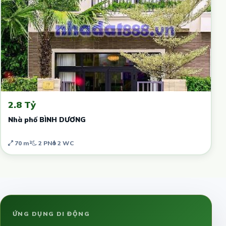
2.8 Tỷ
Nhà phố BÌNH DƯƠNG
70 m²
2 PN
2 WC
ỨNG DỤNG DI ĐỘNG