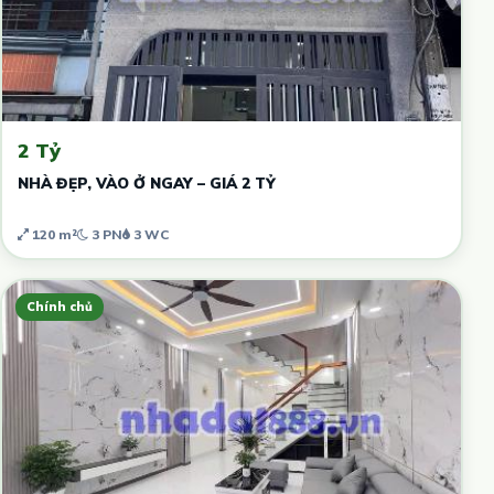
2 Tỷ
NHÀ ĐẸP, VÀO Ở NGAY – GIÁ 2 TỶ
120 m²
3 PN
3 WC
Chính chủ