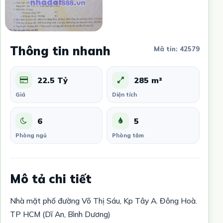
Thông tin nhanh
Mã tin: 42579
22.5 Tỷ
285 m²
Giá
Diện tích
6
5
Phòng ngủ
Phòng tắm
Mô tả chi tiết
Nhà mặt phố đường Võ Thị Sáu, Kp Tây A. Đông Hoà.
TP HCM (Dĩ An, Bình Dương)