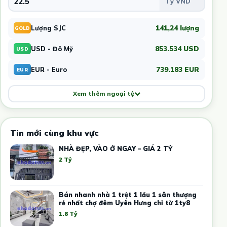
141,24 lượng
Lượng SJC
GOLD
853.534 USD
USD - Đô Mỹ
USD
739.183 EUR
EUR - Euro
EUR
Xem thêm ngoại tệ
Tin mới cùng khu vực
NHÀ ĐẸP, VÀO Ở NGAY – GIÁ 2 TỶ
2 Tỷ
Bán nhanh nhà 1 trệt 1 lầu 1 sân thượng
rẻ nhất chợ đêm Uyên Hưng chỉ từ 1ty8
1.8 Tỷ