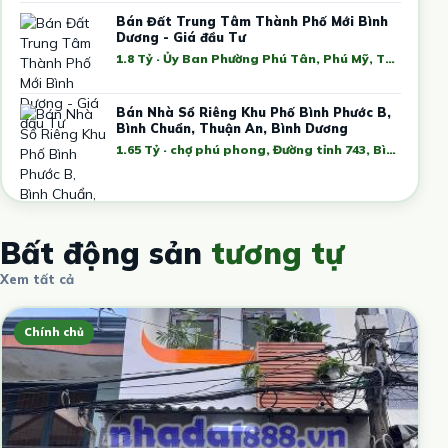
Bán Đất Trung Tâm Thành Phố Mới Bình
Dương - Giá đầu Tư
1.8 Tỷ · Ủy Ban Phường Phú Tân, Phú Mỹ, Thủ Dầu Một, Bình Dương, Việt Nam
Bán Nhà Sổ Riêng Khu Phố Bình Phước B,
Bình Chuẩn, Thuận An, Bình Dương
1.65 Tỷ · chợ phú phong, Đường tỉnh 743, Bình Chuẩn, Tân Uyên, Bình Dương, Việt Nam
Bất động sản
tương tự
Xem tất cả
Chính chủ