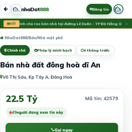
nhaDat
888
Đăng tin
×
a đăng:
MỚI
Chính chủ rao bán nhà tại đường Lê Duẩn - TP Đà Nẵng; DT 1
13.2
NhaDat888
/
Bán
/
Nhà mặt phố
Chính chủ
Pháp lý minh bạch
4 tháng trước
Bán nhà đất đông hoà dĩ An
Võ Thị Sáu, Kp Tây A, Đông Hoà
22.5 Tỷ
Mã tin: 42579
52
người đang xem tin này
Gọi ngay