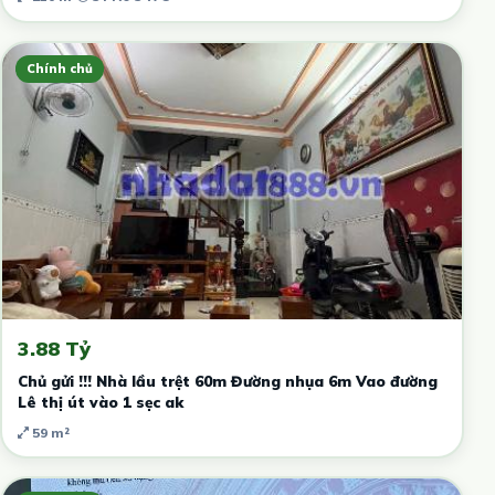
Chính chủ
3.88 Tỷ
Chủ gửi !!! Nhà lầu trệt 60m Đường nhụa 6m Vao đường
Lê thị út vào 1 sẹc ak
59 m²