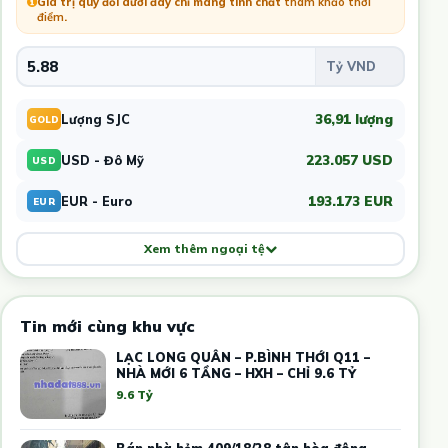
Giá trị quy đổi dưới đây chỉ mang tính chất
tham khảo thời
điểm
.
36,91 lượng
Lượng SJC
GOLD
223.057 USD
USD - Đô Mỹ
USD
193.173 EUR
EUR - Euro
EUR
Xem thêm ngoại tệ
Tin mới cùng khu vực
LẠC LONG QUÂN – P.BÌNH THỚI Q11 –
NHÀ MỚI 6 TẦNG – HXH – CHỈ 9.6 TỶ
9.6 Tỷ
Bán nhà hẻm 409/18/28 tân hòa đông