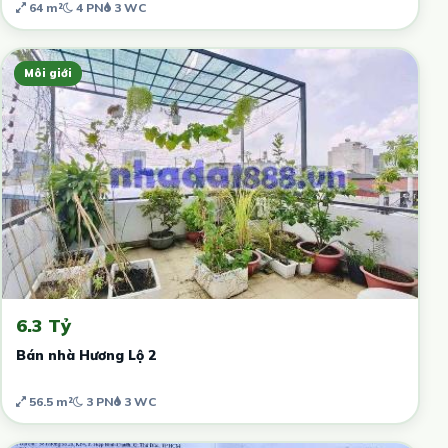
64 m²
4 PN
3 WC
Môi giới
6.3 Tỷ
Bán nhà Hương Lộ 2
56.5 m²
3 PN
3 WC