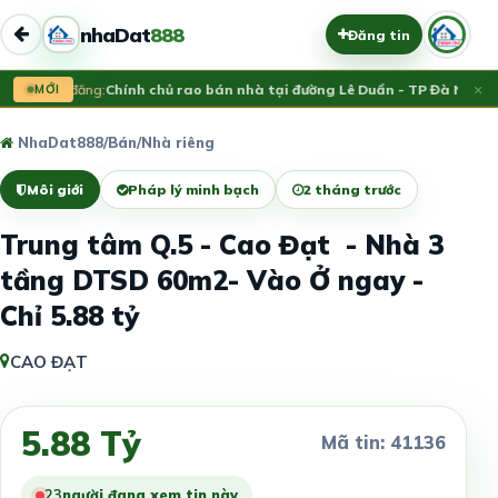
nhaDat
888
Đăng tin
×
Vừa đăng:
MỚI
Chính chủ rao bán nhà tại đường Lê Duẩn - TP Đà Nẵng; D
NhaDat888
/
Bán
/
Nhà riêng
Môi giới
Pháp lý minh bạch
2 tháng trước
Trung tâm Q.5 - Cao Đạt - Nhà 3
tầng DTSD 60m2- Vào Ở ngay -
Chỉ 5.88 tỷ
CAO ĐẠT
5.88 Tỷ
Mã tin: 41136
23
người đang xem tin này