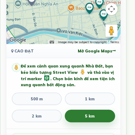
Image may be subject to copyright
Terms
CAO ĐẠT
Mở Google Maps
Để xem cảnh quan xung quanh Nhà Đất, bạn
kéo biểu tượng Street View
và thả vào vị
trí marker
. Chọn bán kính để xem tiện ích
xung quanh bất động sản.
500 m
1 km
2 km
5 km