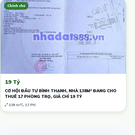
Chính chủ
19 Tỷ
CƠ HỘI ĐẦU TƯ BÌNH THẠNH, NHÀ 138M² ĐANG CHO
THUÊ 17 PHÒNG TRỌ, GIÁ CHỈ 19 TỶ
138 m²
17 PN