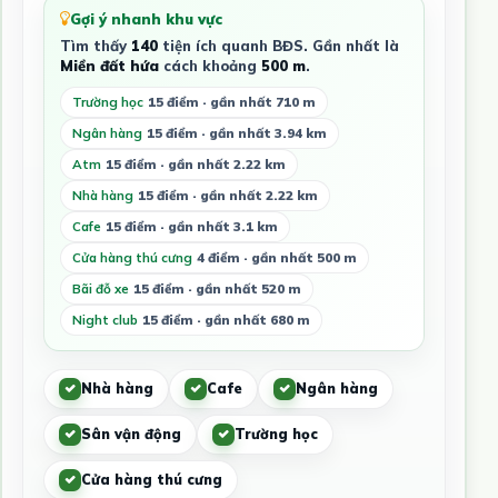
Gợi ý nhanh khu vực
Tìm thấy
140
tiện ích quanh BĐS. Gần nhất là
Miền đất hứa
cách khoảng
500 m
.
Trường học
15 điểm · gần nhất 710 m
Ngân hàng
15 điểm · gần nhất 3.94 km
Atm
15 điểm · gần nhất 2.22 km
Nhà hàng
15 điểm · gần nhất 2.22 km
Cafe
15 điểm · gần nhất 3.1 km
Cửa hàng thú cưng
4 điểm · gần nhất 500 m
Bãi đỗ xe
15 điểm · gần nhất 520 m
Night club
15 điểm · gần nhất 680 m
Nhà hàng
Cafe
Ngân hàng
Sân vận động
Trường học
Cửa hàng thú cưng