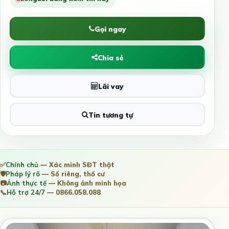
Gọi ngay
Chia sẻ
Lãi vay
Tin tương tự
✅
Chính chủ
— Xác minh SĐT thật
🛡️
Pháp lý rõ
— Sổ riêng, thổ cư
📷
Ảnh thực tế
— Không ảnh minh họa
📞
Hỗ trợ 24/7
— 0866.058.088