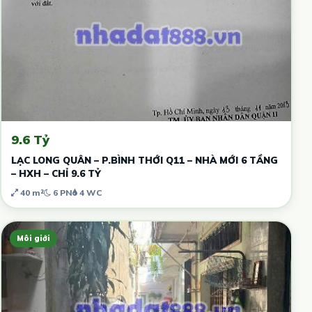
9.6 Tỷ
LẠC LONG QUÂN – P.BÌNH THỚI Q11 – NHÀ MỚI 6 TẦNG
– HXH – CHỈ 9.6 TỶ
40 m²
6 PN
4 WC
Môi giới