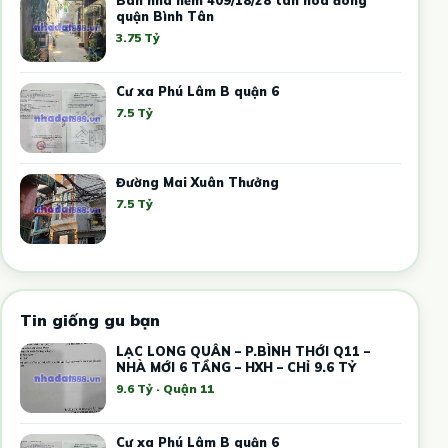
quận Bình Tân
3.75 Tỷ
Cư xa Phú Lâm B quận 6
7.5 Tỷ
Đường Mai Xuân Thưởng
7.5 Tỷ
Tin giống gu bạn
LẠC LONG QUÂN – P.BÌNH THỚI Q11 –
NHÀ MỚI 6 TẦNG – HXH – CHỈ 9.6 TỶ
9.6 Tỷ · Quận 11
Cư xa Phú Lâm B quận 6