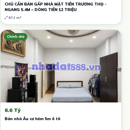
CHỦ CẦN BÁN GẤP NHÀ MẶT TIỀN TRƯƠNG THỌ -
NGANG 5.4M – DÒNG TIỀN 12 TRIỆU
87.2 m²
Chính chủ
6.6 Tỷ
Bán nhà Âu cơ hẻm 5m ô tô