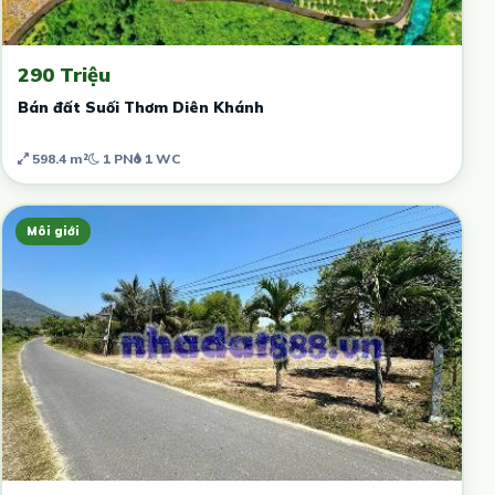
290 Triệu
Bán đất Suối Thơm Diên Khánh
598.4 m²
1 PN
1 WC
Môi giới