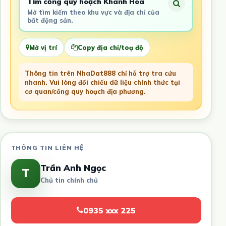
Tìm cổng quy hoạch Khánh Hòa
Mở tìm kiếm theo khu vực và địa chỉ của
bất động sản.
Mở vị trí
Copy địa chỉ/toạ độ
Thông tin trên NhaDat888 chỉ hỗ trợ tra cứu
nhanh. Vui lòng đối chiếu dữ liệu chính thức tại
cơ quan/cổng quy hoạch địa phương.
THÔNG TIN LIÊN HỆ
Trần Anh Ngọc
T
Chủ tin chính chủ
0935 xxx 225