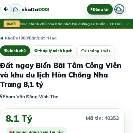
nhaDat
888
Đăng tin
×
Vừa đăng:
MỚI
Chính chủ rao bán nhà tại đường Lê Duẩn - TP Đà Nẵng; 
NhaDat888
/
Bán
/
Đất riêng
Chính chủ
Pháp lý minh bạch
8 tháng trước
Đất ngay Biển Bãi Tắm Công Viên
và khu du lịch Hòn Chồng Nha
Trang 8,1 tỷ
Phạm Văn Đồng Vĩnh Thọ
8.1 Tỷ
Mã tin: 40353
40
người đang xem tin này