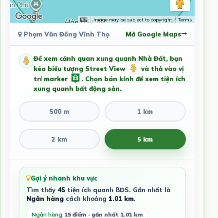
Image may be subject to copyright
Terms
Phạm Văn Đồng Vĩnh Thọ
Mở Google Maps
Để xem cảnh quan xung quanh Nhà Đất, bạn
kéo biểu tượng Street View
và thả vào vị
trí marker
. Chọn bán kính để xem tiện ích
xung quanh bất động sản.
500 m
1 km
2 km
5 km
Gợi ý nhanh khu vực
Tìm thấy
45
tiện ích quanh BĐS. Gần nhất là
Ngân hàng
cách khoảng
1.01 km
.
Ngân hàng
15 điểm · gần nhất 1.01 km