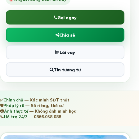
Gọi ngay
Chia sẻ
Lãi vay
Tin tương tự
✅
Chính chủ
— Xác minh SĐT thật
🛡️
Pháp lý rõ
— Sổ riêng, thổ cư
📷
Ảnh thực tế
— Không ảnh minh họa
📞
Hỗ trợ 24/7
— 0866.058.088