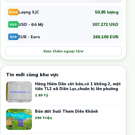
50,85 lượng
Lượng SJC
GOLD
307.272 USD
USD - Đô Mỹ
USD
266.106 EUR
EUR - Euro
EUR
Xem thêm ngoại tệ
Tin mới cùng khu vực
Hàng Hiếm Dân cắt bán,có 1 không 2, mặt
tiền TL2 xã Diên Lạc,chuẩn bị lên phường
2.89 Tỷ
Bán đất Suối Thơm Diên Khánh
290 Triệu