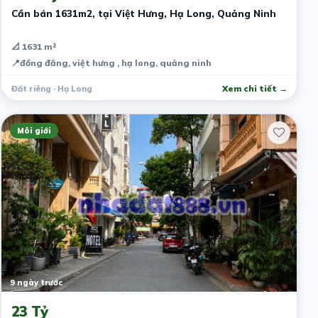
Cần bán 1631m2, tại Việt Hưng, Hạ Long, Quảng Ninh
📐 1631 m²
📍
đồng đăng, việt hưng , hạ long, quảng ninh
Đất riêng · Hạ Long
Xem chi tiết →
Môi giới
9 ngày trước
23 Tỷ