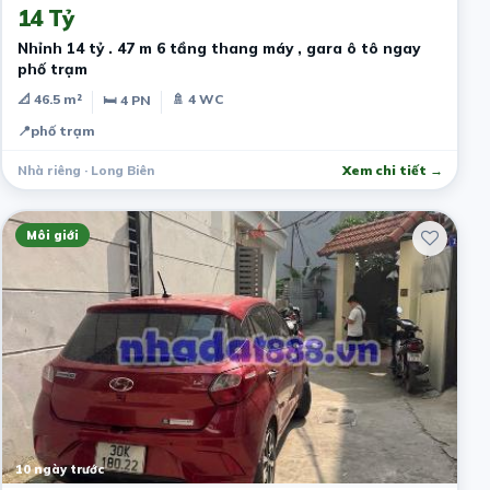
14 Tỷ
Nhỉnh 14 tỷ . 47 m 6 tầng thang máy , gara ô tô ngay
phố trạm
📐 46.5 m²
🚿 4 WC
🛏 4 PN
📍
phố trạm
Nhà riêng · Long Biên
Xem chi tiết →
Môi giới
10 ngày trước