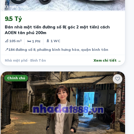
13 ngày trước
9.5 Tỷ
Bán nhà mặt tiền đường số 8( góc 2 mặt tiền) cách
AOEN tân phú 200m
📐 105 m²
🚿 1 WC
🛏 1 PN
📍
184 đường số 8, phường bình hưng hòa, quận bình tân
Nhà mặt phố · Bình Tân
Xem chi tiết →
Chính chủ