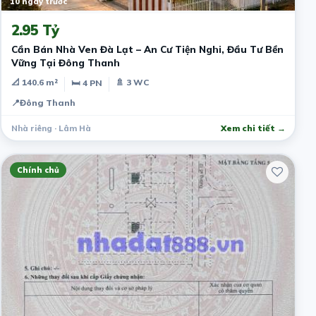
10 ngày trước
2.95 Tỷ
Cần Bán Nhà Ven Đà Lạt – An Cư Tiện Nghi, Đầu Tư Bền
Vững Tại Đông Thanh
📐 140.6 m²
🚿 3 WC
🛏 4 PN
📍
Đông Thanh
Nhà riêng · Lâm Hà
Xem chi tiết →
Chính chủ