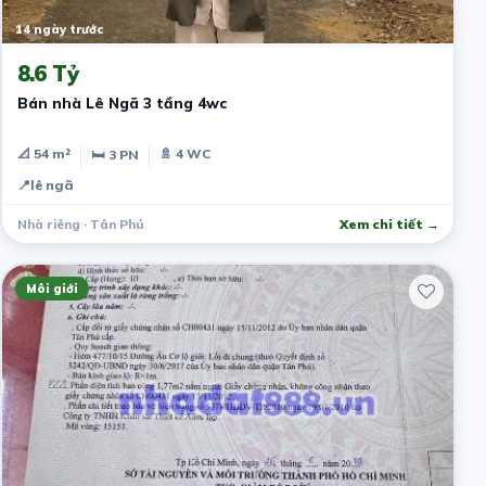
14 ngày trước
8.6 Tỷ
Bán nhà Lê Ngã 3 tầng 4wc
📐 54 m²
🚿 4 WC
🛏 3 PN
📍
lê ngã
Nhà riêng · Tân Phú
Xem chi tiết →
Môi giới