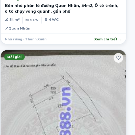
Bán nhà phân lô đường Quan Nhân, 54m2, Ô tô tránh,
ô tô chạy vòng quanh, gần phố
📐 54 m²
🚿 4 WC
🛏 5 PN
📍
Quan Nhân
Nhà riêng · Thanh Xuân
Xem chi tiết →
Môi giới