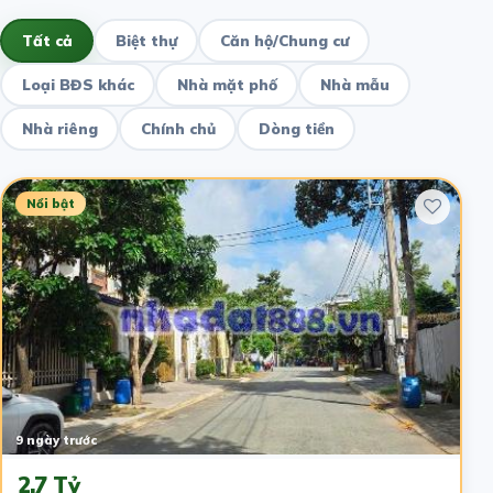
Tất cả
Biệt thự
Căn hộ/Chung cư
Loại BĐS khác
Nhà mặt phố
Nhà mẫu
Nhà riêng
Chính chủ
Dòng tiền
Nổi bật
9 ngày trước
2.7 Tỷ