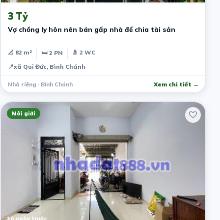
3 Tỷ
Vợ chồng ly hôn nên bán gấp nhà để chia tài sản
📐 82 m²
🚿 2 WC
🛏 2 PN
📍
xã Qui Đức, Bình Chánh
Nhà riêng · Bình Chánh
Xem chi tiết →
Môi giới
10 ngày trước