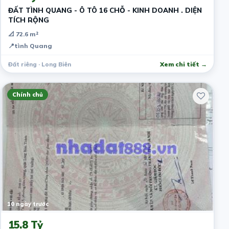
ĐẤT TÌNH QUANG - Ô TÔ 16 CHỖ - KINH DOANH . DIỆN
TÍCH RỘNG
📐 72.6 m²
📍
tình Quang
Đất riêng · Long Biên
Xem chi tiết →
Chính chủ
10 ngày trước
15.8 Tỷ