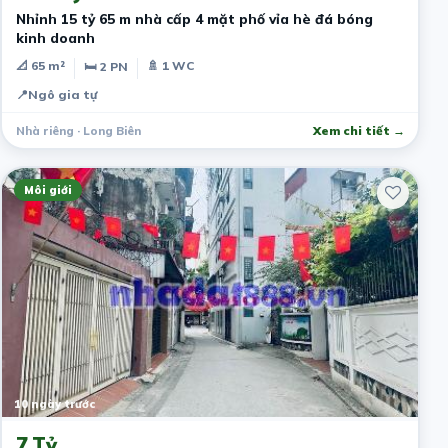
Nhỉnh 15 tỷ 65 m nhà cấp 4 mặt phố vỉa hè đá bóng
kinh doanh
📐 65 m²
🚿 1 WC
🛏 2 PN
📍
Ngô gia tự
Nhà riêng · Long Biên
Xem chi tiết →
Môi giới
10 ngày trước
7 Tỷ