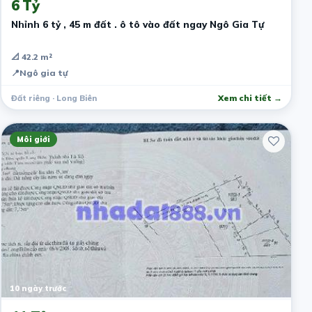
6 Tỷ
Nhỉnh 6 tỷ , 45 m đất . ô tô vào đất ngay Ngô Gia Tự
📐 42.2 m²
📍
Ngô gia tự
Đất riêng · Long Biên
Xem chi tiết →
Môi giới
10 ngày trước