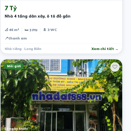
7 Tỷ
Nhà 4 tầng dân xây, ô tô đỗ gần
📐 46 m²
🚿 3 WC
🛏 3 PN
📍
thanh am
Nhà riêng · Long Biên
Xem chi tiết →
Môi giới
10 ngày trước