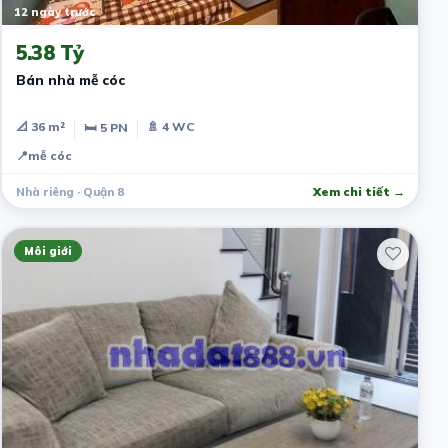
12 ngày trước
5.38 Tỷ
Bán nhà mễ cóc
📐 36 m²
🚿 4 WC
🛏 5 PN
📍
mễ cóc
Nhà riêng · Quận 8
Xem chi tiết →
Môi giới