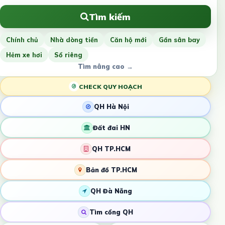
Tìm kiếm
Chính chủ
Nhà dòng tiền
Căn hộ mới
Gần sân bay
Hẻm xe hơi
Sổ riêng
Tìm nâng cao →
CHECK QUY HOẠCH
QH Hà Nội
Đất đai HN
QH TP.HCM
Bản đồ TP.HCM
QH Đà Nẵng
Tìm cổng QH