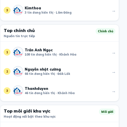
Kimthoa
→
3
3 tin đang hiển thị · Lâm Đồng
Top chính chủ
Chính chủ
Nguồn tin trực tiếp
Trần Anh Ngọc
→
1
108 tin đang hiển thị · Khánh Hòa
Nguyễn nhật cường
→
2
66 tin đang hiển thị · Đắk Lắk
Thanhduyen
→
3
46 tin đang hiển thị · Khánh Hòa
Top môi giới khu vực
Môi giới
Hoạt động nổi bật theo khu vực