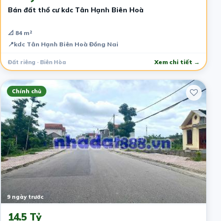
Bán đất thổ cư kdc Tân Hạnh Biên Hoà
📐 84 m²
📍
kdc Tân Hạnh Biên Hoà Đồng Nai
Đất riêng · Biên Hòa
Xem chi tiết →
Chính chủ
9 ngày trước
14.5 Tỷ