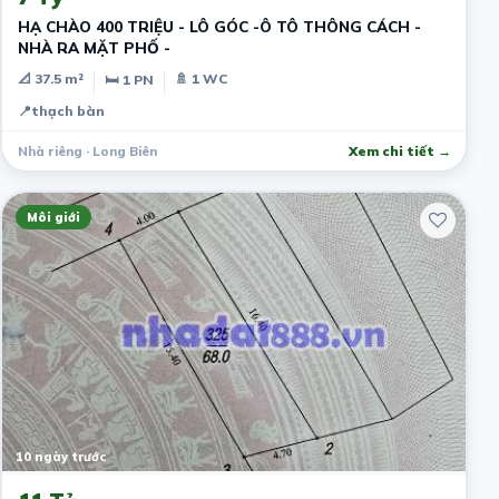
HẠ CHÀO 400 TRIỆU - LÔ GÓC -Ô TÔ THÔNG CÁCH -
NHÀ RA MẶT PHỐ -
📐 37.5 m²
🚿 1 WC
🛏 1 PN
📍
thạch bàn
Nhà riêng · Long Biên
Xem chi tiết →
Môi giới
10 ngày trước