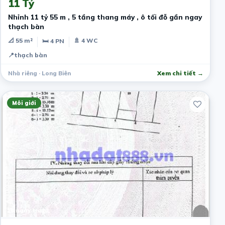
11 Tỷ
Nhỉnh 11 tỷ 55 m , 5 tầng thang máy , ô tối đỗ gần ngay
thạch bàn
📐 55 m²
🚿 4 WC
🛏 4 PN
📍
thạch bàn
Nhà riêng · Long Biên
Xem chi tiết →
Môi giới
10 ngày trước