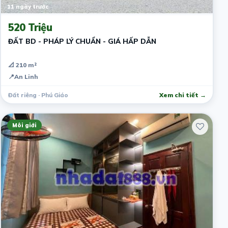
11 ngày trước
520 Triệu
ĐẤT BD - PHÁP LÝ CHUẨN - GIÁ HẤP DẪN
📐 210 m²
📍
An Linh
Đất riêng · Phú Giáo
Xem chi tiết →
Môi giới