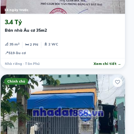
14 ngày trước
3.4 Tỷ
Bán nhà Âu cơ 35m2
📐 35 m²
🚿 2 WC
🛏 2 PN
📍
519 âu cơ
Nhà riêng · Tân Phú
Xem chi tiết →
Chính chủ