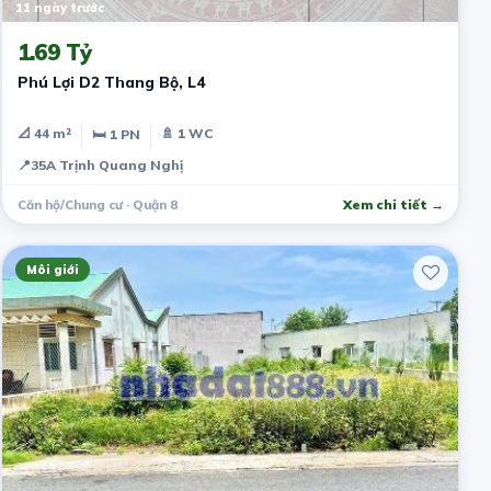
11 ngày trước
1.69 Tỷ
Phú Lợi D2 Thang Bộ, L4
📐 44 m²
🚿 1 WC
🛏 1 PN
📍
35A Trịnh Quang Nghị
Căn hộ/Chung cư · Quận 8
Xem chi tiết →
Môi giới