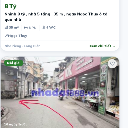
8 Tỷ
Nhỉnh 8 tỷ , nhà 5 tầng , 35 m , ngay Ngọc Thuỵ ô tô
qua nhà
📐 35 m²
🚿 4 WC
🛏 3 PN
📍
Ngọc Thụy
Nhà riêng · Long Biên
Xem chi tiết →
Môi giới
10 ngày trước