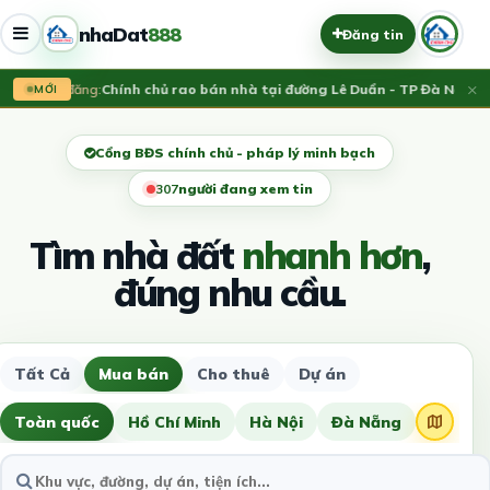
nhaDat
888
Đăng tin
×
Vừa đăng:
Chính chủ rao bán nhà tại đường Lê Duẩn - TP Đà Nẵng; DT
MỚI
Cổng BĐS chính chủ - pháp lý minh bạch
310
người đang xem tin
Tìm nhà đất
nhanh hơn
,
đúng nhu cầu.
Tất Cả
Mua bán
Cho thuê
Dự án
Toàn quốc
Hồ Chí Minh
Hà Nội
Đà Nẵng