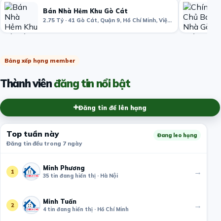
Bán Nhà Hẻm Khu Gò Cát
2.75 Tỷ · 41 Gò Cát, Quận 9, Hồ Chí Minh, Việt Nam
Bảng xếp hạng member
Thành viên
đăng tin nổi bật
Đăng tin để lên hạng
Top tuần này
Đang leo hạng
Đăng tin đều trong 7 ngày
Minh Phương
→
1
35 tin đang hiển thị · Hà Nội
Minh Tuấn
→
2
4 tin đang hiển thị · Hồ Chí Minh