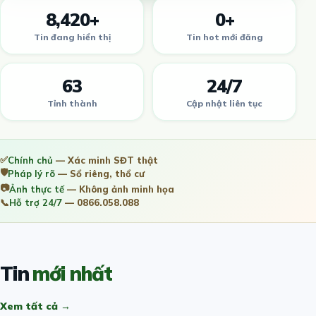
8,420+
0+
Tin đang hiển thị
Tin hot mới đăng
63
24/7
Tỉnh thành
Cập nhật liên tục
✅
Chính chủ
— Xác minh SĐT thật
🛡️
Pháp lý rõ
— Sổ riêng, thổ cư
📷
Ảnh thực tế
— Không ảnh minh họa
📞
Hỗ trợ 24/7
— 0866.058.088
Tin
mới nhất
Xem tất cả →