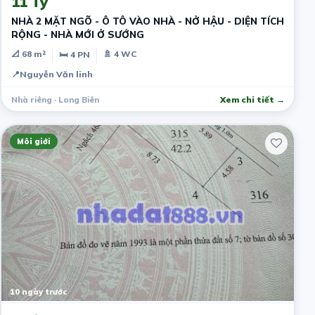
11 Tỷ
NHÀ 2 MẶT NGÕ - Ô TÔ VÀO NHÀ - NỞ HẬU - DIỆN TÍCH
RỘNG - NHÀ MỚI Ở SƯỚNG
📐 68 m²
🚿 4 WC
🛏 4 PN
📍
Nguyễn Văn linh
Nhà riêng · Long Biên
Xem chi tiết →
Môi giới
10 ngày trước