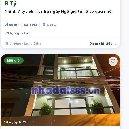
8 Tỷ
Nhỉnh 7 tỷ , 55 m , nhà ngày Ngô gia tự . ô tô qua nhà
📐 55 m²
🚿 3 WC
🛏 3 PN
📍
Ngô gia tự
Nhà riêng · Long Biên
Xem chi tiết →
Môi giới
10 ngày trước