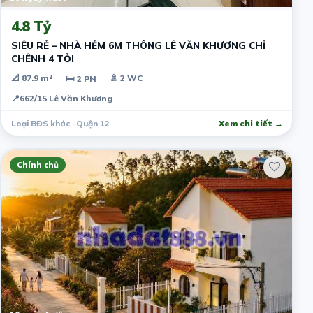
4.8 Tỷ
SIÊU RẺ – NHÀ HẺM 6M THÔNG LÊ VĂN KHƯƠNG CHỈ
CHÊNH 4 TỎI
📐 87.9 m²
🚿 2 WC
🛏 2 PN
📍
662/15 Lê Văn Khương
Loại BĐS khác · Quận 12
Xem chi tiết →
Chính chủ