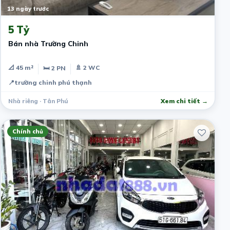
13 ngày trước
5 Tỷ
Bán nhà Trường Chinh
📐 45 m²
🚿 2 WC
🛏 2 PN
📍
trường chinh phú thạnh
Nhà riêng · Tân Phú
Xem chi tiết →
Chính chủ