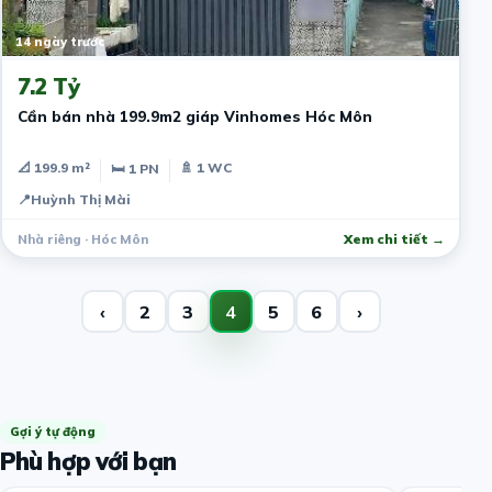
14 ngày trước
7.2 Tỷ
Cần bán nhà 199.9m2 giáp Vinhomes Hóc Môn
📐 199.9 m²
🚿 1 WC
🛏 1 PN
📍
Huỳnh Thị Mài
Nhà riêng · Hóc Môn
Xem chi tiết →
‹
2
3
4
5
6
›
Gợi ý tự động
Phù hợp với bạn