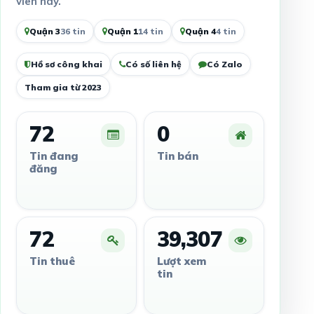
viên này.
Quận 3
36 tin
Quận 1
14 tin
Quận 4
4 tin
Hồ sơ công khai
Có số liên hệ
Có Zalo
Tham gia từ 2023
72
0
Tin đang
Tin bán
đăng
72
39,307
Tin thuê
Lượt xem
tin