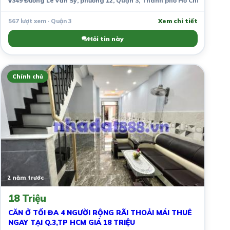
349 Đường Lê Văn Sỹ, phường 12, Quận 3, Thành phố Hồ Chí Minh, V
567 lượt xem · Quận 3
Xem chi tiết
Hỏi tin này
Chính chủ
2 năm trước
18 Triệu
CĂN Ở TỐI ĐA 4 NGƯỜI RỘNG RÃI THOẢI MÁI THUÊ
NGAY TẠI Q.3,TP HCM GIÁ 18 TRIỆU