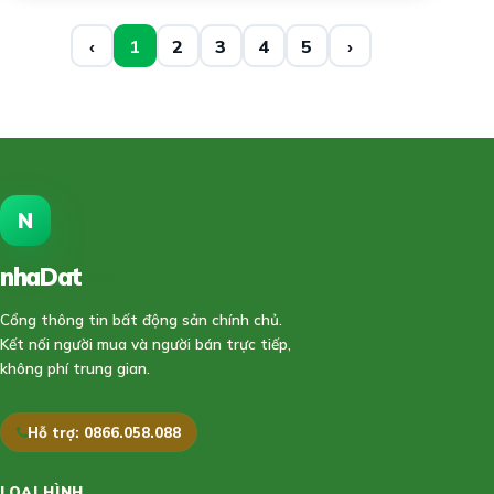
‹
1
2
3
4
5
›
N
nhaDat
888
Cổng thông tin bất động sản chính chủ.
Kết nối người mua và người bán trực tiếp,
không phí trung gian.
Hỗ trợ: 0866.058.088
LOẠI HÌNH