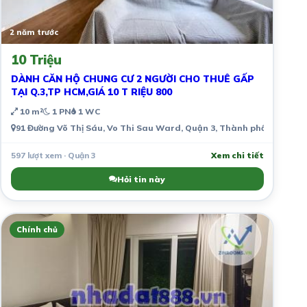
2 năm trước
10 Triệu
DÀNH CĂN HỘ CHUNG CƯ 2 NGƯỜI CHO THUÊ GẤP
TẠI Q.3,TP HCM,GIÁ 10 T RIỆU 800
10 m²
1 PN
1 WC
91 Đường Võ Thị Sáu, Vo Thi Sau Ward, Quận 3, Thành phố Hồ Chí M
597 lượt xem · Quận 3
Xem chi tiết
Hỏi tin này
Chính chủ