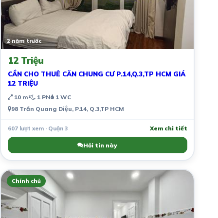
2 năm trước
12 Triệu
CẦN CHO THUÊ CĂN CHUNG CƯ P.14,Q.3,TP HCM GIÁ
12 TRIỆU
10 m²
1 PN
1 WC
98 Trần Quang Diệu, P.14, Q.3,TP HCM
607 lượt xem · Quận 3
Xem chi tiết
Hỏi tin này
Chính chủ