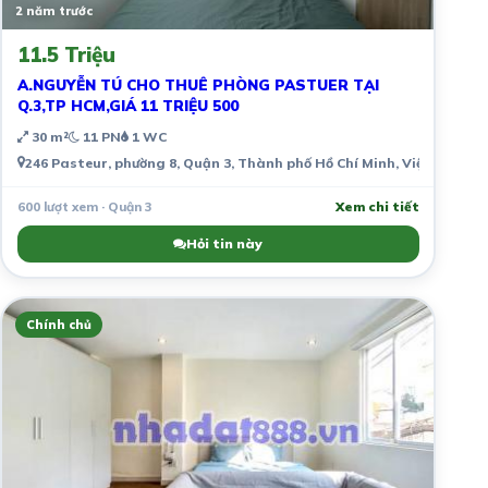
2 năm trước
11.5 Triệu
A.NGUYỄN TÚ CHO THUÊ PHÒNG PASTUER TẠI
Q.3,TP HCM,GIÁ 11 TRIỆU 500
30 m²
11 PN
1 WC
246 Pasteur, phường 8, Quận 3, Thành phố Hồ Chí Minh, Việt Nam
600 lượt xem · Quận 3
Xem chi tiết
Hỏi tin này
Chính chủ