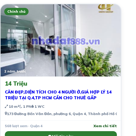
Chính chủ
2 năm trước
14 Triệu
CĂN ĐẸP,DIỆN TÍCH CHO 4 NGƯỜI Ở,GIÁ HỢP LÝ 14
TRIỆU TẠI Q.4,TP HCM CẦN CHO THUÊ GẤP
10 m²
1 PN
1 WC
173 Đường Bến Vân Đồn, phường 6, Quận 4, Thành phố Hồ Chí Minh, 
568 lượt xem · Quận 4
Xem chi tiết