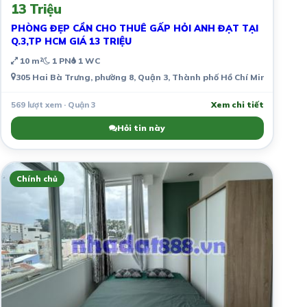
13 Triệu
PHÒNG ĐẸP CẦN CHO THUÊ GẤP HỎI ANH ĐẠT TẠI
Q.3,TP HCM GIÁ 13 TRIỆU
10 m²
1 PN
1 WC
305 Hai Bà Trưng, phường 8, Quận 3, Thành phố Hồ Chí Minh, Việt 
569 lượt xem · Quận 3
Xem chi tiết
Hỏi tin này
Chính chủ