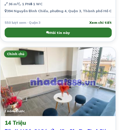
36 m²
1 PN
1 WC
394 Nguyễn Đình Chiểu, phường 4, Quận 3, Thành phố Hồ Chí Minh, 
550 lượt xem · Quận 3
Xem chi tiết
Hỏi tin này
Chính chủ
2 năm trước
14 Triệu