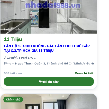
2 năm trước
11 Triệu
CĂN HỘ STUDIO KHÔNG GÁC CẦN CHO THUÊ GẤP
TẠI Q.3,TP HCM GIÁ 11 TRIỆU
10 m²
1 PN
1 WC
Phạm Ngọc Thạch Quận 3, Thành phố Hồ Chí Minh, Việt Nam
580 lượt xem
Xem chi tiết
Hỏi tin này
Chính chủ