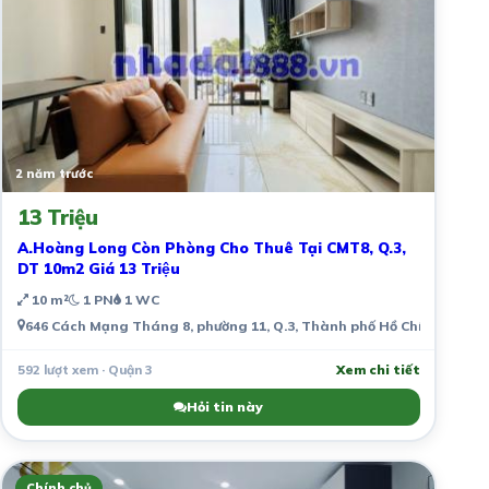
2 năm trước
13 Triệu
A.Hoàng Long Còn Phòng Cho Thuê Tại CMT8, Q.3,
DT 10m2 Giá 13 Triệu
10 m²
1 PN
1 WC
646 Cách Mạng Tháng 8, phường 11, Q.3, Thành phố Hồ Chí Minh, Vi
592 lượt xem · Quận 3
Xem chi tiết
Hỏi tin này
Chính chủ