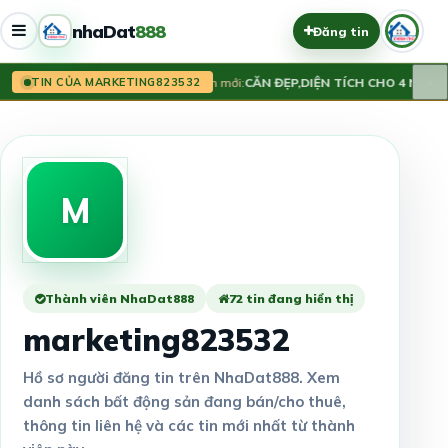
nhaDat
888
Đăng tin
×
Tin mới:
CĂN ĐẸP,DIỆN TÍCH CHO 4 NGƯỜI 
TIN CỦA MARKETING823532
M
Thành viên NhaDat888
72 tin đang hiển thị
marketing823532
Hồ sơ người đăng tin trên NhaDat888. Xem
danh sách bất động sản đang bán/cho thuê,
thông tin liên hệ và các tin mới nhất từ thành