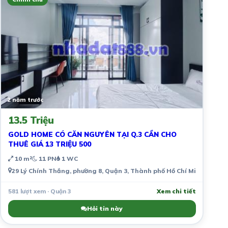
2 năm trước
13.5 Triệu
GOLD HOME CÓ CĂN NGUYÊN TẠI Q.3 CẦN CHO
THUÊ GIÁ 13 TRIỆU 500
10 m²
11 PN
1 WC
29 Lý Chính Thắng, phường 8, Quận 3, Thành phố Hồ Chí Minh, Việt 
581 lượt xem · Quận 3
Xem chi tiết
Hỏi tin này