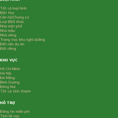
Tất cả loại hình
Biệt thự
Căn hộ/Chung cư
Loại BĐS khác
Nhà mặt phố
Nhà mẫu
Nhà riêng
Trang trại, khu nghỉ dưỡng
Đất nền dự án
Đất riêng
KHU VỰC
Hồ Chí Minh
Hà Nội
Đà Nẵng
Bình Dương
Đồng Nai
Tất cả tỉnh thành
HỖ TRỢ
Đăng tin miễn phí
Tính lãi vay