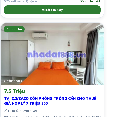
575 lượt xem · Quận 4
Xem chi tiết
Hỏi tin này
Chính chủ
2 năm trước
7.5 Triệu
TẠI Q.3/ZACO CÒN PHÒNG TRỐNG CẦN CHO THUÊ
GIÁ HỢP LÝ 7 TRIỆU 500
10 m²
1 PN
1 WC