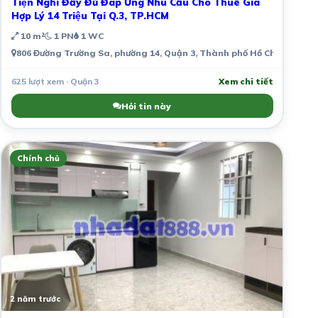
Tiện Nghi Đầy Đủ Đáp Ứng Nhu Cầu Cho Thuê Giá
Hợp Lý 14 Triệu Tại Q.3, TP.HCM
10 m²
1 PN
1 WC
806 Đường Trường Sa, phường 14, Quận 3, Thành phố Hồ Chí Minh, V
625 lượt xem · Quận 3
Xem chi tiết
Hỏi tin này
Chính chủ
2 năm trước