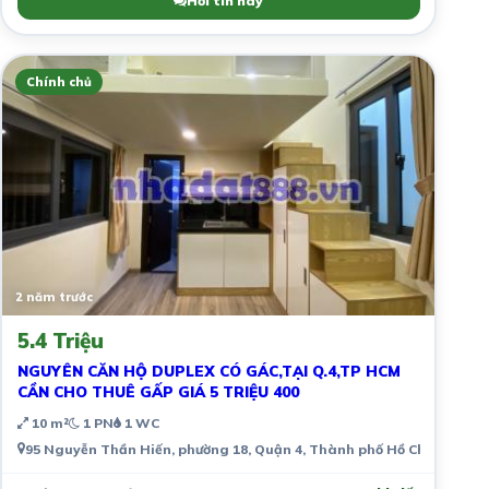
Hỏi tin này
Chính chủ
2 năm trước
5.4 Triệu
NGUYÊN CĂN HỘ DUPLEX CÓ GÁC,TẠI Q.4,TP HCM
CẦN CHO THUÊ GẤP GIÁ 5 TRIỆU 400
10 m²
1 PN
1 WC
95 Nguyễn Thần Hiến, phường 18, Quận 4, Thành phố Hồ Chí Minh, V