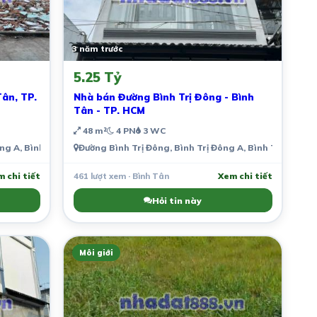
3 năm trước
5.25 Tỷ
Tân, TP.
Nhà bán Đường Bình Trị Đông - Bình
Tân - TP. HCM
48 m²
4 PN
3 WC
ông A, Bình Tân, Thành phố Hồ Chí Minh, Việt Nam
Đường Bình Trị Đông, Bình Trị Đông A, Bình Tân, Thà
 chi tiết
461 lượt xem · Bình Tân
Xem chi tiết
Hỏi tin này
Môi giới