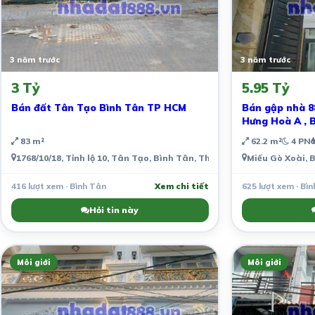
3 năm trước
3 năm trước
3 Tỷ
5.95 Tỷ
Bán đất Tân Tạo Bình Tân TP HCM
Bán gập nhà 88
Hưng Hoà A , 
83 m²
62.2 m²
4 PN
1768/10/18, Tỉnh lộ 10, Tân Tạo, Bình Tân, Thành phố Hồ Chí Minh, 
Miếu Gò Xoài, 
416 lượt xem · Bình Tân
Xem chi tiết
625 lượt xem · Bì
Hỏi tin này
Môi giới
Môi giới