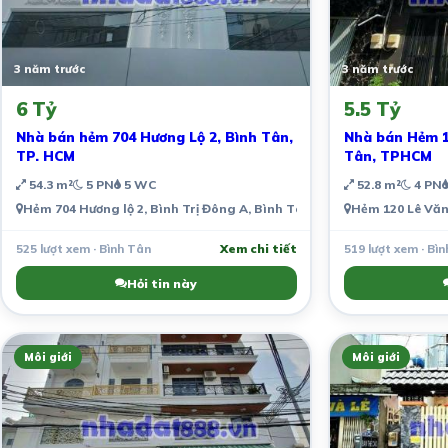
3 năm trước
3 năm trước
6 Tỷ
5.5 Tỷ
Nhà bán hẻm 704 Hương Lộ 2, Bình Tân,
Nhà bán Hẻm 1
TP. HCM
Tân, TPHCM
54.3 m²
5 PN
5 WC
52.8 m²
4 PN
Hẻm 704 Hương lộ 2, Bình Trị Đông A, Bình Tân, Thành phố Hồ Chí M
Hẻm 120 Lê Văn
525 lượt xem · Bình Tân
Xem chi tiết
519 lượt xem · Bì
Hỏi tin này
Môi giới
Môi giới