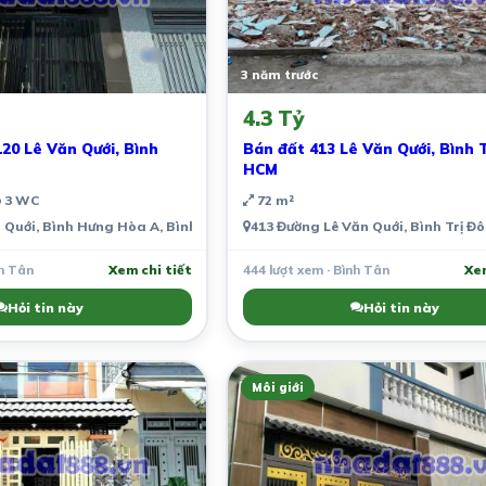
3 năm trước
4.3 Tỷ
20 Lê Văn Qưới, Bình
Bán đất 413 Lê Văn Qưới, Bình 
HCM
3 WC
72 m²
inh, Việt Nam
 Quới, Bình Hưng Hòa A, Bình Tân, Thành phố Hồ Chí Minh, Việt Nam
413 Đường Lê Văn Quới, Bình Trị Đ
nh Tân
Xem chi tiết
444 lượt xem · Bình Tân
Xem
Hỏi tin này
Hỏi tin này
Môi giới