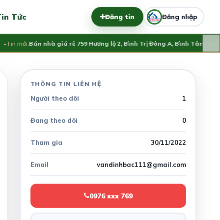
in Tức
Đăng tin
Đăng nhập
×
Tin mới:
Bán nhà giá rẻ 759 Hương lộ 2, Bình Trị Đông A, Bình Tân
3.3 Tỷ
THÔNG TIN LIÊN HỆ
Người theo dõi
1
Đang theo dõi
0
Tham gia
30/11/2022
Email
vandinhbac111@gmail.com
0976 xxx 769