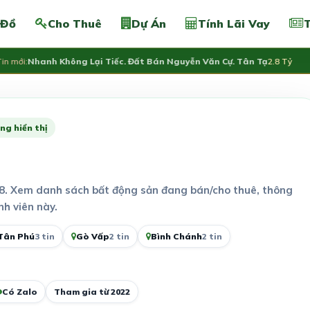
 Đồ
Cho Thuê
Dự Án
Tính Lãi Vay
T
mới:
Nhanh Không Lại Tiếc. Đất Bán Nguyễn Văn Cự. Tân Tạ
2.8 Tỷ
ng hiển thị
8. Xem danh sách bất động sản đang bán/cho thuê, thông
nh viên này.
Tân Phú
3 tin
Gò Vấp
2 tin
Bình Chánh
2 tin
Có Zalo
Tham gia từ 2022