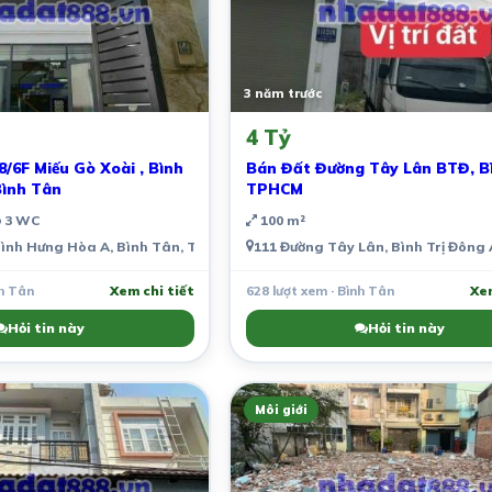
3 năm trước
4 Tỷ
/6F Miếu Gò Xoài , Bình
Bán Đất Đường Tây Lân BTĐ, B
Bình Tân
TPHCM
3 WC
100 m²
Việt Nam
Bình Hưng Hòa A, Bình Tân, Thành phố Hồ Chí Minh, Việt Nam
111 Đường Tây Lân, Bình Trị Đông 
nh Tân
Xem chi tiết
628 lượt xem · Bình Tân
Xem
Hỏi tin này
Hỏi tin này
Môi giới