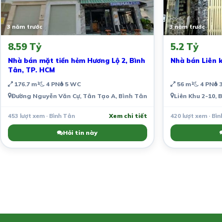
3 năm trước
3 năm trước
8.59 Tỷ
5.2 Tỷ
Nhà bán mặt tiền hẻm Hương Lộ 2, Bình
Nhà bán Liên 
Tân, TP. HCM
176.7 m²
4 PN
5 WC
56 m²
4 PN
3
Đường Nguyễn Văn Cự, Tân Tạo A, Bình Tân, Thành phố Hồ Chí Minh
Liên Khu 2-10,
453 lượt xem · Bình Tân
Xem chi tiết
420 lượt xem · Bì
Hỏi tin này