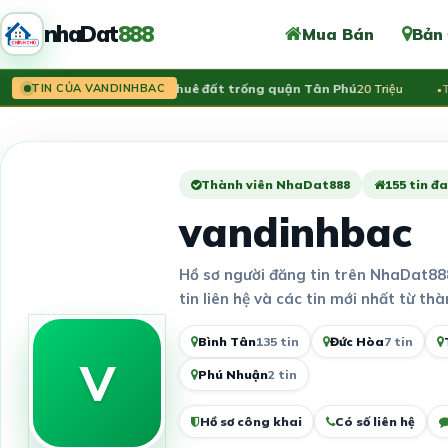
nhaDat
888
Mua Bán
Bản
Tin mới:
Cho Thuê đất trống quận Tân Phú
20 Triệu
Tin 
TIN CỦA VANDINHBAC
Thành viên NhaDat888
155 tin đa
vandinhbac
Hồ sơ người đăng tin trên NhaDat88
tin liên hệ và các tin mới nhất từ thà
Bình Tân
135 tin
Đức Hòa
7 tin
V
Phú Nhuận
2 tin
Hồ sơ công khai
Có số liên hệ