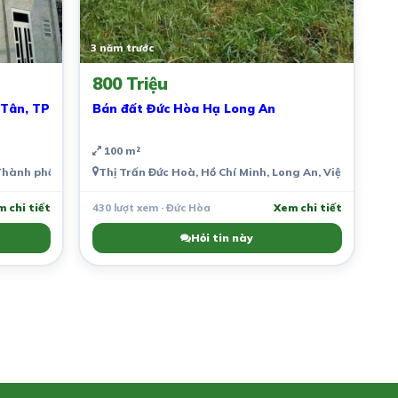
3 năm trước
800 Triệu
Bán đất Đức Hòa Hạ Long An
100 m²
 Thành phố Hồ Chí Minh, Việt Nam
Thị Trấn Đức Hoà, Hồ Chí Minh, Long An, Việt Nam
 chi tiết
430 lượt xem · Đức Hòa
Xem chi tiết
Hỏi tin này