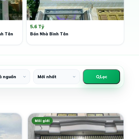
5.6 Tỷ
nh Tân
Bán Nhà Bình Tân
Lọc
Môi giới