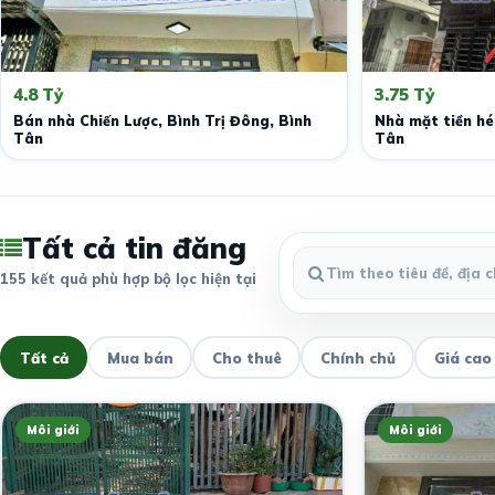
4.8 Tỷ
3.75 Tỷ
Bán nhà Chiến Lược, Bình Trị Đông, Bình
Nhà mặt tiền h
Tân
Tân
Tất cả tin đăng
155 kết quả phù hợp bộ lọc hiện tại
Tất cả
Mua bán
Cho thuê
Chính chủ
Giá cao
Môi giới
Môi giới