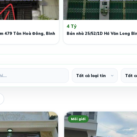
4 Tỷ
ém 479 Tân Hoà Đông, Bình
Bán nhà 25/52/1D Hồ Văn Long Bì
Môi giới