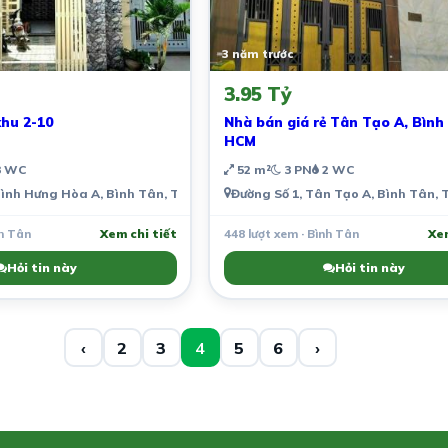
3 năm trước
3.95 Tỷ
khu 2-10
Nhà bán giá rẻ Tân Tạo A, Bình Tân, TP
HCM
 WC
52 m²
3 PN
2 WC
, Việt Nam
 Bình Hưng Hòa A, Bình Tân, Thành phố Hồ Chí Minh, Việt Nam
Đường Số 1, Tân Tạo A, Bình Tân,
nh Tân
Xem chi tiết
448 lượt xem · Bình Tân
Xem
Hỏi tin này
Hỏi tin này
‹
2
3
4
5
6
›