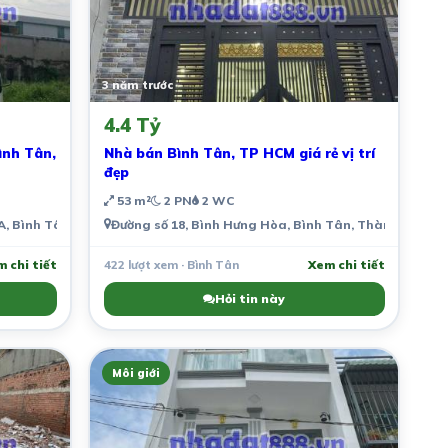
3 năm trước
4.4 Tỷ
ình Tân,
Nhà bán Bình Tân, TP HCM giá rẻ vị trí
đẹp
53 m²
2 PN
2 WC
A, Bình Tân, Thành phố Hồ Chí Minh, Việt Nam
Đường số 18, Bình Hưng Hòa, Bình Tân, Thành phố Hồ
 chi tiết
422 lượt xem · Bình Tân
Xem chi tiết
Hỏi tin này
Môi giới