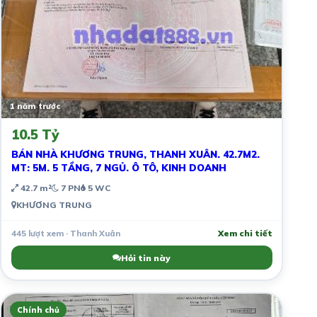
1 năm trước
10.5 Tỷ
BÁN NHÀ KHƯƠNG TRUNG, THANH XUÂN. 42.7M2.
MT: 5M. 5 TẦNG, 7 NGỦ. Ô TÔ, KINH DOANH
42.7 m²
7 PN
5 WC
KHƯƠNG TRUNG
445 lượt xem · Thanh Xuân
Xem chi tiết
Hỏi tin này
Chính chủ