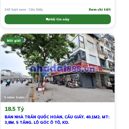
343 lượt xem · Cầu Giấy
Xem chi tiết
Hỏi tin này
Môi giới
1 năm trước
18.5 Tỷ
BÁN NHÀ TRẦN QUỐC HOÀN, CẦU GIẤY. 40.1M2. MT:
3,8M. 5 TẦNG. LÔ GÓC Ô TÔ, KD.