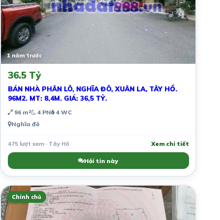
1 năm trước
36.5 Tỷ
BÁN NHÀ PHÂN LÔ, NGHĨA ĐÔ, XUÂN LA, TÂY HỒ.
96M2. MT: 8,4M. GIÁ: 36,5 TỶ.
96 m²
4 PN
4 WC
Nghĩa đô
475 lượt xem · Tây Hồ
Xem chi tiết
Hỏi tin này
Chính chủ