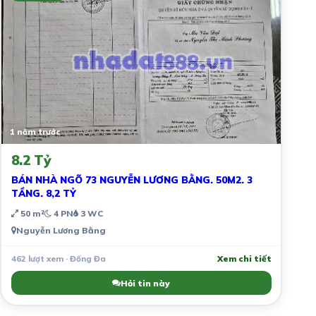
1 năm trước
8.2 Tỷ
BÁN NHÀ NGÕ 73 NGUYỄN LƯƠNG BẰNG. 50M2. 3
TẦNG. 8,2 TỶ
50 m²
4 PN
3 WC
Nguyễn Lương Bằng
462 lượt xem · Đống Đa
Xem chi tiết
Hỏi tin này