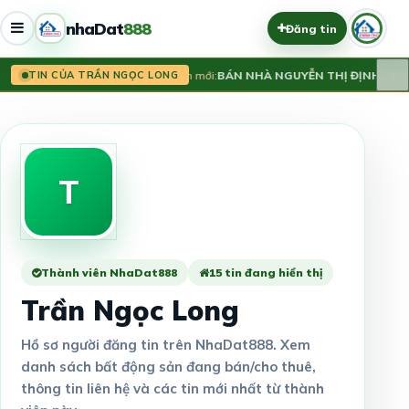
nhaDat
888
Đăng tin
×
Tin mới:
BÁN NHÀ NGUYỄN THỊ ĐỊNH, CẦU GI
TIN CỦA TRẦN NGỌC LONG
T
Thành viên NhaDat888
15 tin đang hiển thị
Trần Ngọc Long
Hồ sơ người đăng tin trên NhaDat888. Xem
danh sách bất động sản đang bán/cho thuê,
thông tin liên hệ và các tin mới nhất từ thành