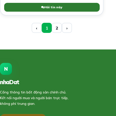
Hỏi tin này
‹
1
2
›
N
nhaDat
888
Cổng thông tin bất động sản chính chủ.
Kết nối người mua và người bán trực tiếp,
không phí trung gian.