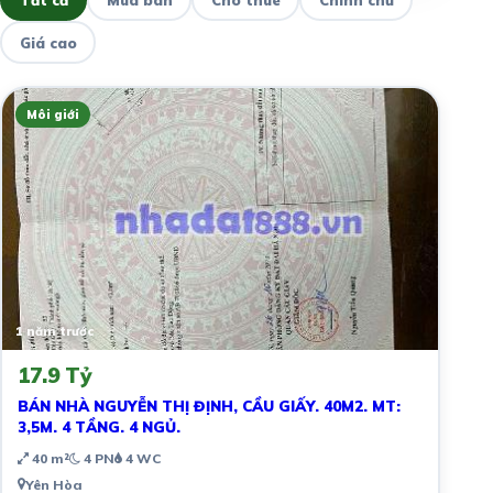
Giá cao
Môi giới
1 năm trước
17.9 Tỷ
BÁN NHÀ NGUYỄN THỊ ĐỊNH, CẦU GIẤY. 40M2. MT:
3,5M. 4 TẦNG. 4 NGỦ.
40 m²
4 PN
4 WC
Yên Hòa