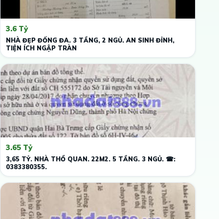
3.6 Tỷ
NHÀ ĐẸP ĐỐNG ĐA. 3 TẦNG, 2 NGỦ. AN SINH ĐỈNH,
TIỆN ÍCH NGẬP TRÀN
3.65 Tỷ
3,65 TỶ. NHÀ THỔ QUAN. 22M2. 5 TẦNG. 3 NGỦ. ☎:
0383380355.