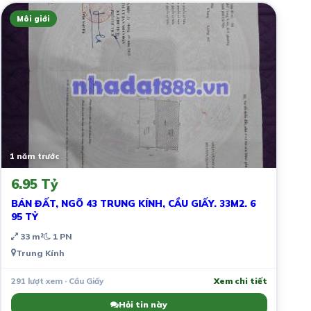
Môi giới
1 năm trước
6.95 Tỷ
BÁN ĐẤT, NGÕ 43 TRUNG KÍNH, CẦU GIẤY. 33M2. 6
95 TỶ
33 m²
1 PN
Trung Kính
291 lượt xem · Cầu Giấy
Xem chi tiết
Hỏi tin này