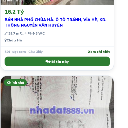
1 năm trước
16.2 Tỷ
BÁN NHÀ PHỐ CHÙA HÀ. Ô TÔ TRÁNH, VỈA HÈ, KD.
THÔNG NGUYỄN VĂN HUYÊN
39.7 m²
4 PN
3 WC
Chùa Hà
501 lượt xem · Cầu Giấy
Xem chi tiết
Hỏi tin này
Chính chủ