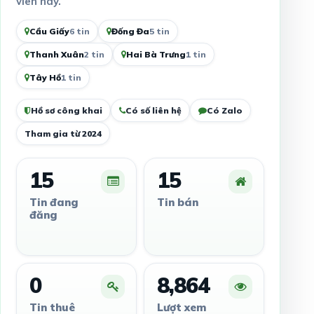
viên này.
Cầu Giấy
6 tin
Đống Đa
5 tin
Thanh Xuân
2 tin
Hai Bà Trưng
1 tin
Tây Hồ
1 tin
Hồ sơ công khai
Có số liên hệ
Có Zalo
Tham gia từ 2024
15
15
Tin đang
Tin bán
đăng
0
8,864
Tin thuê
Lượt xem