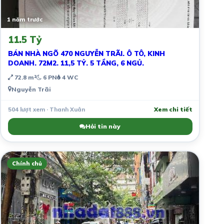
1 năm trước
11.5 Tỷ
BÁN NHÀ NGÕ 470 NGUYỄN TRÃI. Ô TÔ, KINH
DOANH. 72M2. 11,5 TỶ. 5 TẦNG, 6 NGỦ.
72.8 m²
6 PN
4 WC
Nguyễn Trãi
504 lượt xem · Thanh Xuân
Xem chi tiết
Hỏi tin này
Chính chủ