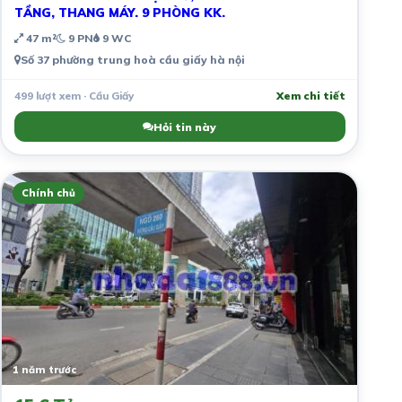
TẦNG, THANG MÁY. 9 PHÒNG KK.
47 m²
9 PN
9 WC
Số 37 phường trung hoà cầu giấy hà nội
499 lượt xem · Cầu Giấy
Xem chi tiết
Hỏi tin này
Chính chủ
1 năm trước