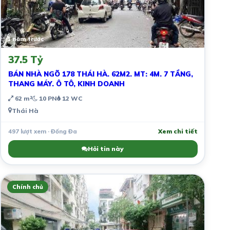
1 năm trước
37.5 Tỷ
BÁN NHÀ NGÕ 178 THÁI HÀ. 62M2. MT: 4M. 7 TẦNG,
THANG MÁY. Ô TÔ, KINH DOANH
62 m²
10 PN
12 WC
Thái Hà
497 lượt xem · Đống Đa
Xem chi tiết
Hỏi tin này
Chính chủ