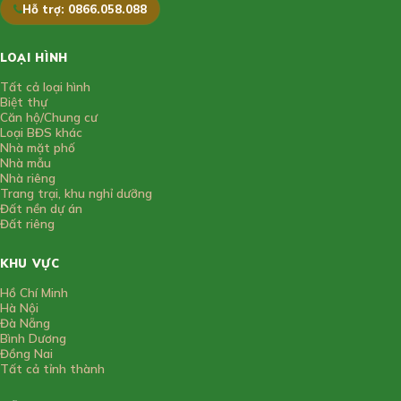
Hỗ trợ: 0866.058.088
LOẠI HÌNH
Tất cả loại hình
Biệt thự
Căn hộ/Chung cư
Loại BĐS khác
Nhà mặt phố
Nhà mẫu
Nhà riêng
Trang trại, khu nghỉ dưỡng
Đất nền dự án
Đất riêng
KHU VỰC
Hồ Chí Minh
Hà Nội
Đà Nẵng
Bình Dương
Đồng Nai
Tất cả tỉnh thành