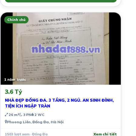
Chính chủ
1 năm trước
3.6 Tỷ
NHÀ ĐẸP ĐỐNG ĐA. 3 TẦNG, 2 NGỦ. AN SINH ĐỈNH,
TIỆN ÍCH NGẬP TRÀN
26 m²
3 PN
2 WC
Phuong Liên, Đống Đa, Hà Nội
1503 lượt xem · Đống Đa
Xem chi tiết