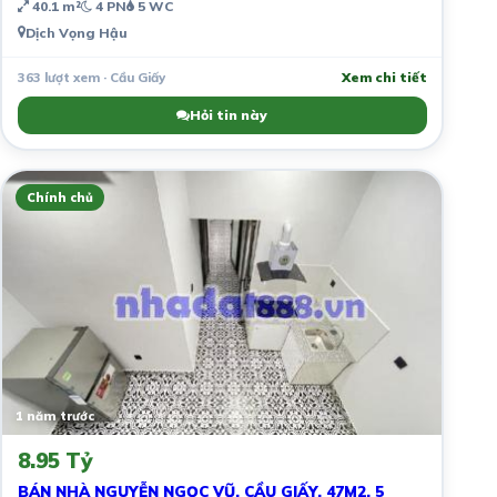
40.1 m²
4 PN
5 WC
Dịch Vọng Hậu
363 lượt xem · Cầu Giấy
Xem chi tiết
Hỏi tin này
Chính chủ
1 năm trước
8.95 Tỷ
BÁN NHÀ NGUYỄN NGỌC VŨ, CẦU GIẤY. 47M2. 5