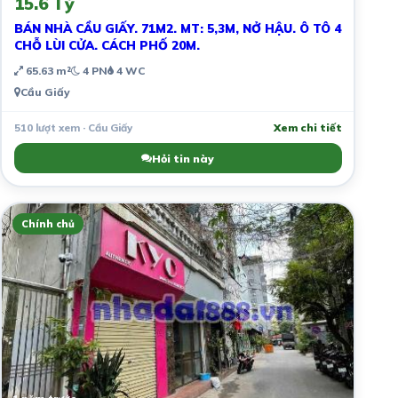
15.6 Tỷ
BÁN NHÀ CẦU GIẤY. 71M2. MT: 5,3M, NỞ HẬU. Ô TÔ 4
CHỖ LÙI CỬA. CÁCH PHỐ 20M.
65.63 m²
4 PN
4 WC
Cầu Giấy
510 lượt xem · Cầu Giấy
Xem chi tiết
Hỏi tin này
Chính chủ