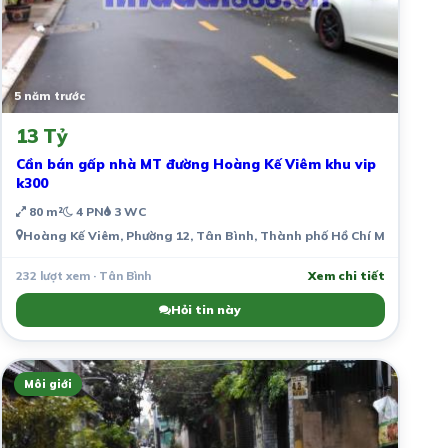
5 năm trước
13 Tỷ
Cần bán gấp nhà MT đường Hoàng Kế Viêm khu vip
k300
80 m²
4 PN
3 WC
Hoàng Kế Viêm, Phường 12, Tân Bình, Thành phố Hồ Chí Minh, Việt
232 lượt xem · Tân Bình
Xem chi tiết
Hỏi tin này
Môi giới