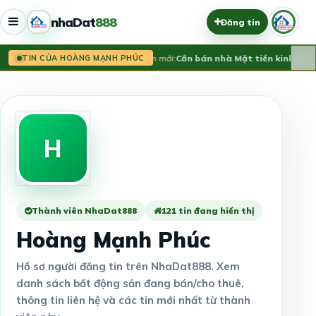
nhaDat
888
Đăng tin
×
Tin mới:
Cần bán nhà Mặt tiền kinh doa
TIN CỦA HOÀNG MẠNH PHÚC
H
Thành viên NhaDat888
121 tin đang hiển thị
Hoàng Mạnh Phúc
Hồ sơ người đăng tin trên NhaDat888. Xem
danh sách bất động sản đang bán/cho thuê,
thông tin liên hệ và các tin mới nhất từ thành