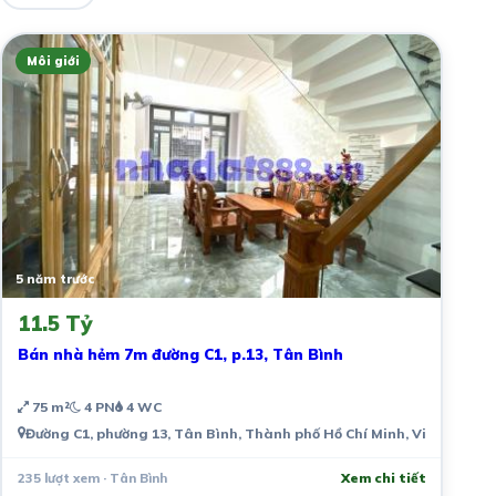
Môi giới
5 năm trước
11.5 Tỷ
Bán nhà hẻm 7m đường C1, p.13, Tân Bình
75 m²
4 PN
4 WC
Đường C1, phường 13, Tân Bình, Thành phố Hồ Chí Minh, Việt Nam
235 lượt xem · Tân Bình
Xem chi tiết