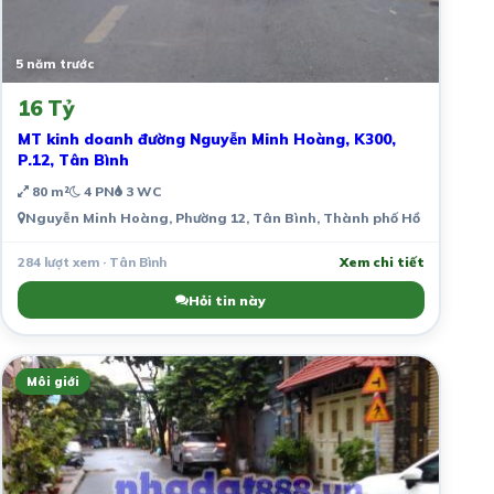
5 năm trước
16 Tỷ
MT kinh doanh đường Nguyễn Minh Hoàng, K300,
P.12, Tân Bình
80 m²
4 PN
3 WC
Nguyễn Minh Hoàng, Phường 12, Tân Bình, Thành phố Hồ Chí Minh,
284 lượt xem · Tân Bình
Xem chi tiết
Hỏi tin này
Môi giới