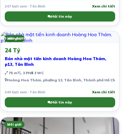
247 lượt xem · Tân Bình
Xem chi tiết
Hỏi tin này
5 năm trước
Môi giới
24 Tỷ
Bán nhà mặt tiền kinh doanh Hoàng Hoa Thám,
p13, Tân Bình
75 m²
3 PN
3 WC
Hoàng Hoa Thám, phường 13, Tân Bình, Thành phố Hồ Chí Minh, V
240 lượt xem · Tân Bình
Xem chi tiết
Hỏi tin này
Môi giới