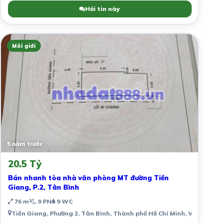
Hỏi tin này
Môi giới
5 năm trước
20.5 Tỷ
Bán nhanh tòa nhà văn phòng MT đường Tiền
Giang, P.2, Tân Bình
76 m²
9 PN
9 WC
Tiền Giang, Phường 2, Tân Bình, Thành phố Hồ Chí Minh, Việt Nam