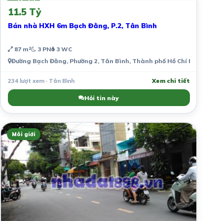
Môi giới
11.5 Tỷ
Bán nhà HXH 6m Bạch Đằng, P.2, Tân Bình
87 m²
3 PN
3 WC
Đường Bạch Đằng, Phường 2, Tân Bình, Thành phố Hồ Chí Minh, Việ
234 lượt xem · Tân Bình
Xem chi tiết
Hỏi tin này
Môi giới