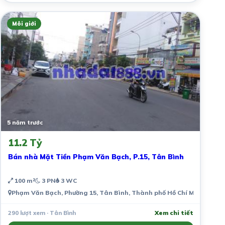
Môi giới
5 năm trước
11.2 Tỷ
Bán nhà Mặt Tiền Phạm Văn Bạch, P.15, Tân Bình
100 m²
3 PN
3 WC
Phạm Văn Bạch, Phường 15, Tân Bình, Thành phố Hồ Chí Minh, Việt
290 lượt xem · Tân Bình
Xem chi tiết