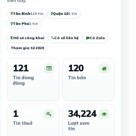
viên này.
Tân Bình
119 tin
Quận 10
1 tin
Tân Phú
1 tin
Hồ sơ công khai
Có số liên hệ
Có Zalo
Tham gia từ 2020
121
120
Tin đang
Tin bán
đăng
1
34,224
Tin thuê
Lượt xem
tin