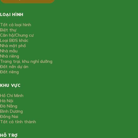
LOẠI HÌNH
Tất cả loại hình
Biệt thự
Căn hộ/Chung cư
Loại BĐS khác
Nhà mặt phố
Nhà mẫu
Nhà riêng
Trang trại, khu nghỉ dưỡng
Đất nền dự án
Đất riêng
KHU VỰC
Hồ Chí Minh
Hà Nội
Đà Nẵng
Bình Dương
Đồng Nai
Tất cả tỉnh thành
HỖ TRỢ