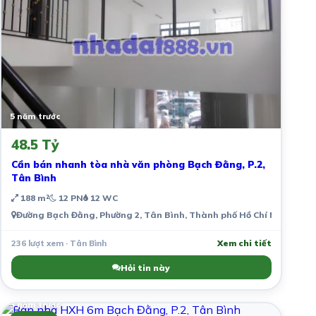
5 năm trước
48.5 Tỷ
Cần bán nhanh tòa nhà văn phòng Bạch Đằng, P.2,
Tân Bình
188 m²
12 PN
12 WC
Đường Bạch Đằng, Phường 2, Tân Bình, Thành phố Hồ Chí Minh, Việ
236 lượt xem · Tân Bình
Xem chi tiết
Hỏi tin này
5 năm trước