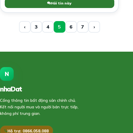
Hỏi tin này
‹
3
4
5
6
7
›
N
nhaDat
888
Cổng thông tin bất động sản chính chủ.
Kết nối người mua và người bán trực tiếp,
không phí trung gian.
Hỗ trợ: 0866.058.088