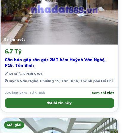
5 năm trước
6.7 Tỷ
Cần bán gấp căn góc 2MT hẻm Huỳnh Văn Nghệ,
P15, Tân Bình
69 m²
5 PN
5 WC
Huynh Văn Nghệ, Phường 15, Tân Bình, Thành phố Hồ Chí Minh, Việ
225 lượt xem · Tân Bình
Xem chi tiết
Hỏi tin này
Môi giới