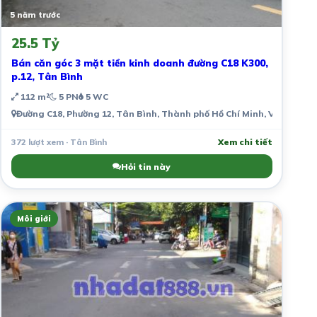
5 năm trước
25.5 Tỷ
Bán căn góc 3 mặt tiền kinh doanh đường C18 K300,
p.12, Tân Bình
112 m²
5 PN
5 WC
Đường C18, Phường 12, Tân Bình, Thành phố Hồ Chí Minh, Việt Nam
372 lượt xem · Tân Bình
Xem chi tiết
Hỏi tin này
Môi giới