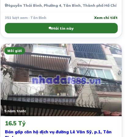
Nguyễn Thái Bình, Phường 4, Tân Bình, Thành phố Hồ Chí Minh, Vi
351 lượt xem · Tân Bình
Xem chi tiết
Hỏi tin này
Môi giới
5 năm trước
16.5 Tỷ
Bán gấp căn hộ dịch vụ đường Lê Văn Sỹ, p.1, Tân