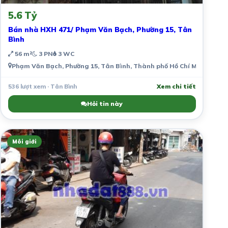
5.6 Tỷ
Bán nhà HXH 471/ Phạm Văn Bạch, Phường 15, Tân
Bình
56 m²
3 PN
3 WC
Phạm Văn Bạch, Phường 15, Tân Bình, Thành phố Hồ Chí Minh, Việt
536 lượt xem · Tân Bình
Xem chi tiết
Hỏi tin này
Môi giới