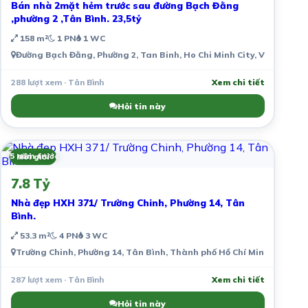
Bán nhà 2mặt hẻm trước sau đường Bạch Đằng
,phường 2 ,Tân Bình. 23,5tỷ
158 m²
1 PN
1 WC
Đường Bạch Đằng, Phường 2, Tan Binh, Ho Chi Minh City, Vietnam
288 lượt xem · Tân Bình
Xem chi tiết
Hỏi tin này
5 năm trước
Môi giới
7.8 Tỷ
Nhà đẹp HXH 371/ Trường Chinh, Phường 14, Tân
Bình.
53.3 m²
4 PN
3 WC
Trường Chinh, Phường 14, Tân Bình, Thành phố Hồ Chí Minh, Việt N
287 lượt xem · Tân Bình
Xem chi tiết
Hỏi tin này