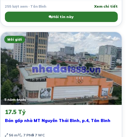
255 lượt xem · Tân Bình
Xem chi tiết
Hỏi tin này
Môi giới
5 năm trước
17.5 Tỷ
Bán gấp nhà MT Nguyễn Thái Bình, p.4, Tân Bình
56 m²
7 PN
7 WC