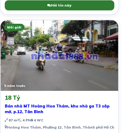
Hỏi tin này
Môi giới
5 năm trước
18 Tỷ
Bán nhà MT Hoàng Hoa Thám, khu nhà ga T3 sắp
mở, p.12, Tân Bình
87 m²
4 PN
4 WC
Hoàng Hoa Thám, Phường 12, Tân Bình, Thành phố Hồ Chí Minh, V