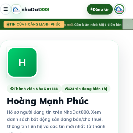
nhaDat
888
Đăng tin
×
Tin mới:
Cần bán nhà Mặt tiền kinh doa
TIN CỦA HOÀNG MẠNH PHÚC
H
Thành viên NhaDat888
121 tin đang hiển thị
Hoàng Mạnh Phúc
Hồ sơ người đăng tin trên NhaDat888. Xem
danh sách bất động sản đang bán/cho thuê,
thông tin liên hệ và các tin mới nhất từ thành