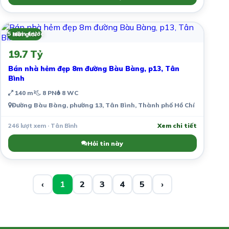
5 năm trước
Môi giới
19.7 Tỷ
Bán nhà hẻm đẹp 8m đường Bàu Bàng, p13, Tân
Bình
140 m²
8 PN
8 WC
Đường Bàu Bàng, phường 13, Tân Bình, Thành phố Hồ Chí Minh, Việ
246 lượt xem · Tân Bình
Xem chi tiết
Hỏi tin này
‹
1
2
3
4
5
›