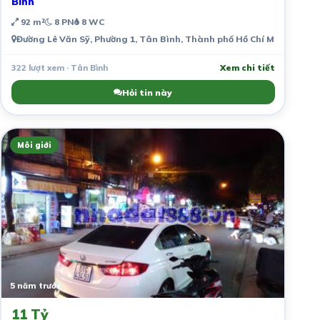
Bình
92 m²
8 PN
8 WC
Đường Lê Văn Sỹ, Phường 1, Tân Bình, Thành phố Hồ Chí Minh, Việt
322 lượt xem · Tân Bình
Xem chi tiết
Hỏi tin này
Môi giới
5 năm trước
11 Tỷ