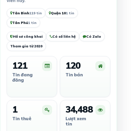
viên này.
Tân Bình
119 tin
Quận 10
1 tin
Tân Phú
1 tin
Hồ sơ công khai
Có số liên hệ
Có Zalo
Tham gia từ 2020
121
120
Tin đang
Tin bán
đăng
1
34,488
Tin thuê
Lượt xem
tin