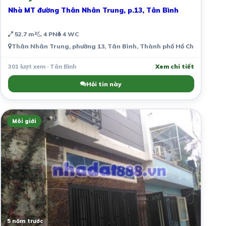
Nhà MT đường Thân Nhân Trung, p.13, Tân Bình
52.7 m²
4 PN
4 WC
Thân Nhân Trung, phường 13, Tân Bình, Thành phố Hồ Chí Minh, Vi
301 lượt xem · Tân Bình
Xem chi tiết
Hỏi tin này
Môi giới
5 năm trước