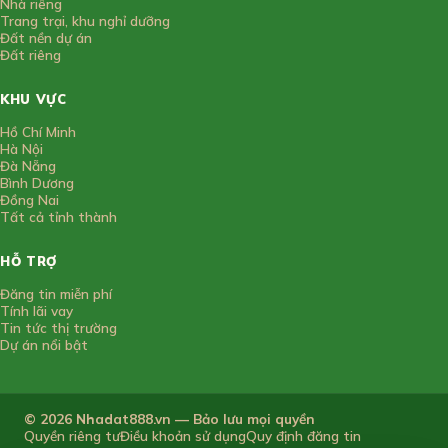
Nhà riêng
Trang trại, khu nghỉ dưỡng
Đất nền dự án
Đất riêng
KHU VỰC
Hồ Chí Minh
Hà Nội
Đà Nẵng
Bình Dương
Đồng Nai
Tất cả tỉnh thành
HỖ TRỢ
Đăng tin miễn phí
Tính lãi vay
Tin tức thị trường
Dự án nổi bật
© 2026 Nhadat888.vn — Bảo lưu mọi quyền
Quyền riêng tư
Điều khoản sử dụng
Quy định đăng tin