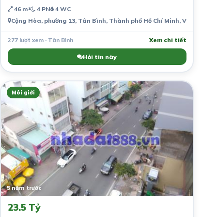
46 m²
4 PN
4 WC
Cộng Hòa, phường 13, Tân Bình, Thành phố Hồ Chí Minh, Việt Nam
277 lượt xem · Tân Bình
Xem chi tiết
Hỏi tin này
Môi giới
5 năm trước
23.5 Tỷ