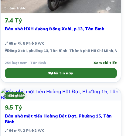
5 năm trước
7.4 Tỷ
Bán nhà HXH đường Đồng Xoài, p.13, Tân Bình
65 m²
5 PN
5 WC
Đồng Xoài, phường 13, Tân Bình, Thành phố Hồ Chí Minh, Việt Nam
256 lượt xem · Tân Bình
Xem chi tiết
Hỏi tin này
5 năm trước
Môi giới
9.5 Tỷ
Bán nhà mặt tiền Hoàng Bật Đạt, Phường 15, Tân
Bình
64 m²
2 PN
2 WC