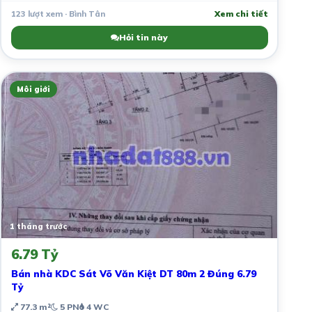
123 lượt xem · Bình Tân
Xem chi tiết
Hỏi tin này
Môi giới
1 tháng trước
6.79 Tỷ
Bán nhà KDC Sát Võ Văn Kiệt DT 80m 2 Đúng 6.79
Tỷ
77.3 m²
5 PN
4 WC