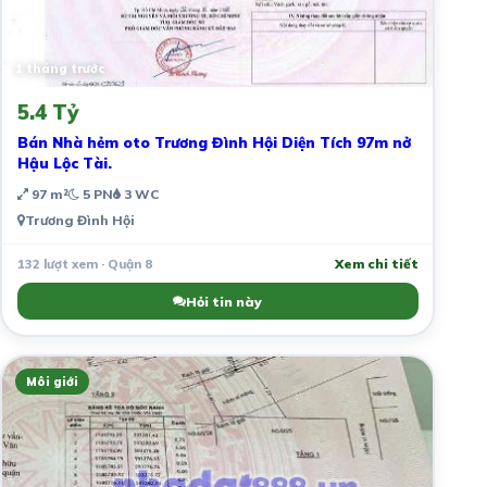
1 tháng trước
5.4 Tỷ
Bán Nhà hẻm oto Trương Đình Hội Diện Tích 97m nở
Hậu Lộc Tài.
97 m²
5 PN
3 WC
Trương Đình Hội
132 lượt xem · Quận 8
Xem chi tiết
Hỏi tin này
Môi giới