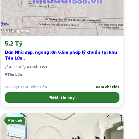
1 tháng trước
5.2 Tỷ
Bán Nhà đẹp, ngang lớn 6.5m pháp lý chuẩn tại khu
Tên Lửa .
43.9 m²
4 PN
3 WC
Tên Lửa
156 lượt xem · Bình Tân
Xem chi tiết
Hỏi tin này
Môi giới