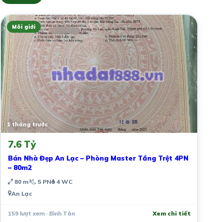
Môi giới
1 tháng trước
7.6 Tỷ
Bán Nhà Đẹp An Lạc – Phòng Master Tầng Trệt 4PN
– 80m2
80 m²
5 PN
4 WC
An Lạc
159 lượt xem · Bình Tân
Xem chi tiết