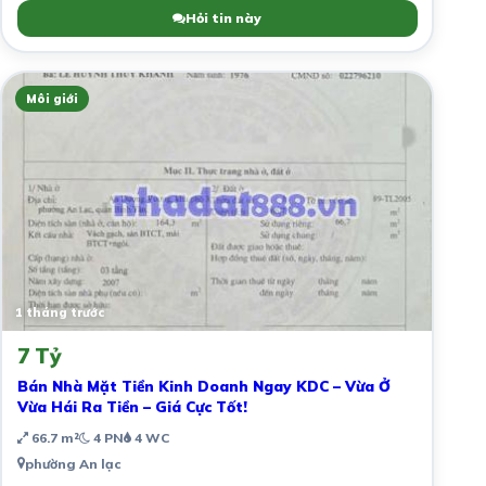
Hỏi tin này
Môi giới
1 tháng trước
7 Tỷ
Bán Nhà Mặt Tiền Kinh Doanh Ngay KDC – Vừa Ở
Vừa Hái Ra Tiền – Giá Cực Tốt!
66.7 m²
4 PN
4 WC
phường An lạc