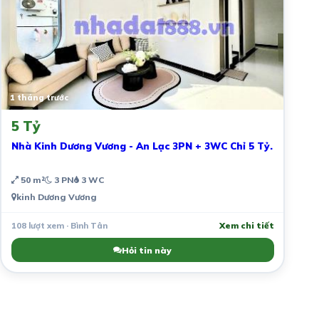
1 tháng trước
5 Tỷ
Nhà Kinh Dương Vương - An Lạc 3PN + 3WC Chỉ 5 Tỷ.
50 m²
3 PN
3 WC
kinh Dương Vương
108 lượt xem · Bình Tân
Xem chi tiết
Hỏi tin này