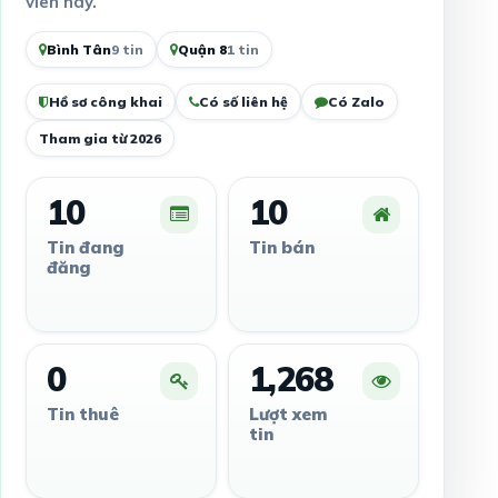
viên này.
Bình Tân
9 tin
Quận 8
1 tin
Hồ sơ công khai
Có số liên hệ
Có Zalo
Tham gia từ 2026
10
10
Tin đang
Tin bán
đăng
0
1,268
Tin thuê
Lượt xem
tin