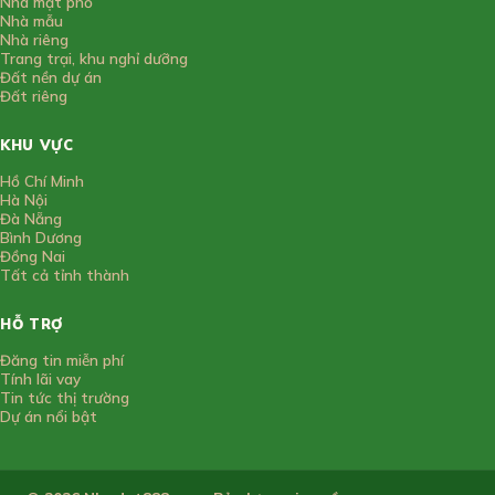
Nhà mặt phố
Nhà mẫu
Nhà riêng
Trang trại, khu nghỉ dưỡng
Đất nền dự án
Đất riêng
KHU VỰC
Hồ Chí Minh
Hà Nội
Đà Nẵng
Bình Dương
Đồng Nai
Tất cả tỉnh thành
HỖ TRỢ
Đăng tin miễn phí
Tính lãi vay
Tin tức thị trường
Dự án nổi bật