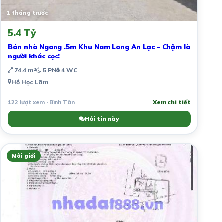
1 tháng trước
5.4 Tỷ
Bán nhà Ngang .5m Khu Nam Long An Lạc – Chậm là
người khác cọc!
74.4 m²
5 PN
4 WC
Hồ Học Lãm
122 lượt xem · Bình Tân
Xem chi tiết
Hỏi tin này
Môi giới