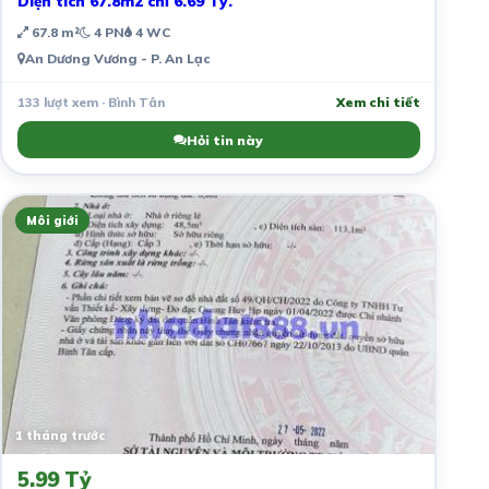
Diện tích 67.8m2 chỉ 6.69 Tỷ.
67.8 m²
4 PN
4 WC
An Dương Vương - P. An Lạc
133 lượt xem · Bình Tân
Xem chi tiết
Hỏi tin này
Môi giới
1 tháng trước
5.99 Tỷ