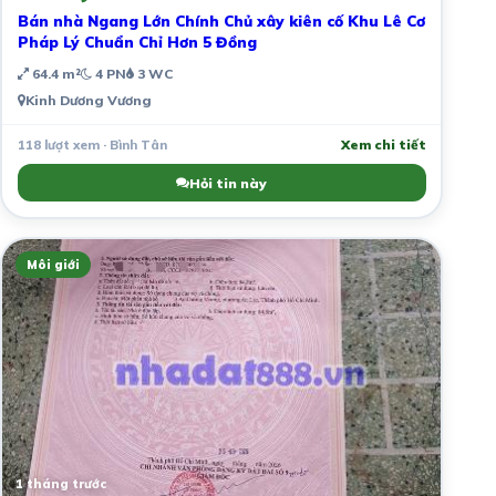
Bán nhà Ngang Lớn Chính Chủ xây kiên cố Khu Lê Cơ
Pháp Lý Chuẩn Chỉ Hơn 5 Đồng
64.4 m²
4 PN
3 WC
Kinh Dương Vương
118 lượt xem · Bình Tân
Xem chi tiết
Hỏi tin này
Môi giới
1 tháng trước