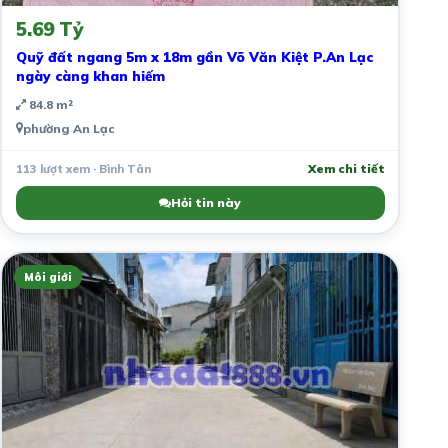
5.69 Tỷ
Quỹ đất ngang 5m x 18m gần Võ Văn Kiệt P.An Lạc
ngày càng khan hiếm
84.8 m²
phường An Lạc
113 lượt xem · Bình Tân
Xem chi tiết
Hỏi tin này
Môi giới