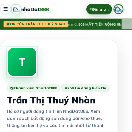
nhaDat
888
Đăng tin
×
Tin mới:
909 MẶT TIỀN RỘNG 8M ĐƯỜN
TIN CỦA TRẦN THỊ THUÝ NHÀN
T
Thành viên NhaDat888
250 tin đang hiển thị
Trần Thị Thuý Nhàn
Hồ sơ người đăng tin trên NhaDat888. Xem
danh sách bất động sản đang bán/cho thuê,
thông tin liên hệ và các tin mới nhất từ thành