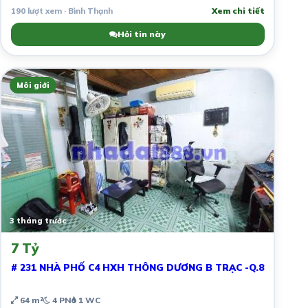
190 lượt xem · Bình Thạnh
Xem chi tiết
Hỏi tin này
Môi giới
3 tháng trước
7 Tỷ
# 231 NHÀ PHỐ C4 HXH THÔNG DƯƠNG B TRẠC -Q.8
64 m²
4 PN
1 WC