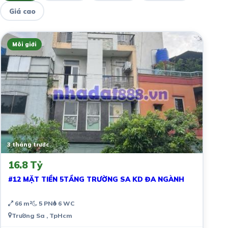
Giá cao
Môi giới
3 tháng trước
16.8 Tỷ
#12 MẶT TIỀN 5TẦNG TRƯỜNG SA KD ĐA NGÀNH
66 m²
5 PN
6 WC
Trường Sa , TpHcm