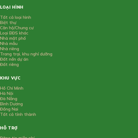
LOẠI HÌNH
Tất cả loại hình
Biệt thự
Căn hộ/Chung cư
Loại BĐS khác
Nhà mặt phố
Nhà mẫu
Nhà riêng
Trang trại, khu nghỉ dưỡng
Đất nền dự án
Đất riêng
KHU VỰC
Hồ Chí Minh
Hà Nội
Đà Nẵng
Bình Dương
Đồng Nai
Tất cả tỉnh thành
HỖ TRỢ
Đăng tin miễn phí