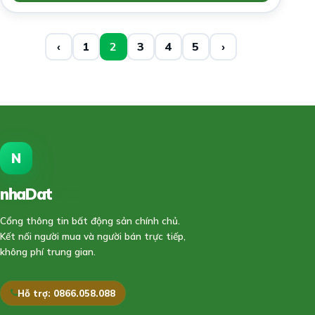
‹
1
2
3
4
5
›
N
nhaDat
888
Cổng thông tin bất động sản chính chủ.
Kết nối người mua và người bán trực tiếp,
không phí trung gian.
Hỗ trợ: 0866.058.088