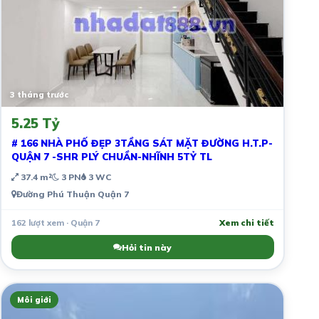
3 tháng trước
5.25 Tỷ
# 166 NHÀ PHỐ ĐẸP 3TẦNG SÁT MẶT ĐƯỜNG H.T.P-
QUẬN 7 -SHR PLÝ CHUẦN-NHĨNH 5TỶ TL
37.4 m²
3 PN
3 WC
Đường Phú Thuận Quận 7
162 lượt xem · Quận 7
Xem chi tiết
Hỏi tin này
Môi giới