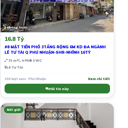
3 tháng trước
16.8 Tỷ
#8 MẶT TIỀN PHỐ 3TẦNG RỘNG 6M KD ĐA NGÀNH
LÊ TƯ TÀI Q PHÚ NHUẬN-SHR-NHĨNH 16TỶ
72 m²
4 PN
3 WC
Lê Tư Tài
159 lượt xem · Phú Nhuận
Xem chi tiết
Hỏi tin này
Môi giới