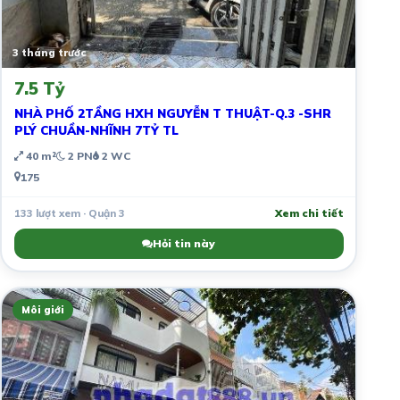
3 tháng trước
7.5 Tỷ
NHÀ PHỐ 2TẦNG HXH NGUYỄN T THUẬT-Q.3 -SHR
PLÝ CHUẦN-NHĨNH 7TỶ TL
40 m²
2 PN
2 WC
175
133 lượt xem · Quận 3
Xem chi tiết
Hỏi tin này
Môi giới