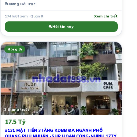
Dương Bá Trạc
174 lượt xem · Quận 8
Xem chi tiết
Hỏi tin này
Môi giới
3 tháng trước
17.5 Tỷ
#131 MẶT TIỀN 3TẦNG KDBB ĐA NGÀNH PHỔ
QUANG PHÚ NHUẬN -SHR HOÀN CÔNG-NHĨNH 17TỶ