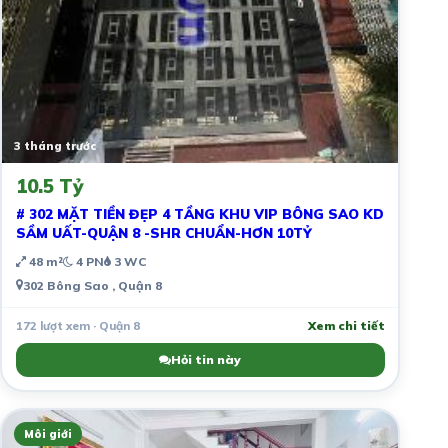
3 tháng trước
10.5 Tỷ
# 302 MẶT TIỀN ĐẸP 4 TẦNG KHU VIP BÔNG SAO KD
SẦM UẤT-QUẬN 8 -SHR CHUẨN-HƠN 10TỶ
48 m²
4 PN
3 WC
302 Bông Sao , Quận 8
172 lượt xem · Quận 8
Xem chi tiết
Hỏi tin này
Môi giới