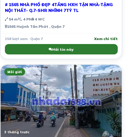
# 1565 NHÀ PHỐ ĐẸP 4TẦNG HXH TẬN NHÀ-TẶNG
NỘI THẤT- Q.7-SHR NHĨNH 7TỶ TL
54 m²
4 PN
4 WC
1565 Huỳnh Tấn Phát , Quận 7
158 lượt xem · Quận 7
Xem chi tiết
Hỏi tin này
Môi giới
3 tháng trước