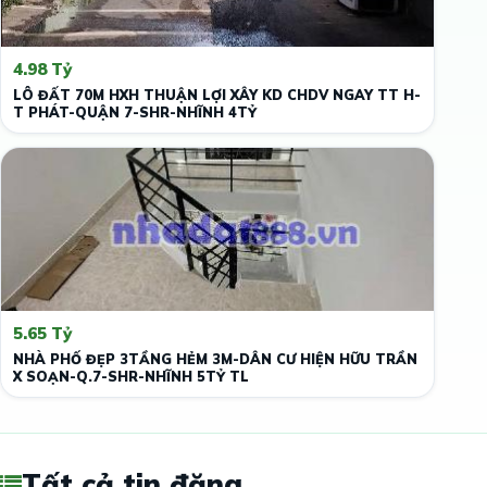
4.98 Tỷ
LÔ ĐẤT 70M HXH THUẬN LỢI XÂY KD CHDV NGAY TT H-
T PHÁT-QUẬN 7-SHR-NHĨNH 4TỶ
5.65 Tỷ
NHÀ PHỐ ĐẸP 3TẦNG HẺM 3M-DÂN CƯ HIỆN HỮU TRẦN
X SOẠN-Q.7-SHR-NHĨNH 5TỶ TL
Tất cả tin đăng