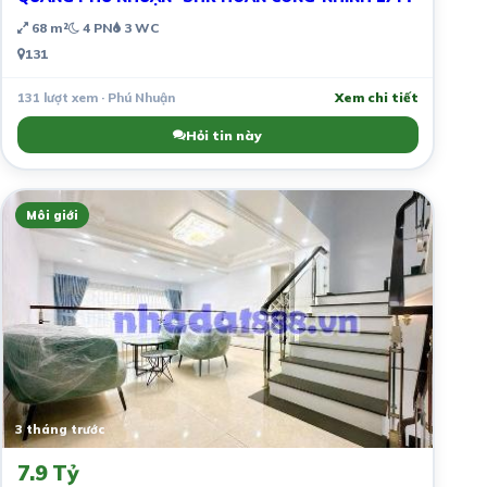
68 m²
4 PN
3 WC
131
131 lượt xem · Phú Nhuận
Xem chi tiết
Hỏi tin này
Môi giới
3 tháng trước
7.9 Tỷ