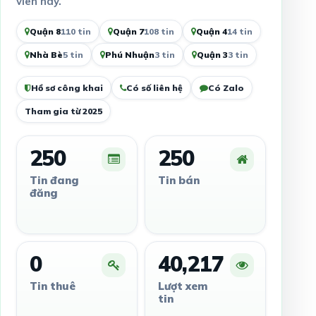
viên này.
Quận 8
110 tin
Quận 7
108 tin
Quận 4
14 tin
Nhà Bè
5 tin
Phú Nhuận
3 tin
Quận 3
3 tin
Hồ sơ công khai
Có số liên hệ
Có Zalo
Tham gia từ 2025
250
250
Tin đang
Tin bán
đăng
0
40,217
Tin thuê
Lượt xem
tin