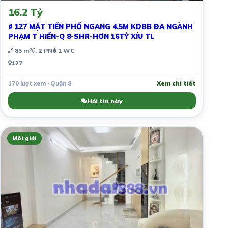
16.2 Tỷ
# 127 MẶT TIỀN PHỐ NGANG 4.5M KDBB ĐA NGÀNH
PHẠM T HIỂN-Q 8-SHR-HƠN 16TỶ XÍU TL
85 m²
2 PN
1 WC
127
170 lượt xem · Quận 8
Xem chi tiết
Hỏi tin này
Môi giới