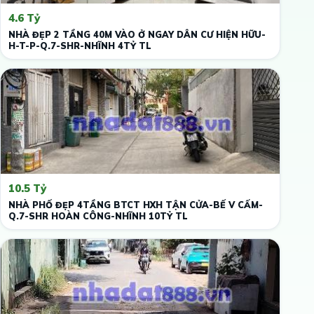
4.6 Tỷ
NHÀ ĐẸP 2 TẦNG 40M VÀO Ở NGAY DÂN CƯ HIỆN HỮU-
H-T-P-Q.7-SHR-NHĨNH 4TỶ TL
10.5 Tỷ
NHÀ PHỐ ĐẸP 4TẦNG BTCT HXH TẬN CỬA-BẾ V CẤM-
Q.7-SHR HOÀN CÔNG-NHĨNH 10TỶ TL