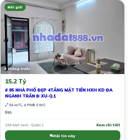
Môi giới
3 tháng trước
15.2 Tỷ
# 85 NHÀ PHỐ ĐẸP 4TẦNG MẶT TIỀN HXH KD ĐA
NGÀNH TRẦN Đ XU-Q.1
54 m²
4 PN
3 WC
85
166 lượt xem · Quận 1
Xem chi tiết
Hỏi tin này