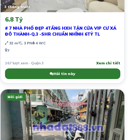
3 tháng trước
6.8 Tỷ
# 7 NHÀ PHỐ ĐẸP 4TẦNG HXH TẬN CỬA VIP CƯ XÁ
ĐÔ THÀNH-Q.3 -SHR CHUẨN NHĨNH 6TỶ TL
32 m²
3 PN
4 WC
7
167 lượt xem · Quận 3
Xem chi tiết
Hỏi tin này
Môi giới