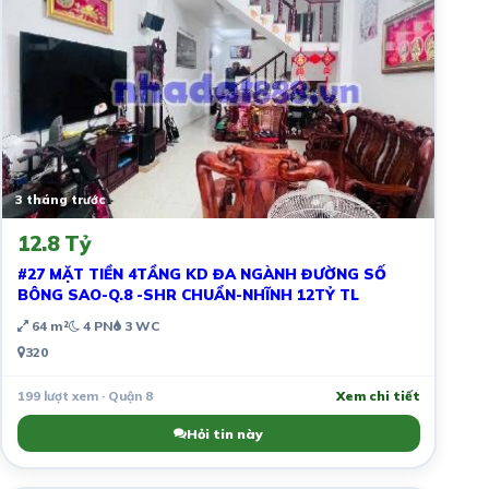
3 tháng trước
12.8 Tỷ
#27 MẶT TIỀN 4TẦNG KD ĐA NGÀNH ĐƯỜNG SỐ
BÔNG SAO-Q.8 -SHR CHUẨN-NHĨNH 12TỶ TL
64 m²
4 PN
3 WC
320
199 lượt xem · Quận 8
Xem chi tiết
Hỏi tin này