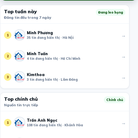
Top tuần này
Đang leo hạng
Đăng tin đều trong 7 ngày
Minh Phương
→
1
35 tin đang hiển thị · Hà Nội
Minh Tuấn
→
2
4 tin đang hiển thị · Hồ Chí Minh
Kimthoa
→
3
3 tin đang hiển thị · Lâm Đồng
Top chính chủ
Chính chủ
Nguồn tin trực tiếp
Trần Anh Ngọc
→
1
108 tin đang hiển thị · Khánh Hòa