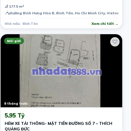
📐 177.5 m²
📍
phường Bình Hưng Hòa B, Bình Tân, Ho Chi Minh City, Vietnam
Nhà mẫu · Bình Tân
Xem chi tiết →
Môi giới
8 tháng trước
5.95 Tỷ
HẺM XE TẢI THÔNG- MẶT TIỀN ĐƯỜNG SỐ 7 – THÍCH
QUẢNG ĐỨC