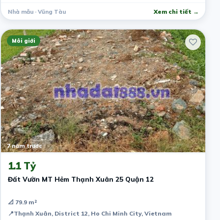
Nhà mẫu · Vũng Tàu
Xem chi tiết →
Môi giới
7 năm trước
1.1 Tỷ
Đất Vườn MT Hẻm Thạnh Xuân 25 Quận 12
📐 79.9 m²
📍
Thạnh Xuân, District 12, Ho Chi Minh City, Vietnam