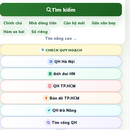
Tìm kiếm
Chính chủ
Nhà dòng tiền
Căn hộ mới
Gần sân bay
Hẻm xe hơi
Sổ riêng
Tìm nâng cao →
CHECK QUY HOẠCH
QH Hà Nội
Đất đai HN
QH TP.HCM
Bản đồ TP.HCM
QH Đà Nẵng
Tìm cổng QH