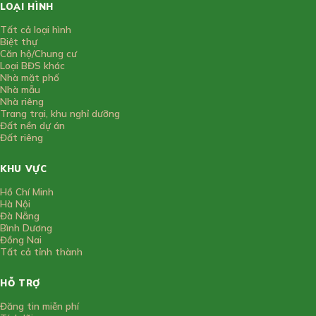
LOẠI HÌNH
Tất cả loại hình
Biệt thự
Căn hộ/Chung cư
Loại BĐS khác
Nhà mặt phố
Nhà mẫu
Nhà riêng
Trang trại, khu nghỉ dưỡng
Đất nền dự án
Đất riêng
KHU VỰC
Hồ Chí Minh
Hà Nội
Đà Nẵng
Bình Dương
Đồng Nai
Tất cả tỉnh thành
HỖ TRỢ
Đăng tin miễn phí