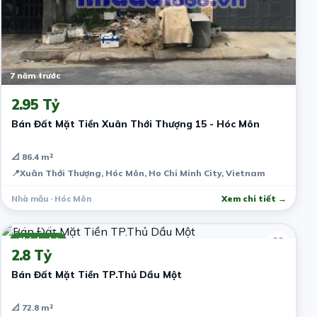
7 năm trước
2.95 Tỷ
Bán Đất Mặt Tiền Xuân Thới Thượng 15 - Hóc Môn
📐 86.4 m²
📍
Xuân Thới Thượng, Hóc Môn, Ho Chi Minh City, Vietnam
Nhà mẫu · Hóc Môn
Xem chi tiết →
7 năm trước
Chính chủ
2.8 Tỷ
Bán Đất Mặt Tiền TP.Thủ Dầu Một
📐 72.8 m²