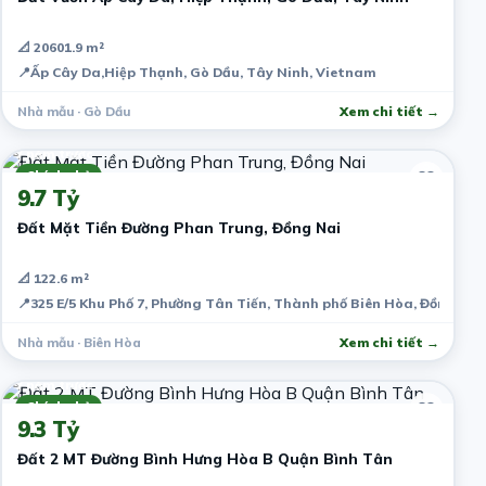
📐 20601.9 m²
📍
Ấp Cây Da,Hiệp Thạnh, Gò Dầu, Tây Ninh, Vietnam
Nhà mẫu · Gò Dầu
Xem chi tiết →
7 năm trước
Chính chủ
9.7 Tỷ
Đất Mặt Tiền Đường Phan Trung, Đồng Nai
📐 122.6 m²
📍
325 E/5 Khu Phố 7, Phường Tân Tiến, Thành phố Biên Hòa, Đồng Nai
Nhà mẫu · Biên Hòa
Xem chi tiết →
7 năm trước
Chính chủ
9.3 Tỷ
Đất 2 MT Đường Bình Hưng Hòa B Quận Bình Tân