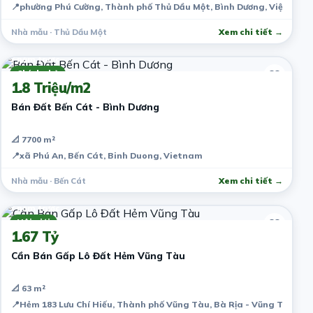
📍
phường Phú Cường, Thành phố Thủ Dầu Một, Bình Dương, Việt Nam
Nhà mẫu · Thủ Dầu Một
Xem chi tiết →
7 năm trước
Chính chủ
1.8 Triệu/m2
Bán Đất Bến Cát - Bình Dương
📐 7700 m²
📍
xã Phú An, Bến Cát, Binh Duong, Vietnam
Nhà mẫu · Bến Cát
Xem chi tiết →
7 năm trước
Môi giới
1.67 Tỷ
Cần Bán Gấp Lô Đất Hẻm Vũng Tàu
📐 63 m²
📍
Hẻm 183 Lưu Chí Hiếu, Thành phố Vũng Tàu, Bà Rịa - Vũng Tàu, V