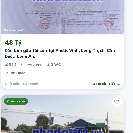
1 năm trước
4.8 Tỷ
Cần bán gấp tài sản tại Phước Vĩnh, Long Trạch, Cần
Đước, Long An.
📐 56.3 m²
🚿 2 WC
🛏 2 PN
📍
Cần Đước
Nhà mẫu · Cần Đước
Xem chi tiết →
Chính chủ