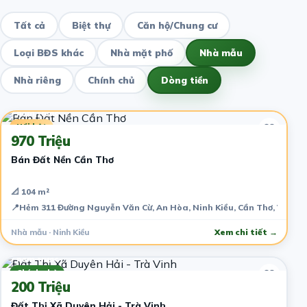
Tất cả
Biệt thự
Căn hộ/Chung cư
Loại BĐS khác
Nhà mặt phố
Nhà mẫu
Nhà riêng
Chính chủ
Dòng tiền
7 năm trước
Nổi bật
970 Triệu
Bán Đất Nền Cần Thơ
📐 104 m²
📍
Hẻm 311 Đường Nguyễn Văn Cừ, An Hòa, Ninh Kiều, Cần Thơ, Việt 
Nhà mẫu · Ninh Kiều
Xem chi tiết →
7 năm trước
Chính chủ
200 Triệu
Đất Thị Xã Duyên Hải - Trà Vinh