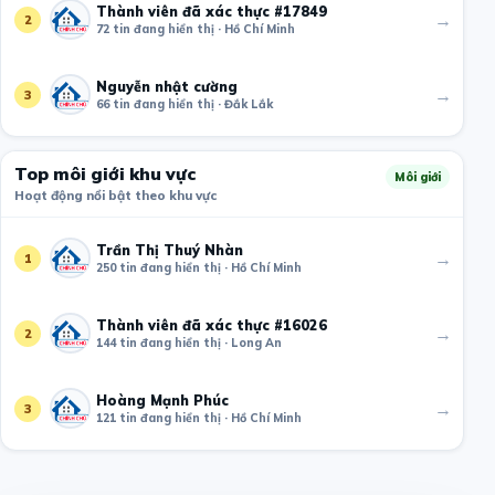
Thành viên đã xác thực #17849
→
2
72 tin đang hiển thị · Hồ Chí Minh
Nguyễn nhật cường
→
3
66 tin đang hiển thị · Đắk Lắk
Top môi giới khu vực
Môi giới
Hoạt động nổi bật theo khu vực
Trần Thị Thuý Nhàn
→
1
250 tin đang hiển thị · Hồ Chí Minh
Thành viên đã xác thực #16026
→
2
144 tin đang hiển thị · Long An
Hoàng Mạnh Phúc
→
3
121 tin đang hiển thị · Hồ Chí Minh