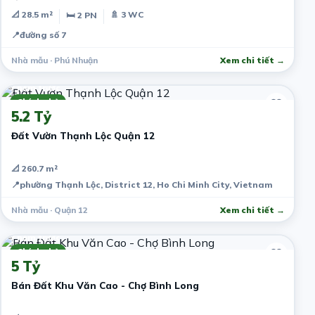
📐 28.5 m²
🚿 3 WC
🛏 2 PN
📍
đường số 7
Nhà mẫu · Phú Nhuận
Xem chi tiết →
7 năm trước
Chính chủ
5.2 Tỷ
Đất Vườn Thạnh Lộc Quận 12
📐 260.7 m²
📍
phường Thạnh Lộc, District 12, Ho Chi Minh City, Vietnam
Nhà mẫu · Quận 12
Xem chi tiết →
7 năm trước
Chính chủ
5 Tỷ
Bán Đất Khu Văn Cao - Chợ Bình Long