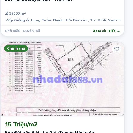
📐 39000 m²
📍
ấp Giồng ổi, Long Toàn, Duyên Hải District, Tra Vinh, Vietnam
Nhà mẫu · Duyên Hải
Xem chi tiết →
Chính chủ
1 tháng trước
15 Triệu/m2
Bán Đất xây Biệt thự Giả -Trường Mãu giáo