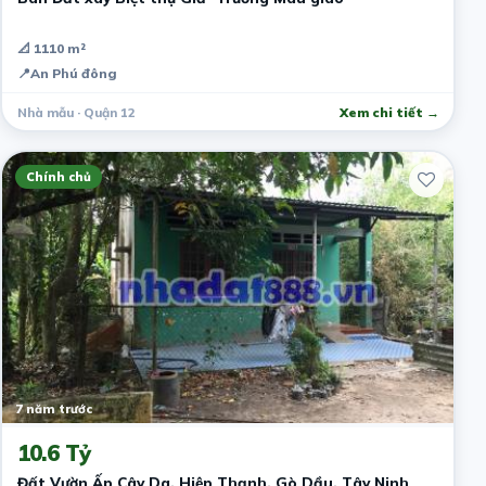
📐 1110 m²
📍
An Phú đông
Nhà mẫu · Quận 12
Xem chi tiết →
Chính chủ
7 năm trước
10.6 Tỷ
Đất Vườn Ấp Cây Da, Hiệp Thạnh, Gò Dầu, Tây Ninh