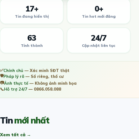
17+
0+
Tin đang hiển thị
Tin hot mới đăng
63
24/7
Tỉnh thành
Cập nhật liên tục
✅
Chính chủ
— Xác minh SĐT thật
🛡️
Pháp lý rõ
— Sổ riêng, thổ cư
📷
Ảnh thực tế
— Không ảnh minh họa
📞
Hỗ trợ 24/7
— 0866.058.088
Tin
mới nhất
Xem tất cả →