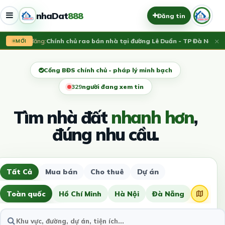
nhaDat
888
Đăng tin
×
Vừa đăng:
Chính chủ rao bán nhà tại đường Lê Duẩn - TP Đà Nẵng; D
MỚI
Cổng BĐS chính chủ - pháp lý minh bạch
330
người đang xem tin
Tìm nhà đất
nhanh hơn
,
đúng nhu cầu.
Tất Cả
Mua bán
Cho thuê
Dự án
Toàn quốc
Hồ Chí Minh
Hà Nội
Đà Nẵng