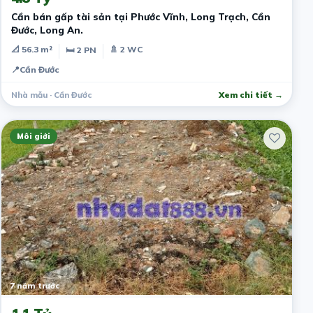
Cần bán gấp tài sản tại Phước Vĩnh, Long Trạch, Cần
Đước, Long An.
📐 56.3 m²
🚿 2 WC
🛏 2 PN
📍
Cần Đước
Nhà mẫu · Cần Đước
Xem chi tiết →
Môi giới
7 năm trước