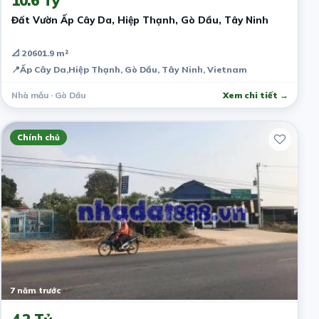
10.6 Tỷ
Đất Vườn Ấp Cây Da, Hiệp Thạnh, Gò Dầu, Tây Ninh
📐 20601.9 m²
📍
Ấp Cây Da,Hiệp Thạnh, Gò Dầu, Tây Ninh, Vietnam
Nhà mẫu · Gò Dầu
Xem chi tiết →
Chính chủ
7 năm trước