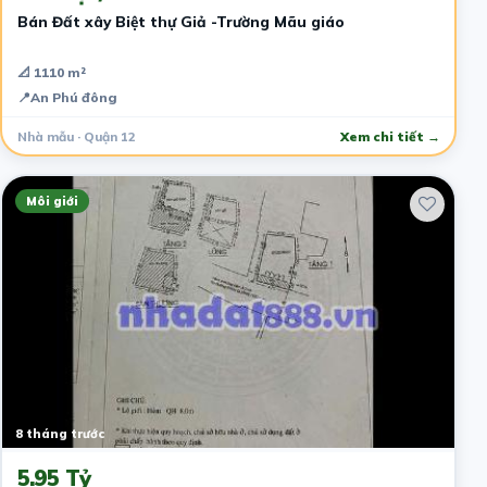
Bán Đất xây Biệt thự Giả -Trường Mãu giáo
📐 1110 m²
📍
An Phú đông
Nhà mẫu · Quận 12
Xem chi tiết →
Môi giới
8 tháng trước
5.95 Tỷ