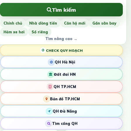
Tìm kiếm
Chính chủ
Nhà dòng tiền
Căn hộ mới
Gần sân bay
Hẻm xe hơi
Sổ riêng
Tìm nâng cao →
CHECK QUY HOẠCH
QH Hà Nội
Đất đai HN
QH TP.HCM
Bản đồ TP.HCM
QH Đà Nẵng
Tìm cổng QH