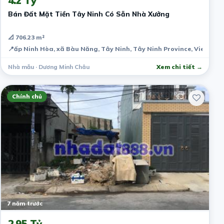
4.2 Tỷ
Bán Đất Mặt Tiền Tây Ninh Có Sẵn Nhà Xưởng
📐 706.23 m²
📍
ấp Ninh Hòa, xã Bàu Năng, Tây Ninh, Tây Ninh Province, Vietnam
Nhà mẫu · Dương Minh Châu
Xem chi tiết →
Chính chủ
7 năm trước
2.95 Tỷ