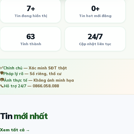
7+
0+
Tin đang hiển thị
Tin hot mới đăng
63
24/7
Tỉnh thành
Cập nhật liên tục
✅
Chính chủ
— Xác minh SĐT thật
🛡️
Pháp lý rõ
— Sổ riêng, thổ cư
📷
Ảnh thực tế
— Không ảnh minh họa
📞
Hỗ trợ 24/7
— 0866.058.088
Tin
mới nhất
Xem tất cả →