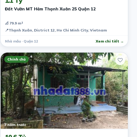
1.1 Tỷ
Đất Vườn MT Hẻm Thạnh Xuân 25 Quận 12
📐 79.9 m²
📍
Thạnh Xuân, District 12, Ho Chi Minh City, Vietnam
Nhà mẫu · Quận 12
Xem chi tiết →
Chính chủ
7 năm trước