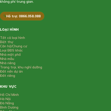
không phí trung gian.
Hỗ trợ: 0866.058.088
LOẠI HÌNH
Tất cả loại hình
Biệt thự
Căn hộ/Chung cư
Loại BĐS khác
Nhà mặt phố
Nhà mẫu
Nhà riêng
Trang trại, khu nghỉ dưỡng
Đất nền dự án
Đất riêng
KHU VỰC
Hồ Chí Minh
Hà Nội
Đà Nẵng
Bình Dương