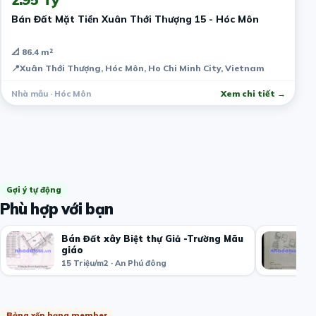
Bán Đất Mặt Tiền Xuân Thới Thượng 15 - Hóc Môn
📐 86.4 m²
📍
Xuân Thới Thượng, Hóc Môn, Ho Chi Minh City, Vietnam
Nhà mẫu · Hóc Môn
Xem chi tiết →
Gợi ý tự động
Phù hợp với bạn
Bán Đất xây Biệt thự Giả -Trường Mãu
giáo
15 Triệu/m2 · An Phú đông
Bảng xếp hạng member