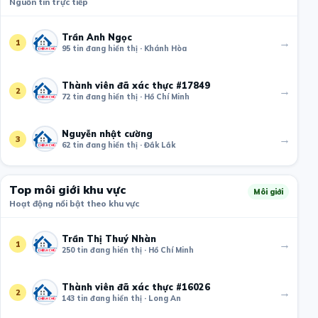
Nguồn tin trực tiếp
Trần Anh Ngọc
→
1
95 tin đang hiển thị · Khánh Hòa
Thành viên đã xác thực #17849
→
2
72 tin đang hiển thị · Hồ Chí Minh
Nguyễn nhật cường
→
3
62 tin đang hiển thị · Đắk Lắk
Top môi giới khu vực
Môi giới
Hoạt động nổi bật theo khu vực
Trần Thị Thuý Nhàn
→
1
250 tin đang hiển thị · Hồ Chí Minh
Thành viên đã xác thực #16026
→
2
143 tin đang hiển thị · Long An