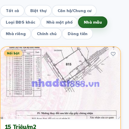
Tất cả
Biệt thự
Căn hộ/Chung cư
Loại BĐS khác
Nhà mặt phố
Nhà mẫu
Nhà riêng
Chính chủ
Dòng tiền
Nổi bật
1 tháng trước
15 Triệu/m2