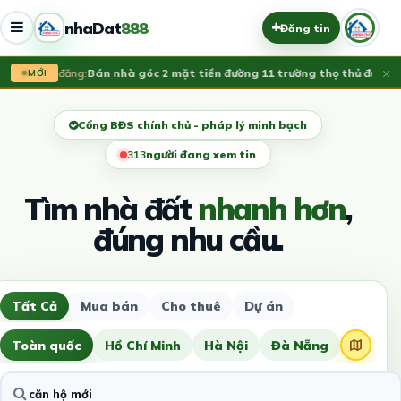
nhaDat
888
Đăng tin
×
Vừa đăng:
Bán nhà góc 2 mặt tiền đường 11 trường thọ thủ đức, LH
MỚI
Cổng BĐS chính chủ - pháp lý minh bạch
313
người đang xem tin
Tìm nhà đất
nhanh hơn
,
đúng nhu cầu.
Tất Cả
Mua bán
Cho thuê
Dự án
Toàn quốc
Hồ Chí Minh
Hà Nội
Đà Nẵng