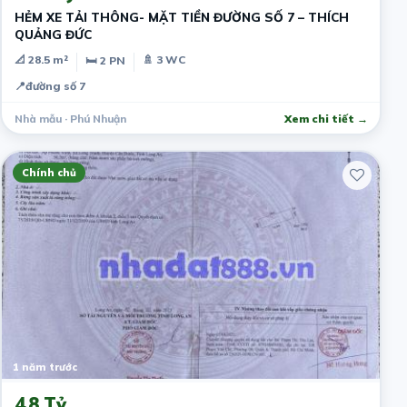
HẺM XE TẢI THÔNG- MẶT TIỀN ĐƯỜNG SỐ 7 – THÍCH
QUẢNG ĐỨC
📐 28.5 m²
🚿 3 WC
🛏 2 PN
📍
đường số 7
Nhà mẫu · Phú Nhuận
Xem chi tiết →
Chính chủ
1 năm trước
4.8 Tỷ