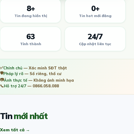
8+
0+
Tin đang hiển thị
Tin hot mới đăng
63
24/7
Tỉnh thành
Cập nhật liên tục
✅
Chính chủ
— Xác minh SĐT thật
🛡️
Pháp lý rõ
— Sổ riêng, thổ cư
📷
Ảnh thực tế
— Không ảnh minh họa
📞
Hỗ trợ 24/7
— 0866.058.088
Tin
mới nhất
Xem tất cả →