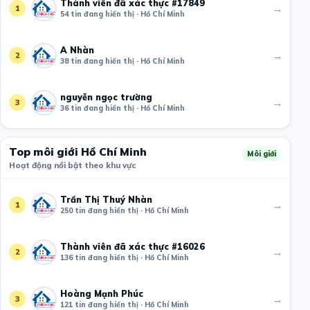
Thành viên đã xác thực #17849
→
1
54 tin đang hiển thị · Hồ Chí Minh
A Nhàn
→
2
38 tin đang hiển thị · Hồ Chí Minh
nguyễn ngọc trường
→
3
36 tin đang hiển thị · Hồ Chí Minh
Top môi giới Hồ Chí Minh
Môi giới
Hoạt động nổi bật theo khu vực
Trần Thị Thuý Nhàn
→
1
250 tin đang hiển thị · Hồ Chí Minh
Thành viên đã xác thực #16026
→
2
136 tin đang hiển thị · Hồ Chí Minh
Hoàng Mạnh Phúc
→
3
121 tin đang hiển thị · Hồ Chí Minh