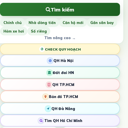
Tìm kiếm
Chính chủ
Nhà dòng tiền
Căn hộ mới
Gần sân bay
Hẻm xe hơi
Sổ riêng
Tìm nâng cao →
CHECK QUY HOẠCH
QH Hà Nội
Đất đai HN
QH TP.HCM
Bản đồ TP.HCM
QH Đà Nẵng
Tìm QH Hồ Chí Minh