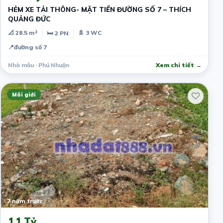
HẺM XE TẢI THÔNG- MẶT TIỀN ĐƯỜNG SỐ 7 – THÍCH
QUẢNG ĐỨC
📐 28.5 m²
🚿 3 WC
🛏 2 PN
📍
đường số 7
Nhà mẫu · Phú Nhuận
Xem chi tiết →
Môi giới
7 năm trước
1.1 Tỷ