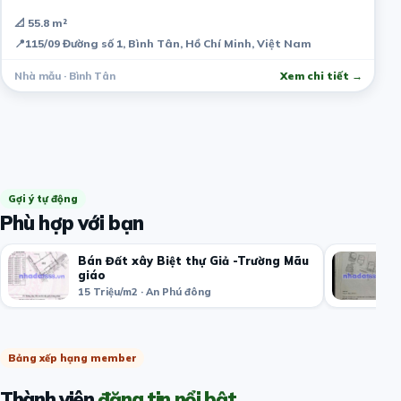
📐 55.8 m²
📍
115/09 Đường số 1, Bình Tân, Hồ Chí Minh, Việt Nam
Nhà mẫu · Bình Tân
Xem chi tiết →
Gợi ý tự động
Phù hợp với bạn
Bán Đất xây Biệt thự Giả -Trường Mãu
giáo
15 Triệu/m2 · An Phú đông
Bảng xếp hạng member
Thành viên
đăng tin nổi bật