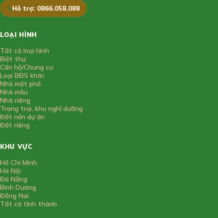
Hỗ trợ: 0866.058.088
LOẠI HÌNH
Tất cả loại hình
Biệt thự
Căn hộ/Chung cư
Loại BĐS khác
Nhà mặt phố
Nhà mẫu
Nhà riêng
Trang trại, khu nghỉ dưỡng
Đất nền dự án
Đất riêng
KHU VỰC
Hồ Chí Minh
Hà Nội
Đà Nẵng
Bình Dương
Đồng Nai
Tất cả tỉnh thành