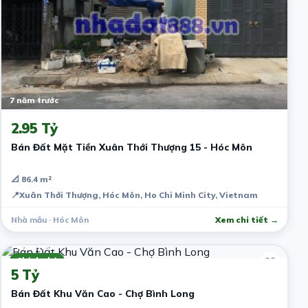
7 năm trước
2.95 Tỷ
Bán Đất Mặt Tiền Xuân Thới Thượng 15 - Hóc Môn
📐 86.4 m²
📍
Xuân Thới Thượng, Hóc Môn, Ho Chi Minh City, Vietnam
Nhà mẫu · Hóc Môn
Xem chi tiết →
7 năm trước
Chính chủ
5 Tỷ
Bán Đất Khu Văn Cao - Chợ Bình Long