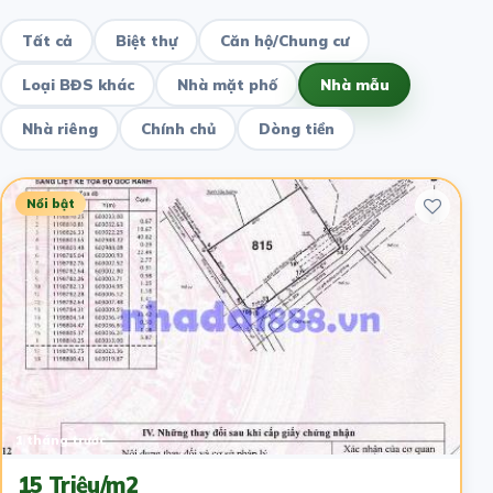
Tất cả
Biệt thự
Căn hộ/Chung cư
Loại BĐS khác
Nhà mặt phố
Nhà mẫu
Nhà riêng
Chính chủ
Dòng tiền
Nổi bật
1 tháng trước
15 Triệu/m2