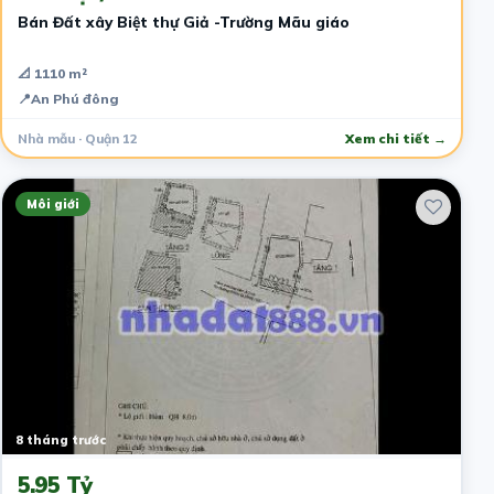
Bán Đất xây Biệt thự Giả -Trường Mãu giáo
📐 1110 m²
📍
An Phú đông
Nhà mẫu · Quận 12
Xem chi tiết →
Môi giới
8 tháng trước
5.95 Tỷ