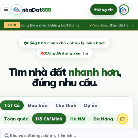
nhaDat
888
Đăng tin
×
Vừa đăng:
Bán nhà Hương Lộ 2
6.3 Tỷ
Vừa đăng:
Bán đất đường
MỚI
Cổng BĐS chính chủ - pháp lý minh bạch
318
người đang xem tin
Tìm nhà đất
nhanh hơn
,
đúng nhu cầu.
Tất Cả
Mua bán
Cho thuê
Dự án
Toàn quốc
Hồ Chí Minh
Hà Nội
Đà Nẵng