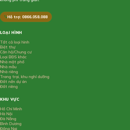
Hỗ trợ: 0866.058.088
LOẠI HÌNH
Tất cả loại hình
Biệt thự
Căn hộ/Chung cư
Loại BĐS khác
Nhà mặt phố
Nhà mẫu
Nhà riêng
Trang trại, khu nghỉ dưỡng
Đất nền dự án
Đất riêng
KHU VỰC
Hồ Chí Minh
Hà Nội
Đà Nẵng
Bình Dương
Đồng Nai