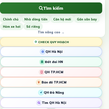
Tìm kiếm
Chính chủ
Nhà dòng tiền
Căn hộ mới
Gần sân bay
Hẻm xe hơi
Sổ riêng
Tìm nâng cao →
CHECK QUY HOẠCH
QH Hà Nội
Đất đai HN
QH TP.HCM
Bản đồ TP.HCM
QH Đà Nẵng
Tìm QH Hà Nội