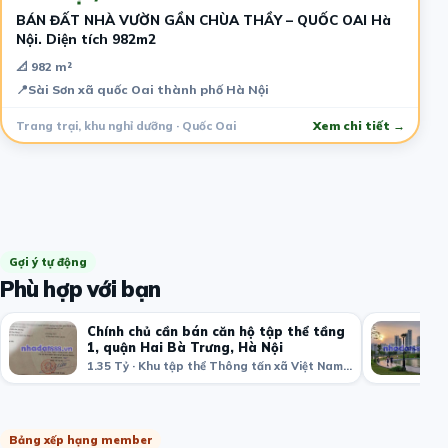
BÁN ĐẤT NHÀ VƯỜN GẦN CHÙA THẦY – QUỐC OAI Hà
Nội. Diện tích 982m2
📐 982 m²
📍
Sài Sơn xã quốc Oai thành phố Hà Nội
Trang trại, khu nghỉ dưỡng · Quốc Oai
Xem chi tiết →
Gợi ý tự động
Phù hợp với bạn
Chính chủ cần bán căn hộ tập thể tầng
1, quận Hai Bà Trưng, Hà Nội
1.35 Tỷ · Khu tập thể Thông tấn xã Việt Nam, Bạch Mai, Hai Bà Trưng, Hà Nội, Việt Nam
Bảng xếp hạng member