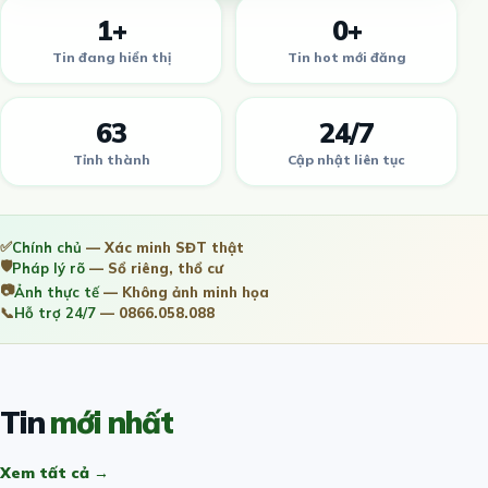
1+
0+
Tin đang hiển thị
Tin hot mới đăng
63
24/7
Tỉnh thành
Cập nhật liên tục
✅
Chính chủ
— Xác minh SĐT thật
🛡️
Pháp lý rõ
— Sổ riêng, thổ cư
📷
Ảnh thực tế
— Không ảnh minh họa
📞
Hỗ trợ 24/7
— 0866.058.088
Tin
mới nhất
Xem tất cả →