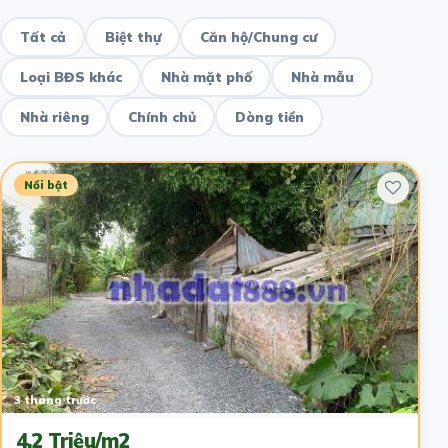
Tất cả
Biệt thự
Căn hộ/Chung cư
Loại BĐS khác
Nhà mặt phố
Nhà mẫu
Nhà riêng
Chính chủ
Dòng tiền
Nổi bật
3 tháng trước
4.2 Triệu/m2