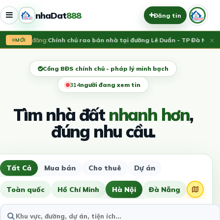
nhaDat
888
Đăng tin
×
Vừa đăng:
Chính chủ rao bán nhà tại đường Lê Duẩn - TP Đà Nẵng;
MỚI
Cổng BĐS chính chủ - pháp lý minh bạch
314
người đang xem tin
Tìm nhà đất
nhanh hơn
,
đúng nhu cầu.
Tất Cả
Mua bán
Cho thuê
Dự án
Toàn quốc
Hồ Chí Minh
Hà Nội
Đà Nẵng