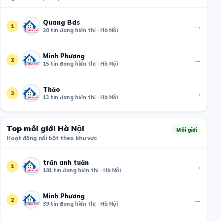
Quang Bds
→
1
20 tin đang hiển thị · Hà Nội
Minh Phương
→
2
15 tin đang hiển thị · Hà Nội
Thảo
→
3
13 tin đang hiển thị · Hà Nội
Top môi giới Hà Nội
Môi giới
Hoạt động nổi bật theo khu vực
trần anh tuấn
→
1
101 tin đang hiển thị · Hà Nội
Minh Phương
→
2
39 tin đang hiển thị · Hà Nội