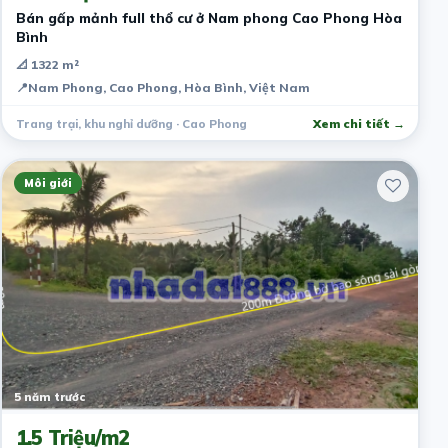
Bán gấp mảnh full thổ cư ở Nam phong Cao Phong Hòa
Bình
📐 1322 m²
📍
Nam Phong, Cao Phong, Hòa Bình, Việt Nam
Trang trại, khu nghỉ dưỡng · Cao Phong
Xem chi tiết →
Môi giới
5 năm trước
1.5 Triệu/m2