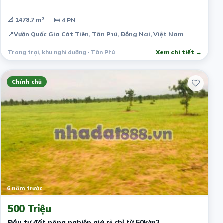
📐 1478.7 m²
🛏 4 PN
📍
Vườn Quốc Gia Cát Tiên, Tân Phú, Đồng Nai, Việt Nam
Trang trại, khu nghỉ dưỡng · Tân Phú
Xem chi tiết →
Chính chủ
6 năm trước
500 Triệu
Đầu tư đất nông nghiệp giá rẻ chỉ từ 50k/m2