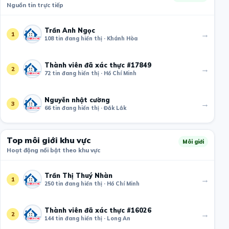
Nguồn tin trực tiếp
Trần Anh Ngọc
→
1
108 tin đang hiển thị · Khánh Hòa
Thành viên đã xác thực #17849
→
2
72 tin đang hiển thị · Hồ Chí Minh
Nguyễn nhật cường
→
3
66 tin đang hiển thị · Đắk Lắk
Top môi giới khu vực
Môi giới
Hoạt động nổi bật theo khu vực
Trần Thị Thuý Nhàn
→
1
250 tin đang hiển thị · Hồ Chí Minh
Thành viên đã xác thực #16026
→
2
144 tin đang hiển thị · Long An