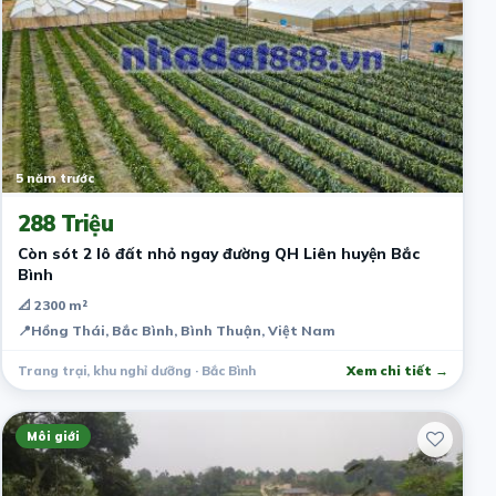
5 năm trước
288 Triệu
Còn sót 2 lô đất nhỏ ngay đường QH Liên huyện Bắc
Bình
📐 2300 m²
📍
Hồng Thái, Bắc Bình, Bình Thuận, Việt Nam
Trang trại, khu nghỉ dưỡng · Bắc Bình
Xem chi tiết →
Môi giới