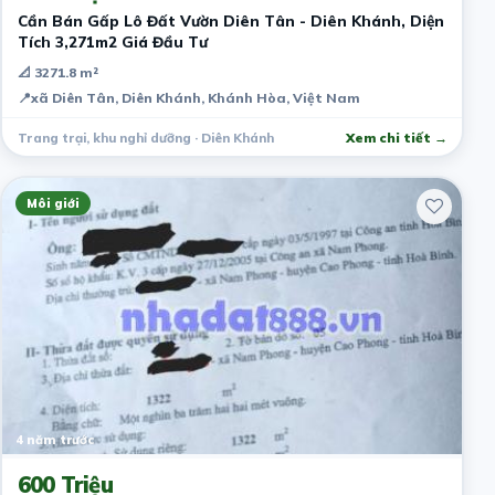
Cần Bán Gấp Lô Đất Vườn Diên Tân - Diên Khánh, Diện
Tích 3,271m2 Giá Đầu Tư
📐 3271.8 m²
📍
xã Diên Tân, Diên Khánh, Khánh Hòa, Việt Nam
Trang trại, khu nghỉ dưỡng · Diên Khánh
Xem chi tiết →
Môi giới
4 năm trước
600 Triệu