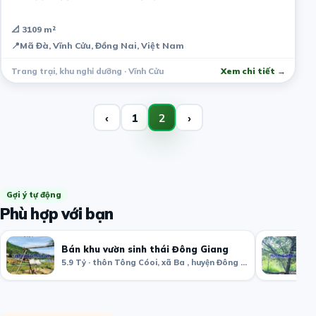
📐 3109 m²
📍
Mã Đà, Vĩnh Cửu, Đồng Nai, Việt Nam
Trang trại, khu nghỉ dưỡng · Vĩnh Cửu
Xem chi tiết →
‹
1
2
›
Gợi ý tự động
Phù hợp với bạn
Bán khu vườn sinh thái Đông Giang
5.9 Tỷ · thôn Tông Cóoi, xã Ba , huyện Đông Giang, Quảng Nam