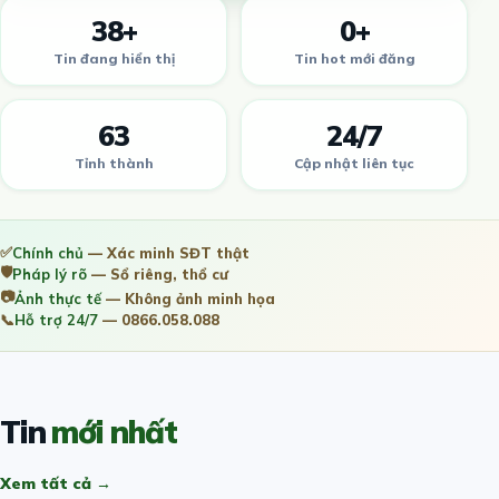
38+
0+
Tin đang hiển thị
Tin hot mới đăng
63
24/7
Tỉnh thành
Cập nhật liên tục
✅
Chính chủ
— Xác minh SĐT thật
🛡️
Pháp lý rõ
— Sổ riêng, thổ cư
📷
Ảnh thực tế
— Không ảnh minh họa
📞
Hỗ trợ 24/7
— 0866.058.088
Tin
mới nhất
Xem tất cả →