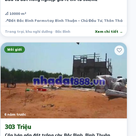
📐 10000 m²
📍
Đất Bắc Bình Farmstay Bình Thuận – Chủ Đầu Tư, Thôn Thái An, Ph
Trang trại, khu nghỉ dưỡng · Bắc Bình
Xem chi tiết →
Môi giới
6 năm trước
303 Triệu
Cần bán gấp đất trồng cây, Bắc Bình, Bình Thuận