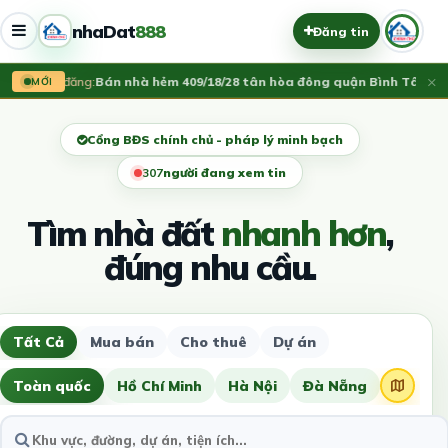
nhaDat
888
Đăng tin
×
Vừa đăng:
Bán nhà hẻm 409/18/28 tân hòa đông quận Bình Tân
3.75
MỚI
Cổng BĐS chính chủ - pháp lý minh bạch
309
người đang xem tin
Tìm nhà đất
nhanh hơn
,
đúng nhu cầu.
Tất Cả
Mua bán
Cho thuê
Dự án
Toàn quốc
Hồ Chí Minh
Hà Nội
Đà Nẵng