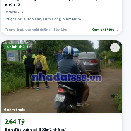
phân lô
📐 1626 m²
📍
Lộc Châu, Bảo Lộc, Lâm Đồng, Việt Nam
Trang trại, khu nghỉ dưỡng · Bảo Lộc
Xem chi tiết →
Chính chủ
6 năm trước
2.64 Tỷ
Bán đất vườn có 300m2 thổ cư