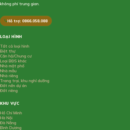
không phí trung gian.
Hỗ trợ: 0866.058.088
LOẠI HÌNH
Tất cả loại hình
Biệt thự
Căn hộ/Chung cư
Loại BĐS khác
Nhà mặt phố
Nhà mẫu
Nhà riêng
Trang trại, khu nghỉ dưỡng
Đất nền dự án
Đất riêng
KHU VỰC
Hồ Chí Minh
Hà Nội
Đà Nẵng
Bình Dương