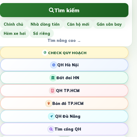
Tìm kiếm
Chính chủ
Nhà dòng tiền
Căn hộ mới
Gần sân bay
Hẻm xe hơi
Sổ riêng
Tìm nâng cao →
CHECK QUY HOẠCH
QH Hà Nội
Đất đai HN
QH TP.HCM
Bản đồ TP.HCM
QH Đà Nẵng
Tìm cổng QH