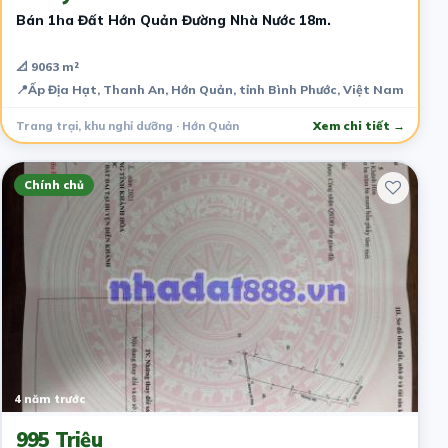
Bán 1ha Đất Hớn Quản Đường Nhà Nước 18m.
📐 9063 m²
📍
Ấp Địa Hạt, Thanh An, Hớn Quản, tỉnh Bình Phước, Việt Nam
Trang trại, khu nghỉ dưỡng · Hớn Quản
Xem chi tiết →
Chính chủ
4 năm trước
995 Triệu