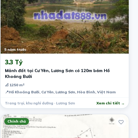
5 năm trước
3.3 Tỷ
Mảnh đất tại Cư Yên, Lương Sơn có 120m bám Hồ
Khoáng Bưởi
📐 1250 m²
📍
Hồ Khoáng Bưởi, Cư Yên, Lương Sơn, Hòa Bình, Việt Nam
Trang trại, khu nghỉ dưỡng · Lương Sơn
Xem chi tiết →
Chính chủ