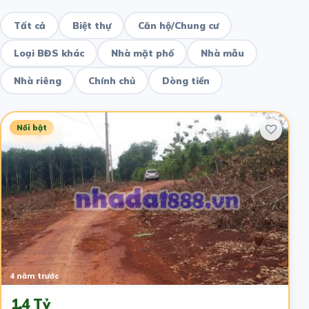
Tất cả
Biệt thự
Căn hộ/Chung cư
Loại BĐS khác
Nhà mặt phố
Nhà mẫu
Nhà riêng
Chính chủ
Dòng tiền
Nổi bật
4 năm trước
1.4 Tỷ