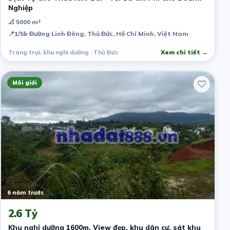
Nghiệp
📐 5000 m²
📍
1/5b Đường Linh Đông, Thủ Đức, Hồ Chí Minh, Việt Nam
Trang trại, khu nghỉ dưỡng · Thủ Đức
Xem chi tiết →
Môi giới
6 năm trước
2.6 Tỷ
Khu nghỉ dưỡng 1600m, View đẹp, khu dân cư, sát khu