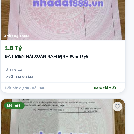
3 tháng trước
1.8 Tỷ
ĐẤT BIỂN HẢI XUÂN NAM ĐỊNH 90m 1ty8
📐 180 m²
📍
XÃ HẢI XUÂN
Đất nền dự án · Hải Hậu
Xem chi tiết →
Môi giới