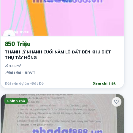
6 tháng trước
850 Triệu
THANH LÝ NHANH CUỐI NĂM LÔ ĐẤT BÊN KHU BIỆT
THỰ TÂY HỒNG
📐 135 m²
📍
Đất Đỏ - BRVT
Đất nền dự án · Đất Đỏ
Xem chi tiết →
Chính chủ