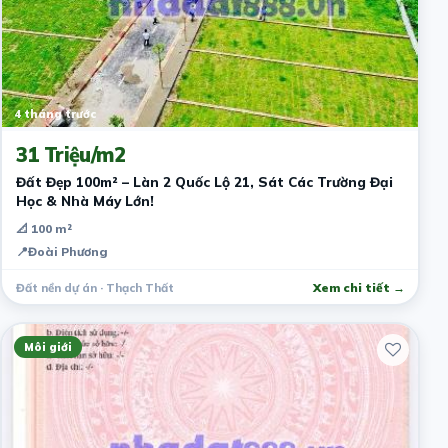
4 tháng trước
31 Triệu/m2
Đất Đẹp 100m² – Làn 2 Quốc Lộ 21, Sát Các Trường Đại
Học & Nhà Máy Lớn!
📐 100 m²
📍
Đoài Phương
Đất nền dự án · Thạch Thất
Xem chi tiết →
Môi giới