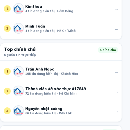
Kimthoa
→
2
4 tin đang hiển thị · Lâm Đồng
Minh Tuấn
→
3
4 tin đang hiển thị · Hồ Chí Minh
Top chính chủ
Chính chủ
Nguồn tin trực tiếp
Trần Anh Ngọc
→
1
108 tin đang hiển thị · Khánh Hòa
Thành viên đã xác thực #17849
→
2
72 tin đang hiển thị · Hồ Chí Minh
Nguyễn nhật cường
→
3
66 tin đang hiển thị · Đắk Lắk