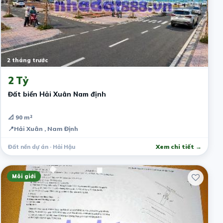
2 tháng trước
2 Tỷ
Đất biển Hải Xuân Nam định
📐 90 m²
📍
Hải Xuân , Nam Định
Đất nền dự án · Hải Hậu
Xem chi tiết →
Môi giới