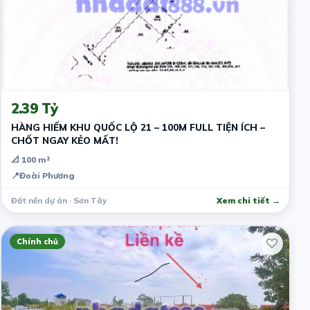
4 tháng trước
2.39 Tỷ
HÀNG HIẾM KHU QUỐC LỘ 21 – 100M FULL TIỆN ÍCH –
CHỐT NGAY KẺO MẤT!
📐 100 m²
📍
Đoài Phương
Đất nền dự án · Sơn Tây
Xem chi tiết →
Chính chủ