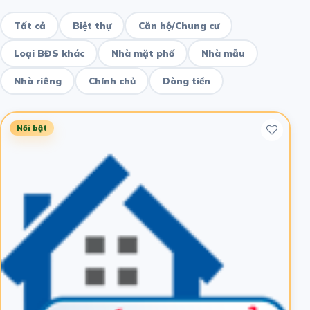
Tất cả
Biệt thự
Căn hộ/Chung cư
Loại BĐS khác
Nhà mặt phố
Nhà mẫu
Nhà riêng
Chính chủ
Dòng tiền
Nổi bật