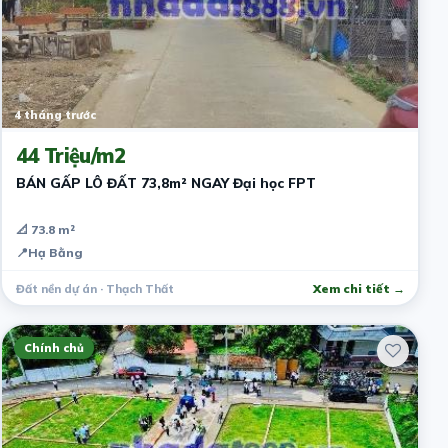
4 tháng trước
44 Triệu/m2
BÁN GẤP LÔ ĐẤT 73,8m² NGAY Đại học FPT
📐 73.8 m²
📍
Hạ Bằng
Đất nền dự án · Thạch Thất
Xem chi tiết →
Chính chủ