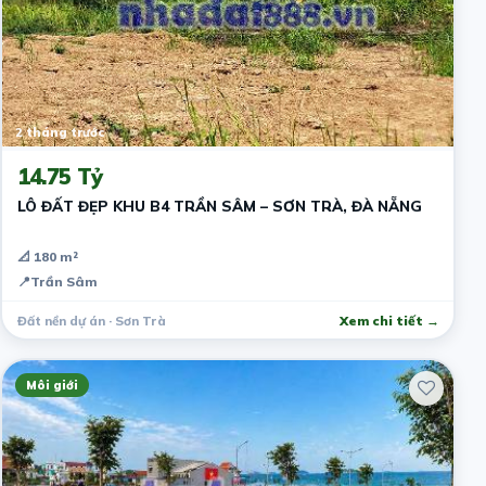
2 tháng trước
14.75 Tỷ
LÔ ĐẤT ĐẸP KHU B4 TRẦN SÂM – SƠN TRÀ, ĐÀ NẴNG
📐 180 m²
📍
Trần Sâm
Đất nền dự án · Sơn Trà
Xem chi tiết →
Môi giới