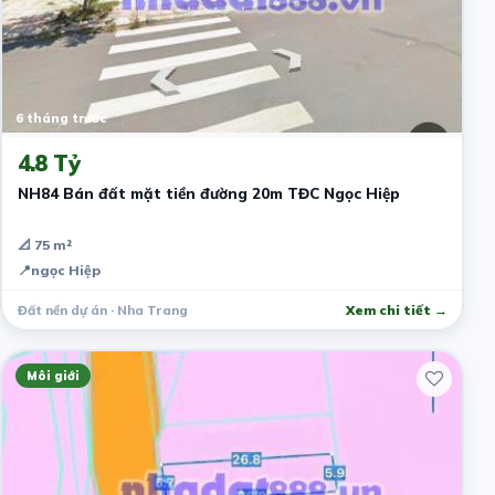
6 tháng trước
4.8 Tỷ
NH84 Bán đất mặt tiền đường 20m TĐC Ngọc Hiệp
📐 75 m²
📍
ngọc Hiệp
Đất nền dự án · Nha Trang
Xem chi tiết →
Môi giới