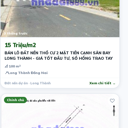
3 tháng trước
15 Triệu/m2
BÁN LÔ ĐẤT NỀN THỔ CƯ 2 MẶT TIỀN CẠNH SÂN BAY
LONG THÀNH - GIÁ TỐT ĐẦU TƯ, SỔ HỒNG TRAO TAY
📐 100 m²
📍
Long Thành Đồng Nai
Đất nền dự án · Long Thành
Xem chi tiết →
Chính chủ