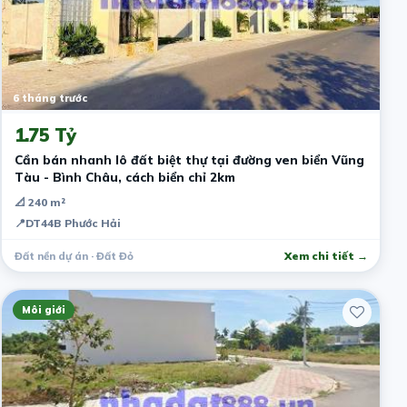
6 tháng trước
1.75 Tỷ
Cần bán nhanh lô đất biệt thự tại đường ven biển Vũng
Tàu - Bình Châu, cách biển chỉ 2km
📐 240 m²
📍
DT44B Phước Hải
Đất nền dự án · Đất Đỏ
Xem chi tiết →
Môi giới