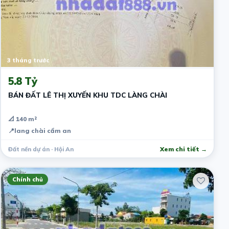
3 tháng trước
5.8 Tỷ
BÁN ĐẤT LÊ THỊ XUYẾN KHU TDC LÀNG CHÀI
📐 140 m²
📍
lang chài cẩm an
Đất nền dự án · Hội An
Xem chi tiết →
Chính chủ