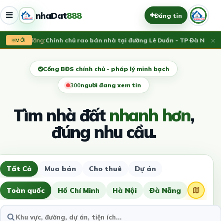
nhaDat
888
Đăng tin
×
Vừa đăng:
Chính chủ rao bán nhà tại đường Lê Duẩn - TP Đà Nẵng; D
MỚI
Cổng BĐS chính chủ - pháp lý minh bạch
302
người đang xem tin
Tìm nhà đất
nhanh hơn
,
đúng nhu cầu.
Tất Cả
Mua bán
Cho thuê
Dự án
Toàn quốc
Hồ Chí Minh
Hà Nội
Đà Nẵng