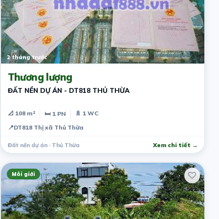
2 tháng trước
Thương lượng
ĐẤT NỀN DỰ ÁN - DT818 THỦ THỪA
📐 108 m²
🚿 1 WC
🛏 1 PN
📍
DT818 Thị xã Thủ Thừa
Đất nền dự án · Thủ Thừa
Xem chi tiết →
Môi giới