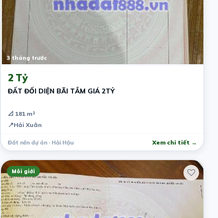
3 tháng trước
2 Tỷ
ĐẤT ĐỐI DIỆN BÃI TẮM GIÁ 2TỶ
📐 181 m²
📍
Hải Xuân
Đất nền dự án · Hải Hậu
Xem chi tiết →
Môi giới