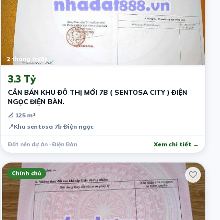
2 tháng trước
3.3 Tỷ
CẦN BÁN KHU ĐÔ THỊ MỚI 7B ( SENTOSA CITY ) ĐIỆN
NGỌC ĐIỆN BÀN.
📐 125 m²
📍
Khu sentosa 7b Điện ngọc
Đất nền dự án · Điện Bàn
Xem chi tiết →
Chính chủ