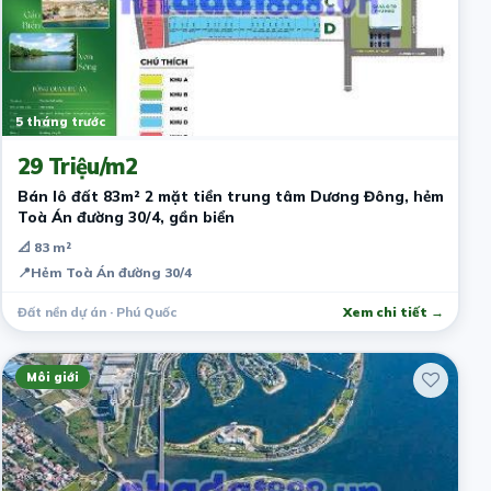
5 tháng trước
29 Triệu/m2
Bán lô đất 83m² 2 mặt tiền trung tâm Dương Đông, hẻm
Toà Án đường 30/4, gần biển
📐 83 m²
📍
Hẻm Toà Án đường 30/4
Đất nền dự án · Phú Quốc
Xem chi tiết →
Môi giới