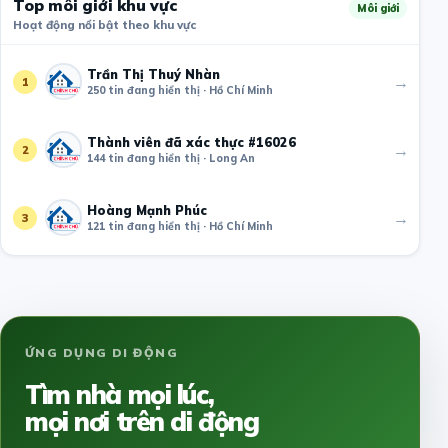
Top môi giới khu vực
Môi giới
Hoạt động nổi bật theo khu vực
Trần Thị Thuý Nhàn
→
1
250 tin đang hiển thị · Hồ Chí Minh
Thành viên đã xác thực #16026
→
2
144 tin đang hiển thị · Long An
Hoàng Mạnh Phúc
→
3
121 tin đang hiển thị · Hồ Chí Minh
ỨNG DỤNG DI ĐỘNG
Tìm nhà mọi lúc,
mọi nơi trên di động