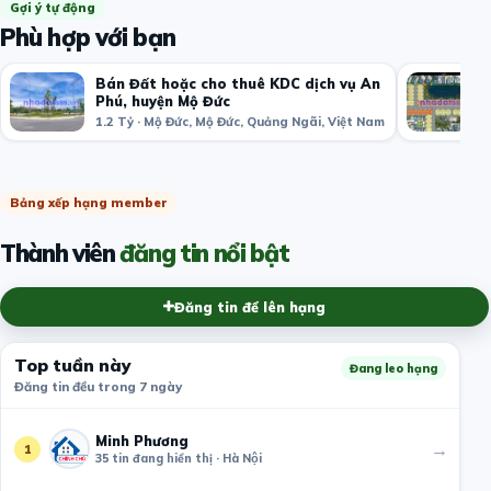
Gợi ý tự động
Phù hợp với bạn
Bán Đất hoặc cho thuê KDC dịch vụ An
Phú, huyện Mộ Đức
1.2 Tỷ · Mộ Đức, Mộ Đức, Quảng Ngãi, Việt Nam
Bảng xếp hạng member
Thành viên
đăng tin nổi bật
Đăng tin để lên hạng
Top tuần này
Đang leo hạng
Đăng tin đều trong 7 ngày
Minh Phương
→
1
35 tin đang hiển thị · Hà Nội