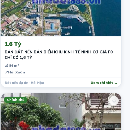
5 tháng trước
1.6 Tỷ
BÁN ĐẤT NỀN BÁN BIỂN KHU KINH TẾ NINH CƠ GIÁ F0
CHỈ CÓ 1,6 TỶ
📐 84 m²
📍
Hải Xuân
Đất nền dự án · Hải Hậu
Xem chi tiết →
Chính chủ