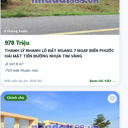
6 tháng trước
978 Triệu
THANH LÝ NHANH LÔ ĐẤT NGANG 7 NGAY BIỂN PHƯỚC
HẢI MẶT TIỀN ĐƯỜNG NHỰA TIM VÀNG
📐 147.8 m²
📍
DT44B Phước Hải
Đất nền dự án · Đất Đỏ
Xem chi tiết →
Chính chủ