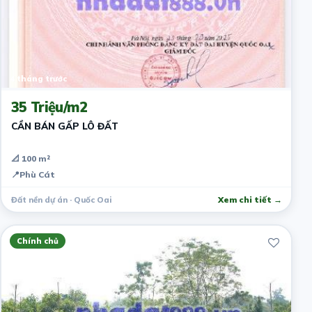
4 tháng trước
35 Triệu/m2
CẦN BÁN GẤP LÔ ĐẤT
📐 100 m²
📍
Phù Cát
Đất nền dự án · Quốc Oai
Xem chi tiết →
Chính chủ