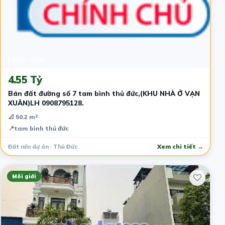
1 ngày trước
4.55 Tỷ
Bán đất đường số 7 tam bình thủ đức,(KHU NHÀ Ở VẠN
XUÂN)LH 0908795128.
📐 50.2 m²
📍
tam bình thủ đức
Đất nền dự án · Thủ Đức
Xem chi tiết →
Môi giới