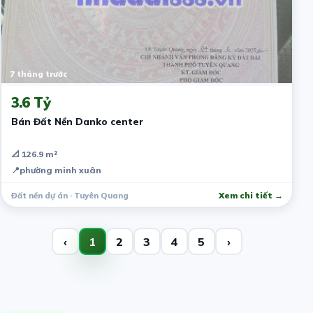
7 tháng trước
3.6 Tỷ
Bán Đất Nền Danko center
📐 126.9 m²
📍
phường minh xuân
Đất nền dự án · Tuyên Quang
Xem chi tiết →
‹
1
2
3
4
5
›