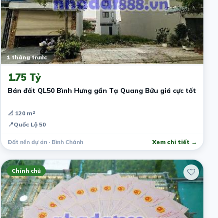
1 tháng trước
1.75 Tỷ
Bán đất QL50 Bình Hưng gần Tạ Quang Bửu giá cực tốt
📐 120 m²
📍
Quốc Lộ 50
Đất nền dự án · Bình Chánh
Xem chi tiết →
Chính chủ