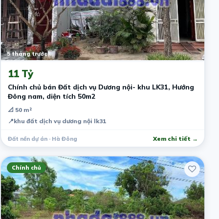
5 tháng trước
11 Tỷ
Chính chủ bán Đất dịch vụ Dương nội- khu LK31, Hướng
Đông nam, diện tích 50m2
📐 50 m²
📍
khu đất dịch vụ dương nội lk31
Đất nền dự án · Hà Đông
Xem chi tiết →
Chính chủ