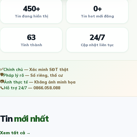
450+
0+
Tin đang hiển thị
Tin hot mới đăng
63
24/7
Tỉnh thành
Cập nhật liên tục
✅
Chính chủ
— Xác minh SĐT thật
🛡️
Pháp lý rõ
— Sổ riêng, thổ cư
📷
Ảnh thực tế
— Không ảnh minh họa
📞
Hỗ trợ 24/7
— 0866.058.088
Tin
mới nhất
Xem tất cả →