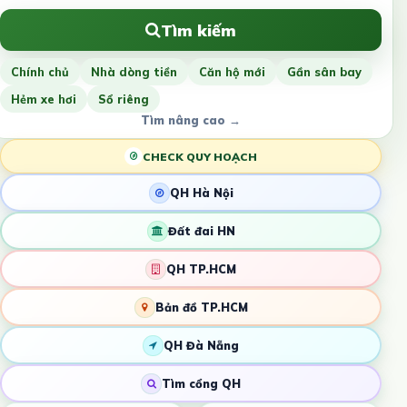
Tìm kiếm
Chính chủ
Nhà dòng tiền
Căn hộ mới
Gần sân bay
Hẻm xe hơi
Sổ riêng
Tìm nâng cao →
CHECK QUY HOẠCH
QH Hà Nội
Đất đai HN
QH TP.HCM
Bản đồ TP.HCM
QH Đà Nẵng
Tìm cổng QH