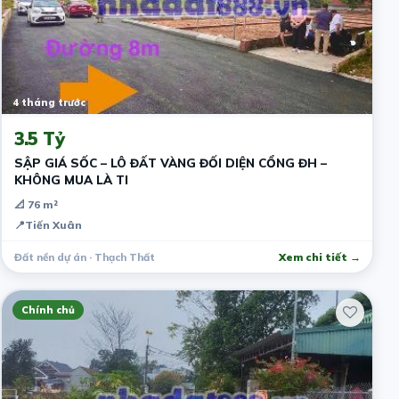
4 tháng trước
3.5 Tỷ
SẬP GIÁ SỐC – LÔ ĐẤT VÀNG ĐỐI DIỆN CỔNG ĐH –
KHÔNG MUA LÀ TI
📐 76 m²
📍
Tiến Xuân
Đất nền dự án · Thạch Thất
Xem chi tiết →
Chính chủ