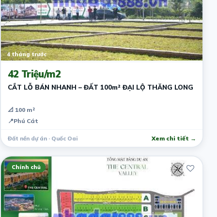
4 tháng trước
42 Triệu/m2
CẮT LỖ BÁN NHANH – ĐẤT 100m² ĐẠI LỘ THĂNG LONG
📐 100 m²
📍
Phú Cát
Đất nền dự án · Quốc Oai
Xem chi tiết →
Chính chủ