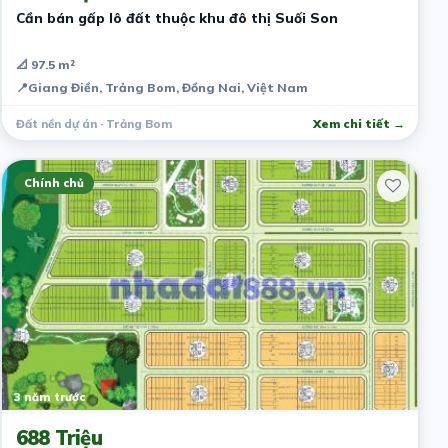
Cần bán gấp lô đất thuộc khu đô thị Suối Son
📐 97.5 m²
📍
Giang Điền, Trảng Bom, Đồng Nai, Việt Nam
Đất nền dự án · Trảng Bom
Xem chi tiết →
Chính chủ
3 năm trước
688 Triệu