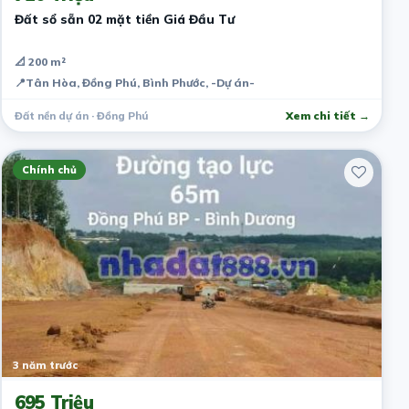
Đất sổ sẵn 02 mặt tiền Giá Đầu Tư
📐 200 m²
📍
Tân Hòa, Đồng Phú, Bình Phước, -Dự án-
Đất nền dự án · Đồng Phú
Xem chi tiết →
Chính chủ
3 năm trước
695 Triệu