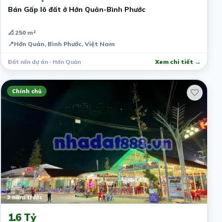
Bán Gấp lô đất ở Hớn Quản-Bình Phước
📐 250 m²
📍
Hớn Quản, Bình Phước, Việt Nam
Đất nền dự án · Hớn Quản
Xem chi tiết →
Chính chủ
3 năm trước
1.6 Tỷ