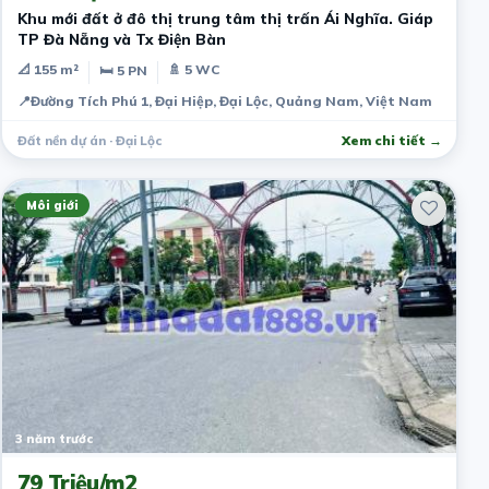
Khu mới đất ở đô thị trung tâm thị trấn Ái Nghĩa. Giáp
TP Đà Nẵng và Tx Điện Bàn
📐 155 m²
🚿 5 WC
🛏 5 PN
📍
Đường Tích Phú 1, Đại Hiệp, Đại Lộc, Quảng Nam, Việt Nam
Đất nền dự án · Đại Lộc
Xem chi tiết →
Môi giới
3 năm trước
79 Triệu/m2