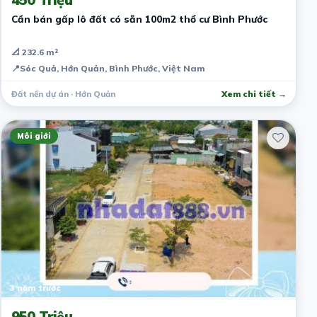
Cần bán gấp lô đất có sẵn 100m2 thổ cư Bình Phước
📐 232.6 m²
📍
Sóc Quả, Hớn Quản, Bình Phước, Việt Nam
Đất nền dự án · Hớn Quản
Xem chi tiết →
Môi giới
3 năm trước
950 Triệu