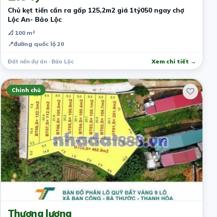
Chủ kẹt tiền cần ra gấp 125,2m2 giá 1tỷ050 ngay chợ
Lộc An- Bảo Lộc
📐 100 m²
📍
đường quốc lộ 20
Đất nền dự án · Bảo Lộc
Xem chi tiết →
Chính chủ
3 năm trước
Thương lượng