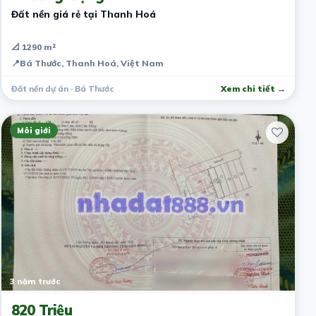
Đất nền giá rẻ tại Thanh Hoá
📐 1290 m²
📍
Bá Thước, Thanh Hoá, Việt Nam
Đất nền dự án · Bá Thước
Xem chi tiết →
Môi giới
3 năm trước
820 Triệu