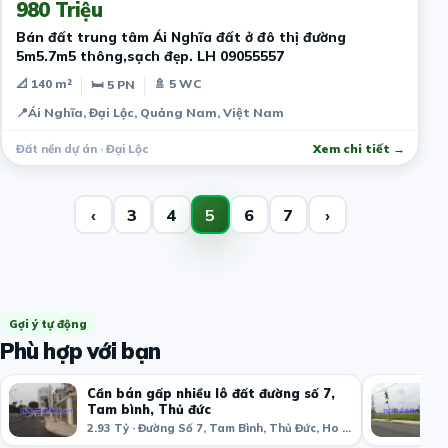
980 Triệu
Bán đất trung tâm Ái Nghĩa đất ở đô thị đường
5m5.7m5 thông,sạch đẹp. LH 09055557
📐 140 m²
🚿 5 WC
🛏 5 PN
📍
Ái Nghĩa, Đại Lộc, Quảng Nam, Việt Nam
Đất nền dự án · Đại Lộc
Xem chi tiết →
‹
3
4
5
6
7
›
Gợi ý tự động
Phù hợp với bạn
Cần bán gấp nhiều lô đất đường số 7,
Tam bình, Thủ đức
2.93 Tỷ · Đường Số 7, Tam Bình, Thủ Đức, Ho Chi Minh City, Vietnam