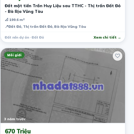
Đất mặt tiền Trần Huy Liệu sau TTHC - Thị trấn Đất Đỏ
- Bà Rịa Vũng Tàu
📐 199.6 m²
📍
Đất Đỏ, Thị trấn Đất Đỏ, Bà Rịa Vũng Tàu
Đất nền dự án · Đất Đỏ
Xem chi tiết →
Môi giới
3 năm trước
670 Triệu