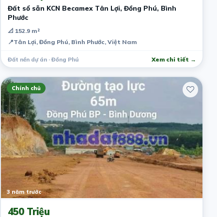
Đất sổ sẵn KCN Becamex Tân Lợi, Đồng Phú, Bình
Phước
📐 152.9 m²
📍
Tân Lợi, Đồng Phú, Bình Phước, Việt Nam
Đất nền dự án · Đồng Phú
Xem chi tiết →
Chính chủ
3 năm trước
450 Triệu