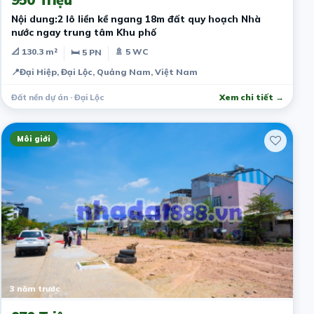
Nội dung:2 lô liền kề ngang 18m đất quy hoạch Nhà
nước ngay trung tâm Khu phố
📐 130.3 m²
🚿 5 WC
🛏 5 PN
📍
Đại Hiệp, Đại Lộc, Quảng Nam, Việt Nam
Đất nền dự án · Đại Lộc
Xem chi tiết →
Môi giới
3 năm trước