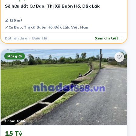
Sở hữu đất Cư Bao, Thị Xã Buôn Hồ, Dăk Lăk
📐 125 m²
📍
Cư Bao, Thị xã Buôn Hồ, Đắk Lắk, Việt Nam
Đất nền dự án · Buôn Hồ
Xem chi tiết →
Môi giới
3 năm trước
1.5 Tỷ