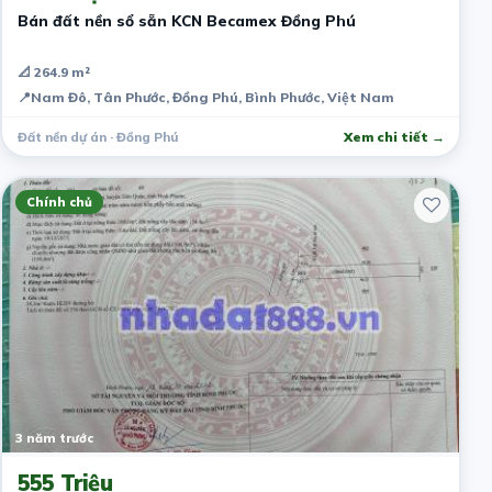
Bán đất nền sổ sẵn KCN Becamex Đồng Phú
📐 264.9 m²
📍
Nam Đô, Tân Phước, Đồng Phú, Bình Phước, Việt Nam
Đất nền dự án · Đồng Phú
Xem chi tiết →
Chính chủ
3 năm trước
555 Triệu