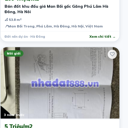
Bán đất khu đấu giá Man Bồi gốc Găng Phú Lãm Hà
Đông, Hà Nôi
📐 53.8 m²
📍
Man Bồi Trong, Phú Lãm, Hà Đông, Hà Nội, Việt Nam
Đất nền dự án · Hà Đông
Xem chi tiết →
Môi giới
3 năm trước
5 Triệu/m2