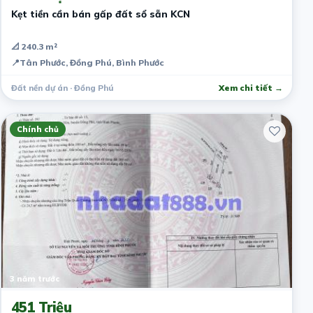
Kẹt tiền cần bán gấp đất sổ sẵn KCN
📐 240.3 m²
📍
Tân Phước, Đồng Phú, Bình Phước
Đất nền dự án · Đồng Phú
Xem chi tiết →
Chính chủ
3 năm trước
451 Triệu