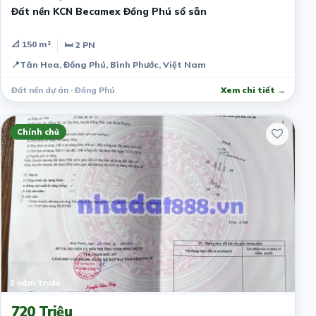
Đất nền KCN Becamex Đồng Phú sổ sẵn
📐 150 m²
🛏 2 PN
📍
Tân Hoa, Đồng Phú, Bình Phước, Việt Nam
Đất nền dự án · Đồng Phú
Xem chi tiết →
Chính chủ
3 năm trước
720 Triệu