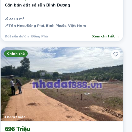
Cần bán đất sổ sẵn Bình Dương
📐 227.1 m²
📍
Tân Hoa, Đồng Phú, Bình Phước, Việt Nam
Đất nền dự án · Đồng Phú
Xem chi tiết →
Chính chủ
3 năm trước
696 Triệu