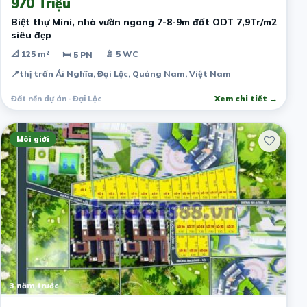
970 Triệu
Biệt thự Mini, nhà vườn ngang 7-8-9m đất ODT 7,9Tr/m2
siêu đẹp
📐 125 m²
🚿 5 WC
🛏 5 PN
📍
thị trấn Ái Nghĩa, Đại Lộc, Quảng Nam, Việt Nam
Đất nền dự án · Đại Lộc
Xem chi tiết →
Môi giới
3 năm trước