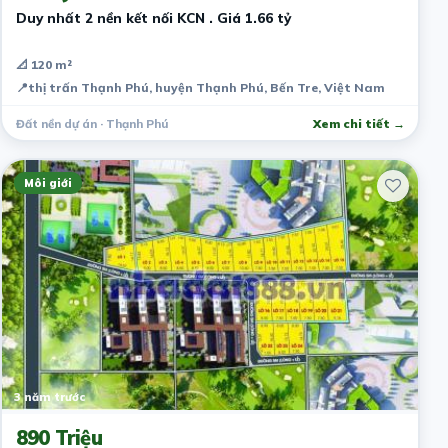
Duy nhất 2 nền kết nối KCN . Giá 1.66 tỷ
📐 120 m²
📍
thị trấn Thạnh Phú, huyện Thạnh Phú, Bến Tre, Việt Nam
Đất nền dự án · Thạnh Phú
Xem chi tiết →
Môi giới
3 năm trước
890 Triệu