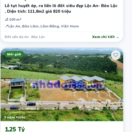
Lỗ tụt huyết áp, ra liền lô đất siêu đẹp Lộc An- Bảo Lộc
. Diện tích: 111,8m2 giá 820 triệu
📐 100 m²
📍
Lộc An, Bảo Lâm, Lâm Đồng, Việt Nam
Đất nền dự án · Bảo Lộc
Xem chi tiết →
Môi giới
3 năm trước
1.25 Tỷ