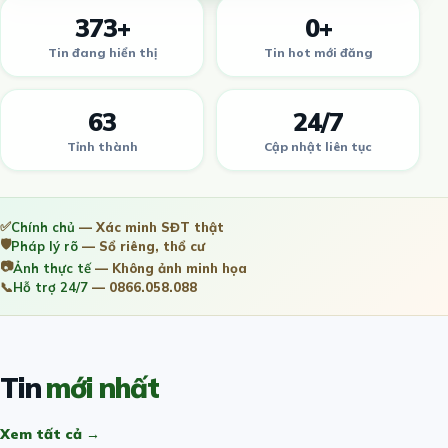
373+
0+
Tin đang hiển thị
Tin hot mới đăng
63
24/7
Tỉnh thành
Cập nhật liên tục
✅
Chính chủ
— Xác minh SĐT thật
🛡️
Pháp lý rõ
— Sổ riêng, thổ cư
📷
Ảnh thực tế
— Không ảnh minh họa
📞
Hỗ trợ 24/7
— 0866.058.088
Tin
mới nhất
Xem tất cả →