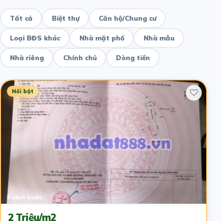
Tất cả
Biệt thự
Căn hộ/Chung cư
Loại BĐS khác
Nhà mặt phố
Nhà mẫu
Nhà riêng
Chính chủ
Dòng tiền
Nổi bật
3 năm trước
2 Triệu/m2