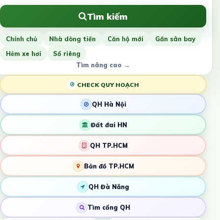
Tìm kiếm
Chính chủ
Nhà dòng tiền
Căn hộ mới
Gần sân bay
Hẻm xe hơi
Sổ riêng
Tìm nâng cao →
CHECK QUY HOẠCH
QH Hà Nội
Đất đai HN
QH TP.HCM
Bản đồ TP.HCM
QH Đà Nẵng
Tìm cổng QH