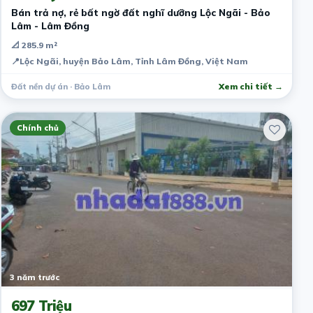
Bán trả nợ, rẻ bất ngờ đất nghĩ dưỡng Lộc Ngãi - Bảo
Lâm - Lâm Đồng
📐 285.9 m²
📍
Lộc Ngãi, huyện Bảo Lâm, Tỉnh Lâm Đồng, Việt Nam
Đất nền dự án · Bảo Lâm
Xem chi tiết →
Chính chủ
3 năm trước
697 Triệu