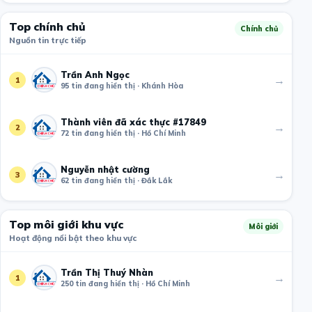
Top chính chủ
Chính chủ
Nguồn tin trực tiếp
Trần Anh Ngọc
→
1
95 tin đang hiển thị · Khánh Hòa
Thành viên đã xác thực #17849
→
2
72 tin đang hiển thị · Hồ Chí Minh
Nguyễn nhật cường
→
3
62 tin đang hiển thị · Đắk Lắk
Top môi giới khu vực
Môi giới
Hoạt động nổi bật theo khu vực
Trần Thị Thuý Nhàn
→
1
250 tin đang hiển thị · Hồ Chí Minh