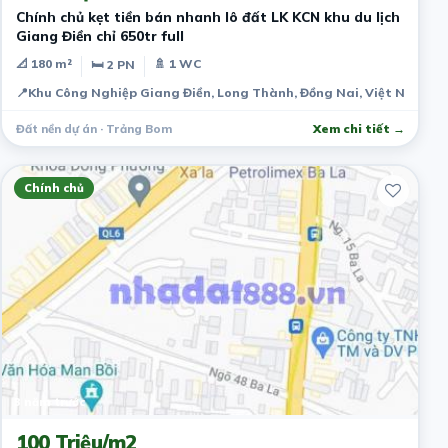
Chính chủ kẹt tiền bán nhanh lô đất LK KCN khu du lịch
Giang Điền chỉ 650tr full
📐 180 m²
🚿 1 WC
🛏 2 PN
📍
Khu Công Nghiệp Giang Điền, Long Thành, Đồng Nai, Việt Nam
Đất nền dự án · Trảng Bom
Xem chi tiết →
Chính chủ
3 năm trước
100 Triệu/m2