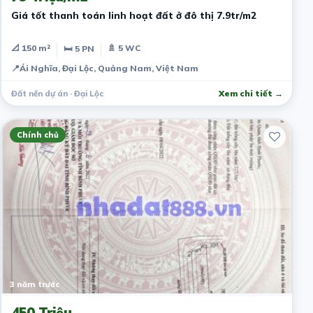
Giá tốt thanh toán linh hoạt đất ở đô thị 7.9tr/m2
📐 150 m²
🚿 5 WC
🛏 5 PN
📍
Ái Nghĩa, Đại Lộc, Quảng Nam, Việt Nam
Đất nền dự án · Đại Lộc
Xem chi tiết →
Chính chủ
3 năm trước
450 Triệu