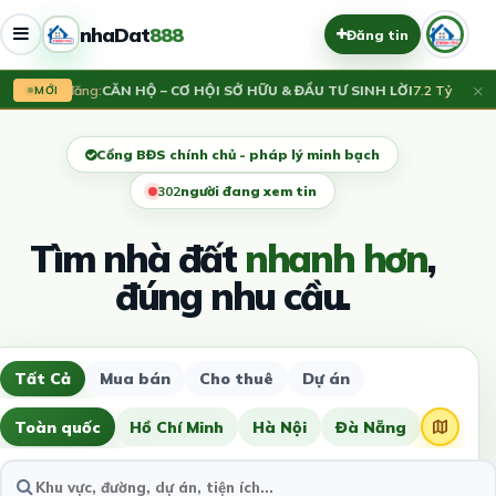
nhaDat
888
Đăng tin
×
Vừa đăng:
CĂN HỘ – CƠ HỘI SỞ HỮU & ĐẦU TƯ SINH LỜI
7.2 Tỷ
Vừ
MỚI
Cổng BĐS chính chủ - pháp lý minh bạch
300
người đang xem tin
Tìm nhà đất
nhanh hơn
,
đúng nhu cầu.
Tất Cả
Mua bán
Cho thuê
Dự án
Toàn quốc
Hồ Chí Minh
Hà Nội
Đà Nẵng