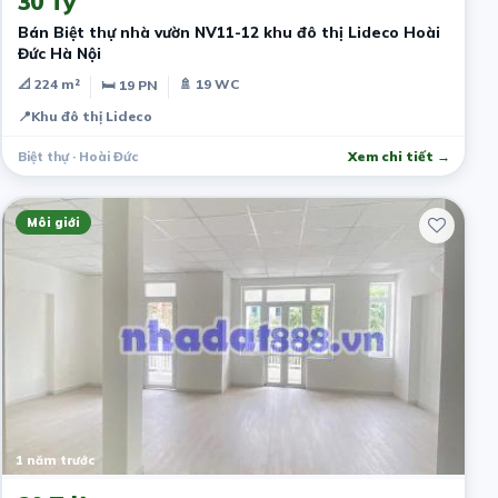
30 Tỷ
Bán Biệt thự nhà vườn NV11-12 khu đô thị Lideco Hoài
Đức Hà Nội
📐 224 m²
🚿 19 WC
🛏 19 PN
📍
Khu đô thị Lideco
Biệt thự · Hoài Đức
Xem chi tiết →
Môi giới
1 năm trước