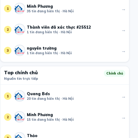
Minh Phương
→
1
35 tin đang hiển thị · Hà Nội
Thành viên đã xác thực #25512
→
2
1 tin đang hiển thị · Hà Nội
nguyễn trường
→
3
1 tin đang hiển thị · Hà Nội
Top chính chủ
Chính chủ
Nguồn tin trực tiếp
Quang Bds
→
1
20 tin đang hiển thị · Hà Nội
Minh Phương
→
2
15 tin đang hiển thị · Hà Nội
Thảo
→
3