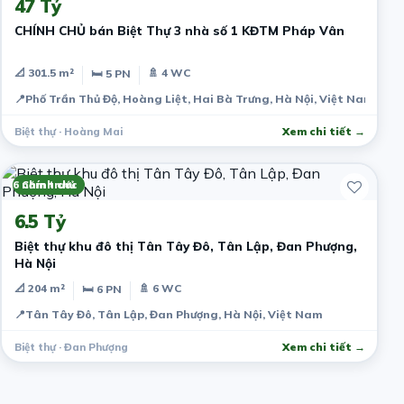
47 Tỷ
CHÍNH CHỦ bán Biệt Thự 3 nhà số 1 KĐTM Pháp Vân
📐 301.5 m²
🚿 4 WC
🛏 5 PN
📍
Phố Trần Thủ Độ, Hoàng Liệt, Hai Bà Trưng, Hà Nội, Việt Nam
Biệt thự · Hoàng Mai
Xem chi tiết →
6 năm trước
Chính chủ
6.5 Tỷ
Biệt thự khu đô thị Tân Tây Đô, Tân Lập, Đan Phượng,
Hà Nội
📐 204 m²
🚿 6 WC
🛏 6 PN
📍
Tân Tây Đô, Tân Lập, Đan Phượng, Hà Nội, Việt Nam
Biệt thự · Đan Phượng
Xem chi tiết →