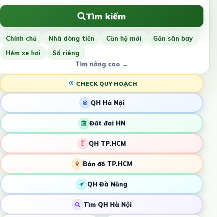
Tìm kiếm
Chính chủ
Nhà dòng tiền
Căn hộ mới
Gần sân bay
Hẻm xe hơi
Sổ riêng
Tìm nâng cao →
CHECK QUY HOẠCH
QH Hà Nội
Đất đai HN
QH TP.HCM
Bản đồ TP.HCM
QH Đà Nẵng
Tìm QH Hà Nội