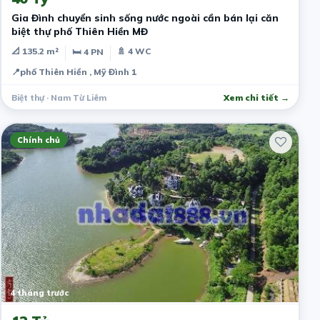
Gia Đình chuyển sinh sống nước ngoài cần bán lại căn
biệt thự phố Thiên Hiền MĐ
📐 135.2 m²
🚿 4 WC
🛏 4 PN
📍
phố Thiên Hiền , Mỹ Đình 1
Biệt thự · Nam Từ Liêm
Xem chi tiết →
Chính chủ
4 tháng trước