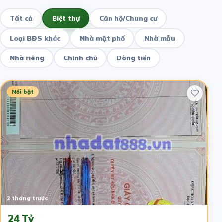
Tất cả
Biệt thự
Căn hộ/Chung cư
Loại BĐS khác
Nhà mặt phố
Nhà mẫu
Nhà riêng
Chính chủ
Dòng tiền
Nổi bật
2 tháng trước
24 Tỷ