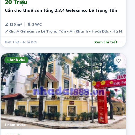
20 Triệu
Cần cho thuê sàn tầng 2,3,4 Geleximco Lê Trọng Tấn
📐 120 m²
🚿 3 WC
📍
Khu A Geleximco Lê Trọng Tấn - An Khánh - Hoài Đức - Hà Nội
Biệt thự · Hoài Đức
Xem chi tiết →
Chính chủ
4 năm trước