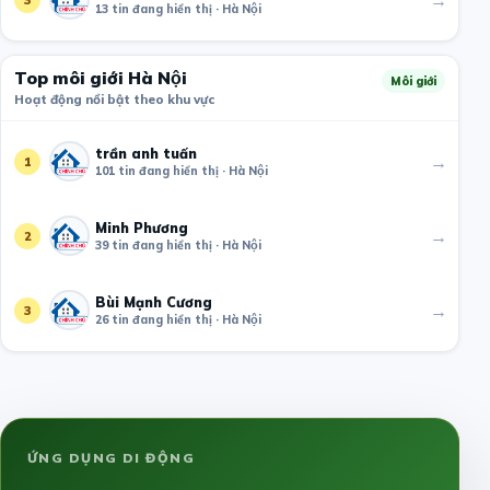
13 tin đang hiển thị · Hà Nội
Top môi giới Hà Nội
Môi giới
Hoạt động nổi bật theo khu vực
trần anh tuấn
→
1
101 tin đang hiển thị · Hà Nội
Minh Phương
→
2
39 tin đang hiển thị · Hà Nội
Bùi Mạnh Cương
→
3
26 tin đang hiển thị · Hà Nội
ỨNG DỤNG DI ĐỘNG