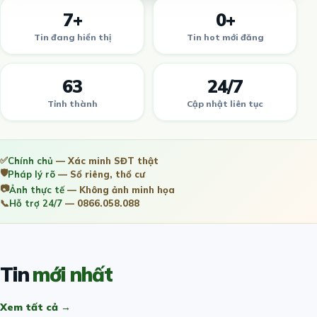
7+
0+
Tin đang hiển thị
Tin hot mới đăng
63
24/7
Tỉnh thành
Cập nhật liên tục
✅
Chính chủ
— Xác minh SĐT thật
🛡️
Pháp lý rõ
— Sổ riêng, thổ cư
📷
Ảnh thực tế
— Không ảnh minh họa
📞
Hỗ trợ 24/7
— 0866.058.088
Tin
mới nhất
Xem tất cả →