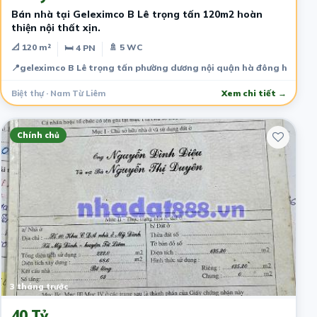
Bán nhà tại Geleximco B Lê trọng tấn 120m2 hoàn
thiện nội thất xịn.
📐 120 m²
🚿 5 WC
🛏 4 PN
📍
geleximco B Lê trọng tấn phường dương nội quận hà đông hà nội
Biệt thự · Nam Từ Liêm
Xem chi tiết →
Chính chủ
3 tháng trước
40 Tỷ