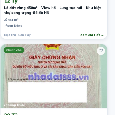
12 Tỷ
Lô đất vàng 450m² – View hồ – Lưng tựa núi – Khu biệt
thự sang trọng-Sổ đỏ HN
📐 451 m²
📍
Sơn Đông
Biệt thự · Sơn Tây
Xem chi tiết →
Chính chủ
7 tháng trước