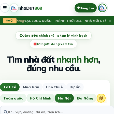
nhaDat
888
Đăng tin
×
Vừa đăng:
LẠC LONG QUÂN – P.BÌNH THỚI Q11 – NHÀ MỚI 6 TẦNG – 
MỚI
Cổng BĐS chính chủ - pháp lý minh bạch
323
người đang xem tin
Tìm nhà đất
nhanh hơn
,
đúng nhu cầu.
Tất Cả
Mua bán
Cho thuê
Dự án
Toàn quốc
Hồ Chí Minh
Hà Nội
Đà Nẵng