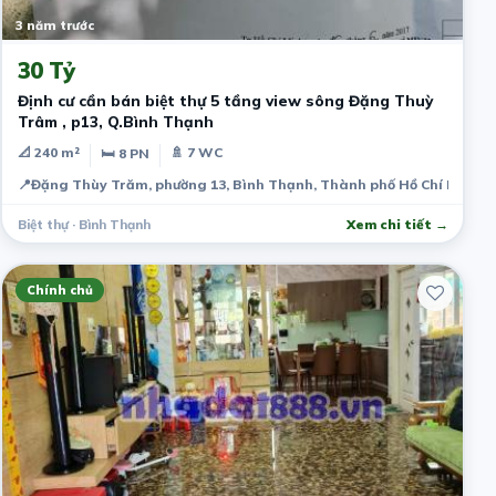
3 năm trước
30 Tỷ
Định cư cần bán biệt thự 5 tầng view sông Đặng Thuỳ
Trâm , p13, Q.Bình Thạnh
📐 240 m²
🚿 7 WC
🛏 8 PN
📍
Đặng Thùy Trăm, phường 13, Bình Thạnh, Thành phố Hồ Chí Minh, 
Biệt thự · Bình Thạnh
Xem chi tiết →
Chính chủ