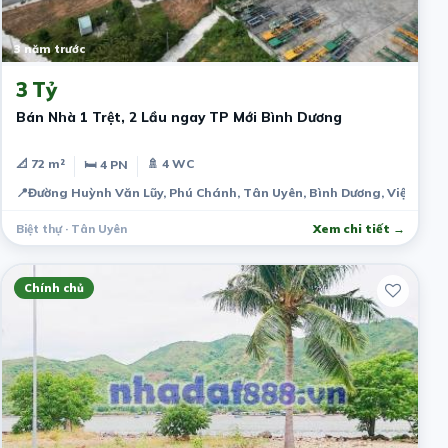
3 năm trước
3 Tỷ
Bán Nhà 1 Trệt, 2 Lầu ngay TP Mới Bình Dương
📐 72 m²
🚿 4 WC
🛏 4 PN
📍
Đường Huỳnh Văn Lũy, Phú Chánh, Tân Uyên, Bình Dương, Việt Nam
Biệt thự · Tân Uyên
Xem chi tiết →
Chính chủ