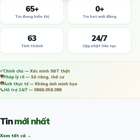
65+
0+
Tin đang hiển thị
Tin hot mới đăng
63
24/7
Tỉnh thành
Cập nhật liên tục
✅
Chính chủ
— Xác minh SĐT thật
🛡️
Pháp lý rõ
— Sổ riêng, thổ cư
📷
Ảnh thực tế
— Không ảnh minh họa
📞
Hỗ trợ 24/7
— 0866.058.088
Tin
mới nhất
Xem tất cả →