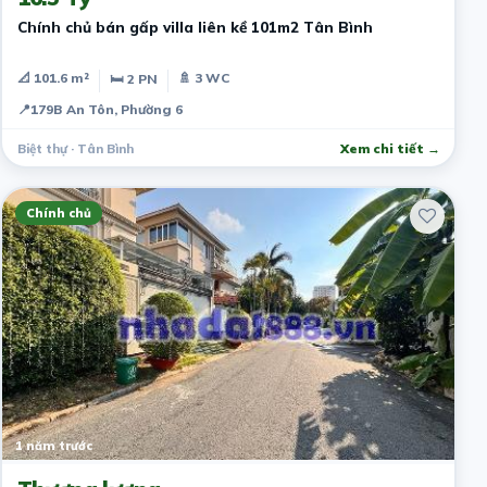
Chính chủ bán gấp villa liên kề 101m2 Tân Bình
📐 101.6 m²
🚿 3 WC
🛏 2 PN
📍
179B An Tôn, Phường 6
Biệt thự · Tân Bình
Xem chi tiết →
Chính chủ
1 năm trước