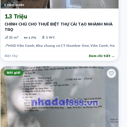
3 năm trước
1.3 Triệu
CHÍNH CHỦ CHO THUÊ BIỆT THỰ CẢI TẠO NHÀNH NHÀ
TRỌ
📐 32 m²
🚿 1 WC
🛏 1 PN
📍
HUD Vân Canh, Khu chung cư CT Number One, Vân Canh, Hoài Đức,
Biệt thự
Xem chi tiết →
Môi giới