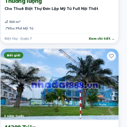
Thương lượng
Cho Thuê Biệt Thự Đơn Lập Mỹ Tú Full Nội Thất
📐 360 m²
📍
Khu Phố Mỹ Tú
Biệt thự · Quận 7
Xem chi tiết →
Môi giới
1 năm trước