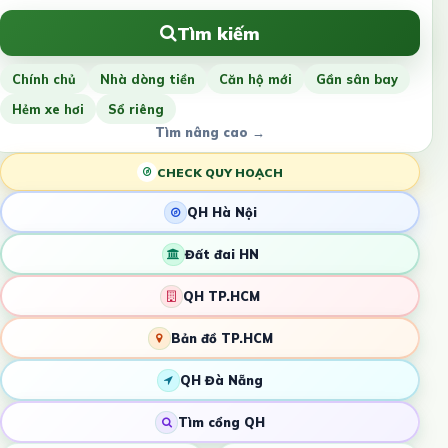
Tìm kiếm
Chính chủ
Nhà dòng tiền
Căn hộ mới
Gần sân bay
Hẻm xe hơi
Sổ riêng
Tìm nâng cao →
CHECK QUY HOẠCH
QH Hà Nội
Đất đai HN
QH TP.HCM
Bản đồ TP.HCM
QH Đà Nẵng
Tìm cổng QH