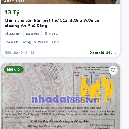
2 năm trước
13 Tỷ
Chính chủ cần bán biệt thự Q12, đường Vườn Lài,
phường An Phú Đông
📐 382 m²
🚿 4 WC
🛏 4 PN
📍
An Phú Đông , Vườn Lài , Q12
Biệt thự · Quận 12
Xem chi tiết →
Môi giới