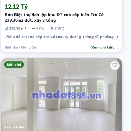
12.12 Tỷ
Bán Biệt thự đơn lập khu ĐT cao cấp biển Trà Cổ
238,36m2 đất, xây 3 tầng
📐 238.36 m²
🚿 8 WC
🛏 7 PN
📍
khu đô thị cao cấp Trà Cổ Luxury, đường Tràng Vĩ, phường Trà Cổ
Biệt thự · Móng Cái
Xem chi tiết →
Môi giới
1 năm trước