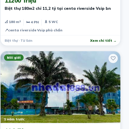
11200 Triệu
Biệt thự 180m2 chỉ 11,2 tỷ tại centa riverside Vsip bn
📐 180 m²
🚿 5 WC
🛏 4 PN
📍
centa riverside Vsip phù chẩn
Biệt thự · Từ Sơn
Xem chi tiết →
Môi giới
1 năm trước