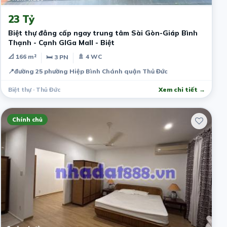
23 Tỷ
Biệt thự đẳng cấp ngay trung tâm Sài Gòn-Giáp Bình
Thạnh - Cạnh GIGa Mall - Biệt
📐 166 m²
🚿 4 WC
🛏 3 PN
📍
đường 25 phường Hiệp Bình Chánh quận Thủ Đức
Biệt thự · Thủ Đức
Xem chi tiết →
Chính chủ