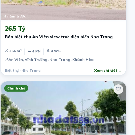
4 năm trước
26.5 Tỷ
Bán biệt thự An Viên view trực diện biển Nha Trang
📐 264 m²
🚿 4 WC
🛏 4 PN
📍
An Viên, Vĩnh Trường, Nha Trang, Khánh Hòa
Biệt thự · Nha Trang
Xem chi tiết →
Chính chủ