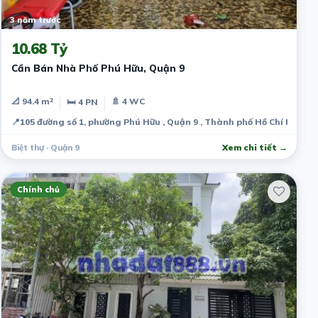
3 năm trước
10.68 Tỷ
Cần Bán Nhà Phố Phú Hữu, Quận 9
📐 94.4 m²
🚿 4 WC
🛏 4 PN
📍
105 đường số 1, phường Phú Hữu , Quận 9 , Thành phố Hồ Chí Minh, 
Biệt thự · Quận 9
Xem chi tiết →
Chính chủ