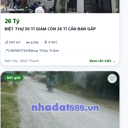
3 năm trước
26 Tỷ
BIỆT THỰ 30 TỈ GIẢM CÒN 26 TỈ CẦN BÁN GẤP
📐 207 m²
🚿 4 WC
🛏 6 PN
📍
235/50/7/19 Đặng Thùy Trâm
Biệt thự · Bình Thạnh
Xem chi tiết →
Môi giới