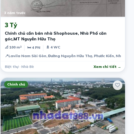
3 năm trước
3 Tỷ
Chính chủ cần bán nhà Shophouse, Nhà Phố căn
góc,MT Nguyễn Hữu Thọ
📐 100 m²
🚿 4 WC
🛏 4 PN
📍
Lavila Nam Sài Gòn, Đường Nguyễn Hữu Thọ, Phước Kiển, Nhà Bè, 
Biệt thự · Nhà Bè
Xem chi tiết →
Chính chủ