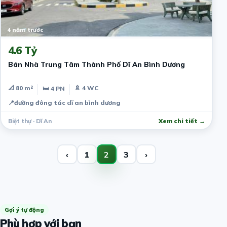
4 năm trước
4.6 Tỷ
Bán Nhà Trung Tâm Thành Phố Dĩ An Bình Dương
📐 80 m²
🚿 4 WC
🛏 4 PN
📍
đường đông tác dĩ an bình dương
Biệt thự · Dĩ An
Xem chi tiết →
‹
1
2
3
›
Gợi ý tự động
Phù hợp với bạn