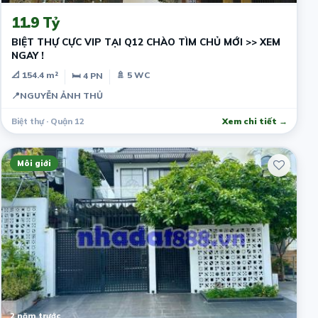
11.9 Tỷ
BIỆT THỰ CỰC VIP TẠI Q12 CHÀO TÌM CHỦ MỚI >> XEM
NGAY !
📐 154.4 m²
🚿 5 WC
🛏 4 PN
📍
NGUYỄN ẢNH THỦ
Biệt thự · Quận 12
Xem chi tiết →
Môi giới
2 năm trước