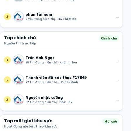
phan tài nam
→
3
2 tin đang hiển thị · Hồ Chí Minh
Top chính chủ
Chính chủ
Nguồn tin trực tiếp
Trần Anh Ngọc
→
1
95 tin đang hiển thị · Khánh Hòa
Thành viên đã xác thực #17849
→
2
72 tin đang hiển thị · Hồ Chí Minh
Nguyễn nhật cường
→
3
62 tin đang hiển thị · Đắk Lắk
Top môi giới khu vực
Môi giới
Hoạt động nổi bật theo khu vực