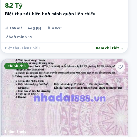
8.2 Tỷ
Biệt thự sát biển hoà minh quận liên chiểu
📐 166 m²
🚿 4 WC
🛏 3 PN
📍
hoà minh 19
Biệt thự · Liên Chiểu
Xem chi tiết →
Chính chủ
1 năm trước