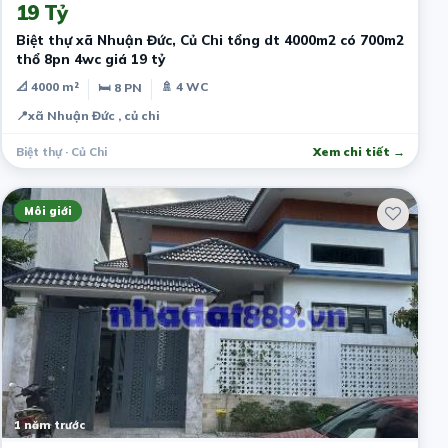
19 Tỷ
Biệt thự xã Nhuận Đức, Củ Chi tổng dt 4000m2 có 700m2
thổ 8pn 4wc giá 19 tỷ
📐 4000 m²
🚿 4 WC
🛏 8 PN
📍
xã Nhuận Đức , củ chi
Biệt thự · Củ Chi
Xem chi tiết →
Môi giới
1 năm trước