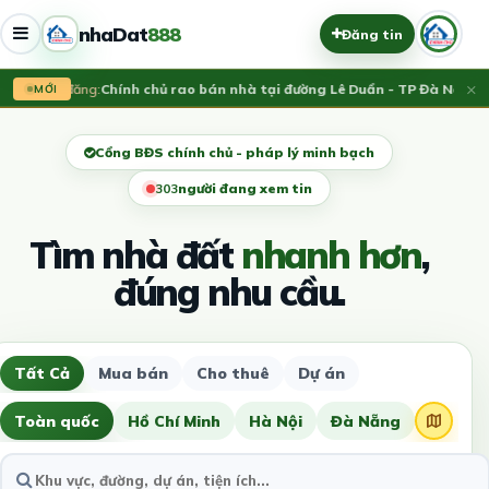
nhaDat
888
Đăng tin
×
Vừa đăng:
Chính chủ rao bán nhà tại đường Lê Duẩn - TP Đà Nẵng; D
MỚI
Cổng BĐS chính chủ - pháp lý minh bạch
307
người đang xem tin
Tìm nhà đất
nhanh hơn
,
đúng nhu cầu.
Tất Cả
Mua bán
Cho thuê
Dự án
Toàn quốc
Hồ Chí Minh
Hà Nội
Đà Nẵng