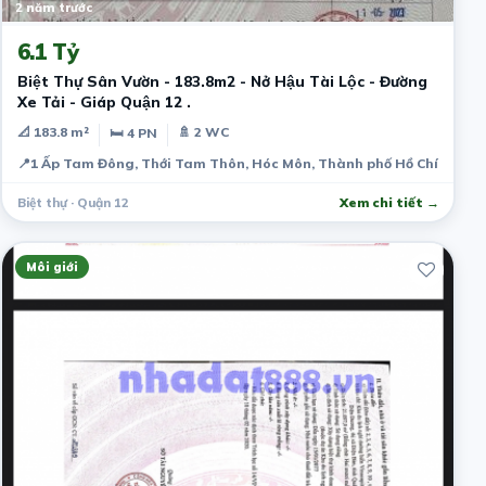
2 năm trước
6.1 Tỷ
Biệt Thự Sân Vườn - 183.8m2 - Nở Hậu Tài Lộc - Đường
Xe Tải - Giáp Quận 12 .
📐 183.8 m²
🚿 2 WC
🛏 4 PN
📍
1 Ấp Tam Đông, Thới Tam Thôn, Hóc Môn, Thành phố Hồ Chí Minh,
Biệt thự · Quận 12
Xem chi tiết →
Môi giới