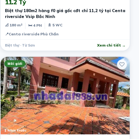
11.2 Tỷ
Biệt thự 180m2 hàng f0 giá gốc cđt chỉ 11,2 tỷ tại Centa
riverside Vsip Bắc Ninh
📐 180 m²
🚿 5 WC
🛏 4 PN
📍
Centa riverside Phù Chẩn
Biệt thự · Từ Sơn
Xem chi tiết →
Môi giới
1 năm trước