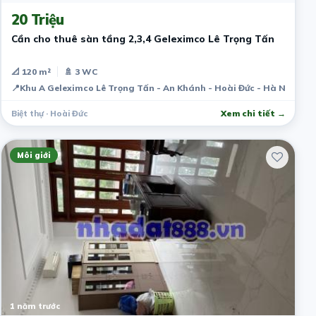
20 Triệu
Cần cho thuê sàn tầng 2,3,4 Geleximco Lê Trọng Tấn
📐 120 m²
🚿 3 WC
📍
Khu A Geleximco Lê Trọng Tấn - An Khánh - Hoài Đức - Hà Nội
Biệt thự · Hoài Đức
Xem chi tiết →
Môi giới
1 năm trước