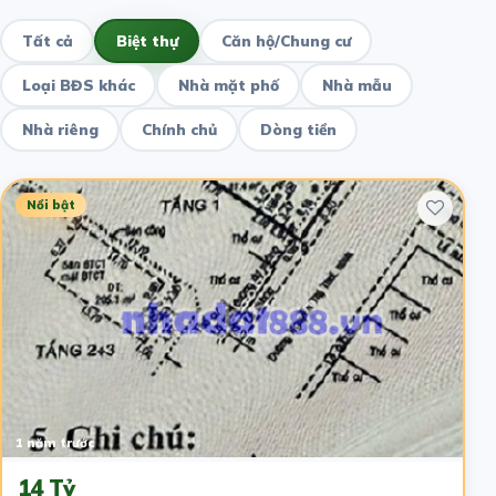
Tất cả
Biệt thự
Căn hộ/Chung cư
Loại BĐS khác
Nhà mặt phố
Nhà mẫu
Nhà riêng
Chính chủ
Dòng tiền
Nổi bật
1 năm trước
14 Tỷ