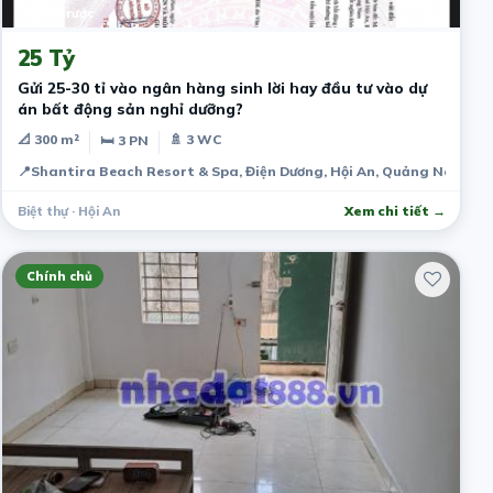
2 năm trước
25 Tỷ
Gửi 25-30 tỉ vào ngân hàng sinh lời hay đầu tư vào dự
án bất động sản nghỉ dưỡng?
📐 300 m²
🚿 3 WC
🛏 3 PN
📍
Shantira Beach Resort & Spa, Điện Dương, Hội An, Quảng Nam, V
Biệt thự · Hội An
Xem chi tiết →
Chính chủ