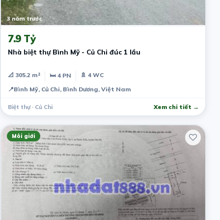
3 năm trước
7.9 Tỷ
Nhà biệt thự Bình Mỹ - Củ Chi đúc 1 lầu
📐 305.2 m²
🚿 4 WC
🛏 4 PN
📍
Bình Mỹ, Củ Chi, Bình Dương, Việt Nam
Biệt thự · Củ Chi
Xem chi tiết →
Môi giới