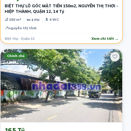
BIỆT THỰ LÔ GÓC MẶT TIỀN 150m2, NGUYỄN THỊ THƠI -
HIỆP THÀNH, QUẬN 12, 14 Tỷ
📐 150 m²
🚿 4 WC
🛏 4 PN
📍
nguyễn thị thơi
Biệt thự · Quận 12
Xem chi tiết →
Chính chủ
1 năm trước
16.5 Tỷ