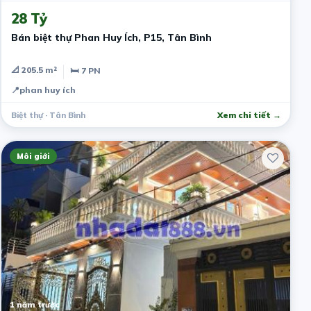
28 Tỷ
Bán biệt thự Phan Huy Ích, P15, Tân Bình
📐 205.5 m²
🛏 7 PN
📍
phan huy ích
Biệt thự · Tân Bình
Xem chi tiết →
Môi giới
1 năm trước