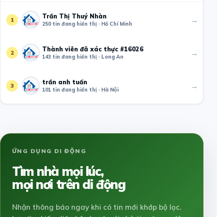
Trần Thị Thuý Nhàn
→
1
250 tin đang hiển thị · Hồ Chí Minh
Thành viên đã xác thực #16026
→
2
143 tin đang hiển thị · Long An
trần anh tuấn
→
3
101 tin đang hiển thị · Hà Nội
ỨNG DỤNG DI ĐỘNG
Tìm nhà mọi lúc,
mọi nơi trên di động
Nhận thông báo ngay khi có tin mới khớp bộ lọc.