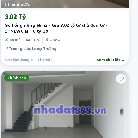
7 tháng trước
3.02 Tỷ
Sổ hồng riêng 65m2 - Giá 3.02 tỷ từ chủ đầu tư -
1PN1WC MT City Q9
📐 65 m²
🚿 1 WC
🛏 1 PN
📍
Trường Lưu, Long Trường
Căn hộ/Chung cư · Thủ Đức
Xem chi tiết →
Chính chủ