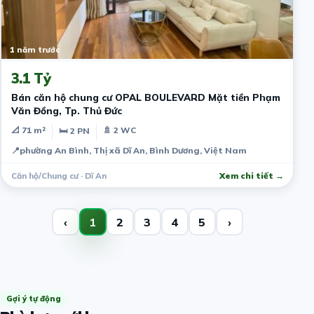
1 năm trước
3.1 Tỷ
Bán căn hộ chung cư OPAL BOULEVARD Mặt tiền Phạm
Văn Đồng, Tp. Thủ Đức
📐 71 m²
🚿 2 WC
🛏 2 PN
📍
phường An Bình, Thị xã Dĩ An, Bình Dương, Việt Nam
Căn hộ/Chung cư · Dĩ An
Xem chi tiết →
‹
1
2
3
4
5
›
Gợi ý tự động