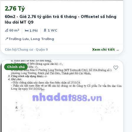
2.76 Tỷ
60m2 - Giá 2.76 tỷ giãn trả 6 tháng - Officetel sổ hồng
lâu dài MT Q9
📐 60 m²
🚿 1 WC
🛏 1 PN
📍
Trường Lưu, Long Trường
Căn hộ/Chung cư · Quận 9
Xem chi tiết →
Chính chủ
7 tháng trước