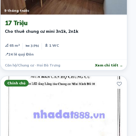
9 tháng trước
17 Triệu
Cho thuê chung cư mini 3n1k, 2n1k
📐 65 m²
🚿 1 WC
🛏 3 PN
📍
24 lê quý Đôn
Căn hộ/Chung cư · Hai Bà Trưng
Xem chi tiết →
Chính chủ