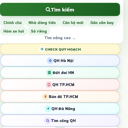
Tìm kiếm
Chính chủ
Nhà dòng tiền
Căn hộ mới
Gần sân bay
Hẻm xe hơi
Sổ riêng
Tìm nâng cao →
CHECK QUY HOẠCH
QH Hà Nội
Đất đai HN
QH TP.HCM
Bản đồ TP.HCM
QH Đà Nẵng
Tìm cổng QH