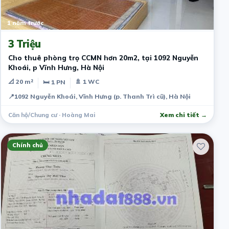
1 năm trước
3 Triệu
Cho thuê phòng trọ CCMN hơn 20m2, tại 1092 Nguyễn
Khoái, p Vĩnh Hưng, Hà Nội
📐 20 m²
🚿 1 WC
🛏 1 PN
📍
1092 Nguyễn Khoái, Vĩnh Hưng (p. Thanh Trì cũ), Hà Nội
Căn hộ/Chung cư · Hoàng Mai
Xem chi tiết →
Chính chủ