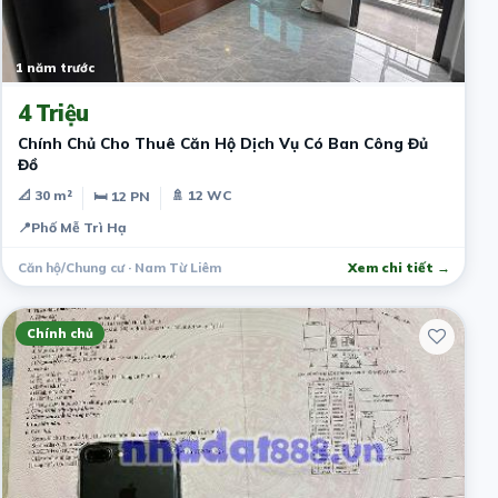
1 năm trước
4 Triệu
Chính Chủ Cho Thuê Căn Hộ Dịch Vụ Có Ban Công Đủ
Đồ
📐 30 m²
🚿 12 WC
🛏 12 PN
📍
Phố Mễ Trì Hạ
Căn hộ/Chung cư · Nam Từ Liêm
Xem chi tiết →
Chính chủ