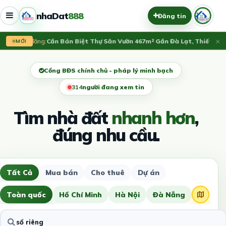
nhaDat
888
Đăng tin
×
Vừa đăng:
Cần Bán Biệt Thự Sân Vườn 467m² Gần Đà Lạt, Thiết Kế Hi
MỚI
Cổng BĐS chính chủ - pháp lý minh bạch
316
người đang xem tin
Tìm nhà đất
nhanh hơn
,
đúng nhu cầu.
Tất Cả
Mua bán
Cho thuê
Dự án
Toàn quốc
Hồ Chí Minh
Hà Nội
Đà Nẵng