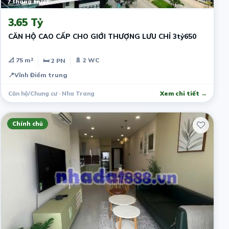
7 tháng trước
3.65 Tỷ
CĂN HỘ CAO CẤP CHO GIỚI THƯỢNG LƯU CHỈ 3tỷ650
📐 75 m²
🚿 2 WC
🛏 2 PN
📍
Vĩnh Điềm trung
Căn hộ/Chung cư · Nha Trang
Xem chi tiết →
Chính chủ