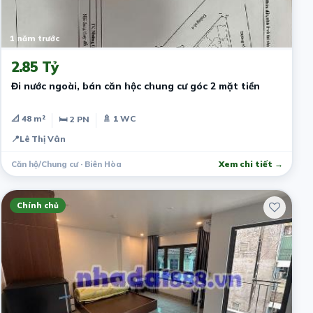
1 năm trước
2.85 Tỷ
Đi nước ngoài, bán căn hộc chung cư góc 2 mặt tiền
📐 48 m²
🚿 1 WC
🛏 2 PN
📍
Lê Thị Vân
Căn hộ/Chung cư · Biên Hòa
Xem chi tiết →
Chính chủ