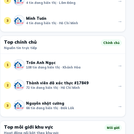
→
2
4 tin đang hiển thị · Lâm Đồng
Minh Tuấn
→
3
4 tin đang hiển thị · Hồ Chí Minh
Top chính chủ
Chính chủ
Nguồn tin trực tiếp
Trần Anh Ngọc
→
1
108 tin đang hiển thị · Khánh Hòa
Thành viên đã xác thực #17849
→
2
72 tin đang hiển thị · Hồ Chí Minh
Nguyễn nhật cường
→
3
66 tin đang hiển thị · Đắk Lắk
Top môi giới khu vực
Môi giới
Hoạt động nổi bật theo khu vực