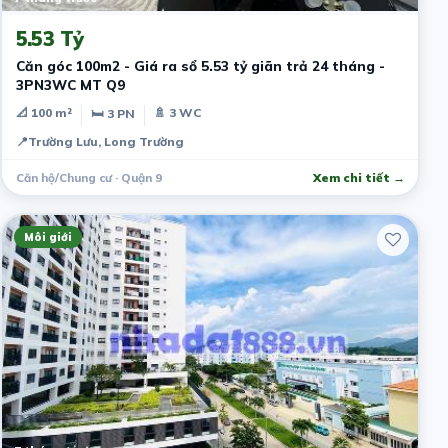
5.53 Tỷ
Căn góc 100m2 - Giá ra sổ 5.53 tỷ giãn trả 24 tháng -
3PN3WC MT Q9
📐 100 m²
🚿 3 WC
🛏 3 PN
📍
Trường Lưu, Long Trường
Căn hộ/Chung cư · Quận 9
Xem chi tiết →
Môi giới