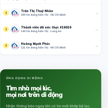
Trần Thị Thuý Nhàn
→
1
250 tin đang hiển thị · Hồ Chí Minh
Thành viên đã xác thực #16026
→
2
144 tin đang hiển thị · Long An
Hoàng Mạnh Phúc
→
3
121 tin đang hiển thị · Hồ Chí Minh
ỨNG DỤNG DI ĐỘNG
Tìm nhà mọi lúc,
mọi nơi trên di động
Nhận thông báo ngay khi có tin mới khớp bộ lọc.