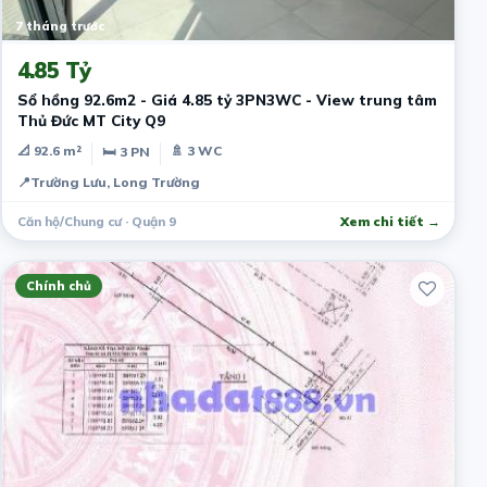
7 tháng trước
4.85 Tỷ
Sổ hồng 92.6m2 - Giá 4.85 tỷ 3PN3WC - View trung tâm
Thủ Đức MT City Q9
📐 92.6 m²
🚿 3 WC
🛏 3 PN
📍
Trường Lưu, Long Trường
Căn hộ/Chung cư · Quận 9
Xem chi tiết →
Chính chủ