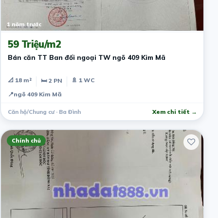
1 năm trước
59 Triệu/m2
Bán căn TT Ban đối ngoại TW ngõ 409 Kim Mã
📐 18 m²
🚿 1 WC
🛏 2 PN
📍
ngõ 409 Kim Mã
Căn hộ/Chung cư · Ba Đình
Xem chi tiết →
Chính chủ