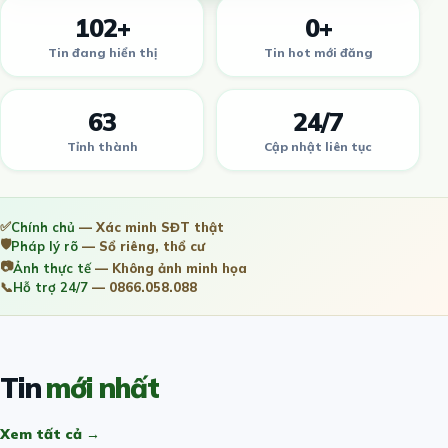
102+
0+
Tin đang hiển thị
Tin hot mới đăng
63
24/7
Tỉnh thành
Cập nhật liên tục
✅
Chính chủ
— Xác minh SĐT thật
🛡️
Pháp lý rõ
— Sổ riêng, thổ cư
📷
Ảnh thực tế
— Không ảnh minh họa
📞
Hỗ trợ 24/7
— 0866.058.088
Tin
mới nhất
Xem tất cả →