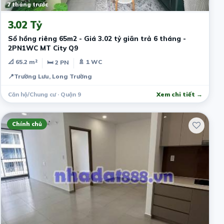
7 tháng trước
3.02 Tỷ
Sổ hồng riêng 65m2 - Giá 3.02 tỷ giãn trả 6 tháng -
2PN1WC MT City Q9
📐 65.2 m²
🚿 1 WC
🛏 2 PN
📍
Trường Lưu, Long Trường
Căn hộ/Chung cư · Quận 9
Xem chi tiết →
Chính chủ