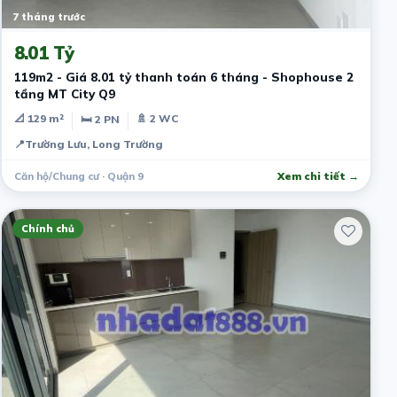
7 tháng trước
8.01 Tỷ
119m2 - Giá 8.01 tỷ thanh toán 6 tháng - Shophouse 2
tầng MT City Q9
📐 129 m²
🚿 2 WC
🛏 2 PN
📍
Trường Lưu, Long Trường
Căn hộ/Chung cư · Quận 9
Xem chi tiết →
Chính chủ