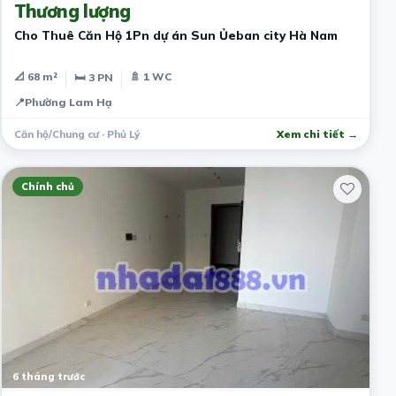
Thương lượng
Cho Thuê Căn Hộ 1Pn dự án Sun Ủeban city Hà Nam
📐 68 m²
🚿 1 WC
🛏 3 PN
📍
Phường Lam Hạ
Căn hộ/Chung cư · Phủ Lý
Xem chi tiết →
Chính chủ
6 tháng trước