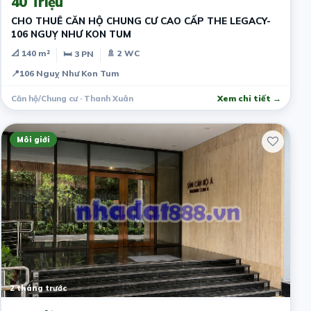
40 Triệu
CHO THUÊ CĂN HỘ CHUNG CƯ CAO CẤP THE LEGACY-
106 NGUỴ NHƯ KON TUM
📐 140 m²
🚿 2 WC
🛏 3 PN
📍
106 Nguỵ Như Kon Tum
Căn hộ/Chung cư · Thanh Xuân
Xem chi tiết →
Môi giới
2 tháng trước