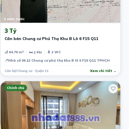
1 năm trước
3 Tỷ
Cần bán Chung cư Phú Thọ Khu B Lô 6 F15 Q11
📐 64.76 m²
🚿 2 WC
🛏 2 PN
📍
Nhà số 06.12 Chung cư phú thọ khu B lô 6 F15 Q11 TPHCH
Căn hộ/Chung cư · Quận 11
Xem chi tiết →
Chính chủ