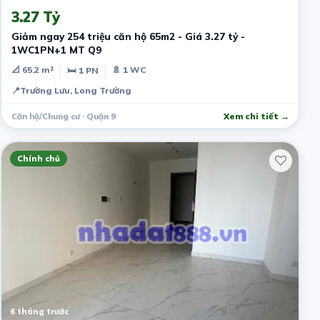
3.27 Tỷ
Giảm ngay 254 triệu căn hộ 65m2 - Giá 3.27 tỷ -
1WC1PN+1 MT Q9
📐 65.2 m²
🚿 1 WC
🛏 1 PN
📍
Trường Lưu, Long Trường
Căn hộ/Chung cư · Quận 9
Xem chi tiết →
Chính chủ
6 tháng trước