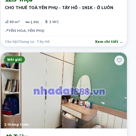
CHO THUÊ TOÀ YÊN PHỤ - TÂY HỒ - 1N1K - Ở LUÔN
📐 60 m²
🚿 1 WC
🛏 1 PN
📍
YÊN HOA, YÊN PHỤ
Căn hộ/Chung cư · Tây Hồ
Xem chi tiết →
Môi giới
2 tháng trước