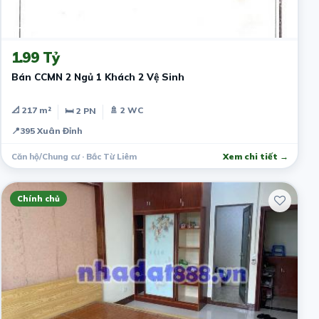
1 năm trước
1.99 Tỷ
Bán CCMN 2 Ngủ 1 Khách 2 Vệ Sinh
📐 217 m²
🚿 2 WC
🛏 2 PN
📍
395 Xuân Đỉnh
Căn hộ/Chung cư · Bắc Từ Liêm
Xem chi tiết →
Chính chủ