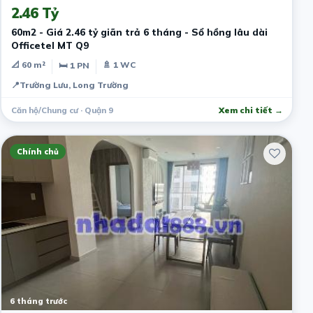
2.46 Tỷ
60m2 - Giá 2.46 tỷ giãn trả 6 tháng - Sổ hồng lâu dài
Officetel MT Q9
📐 60 m²
🚿 1 WC
🛏 1 PN
📍
Trường Lưu, Long Trường
Căn hộ/Chung cư · Quận 9
Xem chi tiết →
Chính chủ
6 tháng trước