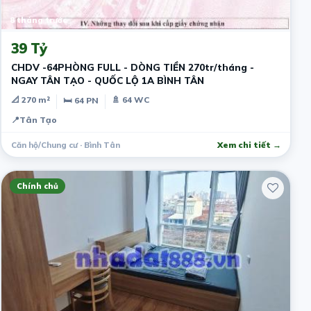
8 tháng trước
39 Tỷ
CHDV -64PHÒNG FULL - DÒNG TIỀN 270tr/tháng -
NGAY TÂN TẠO - QUỐC LỘ 1A BÌNH TÂN
📐 270 m²
🚿 64 WC
🛏 64 PN
📍
Tân Tạo
Căn hộ/Chung cư · Bình Tân
Xem chi tiết →
Chính chủ