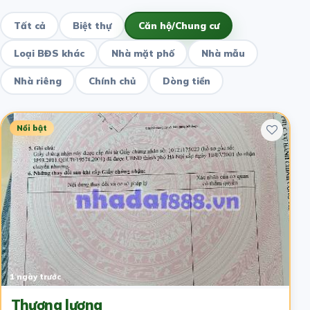
Tất cả
Biệt thự
Căn hộ/Chung cư
Loại BĐS khác
Nhà mặt phố
Nhà mẫu
Nhà riêng
Chính chủ
Dòng tiền
Nổi bật
1 ngày trước
Thương lượng