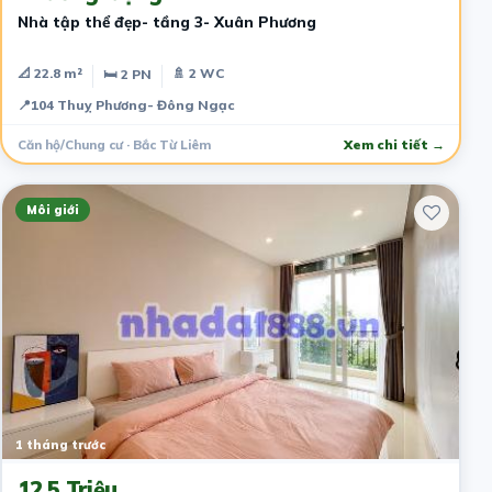
Nhà tập thể đẹp- tầng 3- Xuân Phương
📐 22.8 m²
🚿 2 WC
🛏 2 PN
📍
104 Thuỵ Phương- Đông Ngạc
Căn hộ/Chung cư · Bắc Từ Liêm
Xem chi tiết →
Môi giới
1 tháng trước
12.5 Triệu