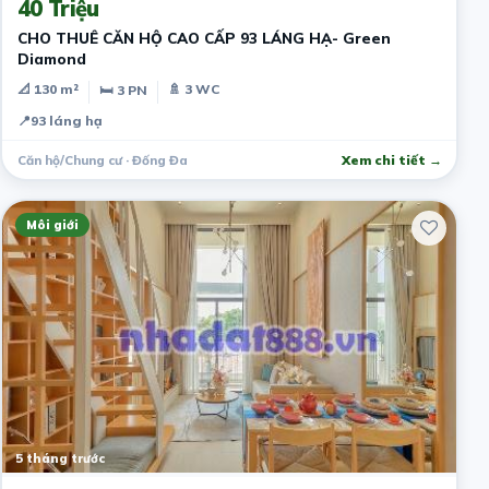
40 Triệu
CHO THUÊ CĂN HỘ CAO CẤP 93 LÁNG HẠ- Green
Diamond
📐 130 m²
🚿 3 WC
🛏 3 PN
📍
93 láng hạ
Căn hộ/Chung cư · Đống Đa
Xem chi tiết →
Môi giới
5 tháng trước