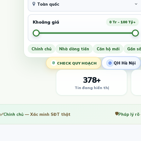
Toàn quốc
Khoảng giá
0 Tr - 100 Tỷ+
Chính chủ
Nhà dòng tiền
Căn hộ mới
Gần s
QH Hà Nội
CHECK QUY HOẠCH
378+
Tin đang hiển thị
🛡️
✅
Chính chủ
— Xác minh SĐT thật
Pháp lý rõ