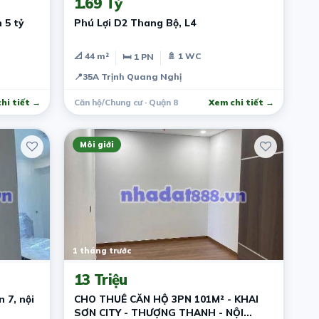
1.69 Tỷ
 5 tỷ
Phú Lợi D2 Thang Bộ, L4
📐 44 m²
🚿 1 WC
🛏 1 PN
📍
35A Trịnh Quang Nghị
hi tiết →
Căn hộ/Chung cư · Quận 8
Xem chi tiết →
Môi giới
1 tháng trước
13 Triệu
 7, nội
CHO THUÊ CĂN HỘ 3PN 101M² - KHAI
SƠN CITY - THƯỢNG THANH - NỘI