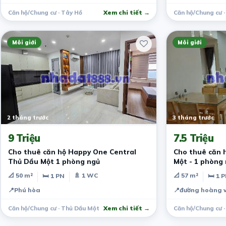
Căn hộ/Chung cư · Tây Hồ
Xem chi tiết →
Căn hộ/Chung cư 
Môi giới
Môi giới
2 tháng trước
3 tháng trước
9 Triệu
7.5 Triệu
Cho thuê căn hộ Happy One Central
Cho thuê căn
Thủ Dầu Một 1 phòng ngủ
Một - 1 phòng
📐 50 m²
🚿 1 WC
📐 57 m²
🛏 1 PN
🛏 1 
📍
Phú hòa
📍
đường hoàng v
Căn hộ/Chung cư · Thủ Dầu Một
Xem chi tiết →
Căn hộ/Chung cư 