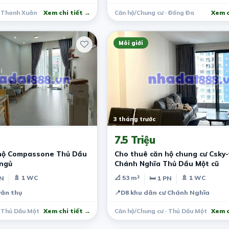
· Thanh Xuân
Xem chi tiết →
Căn hộ/Chung cư · Đống Đa
Xem c
Môi giới
3 tháng trước
7.5 Triệu
 hộ Compassone Thủ Dầu
Cho thuê căn hộ chung cư Csky-view
 ngủ
Chánh Nghĩa Thủ Dầu Một cũ
🚿 1 WC
📐 53 m²
🚿 1 WC
PN
🛏 1 PN
ăn thụ
📍
D8 khu dân cư Chánh Nghĩa
· Thủ Dầu Một
Xem chi tiết →
Căn hộ/Chung cư · Thủ Dầu Một
Xem c