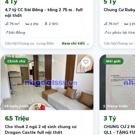
4 Tỷ
5 Tỷ
4.7 tỷ CC Sài Đồng - tầng 2 75 m . full
Chung Cư Ruby
nội thất
📐 75 m²
🚿 2 WC
📐 75 m²
🛏 2 PN
🛏 3 
📍
Sài đồng
📍
cc phúc lợi tò
Căn hộ/Chung cư · Long Biên
Xem chi tiết →
Căn hộ/Chung cư ·
Chính chủ
Môi giới
16 ngày trước
1 tháng trước
6.5 Triệu
3 Tỷ
Cho thuê 2 ngủ 2 vệ sinh chung cư
CHUNG CƯ 2 N
Dragon Castle full nội thất
QL1 - TẶNG FU