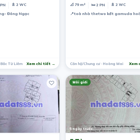
🚿 2 WC
📐 79 m²
🚿 2 WC
 PN
🛏 2 PN
ơng- Đông Ngạc
📍
toà nhà thetwo kđt gamuda ho
 Bắc Từ Liêm
Xem chi tiết →
Căn hộ/Chung cư · Hoàng Mai
Xem c
Môi giới
5 ngày trước