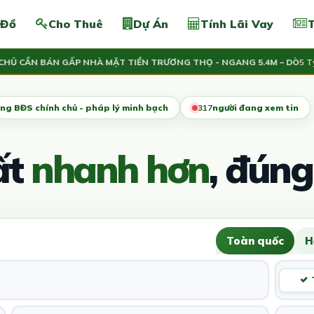
 Đồ
Cho Thuê
Dự Án
Tính Lãi Vay
T
CẦN BÁN GẤP NHÀ MẶT TIỀN TRƯƠNG THỌ - NGANG 5.4M – DÒ
5 Tỷ
ng BĐS chính chủ - pháp lý minh bạch
319
người đang xem tin
ất
nhanh hơn
, đúng
Toàn quốc
H