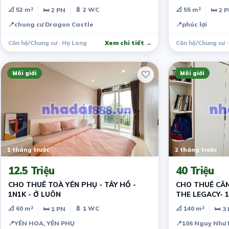
📐 52 m²
🚿 2 WC
📐 55 m²
🛏 2 PN
🛏 2 
📍
chung cư Dragon Castle
📍
phúc lợi
Căn hộ/Chung cư · Hạ Long
Xem chi tiết →
Căn hộ/Chung cư ·
Môi giới
Môi giới
1 tháng trước
2 tháng trước
12.5 Triệu
40 Triệu
CHO THUÊ TOÀ YÊN PHỤ - TÂY HỒ -
CHO THUÊ CĂN
1N1K - Ở LUÔN
THE LEGACY- 
📐 60 m²
🚿 1 WC
📐 140 m²
🛏 1 PN
🛏 3
📍
YÊN HOA, YÊN PHỤ
📍
106 Nguỵ Như