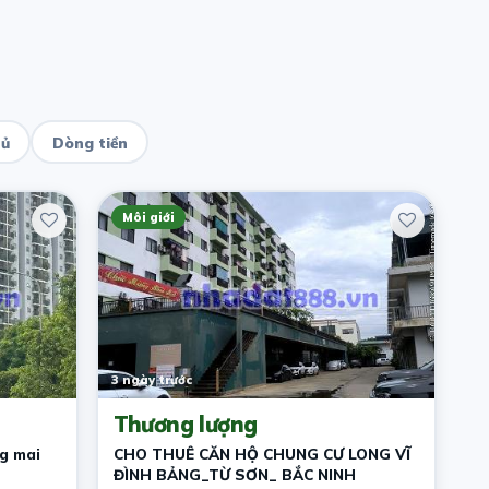
hủ
Dòng tiền
Môi giới
3 ngày trước
Thương lượng
g mai
CHO THUÊ CĂN HỘ CHUNG CƯ LONG VĨ
ĐÌNH BẢNG_TỪ SƠN_ BẮC NINH