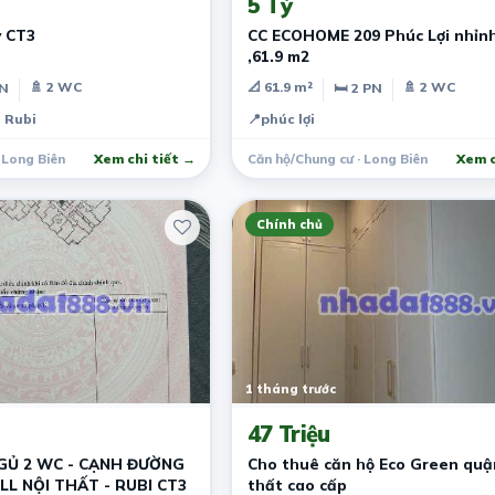
5 Tỷ
 CT3
CC ECOHOME 209 Phúc Lợi nhỉnh
,61.9 m2
🚿 2 WC
📐 61.9 m²
🚿 2 WC
PN
🛏 2 PN
a Rubi
📍
phúc lợi
 Long Biên
Xem chi tiết →
Căn hộ/Chung cư · Long Biên
Xem c
Chính chủ
1 tháng trước
47 Triệu
GỦ 2 WC - CẠNH ĐƯỜNG
Cho thuê căn hộ Eco Green quận
LL NỘI THẤT - RUBI CT3
thất cao cấp