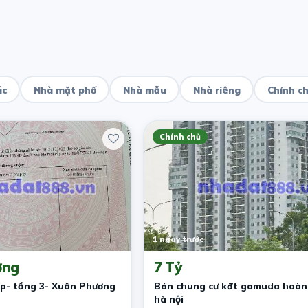
ác
Nhà mặt phố
Nhà mẫu
Nhà riêng
Chính c
Chính chủ
1 ngày trước
ợng
7 Tỷ
ẹp- tầng 3- Xuân Phương
Bán chung cư kđt gamuda hoàn
hà nội