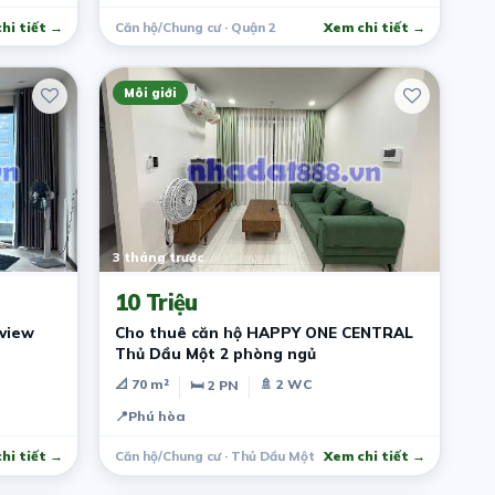
hi tiết →
Căn hộ/Chung cư · Quận 2
Xem chi tiết →
Môi giới
3 tháng trước
10 Triệu
Cho thuê căn hộ HAPPY ONE CENTRAL
Thủ Dầu Một 2 phòng ngủ
📐 70 m²
🚿 2 WC
🛏 2 PN
📍
Phú hòa
hi tiết →
Căn hộ/Chung cư · Thủ Dầu Một
Xem chi tiết →