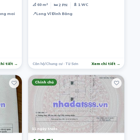
📐 60 m²
🚿 1 WC
🛏 2 PN
àng mai
📍
Long Vĩ Đình Bảng
hi tiết →
Căn hộ/Chung cư · Từ Sơn
Xem chi tiết →
Chính chủ
11 ngày trước