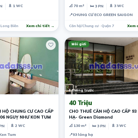
🚿 1 WC
📐 70 m²
🚿 3 WC
PN
🛏 3 PN
📍
CHUNG CƯ ECO GREEN SAIGON
 Long Biên
Xem chi tiết →
Căn hộ/Chung cư · Quận 7
Xem c
Môi giới
2 tháng trước
40 Triệu
 HỘ CHUNG CƯ CAO CẤP
CHO THUÊ CĂN HỘ CAO CẤP 93
106 NGUỴ NHƯ KON TUM
HẠ- Green Diamond
🚿 2 WC
📐 130 m²
🚿 3 WC
 PN
🛏 3 PN
 Kon Tum
📍
93 láng hạ