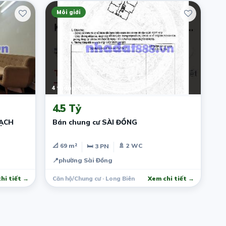
Môi giới
4 tháng trước
4.5 Tỷ
HẠCH
Bán chung cư SÀI ĐỒNG
📐 69 m²
🚿 2 WC
🛏 3 PN
📍
phường Sài Đồng
hi tiết →
Căn hộ/Chung cư · Long Biên
Xem chi tiết →