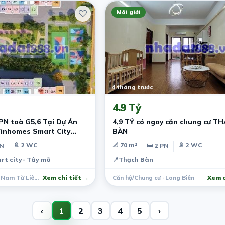
Môi giới
4 tháng trước
4.9 Tỷ
N toà G5,6 Tại Dự Án
4,9 TỶ có ngay căn chung cư T
Vinhomes Smart City
BÀN
N
🚿 2 WC
📐 70 m²
🚿 2 WC
PN
🛏 2 PN
t city- Tây mỗ
📍
Thạch Bàn
Căn hộ/Chung cư · Nam Từ Liêm
Xem chi tiết →
Căn hộ/Chung cư · Long Biên
Xem c
‹
1
2
3
4
5
›