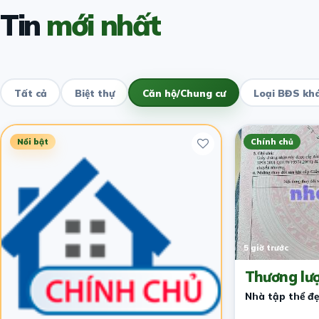
Tin
mới nhất
Tất cả
Biệt thự
Căn hộ/Chung cư
Loại BĐS kh
Nổi bật
Chính chủ
5 giờ trước
Thương lư
Nhà tập thể đ