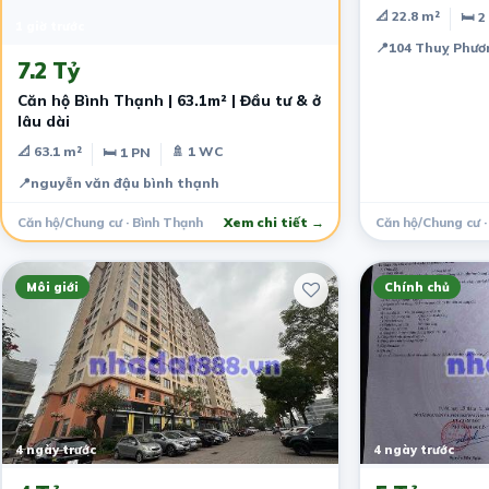
📐 22.8 m²
🛏 2
1 giờ trước
📍
104 Thuỵ Phư
7.2 Tỷ
Căn hộ Bình Thạnh | 63.1m² | Đầu tư & ở
lâu dài
📐 63.1 m²
🚿 1 WC
🛏 1 PN
📍
nguyễn văn đậu bình thạnh
Căn hộ/Chung cư · Bình Thạnh
Xem chi tiết →
Căn hộ/Chung cư ·
Môi giới
Chính chủ
4 ngày trước
4 ngày trước