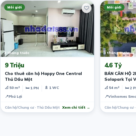
Môi giới
Môi giới
3 tháng trước
3 tháng trước
9 Triệu
4.6 Tỷ
Cho thuê căn hộ Happy One Central
BÁN CĂN HỘ 2P
Thủ Dầu Một
Solapark Tại 
CHÍNH CHỦ BÁ
📐 50 m²
🚿 1 WC
📐 54 m²
🛏 1 PN
🛏 2 
📍
Phú Lợi
📍
Vinhomes Smar
Căn hộ/Chung cư · Thủ Dầu Một
Xem chi tiết →