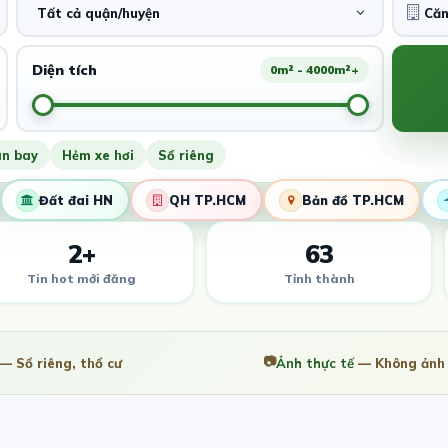
Tất cả quận/huyện
Diện tích
0m² - 4000m²+
ân bay
Hẻm xe hơi
Sổ riêng
Đất đai HN
QH TP.HCM
Bản đồ TP.HCM
2+
63
Tin hot mới đăng
Tỉnh thành
📷
— Sổ riêng, thổ cư
Ảnh thực tế
— Không ảnh 