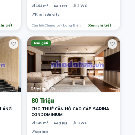
THẤT CƠ BẢN
📐 101 m²
🚿 2 WC
🛏 3 PN
📍
Khai sơn city
hi tiết →
Căn hộ/Chung cư · Long Biên
Xem chi tiết →
Môi giới
2 tháng trước
80 Triệu
 LÁNG
CHO THUÊ CĂN HỘ CAO CẤP SARINA
CONDOMINIUM
📐 145 m²
🚿 3 WC
🛏 3 PN
📍
sarina