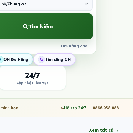
Tìm kiếm
Tìm nâng cao →
QH Đà Nẵng
Tìm cổng QH
24/7
Cập nhật liên tục
minh họa
📞
Hỗ trợ 24/7
— 0866.058.088
Xem tất cả →