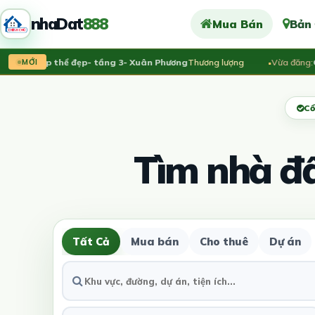
nhaDat
888
Mua Bán
Bản
hà tập thể đẹp- tầng 3- Xuân Phương
Thương lượng
Vừa đăng:
CHỦ 
MỚI
Cổ
Tìm nhà đ
Tất Cả
Mua bán
Cho thuê
Dự án