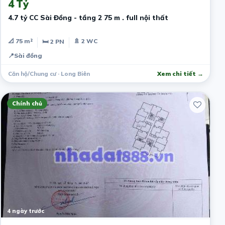
4 Tỷ
4.7 tỷ CC Sài Đồng - tầng 2 75 m . full nội thất
📐 75 m²
🚿 2 WC
🛏 2 PN
📍
Sài đồng
Căn hộ/Chung cư · Long Biên
Xem chi tiết →
Chính chủ
4 ngày trước