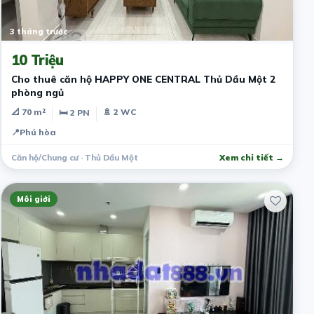
3 tháng trước
10 Triệu
Cho thuê căn hộ HAPPY ONE CENTRAL Thủ Dầu Một 2
phòng ngủ
📐 70 m²
🚿 2 WC
🛏 2 PN
📍
Phú hòa
Căn hộ/Chung cư · Thủ Dầu Một
Xem chi tiết →
Môi giới