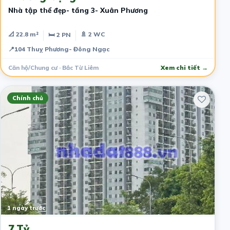
Nhà tập thể đẹp- tầng 3- Xuân Phương
📐 22.8 m²
🚿 2 WC
🛏 2 PN
📍
104 Thuỵ Phương- Đông Ngạc
Căn hộ/Chung cư · Bắc Từ Liêm
Xem chi tiết →
Chính chủ
1 ngày trước
7 Tỷ