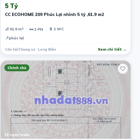
5 Tỷ
CC ECOHOME 209 Phúc Lợi nhỉnh 5 tỷ ,61.9 m2
📐 61.9 m²
🚿 2 WC
🛏 2 PN
📍
phúc lợi
Căn hộ/Chung cư · Long Biên
Xem chi tiết →
Chính chủ
11 ngày trước