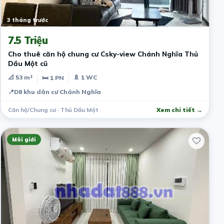
3 tháng trước
7.5 Triệu
Cho thuê căn hộ chung cư Csky-view Chánh Nghĩa Thủ
Dầu Một cũ
📐 53 m²
🚿 1 WC
🛏 1 PN
📍
D8 khu dân cư Chánh Nghĩa
Căn hộ/Chung cư · Thủ Dầu Một
Xem chi tiết →
Môi giới