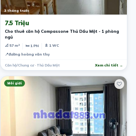
3 tháng trước
7.5 Triệu
Cho thuê căn hộ Compassone Thủ Dầu Một - 1 phòng
ngủ
📐 57 m²
🚿 1 WC
🛏 1 PN
📍
đường hoàng văn thụ
Căn hộ/Chung cư · Thủ Dầu Một
Xem chi tiết →
Môi giới