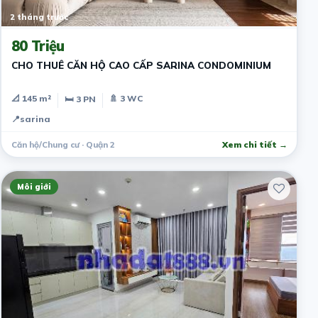
2 tháng trước
80 Triệu
CHO THUÊ CĂN HỘ CAO CẤP SARINA CONDOMINIUM
📐 145 m²
🚿 3 WC
🛏 3 PN
📍
sarina
Căn hộ/Chung cư · Quận 2
Xem chi tiết →
Môi giới