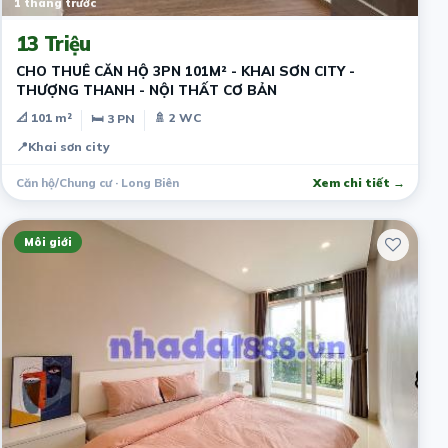
1 tháng trước
13 Triệu
CHO THUÊ CĂN HỘ 3PN 101M² - KHAI SƠN CITY -
THƯỢNG THANH - NỘI THẤT CƠ BẢN
📐 101 m²
🚿 2 WC
🛏 3 PN
📍
Khai sơn city
Căn hộ/Chung cư · Long Biên
Xem chi tiết →
Môi giới