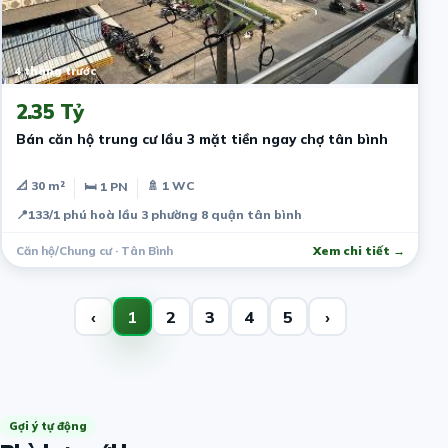
4 tháng trước
2.35 Tỷ
Bán căn hộ trung cư lầu 3 mặt tiền ngay chợ tân bình
📐 30 m²
🚿 1 WC
🛏 1 PN
📍
133/1 phú hoà lầu 3 phường 8 quận tân bình
Căn hộ/Chung cư · Tân Bình
Xem chi tiết →
‹
1
2
3
4
5
›
Gợi ý tự động