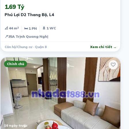
1.69 Tỷ
Phú Lợi D2 Thang Bộ, L4
📐 44 m²
🚿 1 WC
🛏 1 PN
📍
35A Trịnh Quang Nghị
Căn hộ/Chung cư · Quận 8
Xem chi tiết →
Chính chủ
16 ngày trước