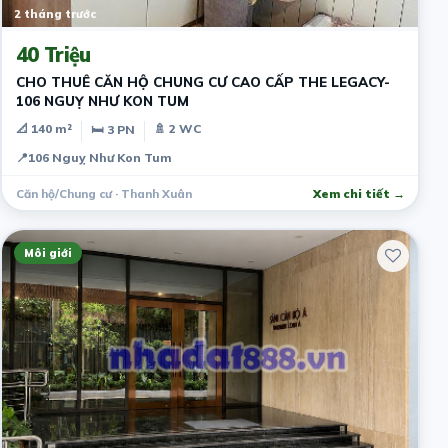
2 tháng trước
40 Triệu
CHO THUÊ CĂN HỘ CHUNG CƯ CAO CẤP THE LEGACY-
106 NGUỴ NHƯ KON TUM
📐 140 m²
🚿 2 WC
🛏 3 PN
📍
106 Nguỵ Như Kon Tum
Căn hộ/Chung cư · Thanh Xuân
Xem chi tiết →
Môi giới