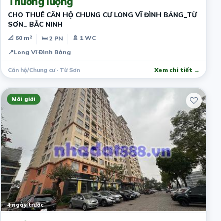
Thương lượng
CHO THUÊ CĂN HỘ CHUNG CƯ LONG VĨ ĐÌNH BẢNG_TỪ
SƠN_ BẮC NINH
📐 60 m²
🚿 1 WC
🛏 2 PN
📍
Long Vĩ Đình Bảng
Căn hộ/Chung cư · Từ Sơn
Xem chi tiết →
Môi giới
4 ngày trước