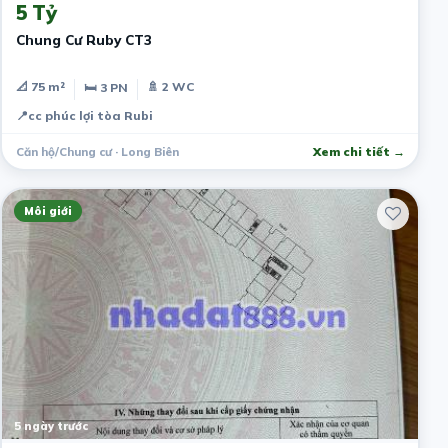
5 Tỷ
Chung Cư Ruby CT3
📐 75 m²
🚿 2 WC
🛏 3 PN
📍
cc phúc lợi tòa Rubi
Căn hộ/Chung cư · Long Biên
Xem chi tiết →
Môi giới
5 ngày trước