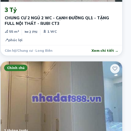
3 Tỷ
CHUNG CƯ 2 NGỦ 2 WC - CẠNH ĐƯỜNG QL1 - TẶNG
FULL NỘI THẤT - RUBI CT3
📐 55 m²
🚿 1 WC
🛏 2 PN
📍
phúc lợi
Căn hộ/Chung cư · Long Biên
Xem chi tiết →
Chính chủ
1 tháng trước