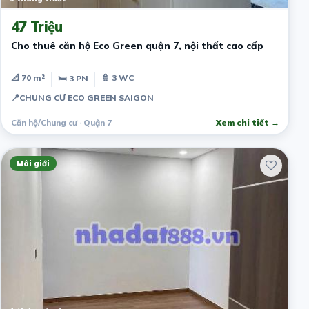
47 Triệu
Cho thuê căn hộ Eco Green quận 7, nội thất cao cấp
📐 70 m²
🚿 3 WC
🛏 3 PN
📍
CHUNG CƯ ECO GREEN SAIGON
Căn hộ/Chung cư · Quận 7
Xem chi tiết →
Môi giới