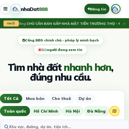
nhaDat
888
Đăng tin
×
Vừa đăng:
CHỦ CẦN BÁN GẤP NHÀ MẶT TIỀN TRƯƠNG THỌ - NGANG 
MỚI
Cổng BĐS chính chủ - pháp lý minh bạch
308
người đang xem tin
Tìm nhà đất
nhanh hơn
,
đúng nhu cầu.
Tất Cả
Mua bán
Cho thuê
Dự án
Toàn quốc
Hồ Chí Minh
Hà Nội
Đà Nẵng