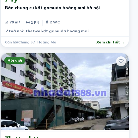
Bán chung cư kđt gamuda hoàng mai hà nội
📐 79 m²
🚿 2 WC
🛏 2 PN
📍
toà nhà thetwo kđt gamuda hoàng mai
Căn hộ/Chung cư · Hoàng Mai
Xem chi tiết →
Môi giới
3 ngày trước