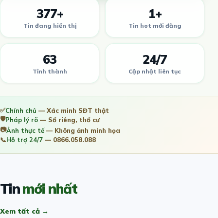
377+
1+
Tin đang hiển thị
Tin hot mới đăng
63
24/7
Tỉnh thành
Cập nhật liên tục
✅
Chính chủ
— Xác minh SĐT thật
🛡️
Pháp lý rõ
— Sổ riêng, thổ cư
📷
Ảnh thực tế
— Không ảnh minh họa
📞
Hỗ trợ 24/7
— 0866.058.088
Tin
mới nhất
Xem tất cả →