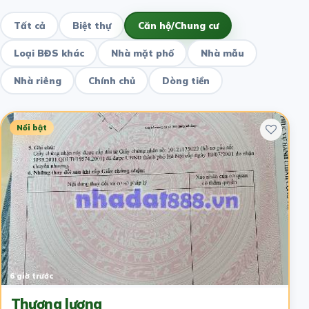
Tất cả
Biệt thự
Căn hộ/Chung cư
Loại BĐS khác
Nhà mặt phố
Nhà mẫu
Nhà riêng
Chính chủ
Dòng tiền
Nổi bật
6 giờ trước
Thương lượng