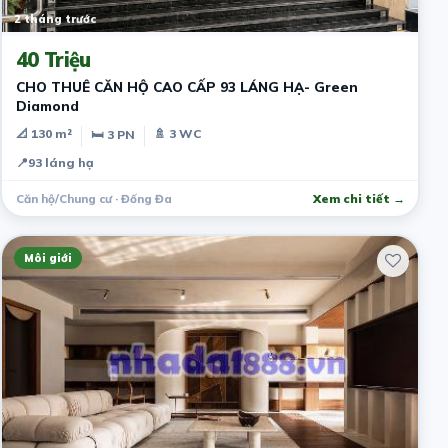
2 tháng trước
40 Triệu
CHO THUÊ CĂN HỘ CAO CẤP 93 LÁNG HẠ- Green
Diamond
📐 130 m²
🚿 3 WC
🛏 3 PN
📍
93 láng hạ
Căn hộ/Chung cư · Đống Đa
Xem chi tiết →
Môi giới