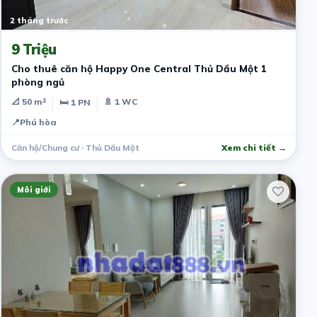
2 tháng trước
9 Triệu
Cho thuê căn hộ Happy One Central Thủ Dầu Một 1
phòng ngủ
📐 50 m²
🚿 1 WC
🛏 1 PN
📍
Phú hòa
Căn hộ/Chung cư · Thủ Dầu Một
Xem chi tiết →
Môi giới