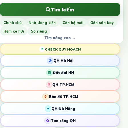
Tìm kiếm
Chính chủ
Nhà dòng tiền
Căn hộ mới
Gần sân bay
Hẻm xe hơi
Sổ riêng
Tìm nâng cao →
CHECK QUY HOẠCH
QH Hà Nội
Đất đai HN
QH TP.HCM
Bản đồ TP.HCM
QH Đà Nẵng
Tìm cổng QH