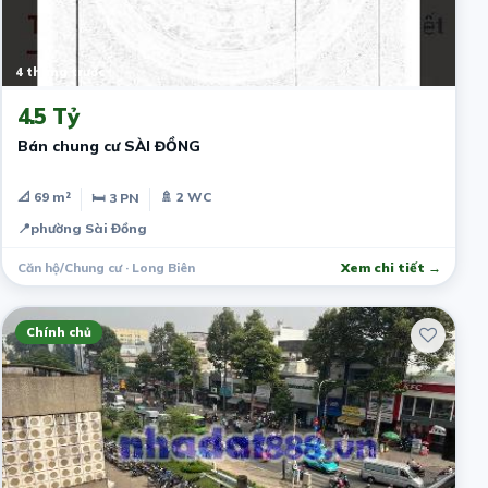
4 tháng trước
4.5 Tỷ
Bán chung cư SÀI ĐỒNG
📐 69 m²
🚿 2 WC
🛏 3 PN
📍
phường Sài Đồng
Căn hộ/Chung cư · Long Biên
Xem chi tiết →
Chính chủ