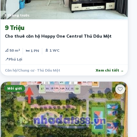
3 tháng trước
9 Triệu
Cho thuê căn hộ Happy One Central Thủ Dầu Một
📐 50 m²
🚿 1 WC
🛏 1 PN
📍
Phú Lợi
Căn hộ/Chung cư · Thủ Dầu Một
Xem chi tiết →
Môi giới