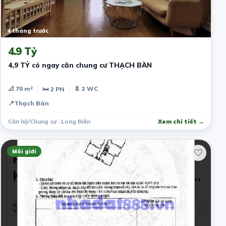
4 tháng trước
4.9 Tỷ
4,9 TỶ có ngay căn chung cư THẠCH BÀN
📐 70 m²
🚿 2 WC
🛏 2 PN
📍
Thạch Bàn
Căn hộ/Chung cư · Long Biên
Xem chi tiết →
Môi giới