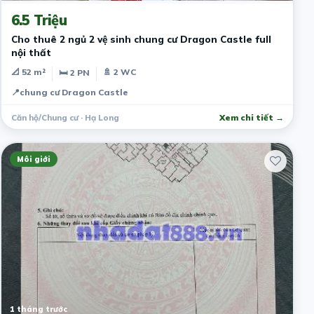
6.5 Triệu
Cho thuê 2 ngủ 2 vệ sinh chung cư Dragon Castle full
nội thất
📐 52 m²
🚿 2 WC
🛏 2 PN
📍
chung cư Dragon Castle
Căn hộ/Chung cư · Hạ Long
Xem chi tiết →
Môi giới
1 tháng trước