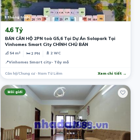
3 tháng trước
4.6 Tỷ
BÁN CĂN HỘ 2PN toà G5,6 Tại Dự Án Solapark Tại
Vinhomes Smart City CHÍNH CHỦ BÁN
📐 54 m²
🚿 2 WC
🛏 2 PN
📍
Vinhomes Smart city- Tây mỗ
Căn hộ/Chung cư · Nam Từ Liêm
Xem chi tiết →
Môi giới