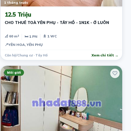
1 tháng trước
12.5 Triệu
CHO THUÊ TOÀ YÊN PHỤ - TÂY HỒ - 1N1K - Ở LUÔN
📐 60 m²
🚿 1 WC
🛏 1 PN
📍
YÊN HOA, YÊN PHỤ
Căn hộ/Chung cư · Tây Hồ
Xem chi tiết →
Môi giới