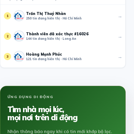
Trần Thị Thuý Nhàn
→
1
250 tin đang hiển thị · Hồ Chí Minh
Thành viên đã xác thực #16026
→
2
144 tin đang hiển thị · Long An
Hoàng Mạnh Phúc
→
3
121 tin đang hiển thị · Hồ Chí Minh
ỨNG DỤNG DI ĐỘNG
Tìm nhà mọi lúc,
mọi nơi trên di động
Nhận thông báo ngay khi có tin mới khớp bộ lọc.