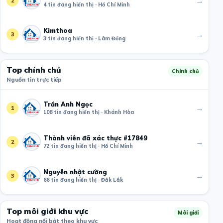
→
2
4 tin đang hiển thị · Hồ Chí Minh
Kimthoa
→
3
3 tin đang hiển thị · Lâm Đồng
Top chính chủ
Chính chủ
Nguồn tin trực tiếp
Trần Anh Ngọc
→
1
108 tin đang hiển thị · Khánh Hòa
Thành viên đã xác thực #17849
→
2
72 tin đang hiển thị · Hồ Chí Minh
Nguyễn nhật cường
→
3
66 tin đang hiển thị · Đắk Lắk
Top môi giới khu vực
Môi giới
Hoạt động nổi bật theo khu vực