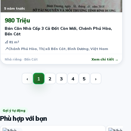
5 năm trước
980 Triệu
Bán Căn Nhà Cấp 3 Cả Đất Còn Mới, Chánh Phú Hòa,
Bến Cát
📐 81 m²
📍
Chánh Phú Hòa, Thị xã Bến Cát, Bình Dương, Việt Nam
Nhà riêng · Bến Cát
Xem chi tiết →
‹
1
2
3
4
5
›
Gợi ý tự động
Phù hợp với bạn