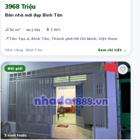
3968 Triệu
Bán nhà mới đẹp Bình Tân
📐 52 m²
🚿 2 WC
🛏 2 PN
📍
Tân Tạo A, Bình Tân, Thành phố Hồ Chí Minh, Việt Nam
Nhà riêng · Bình Tân
Xem chi tiết →
Môi giới
3 năm trước