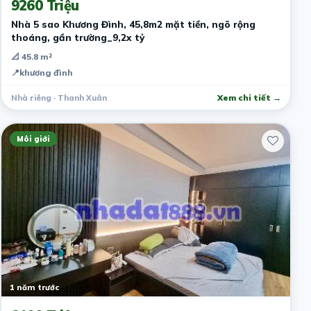
9260 Triệu
Nhà 5 sao Khương Đình, 45,8m2 mặt tiền, ngõ rộng
thoáng, gần trường_9,2x tỷ
📐 45.8 m²
📍
khương đình
Nhà riêng · Thanh Xuân
Xem chi tiết →
Môi giới
1 năm trước