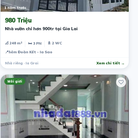
1 năm trước
980 Triệu
Nhà vườn chỉ hơn 900tr tại Gia Lai
📐 248 m²
🚿 2 WC
🛏 3 PN
📍
hẻm Đoàn Kết - Ia Sao
Nhà riêng · Ia Grai
Xem chi tiết →
Môi giới