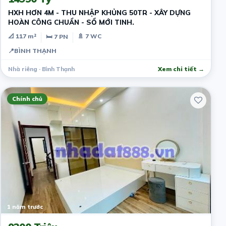
HXH HƠN 4M - THU NHẬP KHỦNG 50TR - XÂY DỰNG
HOÀN CÔNG CHUẨN - SỔ MỚI TINH.
📐 117 m²
🚿 7 WC
🛏 7 PN
📍
BÌNH THẠNH
Nhà riêng · Bình Thạnh
Xem chi tiết →
Chính chủ
1 năm trước