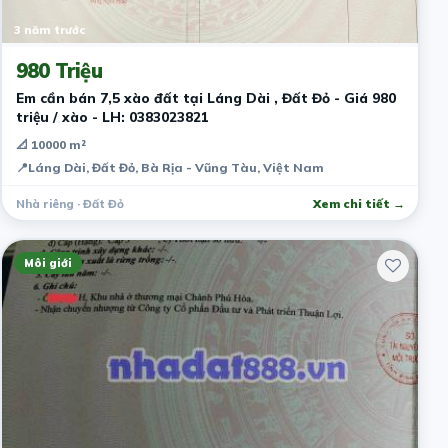
3 năm trước
980 Triệu
Em cần bán 7,5 xào đất tại Láng Dài , Đất Đỏ - Giá 980
triệu / xào - LH: 0383023821
📐 10000 m²
📍
Láng Dài, Đất Đỏ, Bà Rịa - Vũng Tàu, Việt Nam
Nhà riêng · Đất Đỏ
Xem chi tiết →
Môi giới