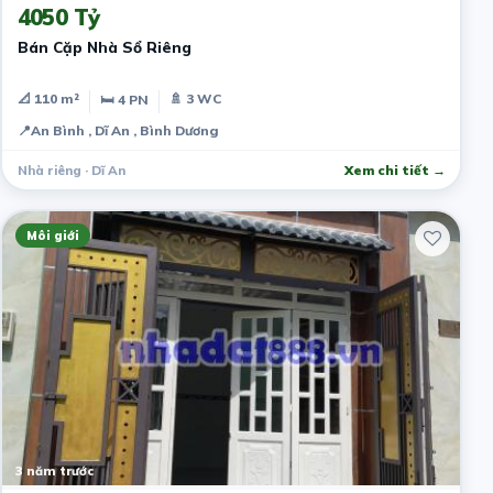
4050 Tỷ
Bán Cặp Nhà Sổ Riêng
📐 110 m²
🚿 3 WC
🛏 4 PN
📍
An Bình , Dĩ An , Bình Dương
Nhà riêng · Dĩ An
Xem chi tiết →
Môi giới
3 năm trước