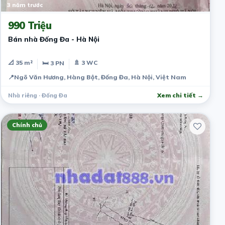
3 năm trước
990 Triệu
Bán nhà Đống Đa - Hà Nội
📐 35 m²
🚿 3 WC
🛏 3 PN
📍
Ngõ Văn Hương, Hàng Bột, Đống Đa, Hà Nội, Việt Nam
Nhà riêng · Đống Đa
Xem chi tiết →
Chính chủ