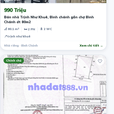
990 Triệu
Bán nhà Trịnh Như Khuê, Bình chánh gần chợ Bình
Chánh dt 80m2
📐 80.1 m²
🚿 2 WC
🛏 2 PN
📍
trịnh như khuê
Nhà riêng · Bình Chánh
Xem chi tiết →
Chính chủ