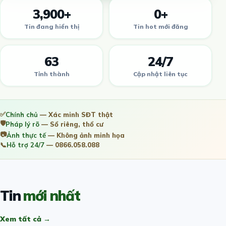
3,900+
0+
Tin đang hiển thị
Tin hot mới đăng
63
24/7
Tỉnh thành
Cập nhật liên tục
✅
Chính chủ
— Xác minh SĐT thật
🛡️
Pháp lý rõ
— Sổ riêng, thổ cư
📷
Ảnh thực tế
— Không ảnh minh họa
📞
Hỗ trợ 24/7
— 0866.058.088
Tin
mới nhất
Xem tất cả →