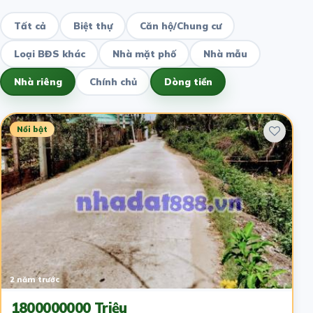
Tất cả
Biệt thự
Căn hộ/Chung cư
Loại BĐS khác
Nhà mặt phố
Nhà mẫu
Nhà riêng
Chính chủ
Dòng tiền
Nổi bật
2 năm trước
1800000000 Triệu