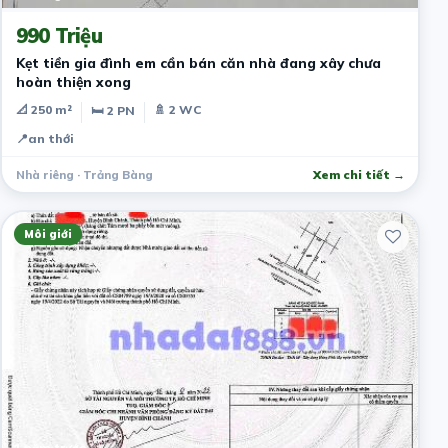
990 Triệu
Kẹt tiền gia đình em cần bán căn nhà đang xây chưa
hoàn thiện xong
📐 250 m²
🚿 2 WC
🛏 2 PN
📍
an thới
Nhà riêng · Trảng Bàng
Xem chi tiết →
Môi giới