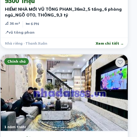
9300 Triệu
HIẾM! NHÀ MỚI VŨ TÔNG PHAN_36m2_5 tầng_6 phòng
ngủ_NGÕ OTO, THÔNG_9,3 tỷ
📐 36 m²
🛏 6 PN
📍
vũ tông phan
Nhà riêng · Thanh Xuân
Xem chi tiết →
Chính chủ
1 năm trước