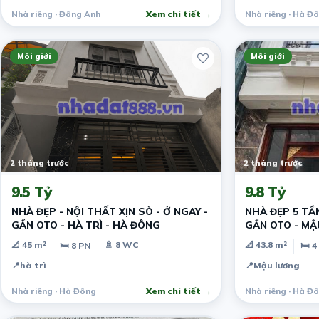
Nhà riêng · Đông Anh
Xem chi tiết →
Nhà riêng · Hà Đ
Môi giới
Môi giới
2 tháng trước
2 tháng trước
9.5 Tỷ
9.8 Tỷ
NHÀ ĐẸP - NỘI THẤT XỊN SÒ - Ở NGAY -
NHÀ ĐẸP 5 TẦN
GẦN OTO - HÀ TRÌ - HÀ ĐÔNG
GẦN OTO - MẬ
📐 45 m²
🚿 8 WC
📐 43.8 m²
🛏 8 PN
🛏 4
📍
hà trì
📍
Mậu lương
Nhà riêng · Hà Đông
Xem chi tiết →
Nhà riêng · Hà Đ