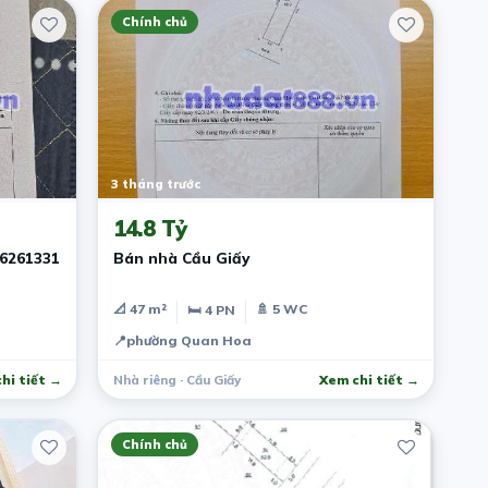
Chính chủ
3 tháng trước
14.8 Tỷ
36261331
Bán nhà Cầu Giấy
📐 47 m²
🚿 5 WC
🛏 4 PN
📍
phường Quan Hoa
hi tiết →
Nhà riêng · Cầu Giấy
Xem chi tiết →
Chính chủ