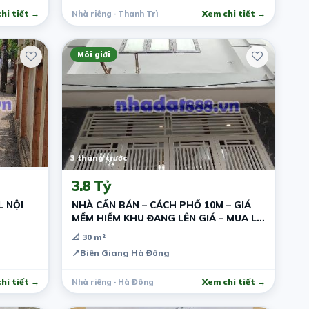
hi tiết →
Nhà riêng · Thanh Trì
Xem chi tiết →
Môi giới
3 tháng trước
3.8 Tỷ
L NỘI
NHÀ CẦN BÁN – CÁCH PHỐ 10M – GIÁ
MỀM HIẾM KHU ĐANG LÊN GIÁ – MUA LÀ
GIỮ TIỀN
📐 30 m²
📍
Biên Giang Hà Đông
hi tiết →
Nhà riêng · Hà Đông
Xem chi tiết →