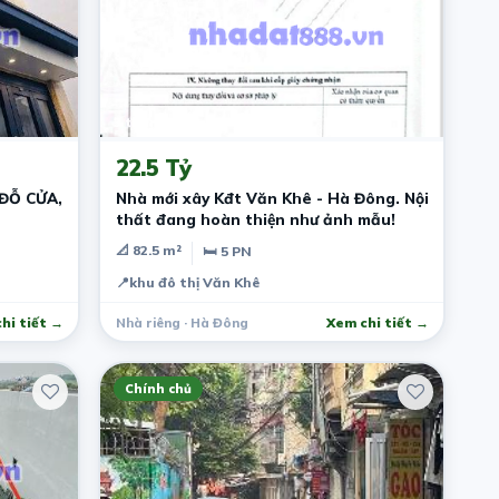
3 tháng trước
22.5 Tỷ
ĐỖ CỬA,
Nhà mới xây Kđt Văn Khê - Hà Đông. Nội
thất đang hoàn thiện như ảnh mẫu!
📐 82.5 m²
🛏 5 PN
📍
khu đô thị Văn Khê
hi tiết →
Nhà riêng · Hà Đông
Xem chi tiết →
Chính chủ