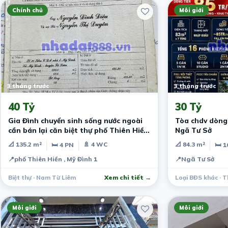
Chính chủ
Môi giới
3 tháng trước
3 tháng trước
40 Tỷ
30 Tỷ
Gia Đình chuyển sinh sống nước ngoài
Tòa chdv dòng 
cần bán lại căn biệt thự phố Thiên Hiền
Ngã Tư Sở
MĐ
📐 135.2 m²
🚿 4 WC
📐 84.3 m²
🛏 4 PN
🛏 1
📍
phố Thiên Hiền , Mỹ Đình 1
📍
Ngã Tư Sở
Biệt thự · Nam Từ Liêm
Xem chi tiết →
Loại BĐS khác · 
Môi giới
Môi giới