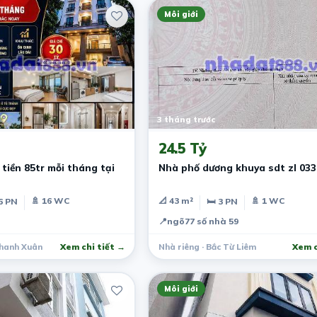
Môi giới
3 tháng trước
24.5 Tỷ
tiền 85tr mỗi tháng tại
Nhà phố dương khuya sdt zl 03
🚿 16 WC
📐 43 m²
🚿 1 WC
6 PN
🛏 3 PN
📍
ngõ77 số nhà 59
Thanh Xuân
Xem chi tiết →
Nhà riêng · Bắc Từ Liêm
Xem c
Môi giới