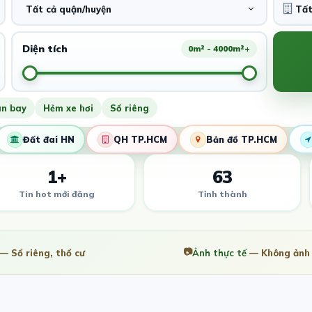
Tất cả quận/huyện
Diện tích
0m² - 4000m²+
ân bay
Hẻm xe hơi
Sổ riêng
Đất đai HN
QH TP.HCM
Bản đồ TP.HCM
1+
63
Tin hot mới đăng
Tỉnh thành
📷
— Sổ riêng, thổ cư
Ảnh thực tế
— Không ảnh 