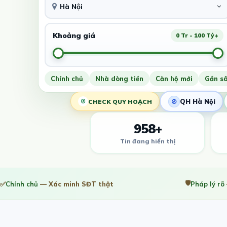
Hà Nội
Khoảng giá
0 Tr - 100 Tỷ+
Chính chủ
Nhà dòng tiền
Căn hộ mới
Gần s
QH Hà Nội
CHECK QUY HOẠCH
958+
Tin đang hiển thị
🛡️
✅
Chính chủ
— Xác minh SĐT thật
Pháp lý rõ