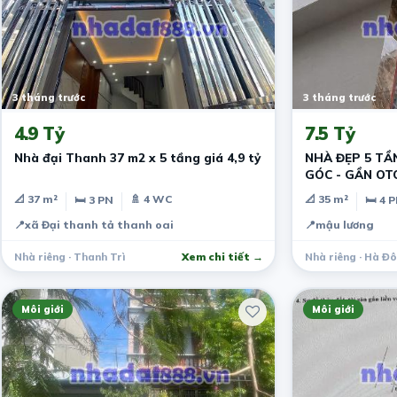
3 tháng trước
3 tháng trước
4.9 Tỷ
7.5 Tỷ
Nhà đại Thanh 37 m2 x 5 tầng giá 4,9 tỷ
NHÀ ĐẸP 5 TẦN
GÓC - GẦN OTO - MẬU LƯƠNG - HÀ
ĐÔNG
📐 37 m²
🚿 4 WC
📐 35 m²
🛏 3 PN
🛏 4 
📍
xã Đại thanh tả thanh oai
📍
mậu lương
Nhà riêng · Thanh Trì
Xem chi tiết →
Nhà riêng · Hà Đ
Môi giới
Môi giới