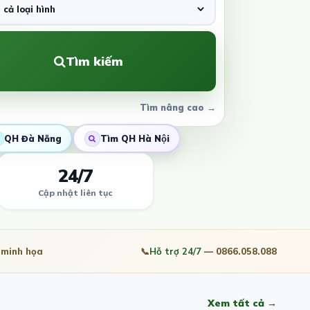
Tìm kiếm
Tìm nâng cao →
QH Đà Nẵng
Tìm QH Hà Nội
24/7
Cập nhật liên tục
minh họa
📞
Hỗ trợ 24/7
— 0866.058.088
Xem tất cả →