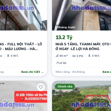
3 tháng trước
13.2 Tỷ
G - FULL NỘI THẤT - LÔ
NHÀ 5 TẦNG, THANH MÁY. OTO 
Ở NGAY -LÊ LỢI HÀ ĐÔNG
🚿 3 WC
📐 46 m²
🚿 3 WC
PN
🛏 3 PN
📍
Lê lơi
ông
Xem chi tiết →
Nhà riêng · Hà Đông
Xem c
Chính chủ