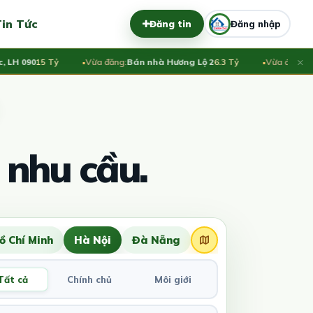
in Tức
Đăng tin
Đăng nhập
×
090
15 Tỷ
Vừa đăng:
Bán nhà Hương Lộ 2
6.3 Tỷ
Vừa đăng:
Bán nh
 nhu cầu.
ồ Chí Minh
Hà Nội
Đà Nẵng
Tất cả
Chính chủ
Môi giới