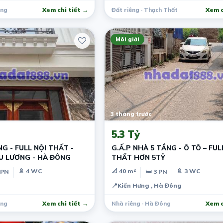
ông
Xem chi tiết →
Đất riêng · Thạch Thất
Xem c
Môi giới
3 tháng trước
5.3 Tỷ
G - FULL NỘI THẤT -
G.Ấ.P NHÀ 5 TẦNG - Ô TÔ – FUL
U LƯƠNG - HÀ ĐÔNG
THẤT HƠN 5TỶ
🚿 4 WC
📐 40 m²
🚿 3 WC
 PN
🛏 3 PN
📍
Kiến Hưng , Hà Đông
ông
Xem chi tiết →
Nhà riêng · Hà Đông
Xem c