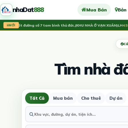
nhaDat
888
Mua Bán
Bản
án đất đường số 7 tam bình thủ đức,(KHU NHÀ Ở VẠN XUÂN)LH
4.55 Tỷ
MỚI
Cổ
Tìm nhà đ
Tất Cả
Mua bán
Cho thuê
Dự án