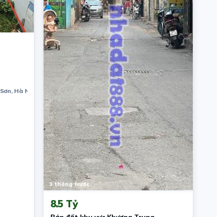
 Sơn, Hà Nội.
3 tháng trước
8.5 Tỷ
Bán đất khu vực Khương Trung