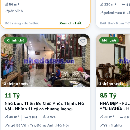
📐 56 m²
📐 120 m²
🛏 4
📍
yên vĩnh
📍
geleximco B L
Đất riêng · Hoài Đức
Xem chi tiết →
Biệt thự · Nam Từ
Chính chủ
Môi giới
2 tháng trước
2 tháng trước
11 Tỷ
8.5 Tỷ
Nhà bán. Thôn Ba Chữ, Phúc Thịnh, Hà
NHÀ ĐẸP - FUL
Nội - Nhỉnh 11 tỷ có thương lượng.
YÊN NGHĨA - 
📐 40 m²
🚿 3 WC
📐 38 m²
🛏 3 PN
🛏 6 
📍
ngõ 56 Vân Trì, Đông Anh, Hà Nội
📍
Yên Nghĩa