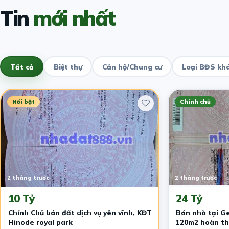
Tin
mới nhất
Tất cả
Biệt thự
Căn hộ/Chung cư
Loại BĐS kh
Nổi bật
Chính chủ
2 tháng trước
2 tháng trước
10 Tỷ
24 Tỷ
Chính Chủ bán đất dịch vụ yên vĩnh, KĐT
Bán nhà tại Ge
Hinode royal park
120m2 hoàn thi