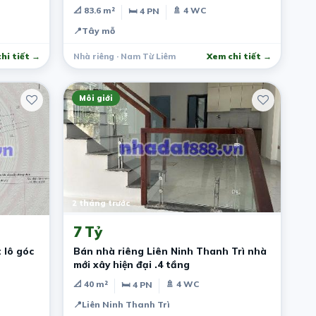
📐 83.6 m²
🚿 4 WC
🛏 4 PN
📍
Tây mỗ
hi tiết →
Nhà riêng · Nam Từ Liêm
Xem chi tiết →
Môi giới
2 tháng trước
7 Tỷ
 lô góc
Bán nhà riêng Liên Ninh Thanh Trì nhà
mới xây hiện đại .4 tầng
📐 40 m²
🚿 4 WC
🛏 4 PN
📍
Liên Ninh Thanh Trì