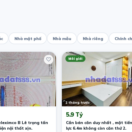
ác
Nhà mặt phố
Nhà mẫu
Nhà riêng
Chính c
Môi giới
2 tháng trước
5.9 Tỷ
leximco B Lê trọng tấn
Cần bán căn duy nhất , mặt tiề
ện nội thất xịn.
lực 6.4m không còn căn thứ 2.