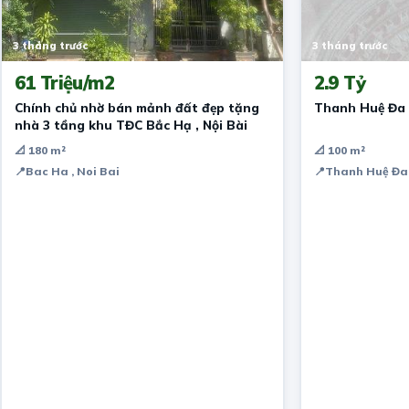
3 tháng trước
3 tháng trước
61 Triệu/m2
2.9 Tỷ
Chính chủ nhờ bán mảnh đất đẹp tặng
Thanh Huệ Đa
nhà 3 tầng khu TĐC Bắc Hạ , Nội Bài
📐 180 m²
📐 100 m²
📍
Bac Ha , Noi Bai
📍
Thanh Huệ Đa