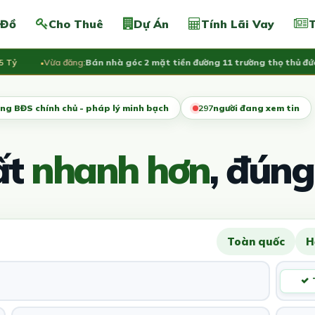
 Đồ
Cho Thuê
Dự Án
Tính Lãi Vay
T
Vừa đăng:
Bán nhà góc 2 mặt tiền đường 11 trường thọ thủ đức, LH 
ng BĐS chính chủ - pháp lý minh bạch
297
người đang xem tin
ất
nhanh hơn
, đúng
Toàn quốc
H