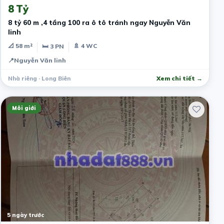
8 Tỷ
8 tỷ 60 m ,4 tầng 100 ra ô tô tránh ngay Nguyễn Văn
linh
📐 58 m²
🚿 4 WC
🛏 3 PN
📍
Nguyễn Văn linh
Nhà riêng · Long Biên
Xem chi tiết →
Môi giới
5 ngày trước