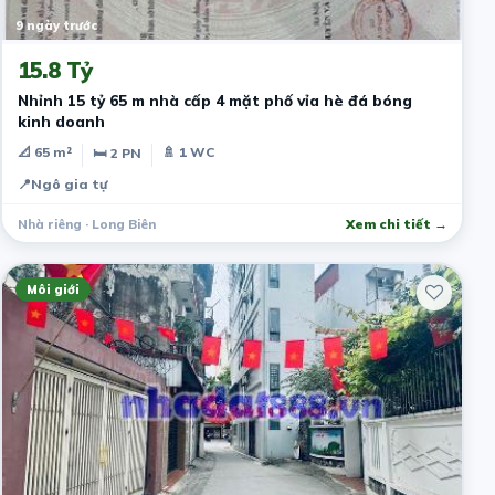
9 ngày trước
15.8 Tỷ
Nhỉnh 15 tỷ 65 m nhà cấp 4 mặt phố vỉa hè đá bóng
kinh doanh
📐 65 m²
🚿 1 WC
🛏 2 PN
📍
Ngô gia tự
Nhà riêng · Long Biên
Xem chi tiết →
Môi giới