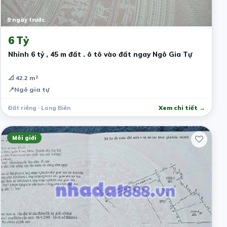
9 ngày trước
6 Tỷ
Nhỉnh 6 tỷ , 45 m đất . ô tô vào đất ngay Ngô Gia Tự
📐 42.2 m²
📍
Ngô gia tự
Đất riêng · Long Biên
Xem chi tiết →
Môi giới