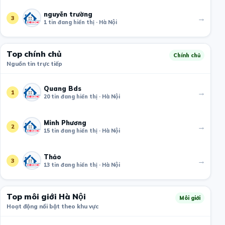
nguyễn trường
→
3
1 tin đang hiển thị · Hà Nội
Top chính chủ
Chính chủ
Nguồn tin trực tiếp
Quang Bds
→
1
20 tin đang hiển thị · Hà Nội
Minh Phương
→
2
15 tin đang hiển thị · Hà Nội
Thảo
→
3
13 tin đang hiển thị · Hà Nội
Top môi giới Hà Nội
Môi giới
Hoạt động nổi bật theo khu vực