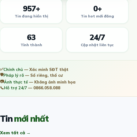
957+
0+
Tin đang hiển thị
Tin hot mới đăng
63
24/7
Tỉnh thành
Cập nhật liên tục
✅
Chính chủ
— Xác minh SĐT thật
🛡️
Pháp lý rõ
— Sổ riêng, thổ cư
📷
Ảnh thực tế
— Không ảnh minh họa
📞
Hỗ trợ 24/7
— 0866.058.088
Tin
mới nhất
Xem tất cả →