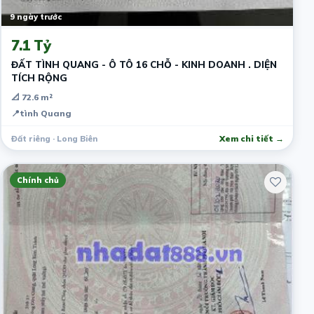
9 ngày trước
7.1 Tỷ
ĐẤT TÌNH QUANG - Ô TÔ 16 CHỖ - KINH DOANH . DIỆN
TÍCH RỘNG
📐 72.6 m²
📍
tình Quang
Đất riêng · Long Biên
Xem chi tiết →
Chính chủ