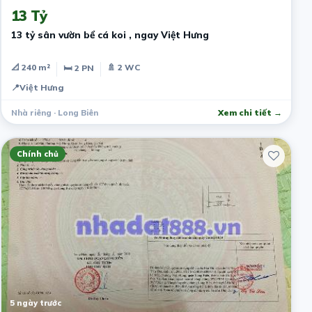
13 Tỷ
13 tỷ sân vườn bể cá koi , ngay Việt Hưng
📐 240 m²
🚿 2 WC
🛏 2 PN
📍
Việt Hưng
Nhà riêng · Long Biên
Xem chi tiết →
Chính chủ
5 ngày trước