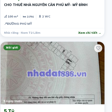
CHO THUÊ NHÀ NGUYÊN CĂN PHÚ MỸ- MỸ ĐÌNH
📐 100 m²
🚿 2 WC
🛏 3 PN
📍
ĐƯỜNG PHÚ MỸ
Nhà riêng · Nam Từ Liêm
Xem chi tiết →
Môi giới
5 ngày trước
5 Tỷ