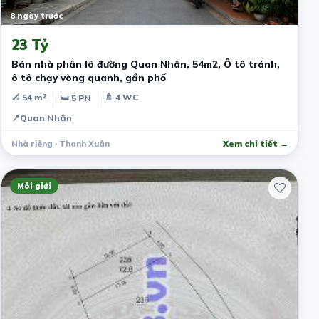
8 ngày trước
23 Tỷ
Bán nhà phân lô đường Quan Nhân, 54m2, Ô tô tránh,
ô tô chạy vòng quanh, gần phố
📐 54 m²
🚿 4 WC
🛏 5 PN
📍
Quan Nhân
Nhà riêng · Thanh Xuân
Xem chi tiết →
Môi giới