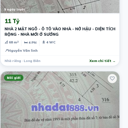
9 ngày trước
11 Tỷ
NHÀ 2 MẶT NGÕ - Ô TÔ VÀO NHÀ - NỞ HẬU - DIỆN TÍCH
RỘNG - NHÀ MỚI Ở SƯỚNG
📐 68 m²
🚿 4 WC
🛏 4 PN
📍
Nguyễn Văn linh
Nhà riêng · Long Biên
Xem chi tiết →
Môi giới