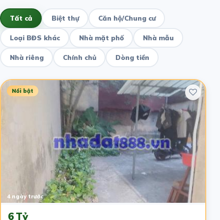
Tất cả
Biệt thự
Căn hộ/Chung cư
Loại BĐS khác
Nhà mặt phố
Nhà mẫu
Nhà riêng
Chính chủ
Dòng tiền
Nổi bật
4 ngày trước
6 Tỷ