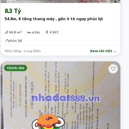
8.3 Tỷ
54.8m, 6 tầng thang máy , gần ô tô ngay phúc lợi
📐 54.8 m²
🚿 4 WC
🛏 4 PN
📍
phúc lợi
Nhà riêng · Long Biên
Xem chi tiết →
Chính chủ