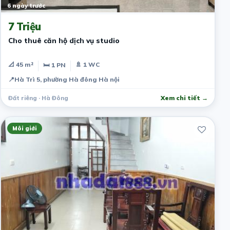
6 ngày trước
7 Triệu
Cho thuê căn hộ dịch vụ studio
📐 45 m²
🚿 1 WC
🛏 1 PN
📍
Hà Trì 5, phường Hà đông Hà nội
Đất riêng · Hà Đông
Xem chi tiết →
Môi giới