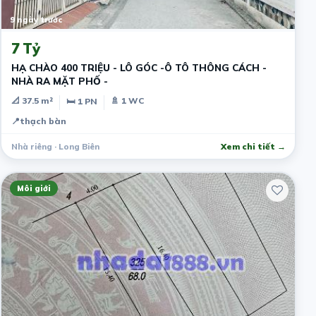
9 ngày trước
7 Tỷ
HẠ CHÀO 400 TRIỆU - LÔ GÓC -Ô TÔ THÔNG CÁCH -
NHÀ RA MẶT PHỐ -
📐 37.5 m²
🚿 1 WC
🛏 1 PN
📍
thạch bàn
Nhà riêng · Long Biên
Xem chi tiết →
Môi giới