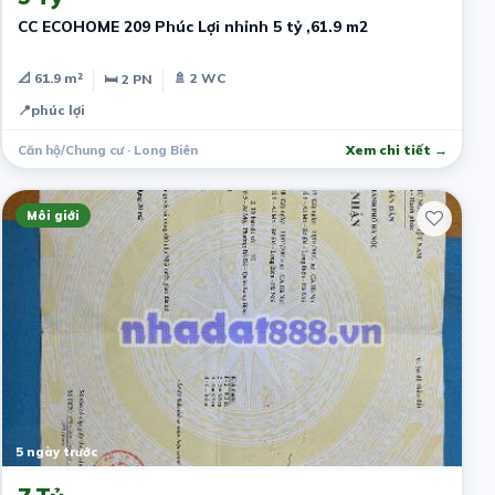
CC ECOHOME 209 Phúc Lợi nhỉnh 5 tỷ ,61.9 m2
📐 61.9 m²
🚿 2 WC
🛏 2 PN
📍
phúc lợi
Căn hộ/Chung cư · Long Biên
Xem chi tiết →
Môi giới
5 ngày trước