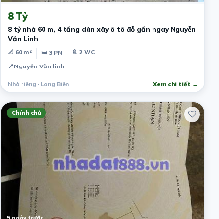
8 Tỷ
8 tỷ nhà 60 m, 4 tầng dân xây ô tô đỗ gần ngay Nguyễn
Văn Linh
📐 60 m²
🚿 2 WC
🛏 3 PN
📍
Nguyễn Văn linh
Nhà riêng · Long Biên
Xem chi tiết →
Chính chủ
5 ngày trước