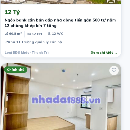
6 ngày trước
12 Tỷ
Ngộp bank cần bán gấp nhà dòng tiền gần 500 tr/ năm
12 phòng khép kín 7 tầng
📐 60.8 m²
🚿 12 WC
🛏 12 PN
📍
Khu Tt trường quản lý cán bộ
Loại BĐS khác · Thanh Trì
Xem chi tiết →
Chính chủ