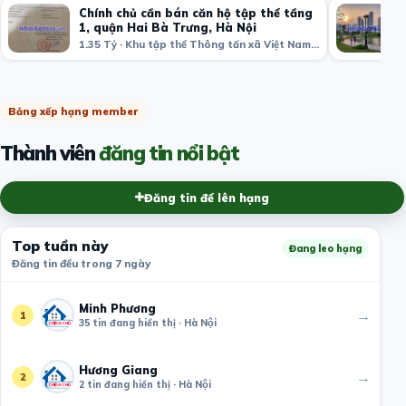
Chính chủ cần bán căn hộ tập thể tầng
1, quận Hai Bà Trưng, Hà Nội
1.35 Tỷ · Khu tập thể Thông tấn xã Việt Nam, Bạch Mai, Hai Bà Trưng, Hà Nội, Việt Nam
Bảng xếp hạng member
Thành viên
đăng tin nổi bật
Đăng tin để lên hạng
Top tuần này
Đang leo hạng
Đăng tin đều trong 7 ngày
Minh Phương
→
1
35 tin đang hiển thị · Hà Nội
Hương Giang
→
2
2 tin đang hiển thị · Hà Nội