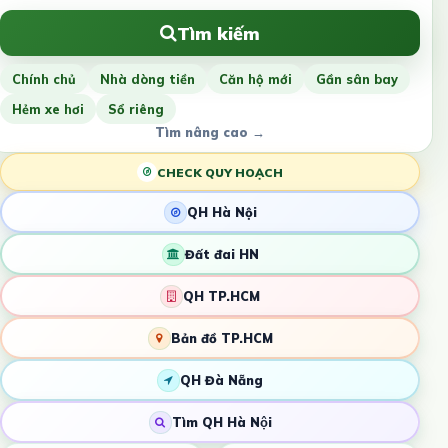
Tìm kiếm
Chính chủ
Nhà dòng tiền
Căn hộ mới
Gần sân bay
Hẻm xe hơi
Sổ riêng
Tìm nâng cao →
CHECK QUY HOẠCH
QH Hà Nội
Đất đai HN
QH TP.HCM
Bản đồ TP.HCM
QH Đà Nẵng
Tìm QH Hà Nội