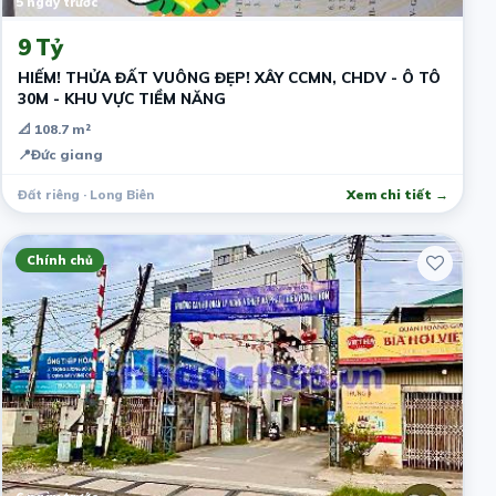
5 ngày trước
9 Tỷ
HIẾM! THỬA ĐẤT VUÔNG ĐẸP! XÂY CCMN, CHDV - Ô TÔ
30M - KHU VỰC TIỀM NĂNG
📐 108.7 m²
📍
Đức giang
Đất riêng · Long Biên
Xem chi tiết →
Chính chủ