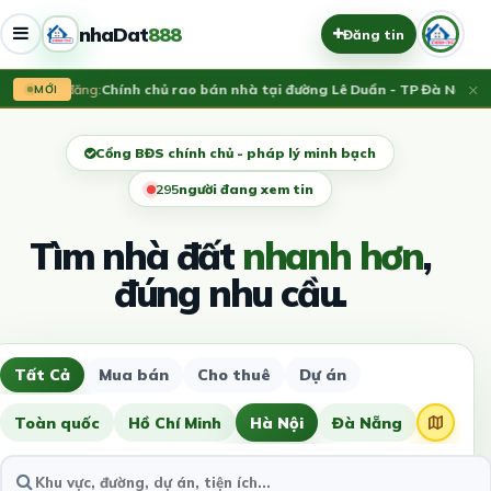
nhaDat
888
Đăng tin
×
Vừa đăng:
Chính chủ rao bán nhà tại đường Lê Duẩn - TP Đà Nẵng; D
MỚI
Cổng BĐS chính chủ - pháp lý minh bạch
297
người đang xem tin
Tìm nhà đất
nhanh hơn
,
đúng nhu cầu.
Tất Cả
Mua bán
Cho thuê
Dự án
Toàn quốc
Hồ Chí Minh
Hà Nội
Đà Nẵng