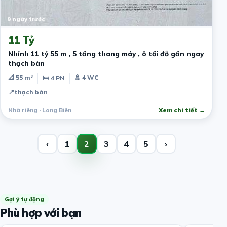
9 ngày trước
11 Tỷ
Nhỉnh 11 tỷ 55 m , 5 tầng thang máy , ô tối đỗ gần ngay
thạch bàn
📐 55 m²
🚿 4 WC
🛏 4 PN
📍
thạch bàn
Nhà riêng · Long Biên
Xem chi tiết →
‹
1
2
3
4
5
›
Gợi ý tự động
Phù hợp với bạn