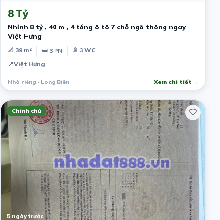
8 Tỷ
Nhỉnh 8 tỷ , 40 m , 4 tầng ô tô 7 chỗ ngõ thông ngay
Việt Hưng
📐 39 m²
🚿 3 WC
🛏 3 PN
📍
Việt Hưng
Nhà riêng · Long Biên
Xem chi tiết →
Chính chủ
5 ngày trước