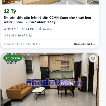
6 ngày trước
12 Tỷ
Em cần tiền gấp bán rẻ căn CCMN đang cho thuê hơn
400tr / năm. 58.6m2 nhỉnh 12 tỷ
📐 58.6 m²
🚿 11 WC
🛏 11 PN
📍
33 cổ điển tứ hiệp
Loại BĐS khác · Thanh Trì
Xem chi tiết →
Chính chủ