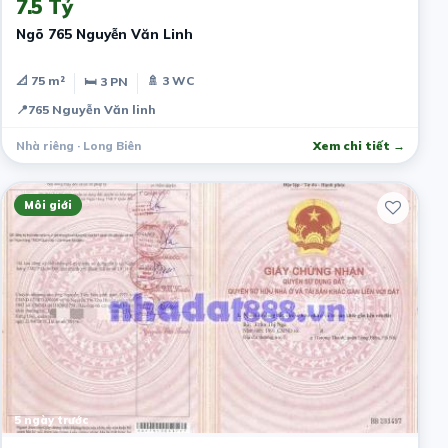
7.5 Tỷ
Ngõ 765 Nguyễn Văn Linh
📐 75 m²
🚿 3 WC
🛏 3 PN
📍
765 Nguyễn Văn linh
Nhà riêng · Long Biên
Xem chi tiết →
Môi giới
5 ngày trước