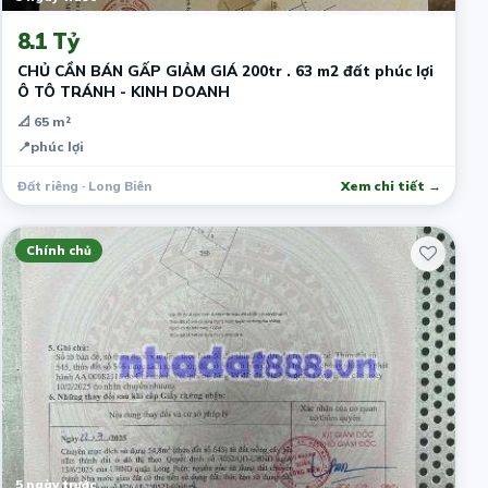
8.1 Tỷ
CHỦ CẦN BÁN GẤP GIẢM GIÁ 200tr . 63 m2 đất phúc lợi
Ô TÔ TRÁNH - KINH DOANH
📐 65 m²
📍
phúc lợi
Đất riêng · Long Biên
Xem chi tiết →
Chính chủ
5 ngày trước