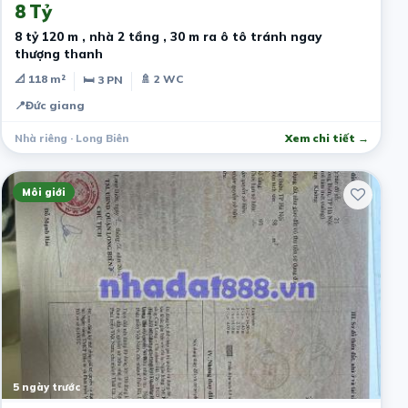
8 Tỷ
8 tỷ 120 m , nhà 2 tầng , 30 m ra ô tô tránh ngay
thượng thanh
📐 118 m²
🚿 2 WC
🛏 3 PN
📍
Đức giang
Nhà riêng · Long Biên
Xem chi tiết →
Môi giới
5 ngày trước