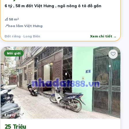
6 tỷ , 58 m đất Việt Hưng , ngõ nông ô tô đỗ gần
📐 58 m²
📍
hoa lâm Việt Hưng
Đất riêng · Long Biên
Xem chi tiết →
Môi giới
4 ngày trước
25 Triệu