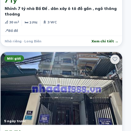
7 Tỷ
Nhỉnh 7 tỷ nhà Bồ Để . dân xây ô tô đỗ gần , ngõ thông
thoáng
📐 30 m²
🚿 3 WC
🛏 3 PN
📍
Bồ đề
Nhà riêng · Long Biên
Xem chi tiết →
Môi giới
5 ngày trước