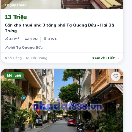
7 ngày trước
13 Triệu
Cần cho thuê nhà 3 tầng phố Tạ Quang Bửu - Hai Bà
Trưng
📐 43 m²
🚿 3 WC
🛏 3 PN
📍
phố Tạ Quang Bửu
Nhà riêng · Hai Bà Trưng
Xem chi tiết →
Môi giới