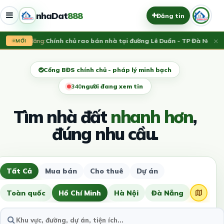
nhaDat
888
Đăng tin
×
Vừa đăng:
Chính chủ rao bán nhà tại đường Lê Duẩn - TP Đà Nẵng; DT
MỚI
Cổng BĐS chính chủ - pháp lý minh bạch
343
người đang xem tin
Tìm nhà đất
nhanh hơn
,
đúng nhu cầu.
Tất Cả
Mua bán
Cho thuê
Dự án
Toàn quốc
Hồ Chí Minh
Hà Nội
Đà Nẵng