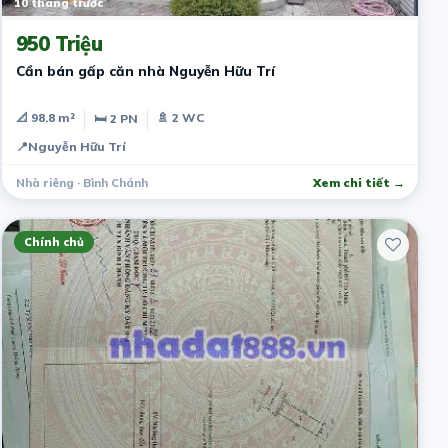
10 tháng trước
950 Triệu
Cần bán gấp căn nhà Nguyễn Hữu Trí
📐 98.8 m²
🚿 2 WC
🛏 2 PN
📍
Nguyễn Hữu Trí
Nhà riêng · Bình Chánh
Xem chi tiết →
Chính chủ