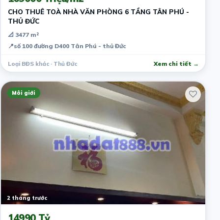
CHO THUÊ TOÀ NHÀ VĂN PHÒNG 6 TẦNG TÂN PHÚ -
THỦ ĐỨC
📐 3477 m²
📍
số 100 đường D400 Tân Phú - thủ Đức
Loại BĐS khác · Thủ Đức
Xem chi tiết →
Môi giới
2 tháng trước
14990 Tỷ