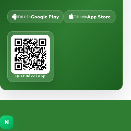
Google Play
App Store
Tải trên
Tải trên
Quét để cài app
N