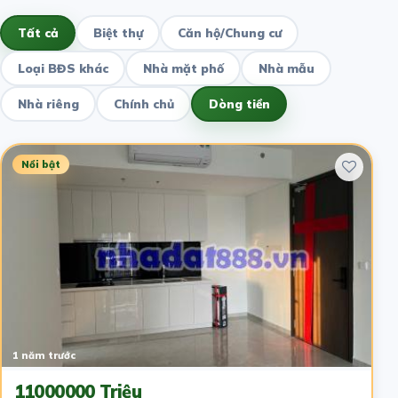
Tất cả
Biệt thự
Căn hộ/Chung cư
Loại BĐS khác
Nhà mặt phố
Nhà mẫu
Nhà riêng
Chính chủ
Dòng tiền
Nổi bật
1 năm trước
11000000 Triệu