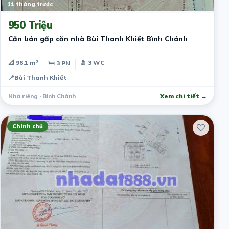
11 tháng trước
950 Triệu
Cần bán gấp căn nhà Bùi Thanh Khiết Bình Chánh
📐 96.1 m²
🚿 3 WC
🛏 3 PN
📍
Bùi Thanh Khiết
Nhà riêng · Bình Chánh
Xem chi tiết →
Chính chủ