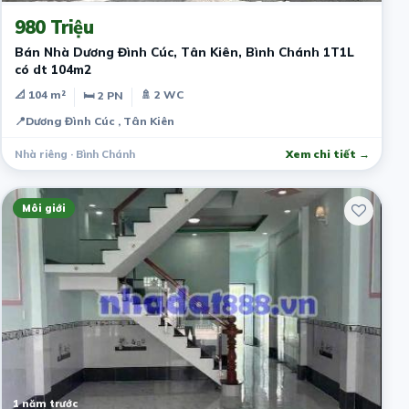
980 Triệu
Bán Nhà Dương Đình Cúc, Tân Kiên, Bình Chánh 1T1L
có dt 104m2
📐 104 m²
🚿 2 WC
🛏 2 PN
📍
Dương Đình Cúc , Tân Kiên
Nhà riêng · Bình Chánh
Xem chi tiết →
Môi giới
1 năm trước