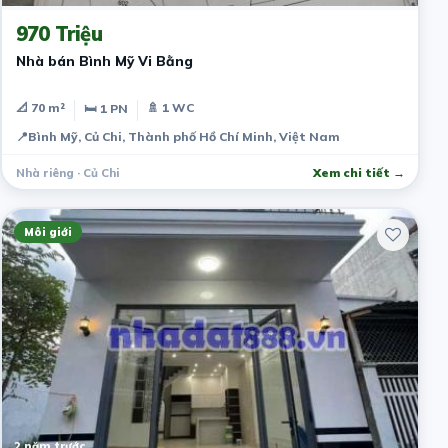
970 Triệu
Nhà bán Bình Mỹ Vi Bằng
📐 70 m²
🚿 1 WC
🛏 1 PN
📍
Bình Mỹ, Củ Chi, Thành phố Hồ Chí Minh, Việt Nam
Nhà riêng · Củ Chi
Xem chi tiết →
Môi giới
2 năm trước