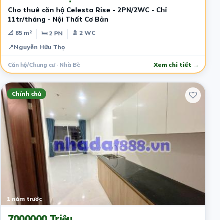
Cho thuê căn hộ Celesta Rise - 2PN/2WC - Chỉ
11tr/tháng - Nội Thất Cơ Bản
📐 85 m²
🚿 2 WC
🛏 2 PN
📍
Nguyễn Hữu Thọ
Căn hộ/Chung cư · Nhà Bè
Xem chi tiết →
Chính chủ
1 năm trước
7000000 Triệu