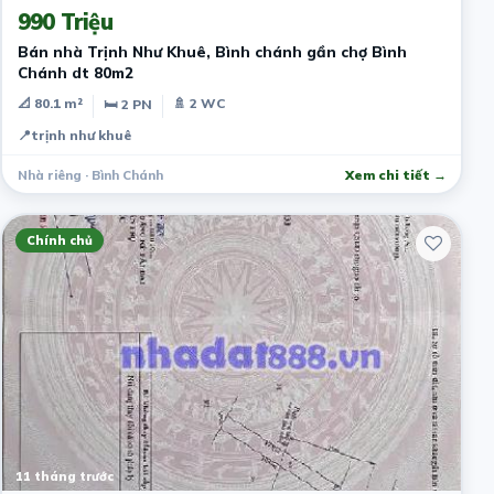
990 Triệu
Bán nhà Trịnh Như Khuê, Bình chánh gần chợ Bình
Chánh dt 80m2
📐 80.1 m²
🚿 2 WC
🛏 2 PN
📍
trịnh như khuê
Nhà riêng · Bình Chánh
Xem chi tiết →
Chính chủ
11 tháng trước