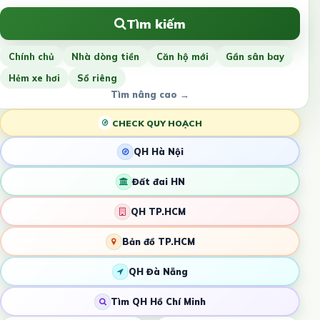
Tìm kiếm
Chính chủ
Nhà dòng tiền
Căn hộ mới
Gần sân bay
Hẻm xe hơi
Sổ riêng
Tìm nâng cao →
CHECK QUY HOẠCH
QH Hà Nội
Đất đai HN
QH TP.HCM
Bản đồ TP.HCM
QH Đà Nẵng
Tìm QH Hồ Chí Minh