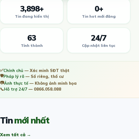
3,898+
0+
Tin đang hiển thị
Tin hot mới đăng
63
24/7
Tỉnh thành
Cập nhật liên tục
✅
Chính chủ
— Xác minh SĐT thật
🛡️
Pháp lý rõ
— Sổ riêng, thổ cư
📷
Ảnh thực tế
— Không ảnh minh họa
📞
Hỗ trợ 24/7
— 0866.058.088
Tin
mới nhất
Xem tất cả →