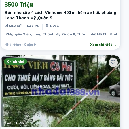
3500 Triệu
Bán nhà cấp 4 cách Vinhome 400 m, hẻm xe hơi, phường
Long Thạnh Mỹ ,Quận 9
📐 58.2 m²
🚿 1 WC
🛏 2 PN
📍
Nguyễn Xiển, Long Thạnh Mỹ, Quận 9, Thành phố Hồ Chí Minh, Việ
Nhà riêng · Quận 9
Xem chi tiết →
Chính chủ
3 năm trước