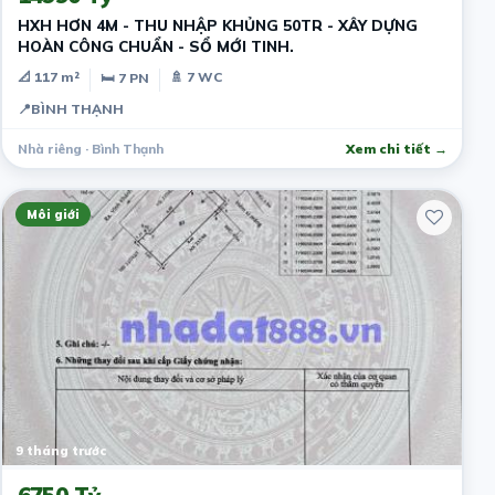
HXH HƠN 4M - THU NHẬP KHỦNG 50TR - XÂY DỰNG
HOÀN CÔNG CHUẨN - SỔ MỚI TINH.
📐 117 m²
🚿 7 WC
🛏 7 PN
📍
BÌNH THẠNH
Nhà riêng · Bình Thạnh
Xem chi tiết →
Môi giới
9 tháng trước