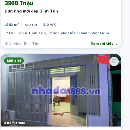
3968 Triệu
Bán nhà mới đẹp Bình Tân
📐 52 m²
🚿 2 WC
🛏 2 PN
📍
Tân Tạo A, Bình Tân, Thành phố Hồ Chí Minh, Việt Nam
Nhà riêng · Bình Tân
Xem chi tiết →
Môi giới
3 năm trước