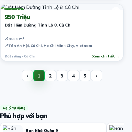
7 năm trước
Môi giới
950 Triệu
Đất Hẻm Đường Tỉnh Lộ 8, Củ Chi
📐 106.6 m²
📍
Tân An Hội, Củ Chi, Ho Chi Minh City, Vietnam
Đất riêng · Củ Chi
Xem chi tiết →
‹
1
2
3
4
5
›
Gợi ý tự động
Phù hợp với bạn
Bán Nhà Quận 9