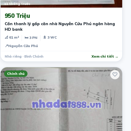
11 tháng trước
950 Triệu
Cần thanh lý gấp căn nhà Nguyễn Cửu Phú ngân hàng
HD bank
📐 61 m²
🚿 3 WC
🛏 3 PN
📍
Nguyễn Cửu Phú
Nhà riêng · Bình Chánh
Xem chi tiết →
Chính chủ