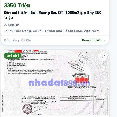
3350 Triệu
Đất mặt tiền kênh đường 8m. DT: 1000m2 giá 3 tỷ 350
triệu
📐 1000 m²
📍
Phú Hòa Đông, Củ Chi, Thành phố Hồ Chí Minh, Việt Nam
Đất riêng · Củ Chi
Xem chi tiết →
Môi giới
1 năm trước