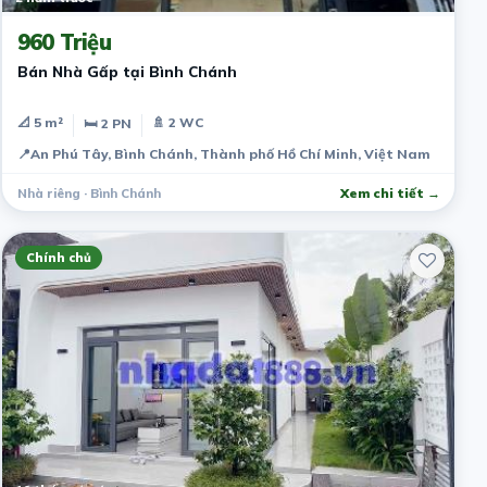
960 Triệu
Bán Nhà Gấp tại Bình Chánh
📐 5 m²
🚿 2 WC
🛏 2 PN
📍
An Phú Tây, Bình Chánh, Thành phố Hồ Chí Minh, Việt Nam
Nhà riêng · Bình Chánh
Xem chi tiết →
Chính chủ