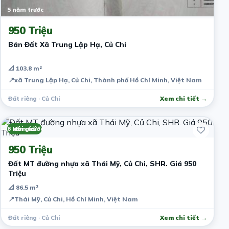
5 năm trước
950 Triệu
Bán Đất Xã Trung Lập Hạ, Củ Chi
📐 103.8 m²
📍
xã Trung Lập Hạ, Củ Chi, Thành phố Hồ Chí Minh, Việt Nam
Đất riêng · Củ Chi
Xem chi tiết →
6 năm trước
Môi giới
950 Triệu
Đất MT đường nhựa xã Thái Mỹ, Củ Chi, SHR. Giá 950
Triệu
📐 86.5 m²
📍
Thái Mỹ, Củ Chi, Hồ Chí Minh, Việt Nam
Đất riêng · Củ Chi
Xem chi tiết →