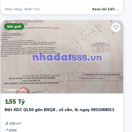
Nhà riêng · Bình Tân
Xem chi tiết →
Môi giới
1 ngày trước
1.55 Tỷ
Đất KDC QL50 gần BXQ8 , sổ sẵn, ib ngay 0932068012
📐 100 m²
📍
Ql50