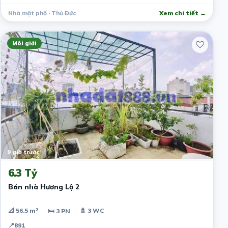
Nhà mặt phố · Thủ Đức
Xem chi tiết →
Môi giới
9 giờ trước
6.3 Tỷ
Bán nhà Hương Lộ 2
📐 56.5 m²
🚿 3 WC
🛏 3 PN
📍
891