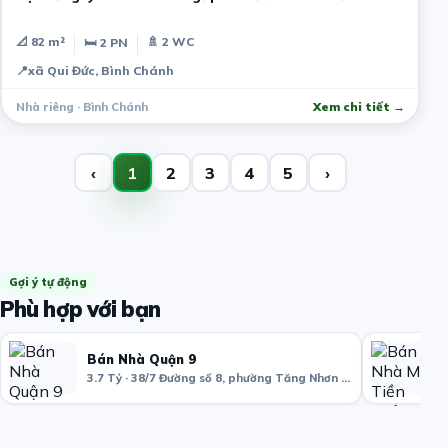
📐 82 m²
🚿 2 WC
🛏 2 PN
📍
xã Qui Đức, Bình Chánh
Nhà riêng · Bình Chánh
Xem chi tiết →
‹
1
2
3
4
5
›
Gợi ý tự động
Phù hợp với bạn
Bán Nhà Quận 9
3.7 Tỷ · 38/7 Đường số 8, phường Tăng Nhơn Phú B, Quận 9, Hồ Chí Minh, Việt Nam