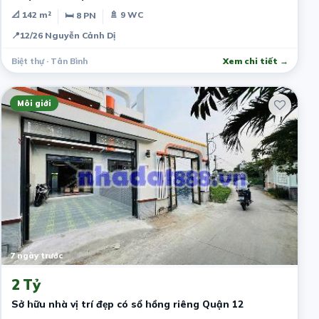
📐 142 m²
🚿 9 WC
🛏 8 PN
📍
12/26 Nguyễn Cảnh Dị
Biệt thự · Tân Bình
Xem chi tiết →
Môi giới
7 ngày trước
2 Tỷ
Sở hữu nhà vị trí đẹp có sổ hồng riêng Quận 12