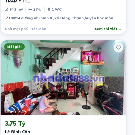
TRẠM Y TẾ..
📐 94.2 m²
🚿 1 WC
🛏 1 PN
📍
180/14 đường nhị bình 8 , xã Đông Thạnh,huyện hóc môn
Nhà mặt phố · Hóc Môn
Xem chi tiết →
Môi giới
9 ngày trước
3.75 Tỷ
Lê Đình Cẫn