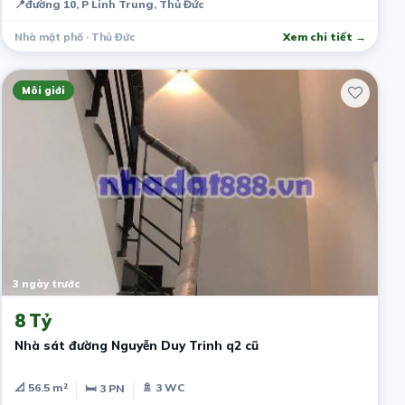
📍
đường 10, P Linh Trung, Thủ Đức
Nhà mặt phố · Thủ Đức
Xem chi tiết →
Môi giới
3 ngày trước
8 Tỷ
Nhà sát đường Nguyễn Duy Trinh q2 cũ
📐 56.5 m²
🚿 3 WC
🛏 3 PN