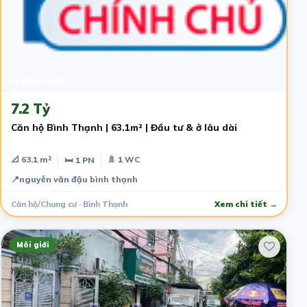
59 phút trước
7.2 Tỷ
Căn hộ Bình Thạnh | 63.1m² | Đầu tư & ở lâu dài
📐 63.1 m²
🚿 1 WC
🛏 1 PN
📍
nguyễn văn đậu bình thạnh
Căn hộ/Chung cư · Bình Thạnh
Xem chi tiết →
Môi giới