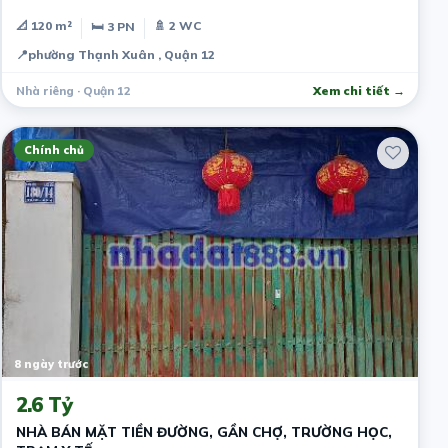
📐 120 m²
🚿 2 WC
🛏 3 PN
📍
phường Thạnh Xuân , Quận 12
Nhà riêng · Quận 12
Xem chi tiết →
Chính chủ
8 ngày trước
2.6 Tỷ
NHÀ BÁN MẶT TIỀN ĐƯỜNG, GẦN CHỢ, TRƯỜNG HỌC,