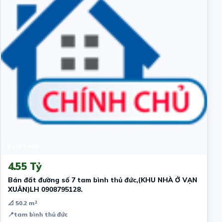
9 giờ trước
4.55 Tỷ
Bán đất đường số 7 tam bình thủ đức,(KHU NHÀ Ở VẠN
XUÂN)LH 0908795128.
📐 50.2 m²
📍
tam bình thủ đức