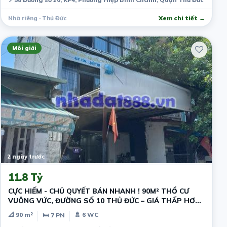
Nhà riêng · Thủ Đức
Xem chi tiết →
Môi giới
2 ngày trước
11.8 Tỷ
CỰC HIẾM - CHỦ QUYẾT BÁN NHANH ! 90M² THỔ CƯ
VUÔNG VỨC, ĐƯỜNG SỐ 10 THỦ ĐỨC – GIÁ THẤP HƠN
THỊ TRƯỜNG - DÒNG TIỀN SẴN
📐 90 m²
🚿 6 WC
🛏 7 PN