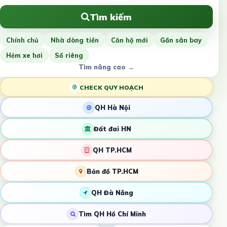
Tìm kiếm
Chính chủ
Nhà dòng tiền
Căn hộ mới
Gần sân bay
Hẻm xe hơi
Sổ riêng
Tìm nâng cao →
CHECK QUY HOẠCH
QH Hà Nội
Đất đai HN
QH TP.HCM
Bản đồ TP.HCM
QH Đà Nẵng
Tìm QH Hồ Chí Minh