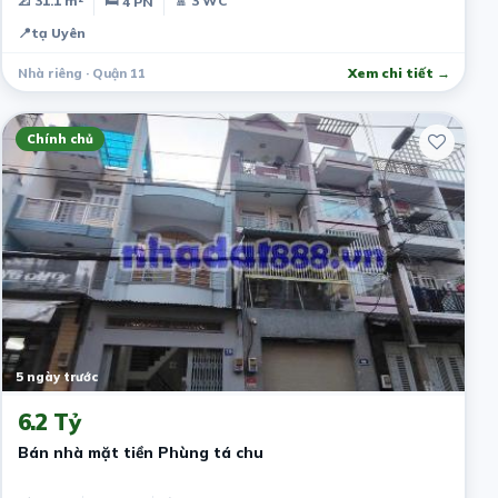
📐 31.1 m²
🚿 3 WC
🛏 4 PN
📍
tạ Uyên
Nhà riêng · Quận 11
Xem chi tiết →
Chính chủ
5 ngày trước
6.2 Tỷ
Bán nhà mặt tiền Phùng tá chu