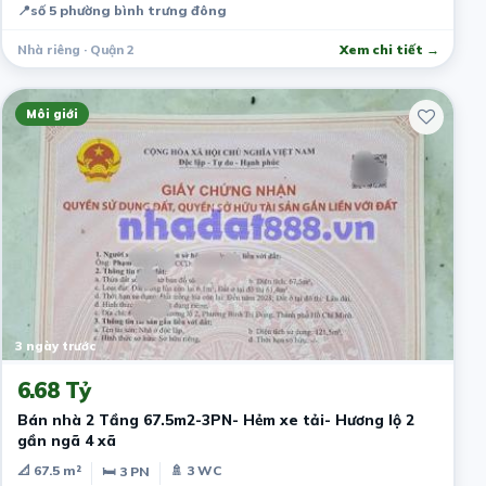
📍
số 5 phường bình trưng đông
Nhà riêng · Quận 2
Xem chi tiết →
Môi giới
3 ngày trước
6.68 Tỷ
Bán nhà 2 Tầng 67.5m2-3PN- Hẻm xe tải- Hương lộ 2
gần ngã 4 xã
📐 67.5 m²
🚿 3 WC
🛏 3 PN