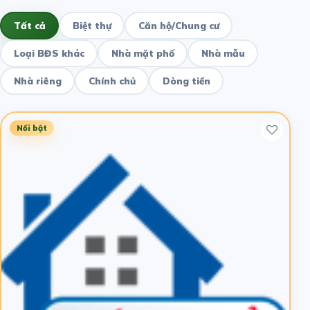
Tất cả
Biệt thự
Căn hộ/Chung cư
Loại BĐS khác
Nhà mặt phố
Nhà mẫu
Nhà riêng
Chính chủ
Dòng tiền
Nổi bật