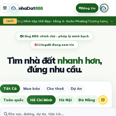
nhaDat
888
Đăng tin
×
Vừa đăng:
Nhà tập thể đẹp- tầng 3- Xuân Phương
Thương lượng
MỚI
Cổng BĐS chính chủ - pháp lý minh bạch
321
người đang xem tin
Tìm nhà đất
nhanh hơn
,
đúng nhu cầu.
Tất Cả
Mua bán
Cho thuê
Dự án
Toàn quốc
Hồ Chí Minh
Hà Nội
Đà Nẵng