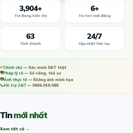
3,904+
6+
Tin đang hiển thị
Tin hot mới đăng
63
24/7
Tỉnh thành
Cập nhật liên tục
✅
Chính chủ
— Xác minh SĐT thật
🛡️
Pháp lý rõ
— Sổ riêng, thổ cư
📷
Ảnh thực tế
— Không ảnh minh họa
📞
Hỗ trợ 24/7
— 0866.058.088
Tin
mới nhất
Xem tất cả →