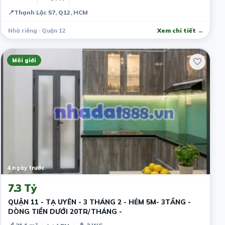
📍
Thạnh Lộc 57, Q12, HCM
Nhà riêng · Quận 12
Xem chi tiết →
Môi giới
4 ngày trước
7.3 Tỷ
QUẬN 11 - TẠ UYÊN - 3 THÁNG 2 - HẺM 5M- 3TẦNG -
DÒNG TIỀN DƯỚI 20TR/THÁNG -