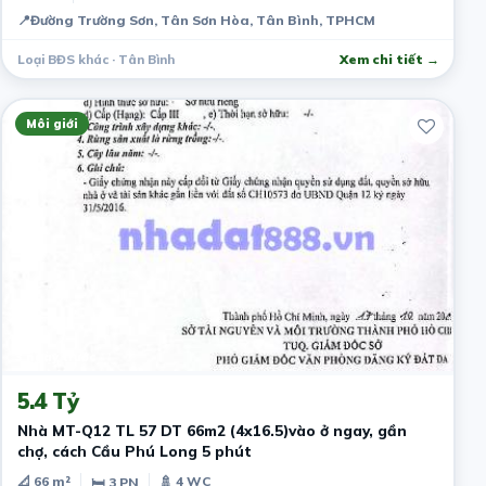
📍
Đường Trường Sơn, Tân Sơn Hòa, Tân Bình, TPHCM
Loại BĐS khác · Tân Bình
Xem chi tiết →
Môi giới
3 ngày trước
5.4 Tỷ
Nhà MT-Q12 TL 57 DT 66m2 (4x16.5)vào ở ngay, gần
chợ, cách Cầu Phú Long 5 phút
📐 66 m²
🚿 4 WC
🛏 3 PN