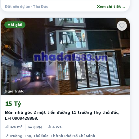
Đất nền dự án · Thủ Đức
Xem chi tiết →
Môi giới
9 giờ trước
15 Tỷ
Bán nhà góc 2 mặt tiền đường 11 trường thọ thủ đức,
LH 0909428959.
📐 326 m²
🚿 4 WC
🛏 6 PN
📍
Trường Thọ, Thủ Đức, Thành Phố Hồ Chí Minh