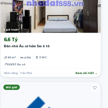
3 giờ trước
6.6 Tỷ
Bán nhà Âu cơ hẻm 5m ô tô
📐 64 m²
🚿 3 WC
🛏 4 PN
📍
519/57 âu cơ
Nhà riêng · Tân Phú
Xem chi tiết →
Môi giới