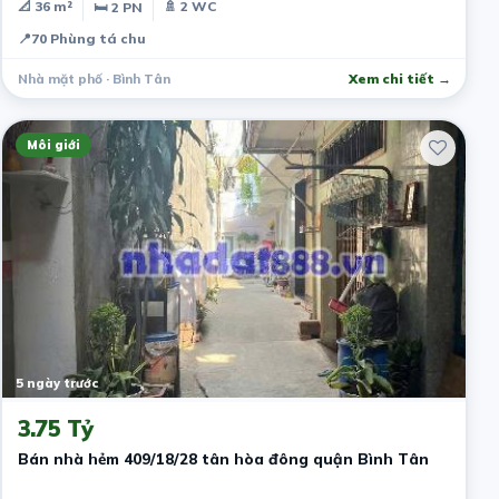
📐 36 m²
🚿 2 WC
🛏 2 PN
📍
70 Phùng tá chu
Nhà mặt phố · Bình Tân
Xem chi tiết →
Môi giới
5 ngày trước
3.75 Tỷ
Bán nhà hẻm 409/18/28 tân hòa đông quận Bình Tân