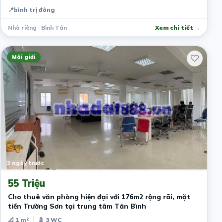
📍
bình trị đông
Nhà riêng · Bình Tân
Xem chi tiết →
Môi giới
3 ngày trước
55 Triệu
Cho thuê văn phòng hiện đại với 176m2 rộng rãi, mặt
tiền Trường Sơn tại trung tâm Tân Bình
📐 1 m²
🚿 3 WC