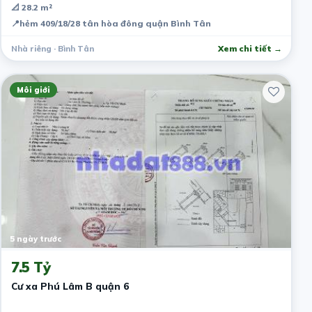
📐 28.2 m²
📍
hẻm 409/18/28 tân hòa đông quận Bình Tân
Nhà riêng · Bình Tân
Xem chi tiết →
Môi giới
5 ngày trước
7.5 Tỷ
Cư xa Phú Lâm B quận 6