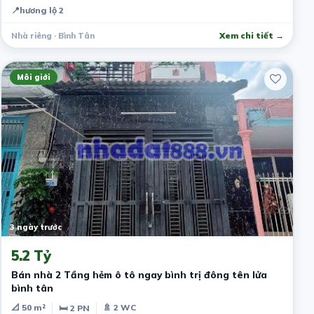
📍
hương lộ 2
Nhà riêng · Bình Tân
Xem chi tiết →
Môi giới
3 ngày trước
5.2 Tỷ
Bán nhà 2 Tầng hẻm ô tô ngay bình trị đông tên lửa
bình tân
📐 50 m²
🚿 2 WC
🛏 2 PN