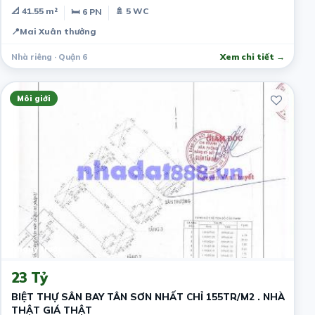
📐 41.55 m²
🚿 5 WC
🛏 6 PN
📍
Mai Xuân thưởng
Nhà riêng · Quận 6
Xem chi tiết →
Môi giới
7 ngày trước
23 Tỷ
BIỆT THỰ SÂN BAY TÂN SƠN NHẤT CHỈ 155TR/M2 . NHÀ
THẬT GIÁ THẬT