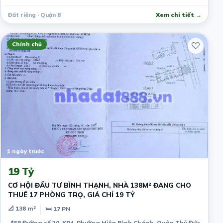
Đất riêng · Quận 8
Xem chi tiết →
Chính chủ
1 ngày trước
19 Tỷ
CƠ HỘI ĐẦU TƯ BÌNH THẠNH, NHÀ 138M² ĐANG CHO
THUÊ 17 PHÒNG TRỌ, GIÁ CHỈ 19 TỶ
📐 138 m²
🛏 17 PN
📍
58 Đường số 20, KP4, Phường Hiệp Bình Chánh, Quận Thủ Đức