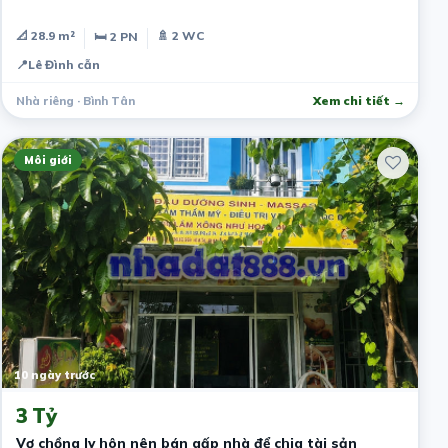
📐 28.9 m²
🚿 2 WC
🛏 2 PN
📍
Lê Đình cẫn
Nhà riêng · Bình Tân
Xem chi tiết →
Môi giới
10 ngày trước
3 Tỷ
Vợ chồng ly hôn nên bán gấp nhà để chia tài sản