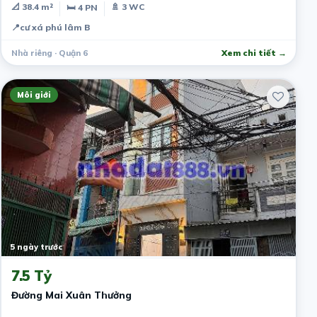
📐 38.4 m²
🚿 3 WC
🛏 4 PN
📍
cư xá phú lâm B
Nhà riêng · Quận 6
Xem chi tiết →
Môi giới
5 ngày trước
7.5 Tỷ
Đường Mai Xuân Thưởng