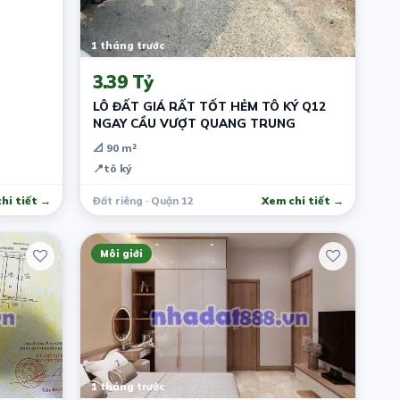
1 tháng trước
3.39 Tỷ
LÔ ĐẤT GIÁ RẤT TỐT HẺM TÔ KÝ Q12
NGAY CẦU VƯỢT QUANG TRUNG
📐 90 m²
📍
tô ký
hi tiết →
Đất riêng · Quận 12
Xem chi tiết →
Môi giới
1 tháng trước