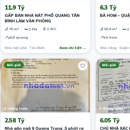
11.9 Tỷ
6.3 Tỷ
GẤP BÁN NHÀ NÁT PHỔ QUANG TÂN
BÀ HOM – QUẬN 
BÌNH LÀM VĂN PHÒNG
📐 75 m²
🚿 2 WC
📐 55.9 m²
🛏 2 PN
🛏 2
📍
phổ quang
📍
bà hom
Nhà mặt phố · Tân Bình
Xem chi tiết →
Nhà riêng · Quận 
Môi giới
Môi giới
1 tháng trước
1 tháng trước
2.58 Tỷ
6.05 Tỷ
Nhà gần ngã 6 Quang Trung ,5 phút ra
CHỦ NHÀ XÁC 