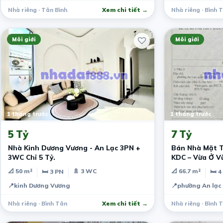
Nhà riêng · Tân Bình
Xem chi tiết →
Nhà riêng · Bình 
Môi giới
Môi giới
1 tháng trước
1 tháng trước
5 Tỷ
7 Tỷ
Nhà Kinh Dương Vương - An Lạc 3PN +
Bán Nhà Mặt T
3WC Chỉ 5 Tỷ.
KDC – Vừa Ở Vừ
Tốt!
📐 50 m²
🚿 3 WC
📐 66.7 m²
🛏 3 PN
🛏 4
📍
kinh Dương Vương
📍
phường An lạc
Nhà riêng · Bình Tân
Xem chi tiết →
Nhà riêng · Bình 