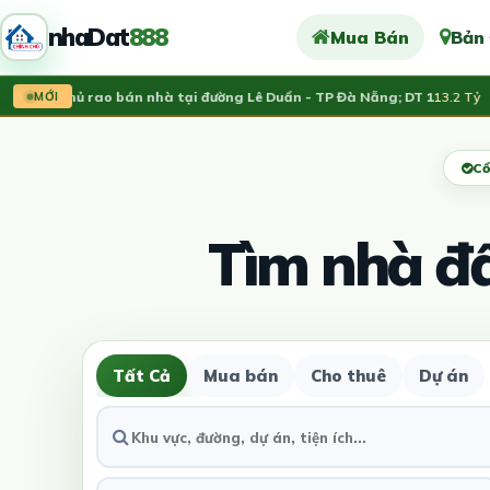
nhaDat
888
Mua Bán
Bản
nh chủ rao bán nhà tại đường Lê Duẩn - TP Đà Nẵng; DT 1
13.2 Tỷ
V
MỚI
Cổ
Tìm nhà đ
Tất Cả
Mua bán
Cho thuê
Dự án