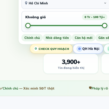
Hồ Chí Minh
Khoảng giá
0 Tr - 100 Tỷ+
Chính chủ
Nhà dòng tiền
Căn hộ mới
Gần s
QH Hà Nội
CHECK QUY HOẠCH
3,900+
Tin đang hiển thị
🛡️
✅
Chính chủ
— Xác minh SĐT thật
Pháp lý rõ