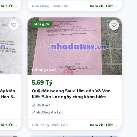
hi tiết →
Nhà riêng · Bình Tân
Xem chi tiết →
Môi giới
1 tháng trước
5.69 Tỷ
ây kiên
Quỹ đất ngang 5m x 18m gần Võ Văn
Kiệt P.An Lạc ngày càng khan hiếm
📐 84.8 m²
📍
phường An Lạc
hi tiết →
Đất riêng · Bình Tân
Xem chi tiết →