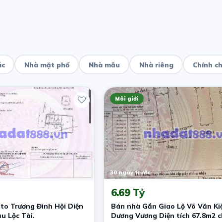
ác
Nhà mặt phố
Nhà mẫu
Nhà riêng
Chính c
Môi giới
30 ngày trước
6.69 Tỷ
to Trương Đình Hội Diện
Bán nhà Gần Giao Lộ Võ Văn Kiệ
u Lộc Tài.
Dương Vương Diện tích 67.8m2 ch