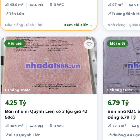
📐 43.9 m²
🚿 3 WC
📐 97 m²
🛏 4 PN
🛏 5 
📍
Tên Lửa
📍
Trương Đình H
Nhà riêng · Bình Tân
Xem chi tiết →
Nhà riêng · Quận 
Môi giới
Môi giới
1 tháng trước
1 tháng trước
4.25 Tỷ
6.79 Tỷ
Bán nhà ni Quỳnh Liên có 3 lậu giá 42
Bán nhà KDC S
50củ
Đúng 6.79 Tỷ
📐 30.5 m²
🚿 3 WC
📐 77.3 m²
🛏 4 PN
🛏 5
📍
ni sư Quỳnh Liên
📍
Phường An Lạc