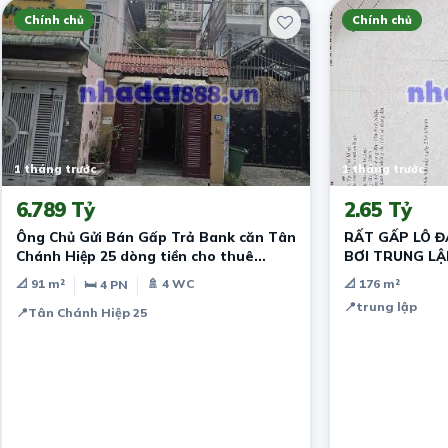
Chính chủ
Chính chủ
1 tháng trước
1 tháng trước
6.789 Tỷ
2.65 Tỷ
Ông Chủ Gửi Bán Gấp Trả Bank căn Tân
RẤT GẤP LÔ Đ
Chánh Hiệp 25 dòng tiền cho thuê
BƠI TRUNG L
20tr/tháng
📐 91 m²
🚿 4 WC
📐 176 m²
🛏 4 PN
📍
trung lập
📍
Tân Chánh Hiệp 25