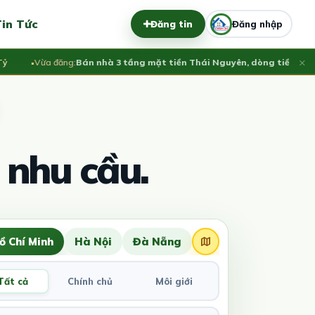
in Tức
Đăng tin
Đăng nhập
×
Vừa đăng:
Bán nhà 3 tầng mặt tiền Thái Nguyên, dòng tiền ổn định 3
 nhu cầu.
ồ Chí Minh
Hà Nội
Đà Nẵng
Tất cả
Chính chủ
Môi giới