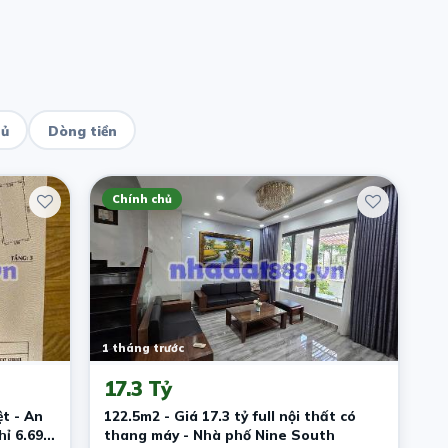
hủ
Dòng tiền
Chính chủ
1 tháng trước
17.3 Tỷ
t - An
122.5m2 - Giá 17.3 tỷ full nội thất có
ỉ 6.69
thang máy - Nhà phố Nine South