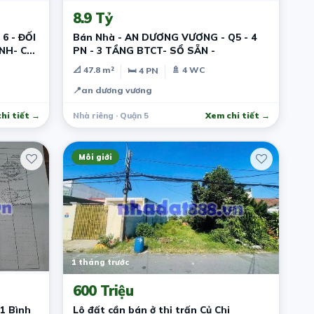
8.9 Tỷ
6 - ĐỐI
Bán Nhà - AN DƯƠNG VƯƠNG - Q5 - 4
NH- CHỈ
PN - 3 TẦNG BTCT- SỔ SẴN -
📐 47.8 m²
🚿 4 WC
🛏 4 PN
📍
an dương vương
hi tiết →
Nhà riêng · Quận 5
Xem chi tiết →
Môi giới
1 tháng trước
600 Triệu
1 Bình
Lô đất cần bán ở thị trấn Củ Chi