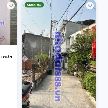
Chính chủ
H XUÂN