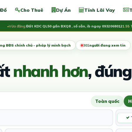
 Đồ
Cho Thuê
Dự Án
Tính Lãi Vay
T
ừa đăng:
Đất KDC QL50 gần BXQ8 , sổ sẵn, ib ngay 0932068012
1.55 Tỷ
ng BĐS chính chủ - pháp lý minh bạch
305
người đang xem tin
ất
nhanh hơn
, đúng
Toàn quốc
H