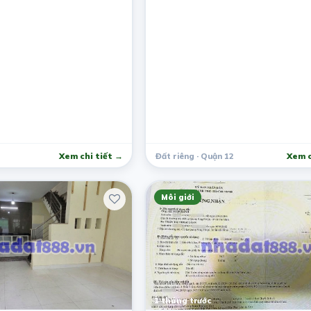
Xem chi tiết →
Đất riêng · Quận 12
Xem c
Môi giới
1 tháng trước