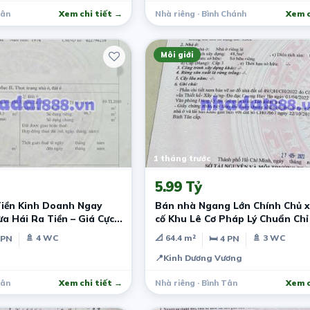
Tân
Xem chi tiết →
Nhà riêng · Bình Chánh
Xem c
Môi giới
1 tháng trước
5.99 Tỷ
iền Kinh Doanh Ngay
Bán nhà Ngang Lớn Chính Chủ x
a Hái Ra Tiền – Giá Cực
cố Khu Lê Cơ Pháp Lý Chuẩn Chỉ Hơn 5
Đồng
🚿 4 WC
📐 64.4 m²
🚿 3 WC
 PN
🛏 4 PN
📍
Kinh Dương Vương
Tân
Xem chi tiết →
Nhà riêng · Bình Tân
Xem c