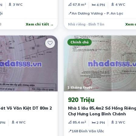
Tỷ.
🚿 3 WC
📐 67.8 m²
🚿 4 WC
PN
🛏 4 PN
ội
📍
An Dương Vương - P. An Lạc
8
Xem chi tiết →
Nhà riêng · Bình Tân
Xem c
Chính chủ
1 tháng trước
920 Triệu
át Võ Văn Kiệt DT 80m 2
Nhà 1 lầu 85,4m2 Sổ Hồng Riên
Chợ Hưng Long Bình Chánh
🚿 4 WC
📐 85.4 m²
🚿 2 WC
 PN
🛏 2 PN
📍
168 Đinh Văn Ước