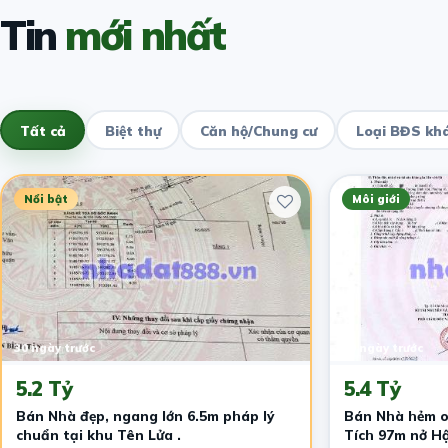
Tin
mới nhất
Tất cả
Biệt thự
Căn hộ/Chung cư
Loại BĐS kh
Nổi bật
Môi giới
30 ngày trước
30 ngày trước
5.2 Tỷ
5.4 Tỷ
Bán Nhà đẹp, ngang lớn 6.5m pháp lý
Bán Nhà hẻm o
chuẩn tại khu Tên Lửa .
Tích 97m nở Hậ