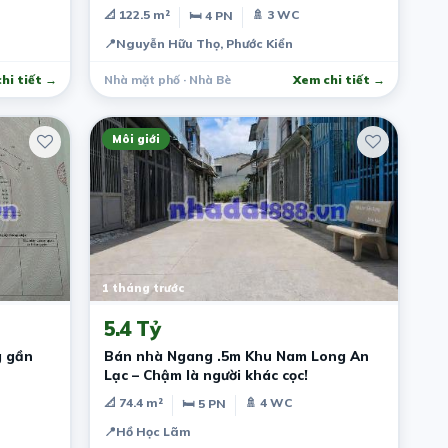
📐 122.5 m²
🚿 3 WC
🛏 4 PN
📍
Nguyễn Hữu Thọ, Phước Kiển
hi tiết →
Nhà mặt phố · Nhà Bè
Xem chi tiết →
Môi giới
1 tháng trước
5.4 Tỷ
g gần
Bán nhà Ngang .5m Khu Nam Long An
Lạc – Chậm là người khác cọc!
📐 74.4 m²
🚿 4 WC
🛏 5 PN
📍
Hồ Học Lãm