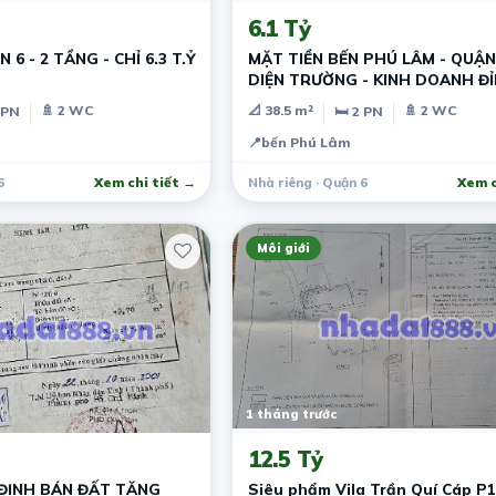
6.1 Tỷ
6 - 2 TẦNG - CHỈ 6.3 T.Ỷ
MẶT TIỀN BẾN PHÚ LÂM - QUẬN 
DIỆN TRƯỜNG - KINH DOANH ĐỈ
6,1 T, Y
🚿 2 WC
📐 38.5 m²
🚿 2 WC
 PN
🛏 2 PN
📍
bến Phú Lâm
6
Xem chi tiết →
Nhà riêng · Quận 6
Xem c
Môi giới
1 tháng trước
12.5 Tỷ
ĐỊNH BÁN ĐẤT TẶNG
Siêu phẩm Vila Trần Quí Cáp P1