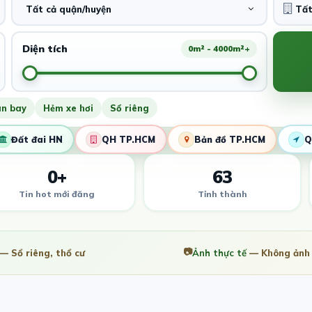
Tất cả quận/huyện
Diện tích
0m² - 4000m²+
ân bay
Hẻm xe hơi
Sổ riêng
Đất đai HN
QH TP.HCM
Bản đồ TP.HCM
Q
0+
63
Tin hot mới đăng
Tỉnh thành
📷
— Sổ riêng, thổ cư
Ảnh thực tế
— Không ảnh 