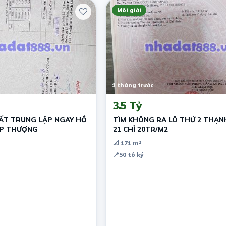
Môi giới
1 tháng trước
3.5 Tỷ
ẤT TRUNG LẬP NGAY HỒ
TÌM KHÔNG RA LÔ THỨ 2 THẠN
ẬP THƯỢNG
21 CHỈ 20TR/M2
📐 171 m²
📍
50 tô ký