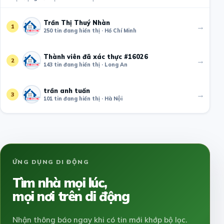
Trần Thị Thuý Nhàn
→
1
250 tin đang hiển thị · Hồ Chí Minh
Thành viên đã xác thực #16026
→
2
143 tin đang hiển thị · Long An
trần anh tuấn
→
3
101 tin đang hiển thị · Hà Nội
ỨNG DỤNG DI ĐỘNG
Tìm nhà mọi lúc,
mọi nơi trên di động
Nhận thông báo ngay khi có tin mới khớp bộ lọc.