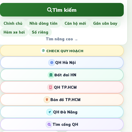
Tìm kiếm
Chính chủ
Nhà dòng tiền
Căn hộ mới
Gần sân bay
Hẻm xe hơi
Sổ riêng
Tìm nâng cao →
CHECK QUY HOẠCH
QH Hà Nội
Đất đai HN
QH TP.HCM
Bản đồ TP.HCM
QH Đà Nẵng
Tìm cổng QH