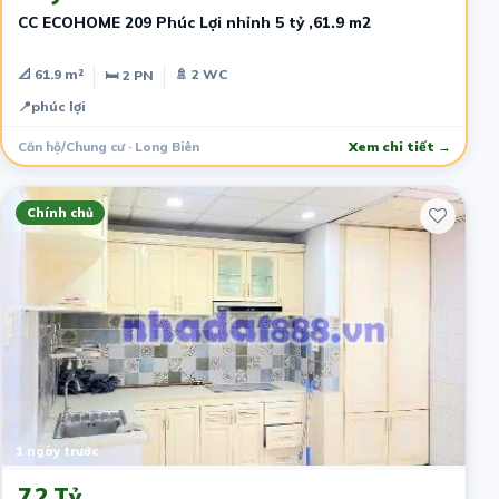
CC ECOHOME 209 Phúc Lợi nhỉnh 5 tỷ ,61.9 m2
📐 61.9 m²
🚿 2 WC
🛏 2 PN
📍
phúc lợi
Căn hộ/Chung cư · Long Biên
Xem chi tiết →
Chính chủ
1 ngày trước
7.2 Tỷ