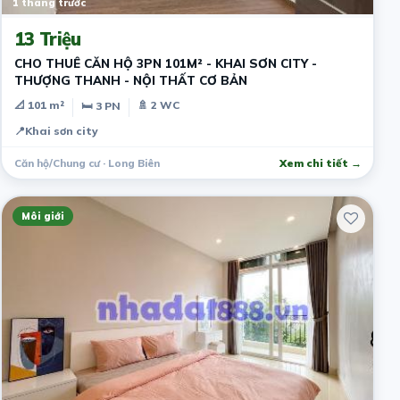
1 tháng trước
13 Triệu
CHO THUÊ CĂN HỘ 3PN 101M² - KHAI SƠN CITY -
THƯỢNG THANH - NỘI THẤT CƠ BẢN
📐 101 m²
🚿 2 WC
🛏 3 PN
📍
Khai sơn city
Căn hộ/Chung cư · Long Biên
Xem chi tiết →
Môi giới