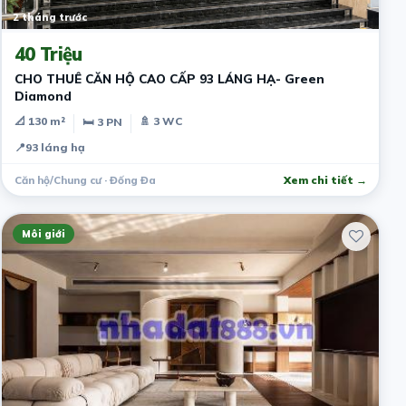
2 tháng trước
40 Triệu
CHO THUÊ CĂN HỘ CAO CẤP 93 LÁNG HẠ- Green
Diamond
📐 130 m²
🚿 3 WC
🛏 3 PN
📍
93 láng hạ
Căn hộ/Chung cư · Đống Đa
Xem chi tiết →
Môi giới