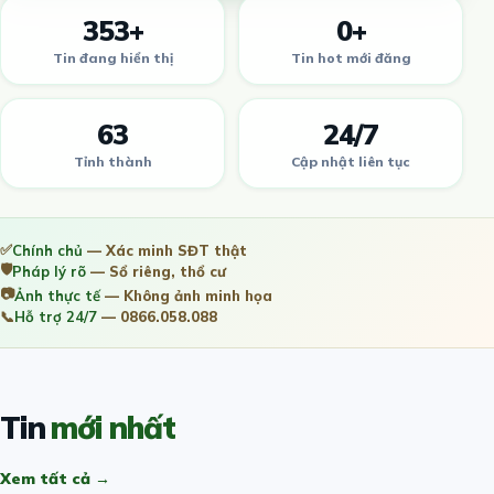
353+
0+
Tin đang hiển thị
Tin hot mới đăng
63
24/7
Tỉnh thành
Cập nhật liên tục
✅
Chính chủ
— Xác minh SĐT thật
🛡️
Pháp lý rõ
— Sổ riêng, thổ cư
📷
Ảnh thực tế
— Không ảnh minh họa
📞
Hỗ trợ 24/7
— 0866.058.088
Tin
mới nhất
Xem tất cả →