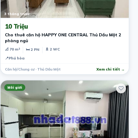
3 tháng trước
10 Triệu
Cho thuê căn hộ HAPPY ONE CENTRAL Thủ Dầu Một 2
phòng ngủ
📐 70 m²
🚿 2 WC
🛏 2 PN
📍
Phú hòa
Căn hộ/Chung cư · Thủ Dầu Một
Xem chi tiết →
Môi giới