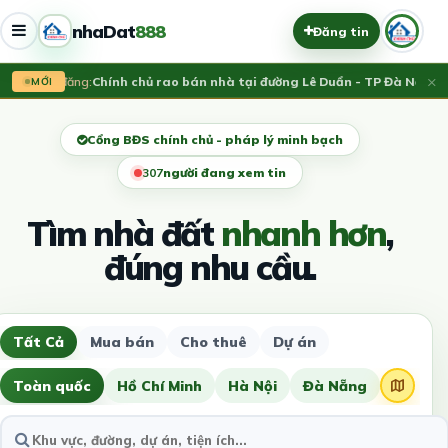
nhaDat
888
Đăng tin
×
Vừa đăng:
Chính chủ rao bán nhà tại đường Lê Duẩn - TP Đà Nẵng; DT
MỚI
Cổng BĐS chính chủ - pháp lý minh bạch
310
người đang xem tin
Tìm nhà đất
nhanh hơn
,
đúng nhu cầu.
Tất Cả
Mua bán
Cho thuê
Dự án
Toàn quốc
Hồ Chí Minh
Hà Nội
Đà Nẵng