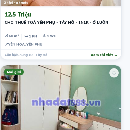
2 tháng trước
12.5 Triệu
CHO THUÊ TOÀ YÊN PHỤ - TÂY HỒ - 1N1K - Ở LUÔN
📐 60 m²
🚿 1 WC
🛏 1 PN
📍
YÊN HOA, YÊN PHỤ
Căn hộ/Chung cư · Tây Hồ
Xem chi tiết →
Môi giới