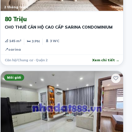
2 tháng trước
80 Triệu
CHO THUÊ CĂN HỘ CAO CẤP SARINA CONDOMINIUM
📐 145 m²
🚿 3 WC
🛏 3 PN
📍
sarina
Căn hộ/Chung cư · Quận 2
Xem chi tiết →
Môi giới