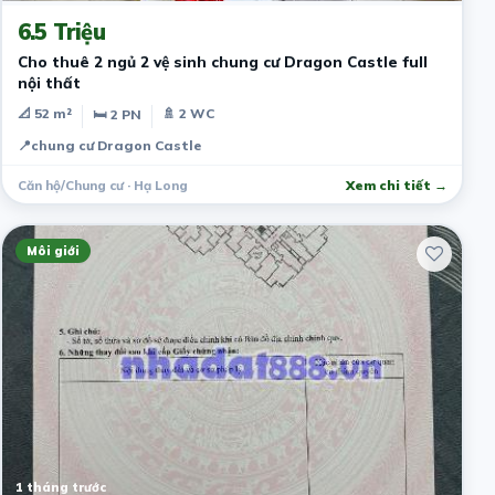
6.5 Triệu
Cho thuê 2 ngủ 2 vệ sinh chung cư Dragon Castle full
nội thất
📐 52 m²
🚿 2 WC
🛏 2 PN
📍
chung cư Dragon Castle
Căn hộ/Chung cư · Hạ Long
Xem chi tiết →
Môi giới
1 tháng trước