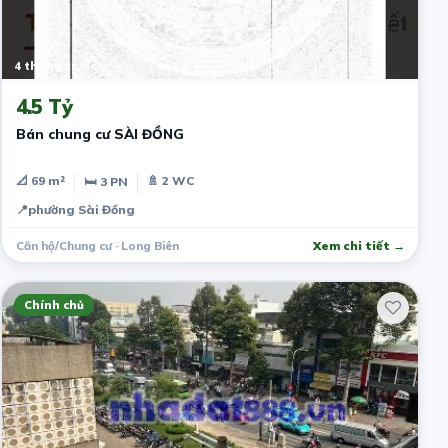
4 tháng trước
4.5 Tỷ
Bán chung cư SÀI ĐỒNG
📐 69 m²
🚿 2 WC
🛏 3 PN
📍
phường Sài Đồng
Căn hộ/Chung cư · Long Biên
Xem chi tiết →
Chính chủ