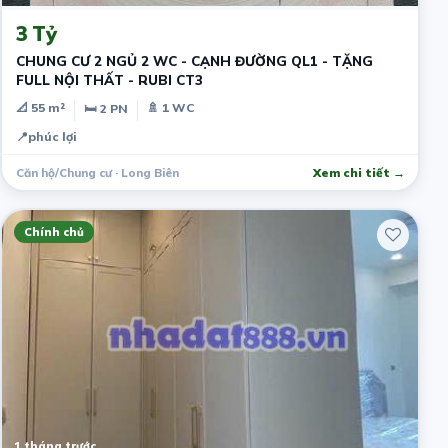
3 Tỷ
CHUNG CƯ 2 NGỦ 2 WC - CẠNH ĐƯỜNG QL1 - TẶNG
FULL NỘI THẤT - RUBI CT3
📐 55 m²
🚿 1 WC
🛏 2 PN
📍
phúc lợi
Căn hộ/Chung cư · Long Biên
Xem chi tiết →
Chính chủ
1 tháng trước