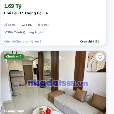
1.69 Tỷ
Phú Lợi D2 Thang Bộ, L4
📐 44 m²
🚿 1 WC
🛏 1 PN
📍
35A Trịnh Quang Nghị
Căn hộ/Chung cư · Quận 8
Xem chi tiết →
Chính chủ
19 ngày trước