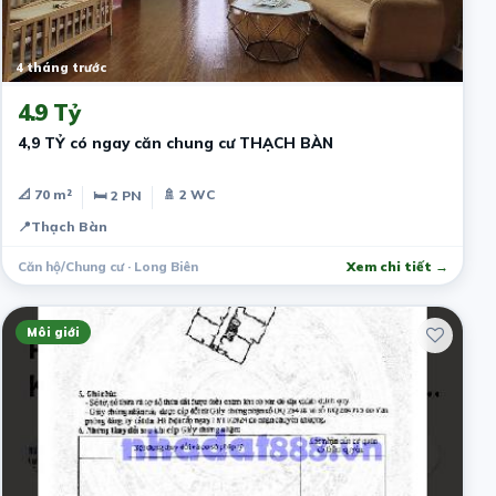
4 tháng trước
4.9 Tỷ
4,9 TỶ có ngay căn chung cư THẠCH BÀN
📐 70 m²
🚿 2 WC
🛏 2 PN
📍
Thạch Bàn
Căn hộ/Chung cư · Long Biên
Xem chi tiết →
Môi giới