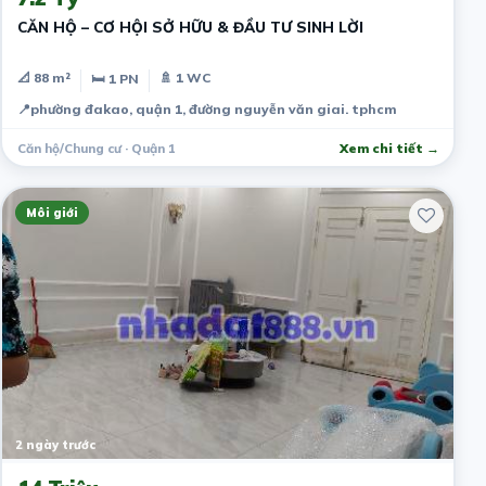
CĂN HỘ – CƠ HỘI SỞ HỮU & ĐẦU TƯ SINH LỜI
📐 88 m²
🚿 1 WC
🛏 1 PN
📍
phường đakao, quận 1, đường nguyễn văn giai. tphcm
Căn hộ/Chung cư · Quận 1
Xem chi tiết →
Môi giới
2 ngày trước