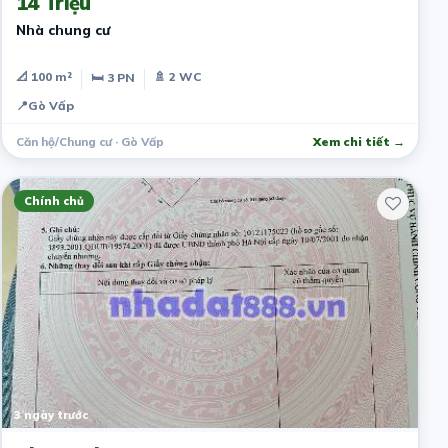
14 Triệu
Nhà chung cư
📐 100 m²
🚿 2 WC
🛏 3 PN
📍
Gò Vấp
Căn hộ/Chung cư · Gò Vấp
Xem chi tiết →
Chính chủ
3 ngày trước