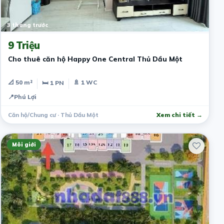
3 tháng trước
9 Triệu
Cho thuê căn hộ Happy One Central Thủ Dầu Một
📐 50 m²
🚿 1 WC
🛏 1 PN
📍
Phú Lợi
Căn hộ/Chung cư · Thủ Dầu Một
Xem chi tiết →
Môi giới