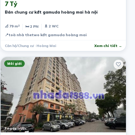
7 Tỷ
Bán chung cư kđt gamuda hoàng mai hà nội
📐 79 m²
🚿 2 WC
🛏 2 PN
📍
toà nhà thetwo kđt gamuda hoàng mai
Căn hộ/Chung cư · Hoàng Mai
Xem chi tiết →
Môi giới
7 ngày trước