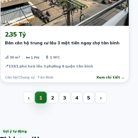
4 tháng trước
2.35 Tỷ
Bán căn hộ trung cư lầu 3 mặt tiền ngay chợ tân bình
📐 30 m²
🚿 1 WC
🛏 1 PN
📍
133/1 phú hoà lầu 3 phường 8 quận tân bình
Căn hộ/Chung cư · Tân Bình
Xem chi tiết →
‹
1
2
3
4
5
›
Gợi ý tự động