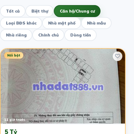
Tất cả
Biệt thự
Căn hộ/Chung cư
Loại BĐS khác
Nhà mặt phố
Nhà mẫu
Nhà riêng
Chính chủ
Dòng tiền
Nổi bật
11 giờ trước
5 Tỷ