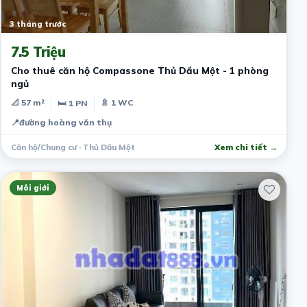
3 tháng trước
7.5 Triệu
Cho thuê căn hộ Compassone Thủ Dầu Một - 1 phòng
ngủ
📐 57 m²
🚿 1 WC
🛏 1 PN
📍
đường hoàng văn thụ
Căn hộ/Chung cư · Thủ Dầu Một
Xem chi tiết →
Môi giới