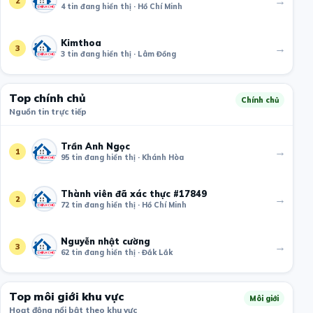
→
2
4 tin đang hiển thị · Hồ Chí Minh
Kimthoa
→
3
3 tin đang hiển thị · Lâm Đồng
Top chính chủ
Chính chủ
Nguồn tin trực tiếp
Trần Anh Ngọc
→
1
95 tin đang hiển thị · Khánh Hòa
Thành viên đã xác thực #17849
→
2
72 tin đang hiển thị · Hồ Chí Minh
Nguyễn nhật cường
→
3
62 tin đang hiển thị · Đắk Lắk
Top môi giới khu vực
Môi giới
Hoạt động nổi bật theo khu vực