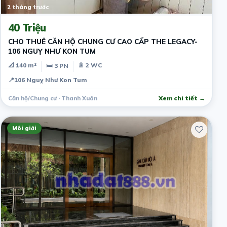
2 tháng trước
40 Triệu
CHO THUÊ CĂN HỘ CHUNG CƯ CAO CẤP THE LEGACY-
106 NGUỴ NHƯ KON TUM
📐 140 m²
🚿 2 WC
🛏 3 PN
📍
106 Nguỵ Như Kon Tum
Căn hộ/Chung cư · Thanh Xuân
Xem chi tiết →
Môi giới