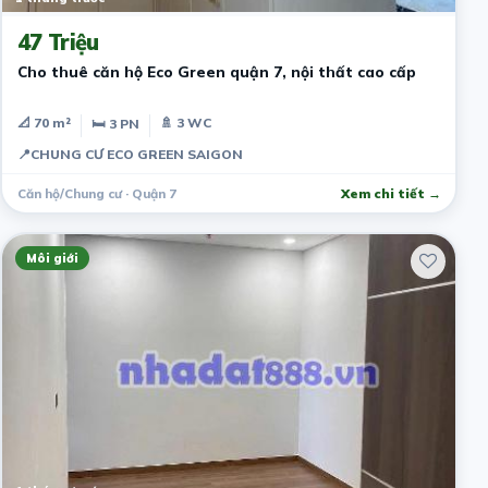
47 Triệu
Cho thuê căn hộ Eco Green quận 7, nội thất cao cấp
📐 70 m²
🚿 3 WC
🛏 3 PN
📍
CHUNG CƯ ECO GREEN SAIGON
Căn hộ/Chung cư · Quận 7
Xem chi tiết →
Môi giới