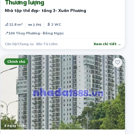
Thương lượng
Nhà tập thể đẹp- tầng 3- Xuân Phương
📐 22.8 m²
🚿 2 WC
🛏 2 PN
📍
104 Thuỵ Phương- Đông Ngạc
Căn hộ/Chung cư · Bắc Từ Liêm
Xem chi tiết →
Chính chủ
4 ngày trước