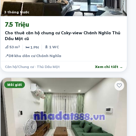
3 tháng trước
7.5 Triệu
Cho thuê căn hộ chung cư Csky-view Chánh Nghĩa Thủ
Dầu Một cũ
📐 53 m²
🚿 1 WC
🛏 1 PN
📍
D8 khu dân cư Chánh Nghĩa
Căn hộ/Chung cư · Thủ Dầu Một
Xem chi tiết →
Môi giới