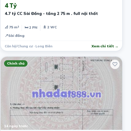
4 Tỷ
4.7 tỷ CC Sài Đồng - tầng 2 75 m . full nội thất
📐 75 m²
🚿 2 WC
🛏 2 PN
📍
Sài đồng
Căn hộ/Chung cư · Long Biên
Xem chi tiết →
Chính chủ
14 ngày trước