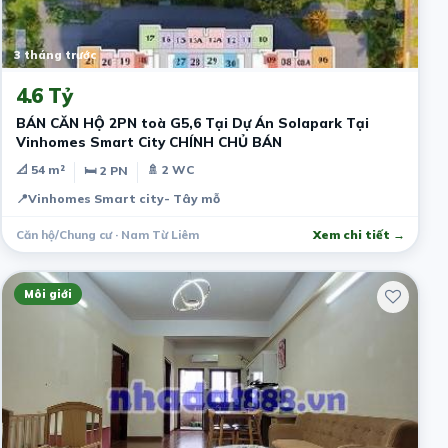
3 tháng trước
4.6 Tỷ
BÁN CĂN HỘ 2PN toà G5,6 Tại Dự Án Solapark Tại
Vinhomes Smart City CHÍNH CHỦ BÁN
📐 54 m²
🚿 2 WC
🛏 2 PN
📍
Vinhomes Smart city- Tây mỗ
Căn hộ/Chung cư · Nam Từ Liêm
Xem chi tiết →
Môi giới