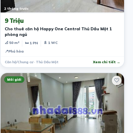
2 tháng trước
9 Triệu
Cho thuê căn hộ Happy One Central Thủ Dầu Một 1
phòng ngủ
📐 50 m²
🚿 1 WC
🛏 1 PN
📍
Phú hòa
Căn hộ/Chung cư · Thủ Dầu Một
Xem chi tiết →
Môi giới