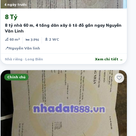
4 ngày trước
8 Tỷ
8 tỷ nhà 60 m, 4 tầng dân xây ô tô đỗ gần ngay Nguyễn
Văn Linh
📐 60 m²
🚿 2 WC
🛏 3 PN
📍
Nguyễn Văn linh
Nhà riêng · Long Biên
Xem chi tiết →
Chính chủ