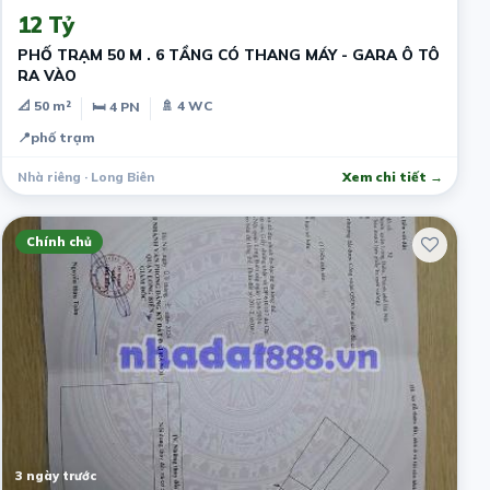
12 Tỷ
PHỐ TRẠM 50 M . 6 TẦNG CÓ THANG MÁY - GARA Ô TÔ
RA VÀO
📐 50 m²
🚿 4 WC
🛏 4 PN
📍
phố trạm
Nhà riêng · Long Biên
Xem chi tiết →
Chính chủ
3 ngày trước