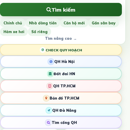
Tìm kiếm
Chính chủ
Nhà dòng tiền
Căn hộ mới
Gần sân bay
Hẻm xe hơi
Sổ riêng
Tìm nâng cao →
CHECK QUY HOẠCH
QH Hà Nội
Đất đai HN
QH TP.HCM
Bản đồ TP.HCM
QH Đà Nẵng
Tìm cổng QH