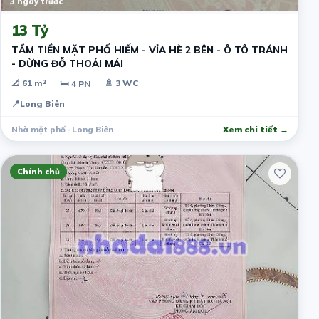
3 ngày trước
13 Tỷ
TẦM TIỀN MẶT PHỐ HIẾM - VỈA HÈ 2 BÊN - Ô TÔ TRÁNH
- DỪNG ĐỖ THOẢI MÁI
📐 61 m²
🚿 3 WC
🛏 4 PN
📍
Long Biên
Nhà mặt phố · Long Biên
Xem chi tiết →
Chính chủ