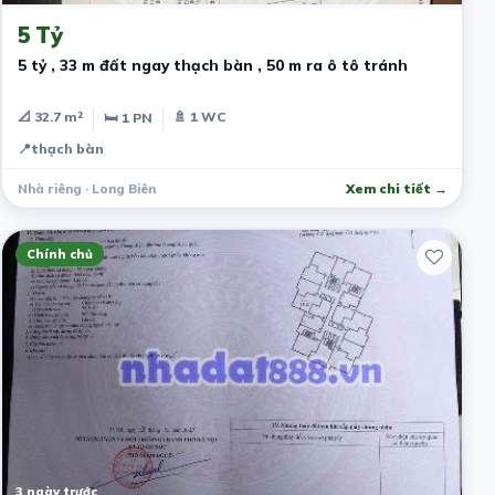
5 Tỷ
5 tỷ , 33 m đất ngay thạch bàn , 50 m ra ô tô tránh
📐 32.7 m²
🚿 1 WC
🛏 1 PN
📍
thạch bàn
Nhà riêng · Long Biên
Xem chi tiết →
Chính chủ
3 ngày trước