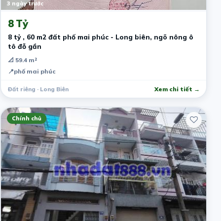
3 ngày trước
8 Tỷ
8 tỷ , 60 m2 đất phố mai phúc - Long biên, ngõ nông ô
tô đỗ gần
📐 59.4 m²
📍
phố mai phúc
Đất riêng · Long Biên
Xem chi tiết →
Chính chủ