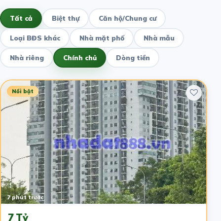
Tất cả
Biệt thự
Căn hộ/Chung cư
Loại BĐS khác
Nhà mặt phố
Nhà mẫu
Nhà riêng
Chính chủ
Dòng tiền
Nổi bật
7 phút trước
7 Tỷ