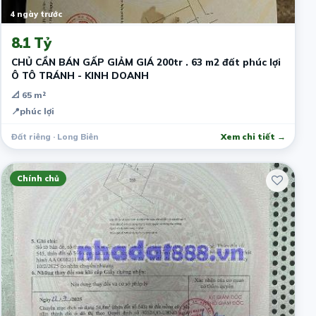
4 ngày trước
8.1 Tỷ
CHỦ CẦN BÁN GẤP GIẢM GIÁ 200tr . 63 m2 đất phúc lợi
Ô TÔ TRÁNH - KINH DOANH
📐 65 m²
📍
phúc lợi
Đất riêng · Long Biên
Xem chi tiết →
Chính chủ