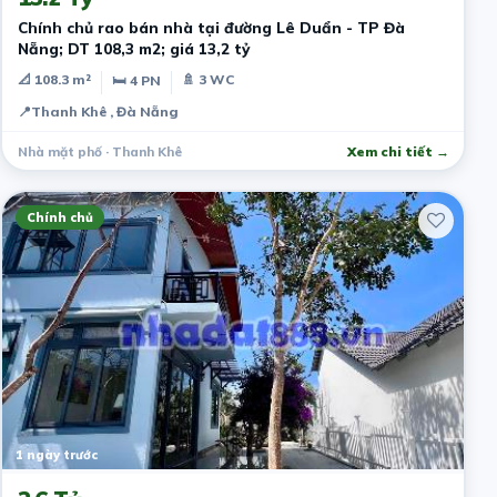
Chính chủ rao bán nhà tại đường Lê Duẩn - TP Đà
Nẵng; DT 108,3 m2; giá 13,2 tỷ
📐 108.3 m²
🚿 3 WC
🛏 4 PN
📍
Thanh Khê , Đà Nẵng
Nhà mặt phố · Thanh Khê
Xem chi tiết →
Chính chủ
1 ngày trước