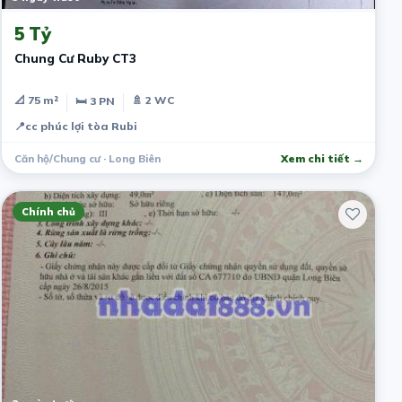
5 Tỷ
Chung Cư Ruby CT3
📐 75 m²
🚿 2 WC
🛏 3 PN
📍
cc phúc lợi tòa Rubi
Căn hộ/Chung cư · Long Biên
Xem chi tiết →
Chính chủ