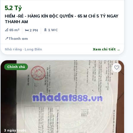
5.2 Tỷ
HIẾM -RẺ - HÀNG KÍN ĐỘC QUYỀN - 65 M CHỈ 5 TỶ NGAY
THANH AM
📐 65 m²
🚿 1 WC
🛏 2 PN
📍
Thanh am
Nhà riêng · Long Biên
Xem chi tiết →
Chính chủ
3 ngày trước