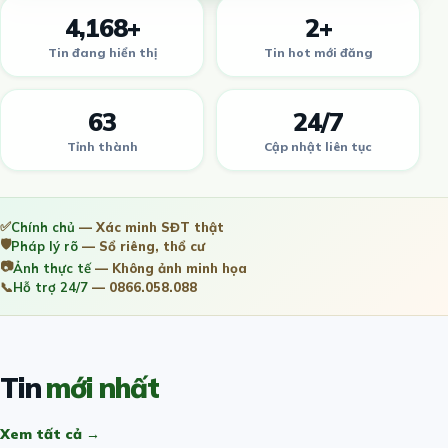
4,168+
2+
Tin đang hiển thị
Tin hot mới đăng
63
24/7
Tỉnh thành
Cập nhật liên tục
✅
Chính chủ
— Xác minh SĐT thật
🛡️
Pháp lý rõ
— Sổ riêng, thổ cư
📷
Ảnh thực tế
— Không ảnh minh họa
📞
Hỗ trợ 24/7
— 0866.058.088
Tin
mới nhất
Xem tất cả →