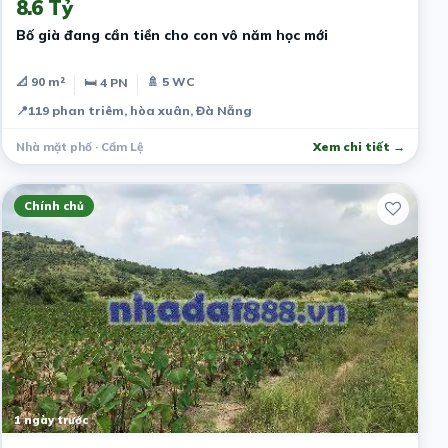
8.6 Tỷ
Bố già đang cần tiền cho con vô năm học mới
📐 90 m²
🚿 5 WC
🛏 4 PN
📍
119 phan triêm, hòa xuân, Đà Nẵng
Nhà mặt phố · Cẩm Lệ
Xem chi tiết →
Chính chủ
1 ngày trước