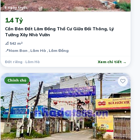
6 ngày trước
1.4 Tỷ
Cần Bán Đất Lâm Đồng Thổ Cư Giữa Đồi Thông, Lý
Tưởng Xây Nhà Vườn
📐 542 m²
📍
Nam Ban , Lâm Hà , Lâm Đồng
Đất riêng · Lâm Hà
Xem chi tiết →
Chính chủ