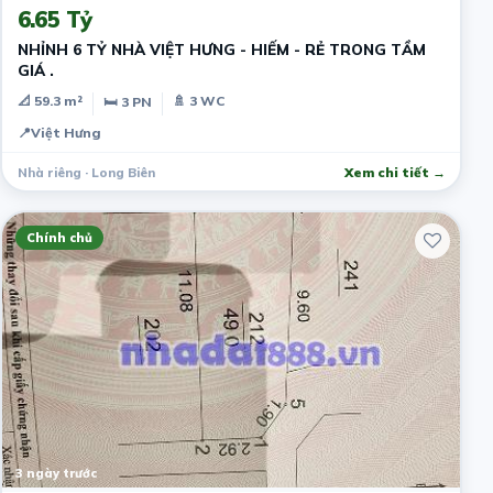
6.65 Tỷ
NHỈNH 6 TỶ NHÀ VIỆT HƯNG - HIẾM - RẺ TRONG TẦM
GIÁ .
📐 59.3 m²
🚿 3 WC
🛏 3 PN
📍
Việt Hưng
Nhà riêng · Long Biên
Xem chi tiết →
Chính chủ
3 ngày trước