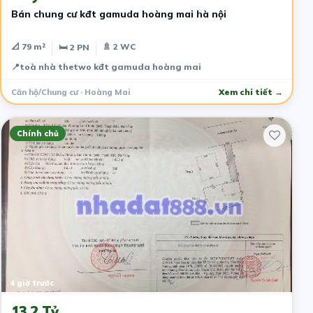
Bán chung cư kđt gamuda hoàng mai hà nội
📐 79 m²
🚿 2 WC
🛏 2 PN
📍
toà nhà thetwo kđt gamuda hoàng mai
Căn hộ/Chung cư · Hoàng Mai
Xem chi tiết →
Chính chủ
4 giờ trước
13.2 Tỷ