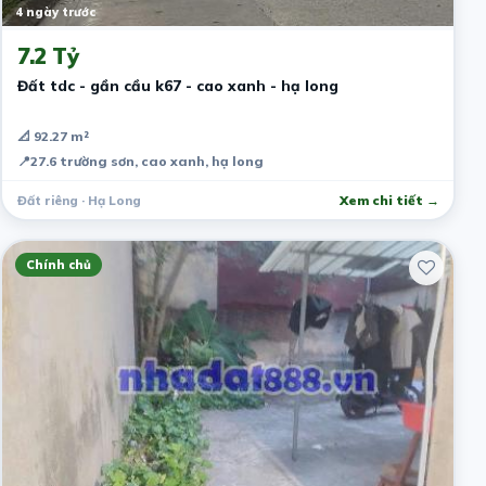
4 ngày trước
7.2 Tỷ
Đất tdc - gần cầu k67 - cao xanh - hạ long
📐 92.27 m²
📍
27.6 trường sơn, cao xanh, hạ long
Đất riêng · Hạ Long
Xem chi tiết →
Chính chủ