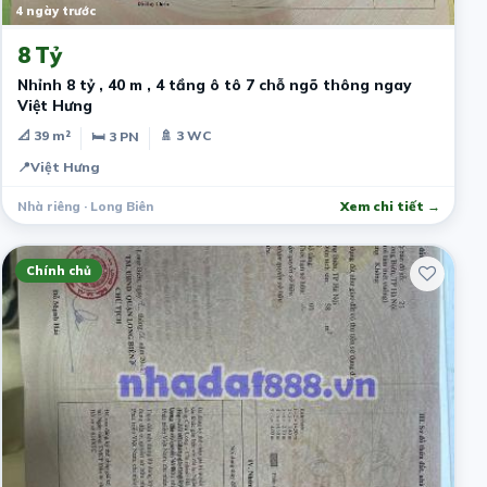
4 ngày trước
8 Tỷ
Nhỉnh 8 tỷ , 40 m , 4 tầng ô tô 7 chỗ ngõ thông ngay
Việt Hưng
📐 39 m²
🚿 3 WC
🛏 3 PN
📍
Việt Hưng
Nhà riêng · Long Biên
Xem chi tiết →
Chính chủ