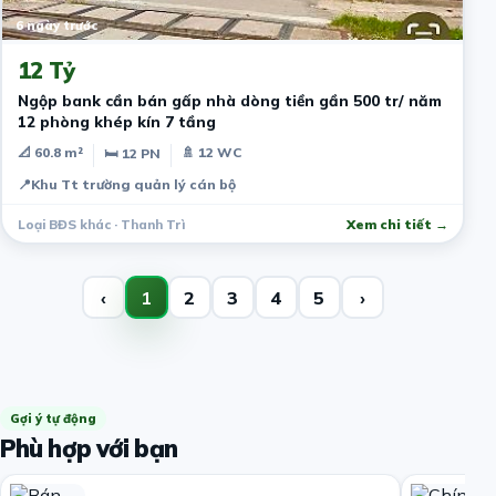
6 ngày trước
12 Tỷ
Ngộp bank cần bán gấp nhà dòng tiền gần 500 tr/ năm
12 phòng khép kín 7 tầng
📐 60.8 m²
🚿 12 WC
🛏 12 PN
📍
Khu Tt trường quản lý cán bộ
Loại BĐS khác · Thanh Trì
Xem chi tiết →
‹
1
2
3
4
5
›
Gợi ý tự động
Phù hợp với bạn