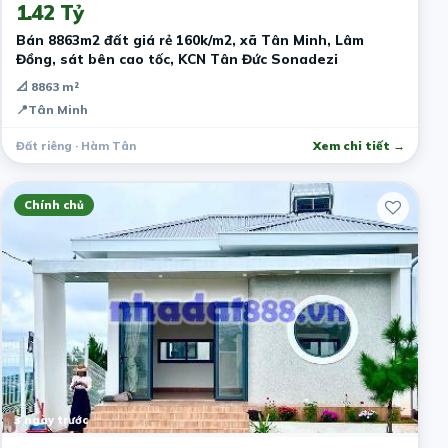
1.42 Tỷ
Bán 8863m2 đất giá rẻ 160k/m2, xã Tân Minh, Lâm
Đồng, sát bên cao tốc, KCN Tân Đức Sonadezi
📐 8863 m²
📍
Tân Minh
Đất riêng · Hàm Tân
Xem chi tiết →
Chính chủ
3 ngày trước