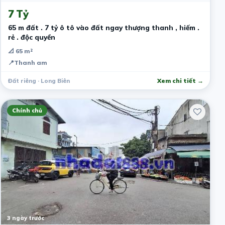
7 Tỷ
65 m đất . 7 tỷ ô tô vào đất ngay thượng thanh , hiếm .
rẻ . độc quyền
📐 65 m²
📍
Thanh am
Đất riêng · Long Biên
Xem chi tiết →
Chính chủ
3 ngày trước