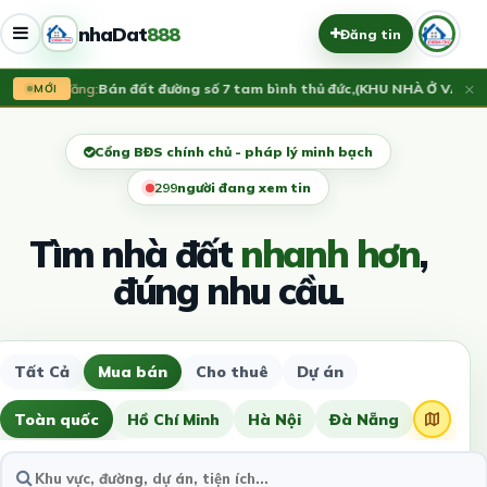
nhaDat
888
Đăng tin
×
Vừa đăng:
Bán đất đường số 7 tam bình thủ đức,(KHU NHÀ Ở VẠN XU
MỚI
Cổng BĐS chính chủ - pháp lý minh bạch
299
người đang xem tin
Tìm nhà đất
nhanh hơn
,
đúng nhu cầu.
Tất Cả
Mua bán
Cho thuê
Dự án
Toàn quốc
Hồ Chí Minh
Hà Nội
Đà Nẵng