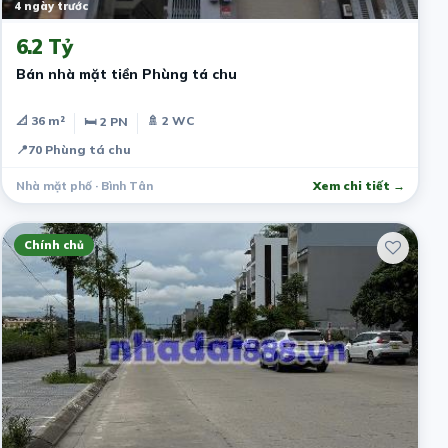
4 ngày trước
6.2 Tỷ
Bán nhà mặt tiền Phùng tá chu
📐 36 m²
🚿 2 WC
🛏 2 PN
📍
70 Phùng tá chu
Nhà mặt phố · Bình Tân
Xem chi tiết →
Chính chủ