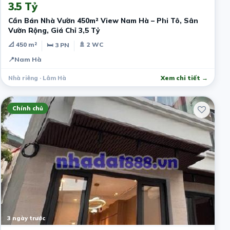
3.5 Tỷ
Cần Bán Nhà Vườn 450m² View Nam Hà – Phi Tô, Sân
Vườn Rộng, Giá Chỉ 3,5 Tỷ
📐 450 m²
🚿 2 WC
🛏 3 PN
📍
Nam Hà
Nhà riêng · Lâm Hà
Xem chi tiết →
Chính chủ
3 ngày trước