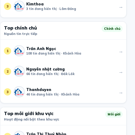
Kimthoa
→
3
3 tin đang hiển thị · Lâm Đồng
Top chính chủ
Chính chủ
Nguồn tin trực tiếp
Trần Anh Ngọc
→
1
108 tin đang hiển thị · Khánh Hòa
Nguyễn nhật cường
→
2
66 tin đang hiển thị · Đắk Lắk
Thanhduyen
→
3
46 tin đang hiển thị · Khánh Hòa
Top môi giới khu vực
Môi giới
Hoạt động nổi bật theo khu vực
Trần Thị Thuý Nhàn