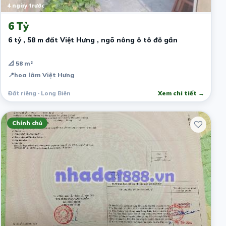
4 ngày trước
6 Tỷ
6 tỷ , 58 m đất Việt Hưng , ngõ nông ô tô đỗ gần
📐 58 m²
📍
hoa lâm Việt Hưng
Đất riêng · Long Biên
Xem chi tiết →
Chính chủ