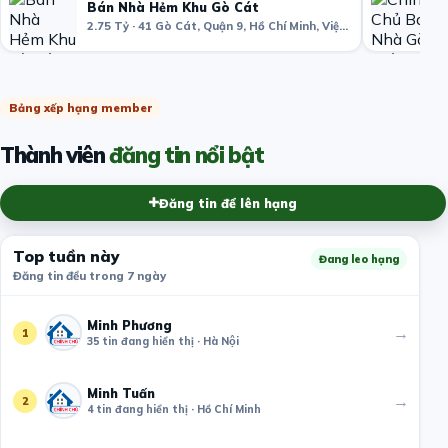
Bán Nhà Hẻm Khu Gò Cát
2.75 Tỷ · 41 Gò Cát, Quận 9, Hồ Chí Minh, Việt Nam
Bảng xếp hạng member
Thành viên
đăng tin nổi bật
Đăng tin để lên hạng
Top tuần này
Đang leo hạng
Đăng tin đều trong 7 ngày
Minh Phương
→
1
35 tin đang hiển thị · Hà Nội
Minh Tuấn
→
2
4 tin đang hiển thị · Hồ Chí Minh