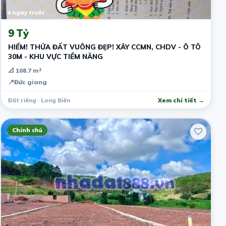
4 ngày trước
9 Tỷ
HIẾM! THỬA ĐẤT VUÔNG ĐẸP! XÂY CCMN, CHDV - Ô TÔ
30M - KHU VỰC TIỀM NĂNG
📐 108.7 m²
📍
Đức giang
Đất riêng · Long Biên
Xem chi tiết →
Chính chủ