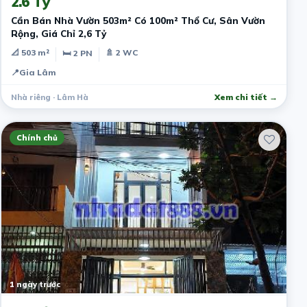
2.6 Tỷ
Cần Bán Nhà Vườn 503m² Có 100m² Thổ Cư, Sân Vườn
Rộng, Giá Chỉ 2,6 Tỷ
📐 503 m²
🚿 2 WC
🛏 2 PN
📍
Gia Lâm
Nhà riêng · Lâm Hà
Xem chi tiết →
Chính chủ
1 ngày trước