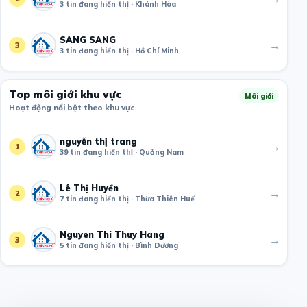
3 tin đang hiển thị · Khánh Hòa
SANG SANG
→
3
3 tin đang hiển thị · Hồ Chí Minh
Top môi giới khu vực
Môi giới
Hoạt động nổi bật theo khu vực
nguyễn thị trang
→
1
39 tin đang hiển thị · Quảng Nam
Lê Thị Huyền
→
2
7 tin đang hiển thị · Thừa Thiên Huế
Nguyen Thi Thuy Hang
→
3
5 tin đang hiển thị · Bình Dương