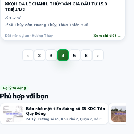
❌KQH DẠ LÊ CHÁNH, THỦY VÂN GIÁ ĐẦU TƯ 15.8
TRIỆU/M2
📐 157 m²
📍
Xã Thủy Vân, Hương Thủy, Thừa Thiên Huế
Đất nền dự án · Hương Thủy
Xem chi tiết →
‹
2
3
4
5
6
›
Gợi ý tự động
Phù hợp với bạn
Bán nhà mặt tiền đường số 65 KDC Tân
Quy Đông
24 Tỷ · Đường số 65, Khu Phố 2, Quận 7, Hồ Chí Minh, Việt Nam