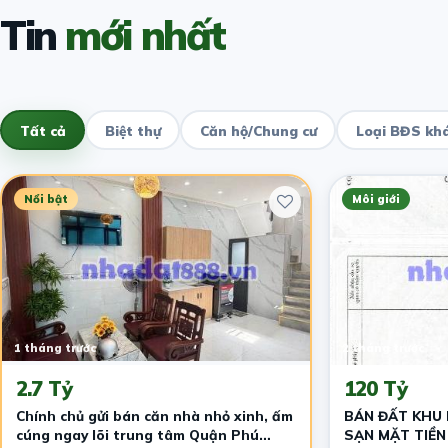
Tin
mới nhất
Tất cả
Biệt thự
Căn hộ/Chung cư
Loại BĐS kh
Nổi bật
Môi giới
1 tháng trước
2 tháng trước
2.7 Tỷ
120 Tỷ
​Chính chủ gửi bán căn nhà nhỏ xinh, ấm
BÁN ĐẤT KHU
cúng ngay lõi trung tâm Quận Phú
SẠN MẶT TIỀN