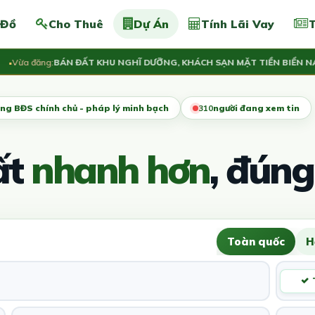
 Đồ
Cho Thuê
Dự Án
Tính Lãi Vay
T
a đăng:
BÁN ĐẤT KHU NGHĨ DƯỠNG, KHÁCH SẠN MẶT TIỀN BIỂN NAM H
ng BĐS chính chủ - pháp lý minh bạch
309
người đang xem tin
ất
nhanh hơn
, đúng
Toàn quốc
H