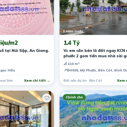
1 năm trước
iệu/m2
1.4 Tỷ
sổ tại Núi Sập, An Giang.
Vc em cần bán lô đất ngay KCN
phước 2 gom tiền mua nhà sài g
📐 110 m²
Ngọc Hầu
📍
ĐH605, Mỹ Phước, Bến Cát, Bình 
hoại Sơn
Xem chi tiết →
Đất nền dự án · Bến Cát
Xem c
Chính chủ