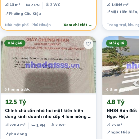
Nhuận
📐 13 m²
🚿 2 WC
📐 14846 m²
🛏 2 PN
📍
Mặt tiền Biển,
📍
Phường Cầu Kiệu
Nhà mặt phố · Phú Nhuận
Xem chi tiết →
Môi giới
Môi giới
5 tháng trước
6 tháng trước
12.5 Tỷ
4.8 Tỷ
Chính chủ cần nhà hai mặt tiền hiên
NH84 Bán đất 
dang kinh doanh nhà cấp 4 làm móng 3
Ngọc Hiệp
tầng ki
📐 228.4 m²
🚿 2 WC
📐 75 m²
🛏 1 PN
📍
ngọc Hiệp
📍
phu đong