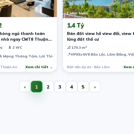
2 năm trước
2
1.4 Tỷ
phòng ngủ thanh toán
Bán đất view hồ view đồi, view
n nhà ngay CMT8 Thuận
lũng đất thổ cư
🚿 2 WC
📐 179.3 m²
PN
📍
HPX5+6V8 Bảo Lộc, Lâm Đồng, Vi
h Mạng Tháng Tám, Lái Thiêu, Thuận An, Bình Dương, Việt Nam
· Thuận An
Xem chi tiết →
Đất nền dự án · Bảo Lâm
Xem c
‹
1
2
3
4
5
›