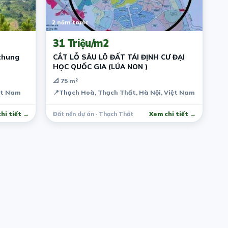
2 năm trước
31 Triệu/m2
 thung
CẮT LỖ SÂU LÔ ĐẤT TÁI ĐỊNH CƯ ĐẠI
HỌC QUỐC GIA (LÚA NON )
📐 75 m²
ệt Nam
📍
Thạch Hoà, Thạch Thất, Hà Nội, Việt Nam
hi tiết →
Đất nền dự án · Thạch Thất
Xem chi tiết →