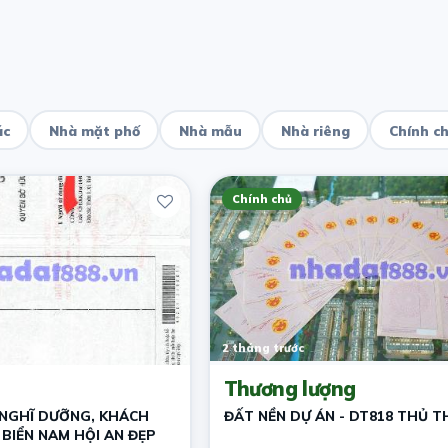
ác
Nhà mặt phố
Nhà mẫu
Nhà riêng
Chính c
Chính chủ
2 tháng trước
Thương lượng
 NGHĨ DƯỠNG, KHÁCH
ĐẤT NỀN DỰ ÁN - DT818 THỦ T
 BIỂN NAM HỘI AN ĐẸP