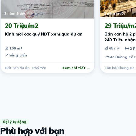
1 năm trước
2 năm trước
20 Triệu/m2
29 Triệu/m
Kính mời các quý NĐT xem qua dự án
Bán căn hộ 2 
240 Triệu nhậ
An
📐 100 m²
📐 65 m²
🛏 2 
📍
hồng tiến
📍
54c Đường Các
Đất nền dự án · Phổ Yên
Xem chi tiết →
Căn hộ/Chung cư 
Gợi ý tự động
Phù hợp với bạn