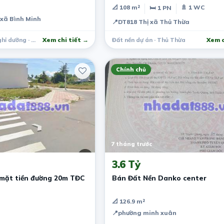
📐 108 m²
🚿 1 WC
🛏 1 PN
 xã Bình Minh
📍
DT818 Thị xã Thủ Thừa
Trang trại, khu nghỉ dưỡng · Thăng Bình
Xem chi tiết →
Đất nền dự án · Thủ Thừa
Xem c
Chính chủ
7 tháng trước
3.6 Tỷ
mặt tiền đường 20m TĐC
Bán Đất Nền Danko center
📐 126.9 m²
📍
phường minh xuân