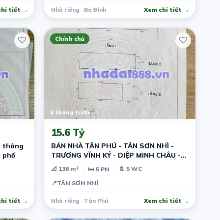
hi tiết →
Nhà riêng · Ba Đình
Xem chi tiết →
Chính chủ
8 tháng trước
15.6 Tỷ
õ thông
BÁN NHÀ TÂN PHÚ - TÂN SƠN NHÌ -
t phố
TRƯƠNG VĨNH KÝ - DIỆP MINH CHÂU -
5,5*25M .
📐 138 m²
🚿 5 WC
🛏 5 PN
📍
TÂN SƠN NHÌ
hi tiết →
Nhà riêng · Tân Phú
Xem chi tiết →