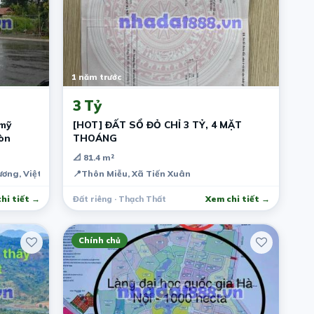
1 năm trước
3 Tỷ
 mỹ
[HOT] ĐẤT SỔ ĐỎ CHỈ 3 TỶ, 4 MẶT
òn
THOÁNG
📐 81.4 m²
Dương, Việt Nam
📍
Thôn Miễu, Xã Tiến Xuân
hi tiết →
Đất riêng · Thạch Thất
Xem chi tiết →
Chính chủ