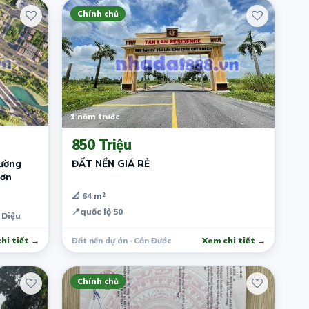
Chính chủ
1 năm trước
850 Triệu
đường
ĐẤT NỀN GIÁ RẺ
hơn
📐 64 m²
📍
quốc lộ 50
 Diệu
hi tiết →
Đất nền dự án · Cần Đước
Xem chi tiết →
Chính chủ