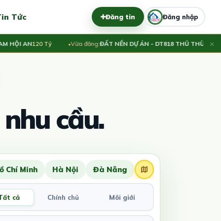
in Tức
Đăng tin
Đăng nhập
×
ỘI AN
120 Tỷ
Vừa đăng:
ĐẤT NỀN DỰ ÁN - DT818 THỦ THỪA
Thương l
 nhu cầu.
ồ Chí Minh
Hà Nội
Đà Nẵng
Tất cả
Chính chủ
Môi giới