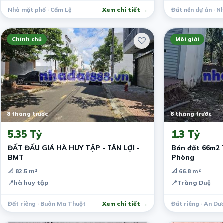
Nhà mặt phố · Cẩm Lệ
Xem chi tiết →
Đất nền dự án · 
Chính chủ
Môi giới
8 tháng trước
8 tháng trước
5.35 Tỷ
1.3 Tỷ
ĐẤT ĐẤU GIÁ HÀ HUY TẬP - TÂN LỢI -
Bán đất 66m2 
BMT
Phòng
📐 82.5 m²
📐 66.8 m²
📍
hà huy tập
📍
Tràng Duệ
Đất riêng · Buôn Ma Thuột
Xem chi tiết →
Đất riêng · An Dư