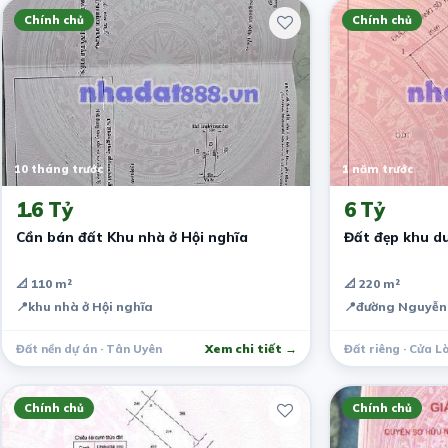
Chính chủ
Chính chủ
10 tháng trước
1 năm trước
1.6 Tỷ
6 Tỷ
Cần bán đất Khu nhà ở Hội nghĩa
Đất đẹp khu du
📐 110 m²
📐 220 m²
📍
khu nhà ở Hội nghĩa
📍
đường Nguyễn 
Đất nền dự án · Tân Uyên
Xem chi tiết →
Đất riêng · Cửa L
Chính chủ
Chính chủ