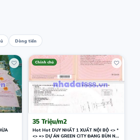
hủ
Dòng tiền
Chính chủ
4 tháng trước
35 Triệu/m2
HỪA
Hot Hot DUY NHẤT 1 XUẤT NỘI BỘ <> *
<> => DỰ ÁN GREEN CITY ĐANG BÙN NỔ