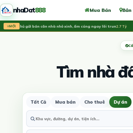
nhaDat
888
Mua Bán
Bản
Chính chủ gửi bán căn nhà nhỏ xinh, ấm cúng ngay lõi trun
2.7 Tỷ
Vừ
MỚI
Cổ
Tìm nhà đ
Tất Cả
Mua bán
Cho thuê
Dự án