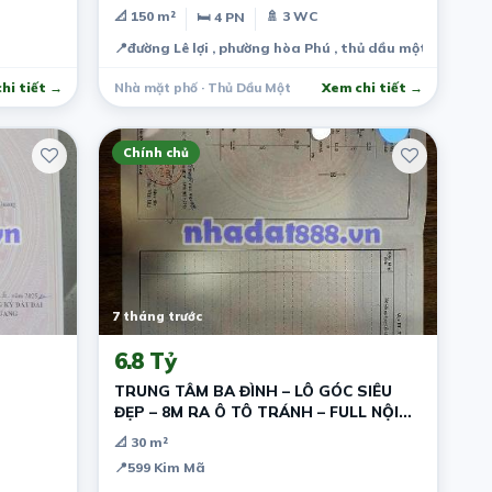
TẠI TD
📐 150 m²
🚿 3 WC
🛏 4 PN
📍
đường Lê lợi , phường hòa Phú , thủ dầu một , bình d
hi tiết →
Nhà mặt phố · Thủ Dầu Một
Xem chi tiết →
Chính chủ
7 tháng trước
6.8 Tỷ
TRUNG TÂM BA ĐÌNH – LÔ GÓC SIÊU
ĐẸP – 8M RA Ô TÔ TRÁNH – FULL NỘI
THẤT – Ở LUÔN
📐 30 m²
📍
599 Kim Mã