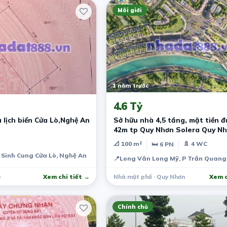
Môi giới
1 năm trước
4.6 Tỷ
 lịch biển Cửa Lò,Nghệ An
Sở hữu nhà 4,5 tầng, mặt tiền 
42m tp Quy Nhơn Solera Quy N
📐 100 m²
🚿 4 WC
🛏 6 PN
Sinh Cung Cửa Lò, Nghệ An
📍
Long Vân Long Mỹ, P Trần Quang
ò
Xem chi tiết →
Nhà mặt phố · Quy Nhơn
Xem c
Chính chủ