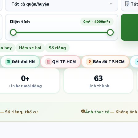
Tất cả quận/huyện
Diện tích
0m² - 4000m²+
ân bay
Hẻm xe hơi
Sổ riêng
Đất đai HN
QH TP.HCM
Bản đồ TP.HCM
0+
63
Tin hot mới đăng
Tỉnh thành
📷
— Sổ riêng, thổ cư
Ảnh thực tế
— Không ảnh 