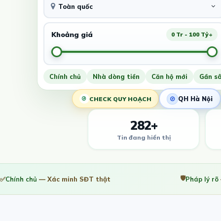
Toàn quốc
Khoảng giá
0 Tr - 100 Tỷ+
Chính chủ
Nhà dòng tiền
Căn hộ mới
Gần s
QH Hà Nội
CHECK QUY HOẠCH
282+
Tin đang hiển thị
🛡️
✅
Chính chủ
— Xác minh SĐT thật
Pháp lý rõ