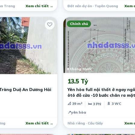
Nha Trang
Xem chi tiết →
Đất nền dự án · Tuyên Quang
Xem c
Chính chủ
8 tháng trước
13.5 Tỷ
Tràng Duệ An Dương Hải
Yên hòa full nội thất ở ngay ng
ôtô đỗ cửa -10 bước chân ra mặ
📐 39 m²
🚿 3 WC
🛏 3 PN
📍
yên hòa
ơng
Xem chi tiết →
Nhà riêng · Cầu Giấy
Xem c