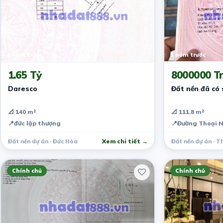
1 năm trước
1 năm trước
1.65 Tỷ
8000000 Tr
Daresco
Đất nền đã có 
📐 140 m²
📐 111.8 m²
📍
đức lập thượng
📍
Đường Thoại 
Đất nền dự án · Đức Hòa
Xem chi tiết →
Đất nền dự án · T
Chính chủ
Chính chủ