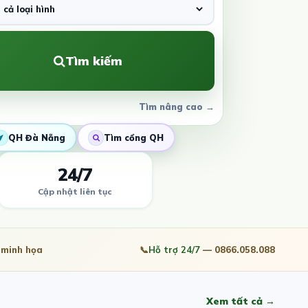
Tìm kiếm
Tìm nâng cao →
QH Đà Nẵng
Tìm cổng QH
24/7
Cập nhật liên tục
minh họa
📞
Hỗ trợ 24/7
— 0866.058.088
Xem tất cả →